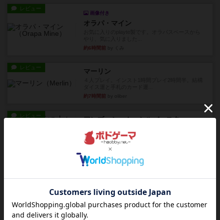
レビュー
画像付き
オラパ・マイン
お気に入りのplayte製です。オラパスペースから
やり、気に入りました...
約6時間前
by くみ
レビュー
マーリン
４人プレイ。インスト1時間プレイ2時間半。結構
ダイス運と手札のカード運...
約7時間前
by oliber
レビュー
アンブッシュ！：シルバースター
1987年にVictory Gamesが出版した『Silver Sta...
約7時間前
by Chaco
レビュー
アンブッシュ！：パープルハート
1985年にVictory Gamesが出版した『Purple Hea...
約7時間前
by Chaco
レビュー
アンブッシュ！：ムーブアウト！
1984年にVictory Gamesが出版した『Move
Out！』...