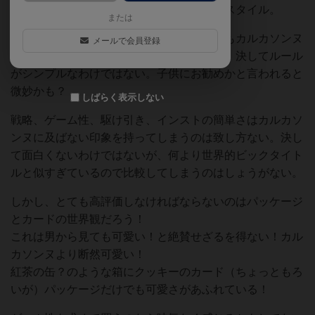
が、角砂糖を置いてポイントを集めていくスタイル。
または
面白かったかどうかとなると、良くも悪くもカルカソンヌ
メールで会員登録
してるイメージだが物足りない印象。だが、決してルール
がシンプルなわけではない。子供にお勧めかと言われると
微妙かも？
しばらく表示しない
戦略、ゲーム性、駆け引き、インストの簡単さはカルカソ
ンヌに及ばない印象を持ってしまうのは致し方ない。決し
て面白くないわけではないが、何より世界的ビックタイト
ルと似すぎているので比較してしまうのはしょうがない。
しかし、とても高評価しなければならないのはパッケージ
とカードの世界観だろう！
これは男から見ても可愛い！と絶賛せざるを得ない！カル
カソンヌより断然可愛い！
紅茶の缶？のような箱にクッキーのカード（ちょっともろ
いが）パッケージだけでも可愛さがあふれている！