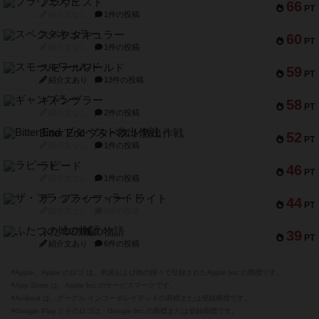
ブラヴェスト
66
PT
紹介文なし
1件の投稿
スペクタキュラー
60
PT
紹介文なし
1件の投稿
スモールワールド
59
PT
紹介文あり
13件の投稿
ギャンブラー
58
PT
紹介文なし
2件の投稿
Bitter End ブタペスト救出作戦
52
PT
紹介文なし
1件の投稿
ラピード
46
PT
紹介文なし
1件の投稿
ザ・フラッフィー・ライト
44
PT
紹介文なし
0件の投稿
ふたつの城の物語
39
PT
紹介文あり
6件の投稿
※Apple、Apple のロゴ は、米国および他の国々で登録されたApple Inc.の商標です。
※App Store は、Apple Inc.のサービスマークです。
※Android は、グーグル インコーポレイテッドの商標または登録商標です。
※Google Play とそのロゴは、Google Inc.の商標または登録商標です。