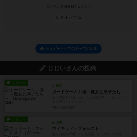
ログイン/会員登録でコメント
ログインする
シュガートピアのトップに戻る
じじいさんの投稿
レビュー
充実
ボードゲーム工場～魔女と弟子たち～
個人的総合評価8.5点（10点満点中）いつかはゲー
ムを製作したいといつ...
5年以上前
の投稿
レビュー
充実
ウィキッド・フォレスト
個人的総合評価9（10点満点中）デザインが特に