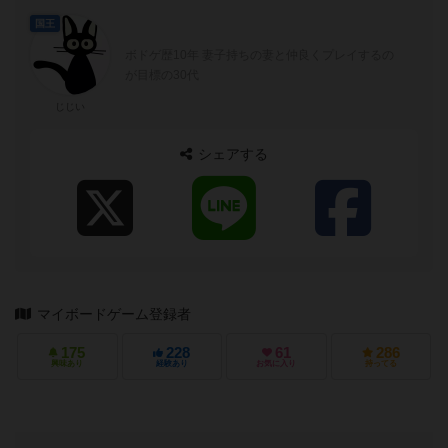
国王
ボドゲ歴10年 妻子持ちの妻と仲良くプレイするの
が目標の30代
じじい
シェアする
マイボードゲーム登録者
175
228
61
286
興味あり
経験あり
お気に入り
持ってる