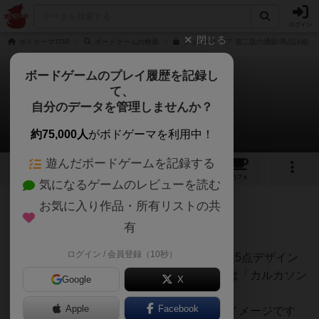
ログイン
閉じる
ボドゲーマTOP
ボードゲームの検索
シュガートピア 第二版の通販/商品詳細
ボードゲームのプレイ履歴を記録し
て、
シュガートピア
自分のデータを管理しませんか？
じじいさんのレビュー
約75,000人
がボドゲーマを利用中！
遊んだボードゲームを記録する
8
8
21
トップ
画像
動画
レビュー
カフェ
気になるゲームのレビューを読む
お気に入り作品・所有リストの共
326名
1名
0
約6年前
有
ログイン / 会員登録（10秒）
個人的総合評価7点（10点満点中）ゲーム性5点デザイン
満点。 嫁の一目ぼれで購入。率直な感想は「カルカソン
Google
X
ヌ」の、、、似たゲーム？
Apple
Facebook
プレイ感としてはカルカソンヌをしているイメージです