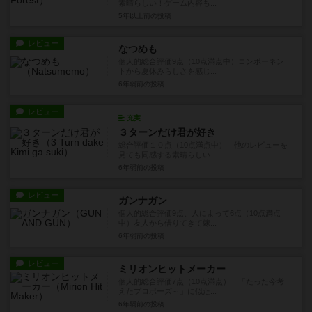
素晴らしい！ゲーム内容も...
5年以上前
の投稿
レビュー
なつめも
個人的総合評価9点（10点満点中）コンポーネン
トから夏休みらしさを感じ...
6年弱前
の投稿
レビュー
充実
３ターンだけ君が好き
総合評価１０点（10点満点中） 他のレビューを
見ても同感する素晴らしい...
6年弱前
の投稿
レビュー
ガンナガン
個人的総合評価9点、人によって6点（10点満点
中）友人から借りてきて嫁...
6年弱前
の投稿
レビュー
ミリオンヒットメーカー
個人的総合評価7点（10点満点） 「たった今考
えたプロポーズ～」に似た...
6年弱前
の投稿