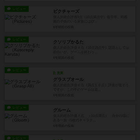
レビュー
ピクチャーズ
個人的総合評価9点（10点満点中）低学年、幼稚
園の子供のいる家族にはぴ...
6年弱前
の投稿
レビュー
クソリプかるた
個人的総合評価４点（10点満点中）話題としては
面白いが、ゲームを終わっ...
6年弱前
の投稿
レビュー
充実
グラスプオール
個人的総合評価６点（満点１０点）評価が低そう
ですが、この手のゲームは遊...
6年弱前
の投稿
レビュー
グルーム
個人的総合評価７点 （10点満点） 自分の場に
ある一族（5枚のキャラク...
6年弱前
の投稿
レビュー