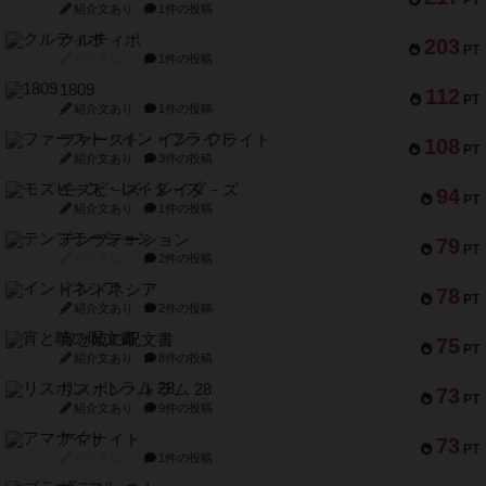
PT
紹介文あり
1件の投稿
クルティボ
203
PT
紹介文なし
1件の投稿
1809
112
PT
紹介文あり
1件の投稿
ファースト・イン・フライト
108
PT
紹介文あり
3件の投稿
モズビ－ズ・レイダ－ズ
94
PT
紹介文あり
1件の投稿
テンプテーション
79
PT
紹介文なし
2件の投稿
インドネシア
78
PT
紹介文あり
2件の投稿
宵と暁の呪文書
75
PT
紹介文あり
8件の投稿
リスボン・トラム 28
73
PT
紹介文あり
9件の投稿
アマナイト
73
PT
紹介文なし
1件の投稿