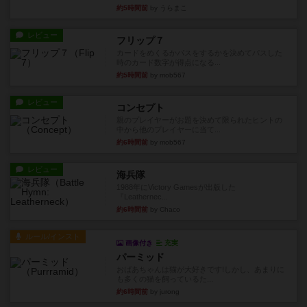
約5時間前
by うらまこ
レビュー
フリップ７
カードをめくるかパスをするかを決めてパスした
時のカード数字が得点になる...
約5時間前
by mob567
レビュー
コンセプト
親のプレイヤーがお題を決めて限られたヒントの
中から他のプレイヤーに当て...
約6時間前
by mob567
レビュー
海兵隊
1988年にVictory Gamesが出版した
『Leathernec...
約6時間前
by Chaco
ルール/インスト
画像付き
充実
パーミッド
おばあちゃんは猫が大好きです!しかし、あまりに
も多くの猫を飼っているた...
約6時間前
by jurong