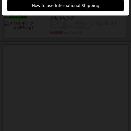
約8時間前
by Chaco
レビュー
スカルキング
とにかく楽しい！最高のゲームではと思います。
ルールは多少ゲーム慣れした...
約8時間前
by ジェイとと