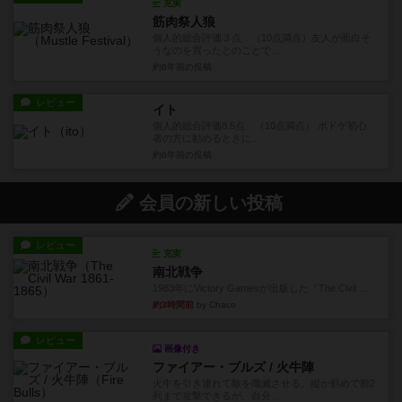
充実
筋肉祭人狼
個人的総合評価３点 （10点満点）友人が面白そ
うなのを買ったとのことで...
約6年前
の投稿
レビュー
イト
個人的総合評価8.5点 （10点満点） ボドゲ初心
者の方に勧めるときに...
約6年前
の投稿
会員の新しい投稿
レビュー
充実
南北戦争
1983年にVictory Gamesが出版した『The Civil ...
約3時間前
by Chaco
レビュー
画像付き
ファイアー・ブルズ / 火牛陣
火牛を引き連れて敵を殲滅させる。縦か斜めで前2
列まで攻撃できるが、自分...