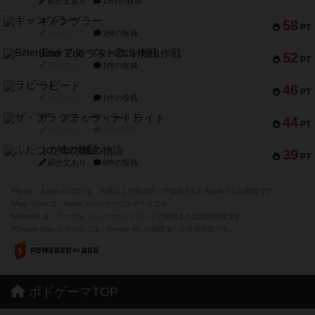
紹介文あり
13件の投稿
ギャンブラー
58
PT
紹介文なし
2件の投稿
Bitter End ブタペスト救出作戦
52
PT
紹介文なし
1件の投稿
ラピード
46
PT
紹介文なし
1件の投稿
ザ・フラッフィー・ライト
44
PT
紹介文なし
0件の投稿
ふたつの城の物語
39
PT
紹介文あり
6件の投稿
※Apple、Apple のロゴ は、米国および他の国々で登録されたApple Inc.の商標です。
※App Store は、Apple Inc.のサービスマークです。
※Android は、グーグル インコーポレイテッドの商標または登録商標です。
※Google Play とそのロゴは、Google Inc.の商標または登録商標です。
ボドゲーマTOP