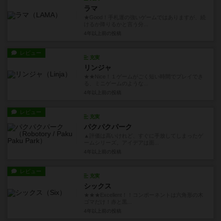
ラマ
★Good！手札運の強いゲームではありますが、続
けるか降りるかと言う分...
4年以上前
の投稿
レビュー
充実
リンジャ
★★Nice！１ゲームがごく短い時間でプレイでき
る、ミニゲームのような...
4年以上前
の投稿
レビュー
充実
パクパクパーク
▲評価は高いけれど、すぐに手放してしまったゲ
ームシリーズ。アイデアは面...
4年以上前
の投稿
レビュー
充実
シックス
★★★Excellent！！コンポーネントは六角形の木
ゴマだけ！赤と黒...
4年以上前
の投稿