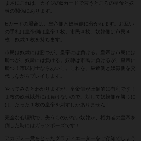
まさにこれは、カイジのEカードで言うところの皇帝と奴
隷の関係にあります。
Eカードの場合は、皇帝側と奴隷側に分かれます。お互い
の手札は皇帝側は皇帝１枚、市民４枚。奴隷側は市民４
枚、奴隷１枚を持ちます。
市民は奴隷には勝つが、皇帝には負ける。皇帝は市民には
勝つが、奴隷には負ける。奴隷は市民に負けるが、皇帝に
勝つ！市民同士ならあいこ。これを、皇帝側と奴隷側を交
代しながらプレイします。
やってみるとわかりますが、皇帝側が圧倒的に有利です！
１枚の奴隷以外には負けないので。対して奴隷側が勝つに
は、たった１枚の皇帝を刺すしかありません！
完全な心理戦で、失うものがない奴隷が、権力者の皇帝を
倒した時にはガッツポーズです！
アカデミー賞をとったグラディエーターをご存知でしょう