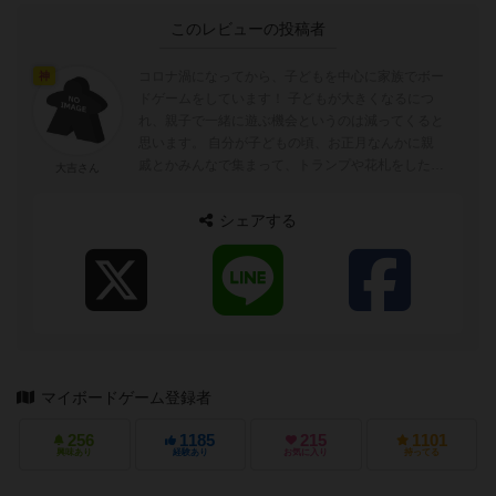
このレビューの投稿者
コロナ渦になってから、子どもを中心に家族でボー
神
ドゲームをしています！ 子どもが大きくなるにつ
れ、親子で一緒に遊ぶ機会というのは減ってくると
思います。 自分が子どもの頃、お正月なんかに親
戚とかみんなで集まって、トランプや花札をした記
大吉さん
憶があります。あの雰囲気って良い...
シェアする
マイボードゲーム登録者
256
1185
215
1101
興味あり
経験あり
お気に入り
持ってる