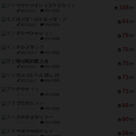
ファースト・イン・フライト
108
PT
紹介文あり
3件の投稿
モズビ－ズ・レイダ－ズ
94
PT
紹介文あり
1件の投稿
テンプテーション
79
PT
紹介文なし
2件の投稿
インドネシア
78
PT
紹介文あり
2件の投稿
宵と暁の呪文書
75
PT
紹介文あり
8件の投稿
リスボン・トラム 28
73
PT
紹介文あり
9件の投稿
アマナイト
73
PT
紹介文なし
1件の投稿
ブラヴェスト
66
PT
紹介文なし
1件の投稿
スペクタキュラー
60
PT
紹介文なし
1件の投稿
スモールワールド
59
PT