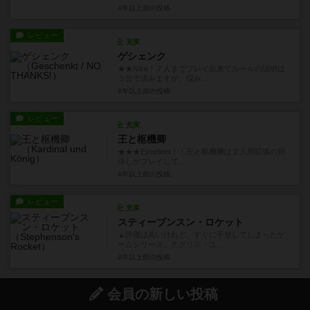
4年以上前
の投稿
レビュー
充実
ゲシェンク
★★Nice！７人までプレイ出来てルールの説明は
３分で済みますが、悩み...
4年以上前
の投稿
レビュー
充実
王と枢機卿
★★★Excellent！！王と枢機卿は２人用拡張の対
決しかプレイして...
4年以上前
の投稿
レビュー
充実
スティーブンスン・ロケット
▲評価は高いけれど、すぐに手放してしまったゲ
ームシリーズ。チグリス・ユ...
4年以上前
の投稿
会員の新しい投稿