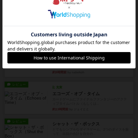
レビュー
充実
アンダー・ザ・テーブラー
笑えるバカゲームを集めているライトゲーマーと
してのレビューです。正体隠...
約8時間前
by toyota
レビュー
充実
ワン・トゥ・ファイブ
とにかくお手軽にすき間時間をうめるゲームとし
て重宝するゲームです。いわ...
約9時間前
by nabekoh
レビュー
充実
エコーズ・オブ・タイム
カードゲームにファイナルファンタジーのアクテ
ィブタイムバトル（もしくは...
約13時間前
by ジェイとと
レビュー
シャット・ザ・ボックス
とてもシンプルなダイスゲーム。2つのダイスを振
って、出目の合計を自分の...