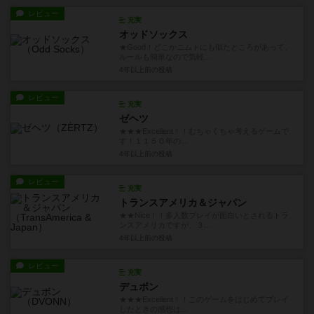
レビュー
充実
オッドソックス
★Good！どこかニムトにも似たところがあって、
ルールも簡単なので気軽...
4年以上前
の投稿
レビュー
充実
ゼヘツ
★★★Excellent！！むちゃくちゃ考えるゲームで
す！１１５０年の...
4年以上前
の投稿
レビュー
充実
トランスアメリカ＆ジャパン
★★Nice！！多人数プレイが面白いとされるトラ
ンスアメリカですが、３...
4年以上前
の投稿
レビュー
充実
デュボン
★★★Excellent！！このゲームをはじめてプレイ
したときの感想は...