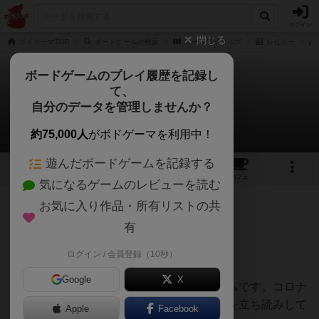
ログイン
閉じる
ボドゲーマTOP
ボードゲームの検索
アールライバルズ
レビュー
ボードゲームのプレイ履歴を記録し
て、
アールライバルズ
自分のデータを管理しませんか？
大吉さんさんのレビュー
約75,000人
がボドゲーマを利用中！
遊んだボードゲームを記録する
6
1
22
136
トップ
画像
動画
レビュー
カフェ
気になるゲームのレビューを読む
お気に入り作品・所有リストの共
600名
4名
0
約5年前
有
ログイン / 会員登録（10秒）
★Good！
Google
X
ボードゲームをするきっかけになったゲームです。コロナ
になって行くところもなく、本屋でカイジを立ち読みして
Apple
Facebook