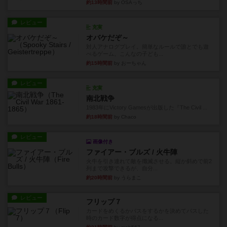
約13時間前
by OSAっち
レビュー
充実
オバケだぞ～
対人アナログプレイ。簡単なルールで誰とでも遊
べるゲーム。こんなの子ども...
約15時間前
by おーちゃん
レビュー
充実
南北戦争
1983年にVictory Gamesが出版した『The Civil ...
約18時間前
by Chaco
レビュー
画像付き
ファイアー・ブルズ / 火牛陣
火牛を引き連れて敵を殲滅させる。縦か斜めで前2
列まで攻撃できるが、自分...
約20時間前
by うらまこ
レビュー
フリップ７
カードをめくるかパスをするかを決めてパスした
時のカード数字が得点になる...