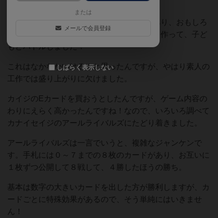
いて、おもろっ！て思いました。
または
その中のメインバトルでEカードの勝負があり、おもしろ
メールで会員登録
そうだったので早速適当なものでEカードを作って、子ど
もとバトルしました！
これはなかなかいける！と思ったんですが、やはり素人の
しばらく表示しない
工作では盛り上がりに欠けました。
カイジのEカードを買おうとしたんですが、ゲーム内容の
わりにえらく高かったんですね！なので、いろいろ調べて
カナイセイジのアールライバルズにたどり着きました。
アールライバルズは一言でいうと、複雑なジャンケンで
す。手札には０～７までの８枚のカードがあり、お互いに
１枚ずつ公開して８戦して、４勝したほうの勝ち。
基本は数字の大きいカードを出した方が勝利しますが、カ
ードごとに特殊効果があるので、そう単純にはいきませ
ん！