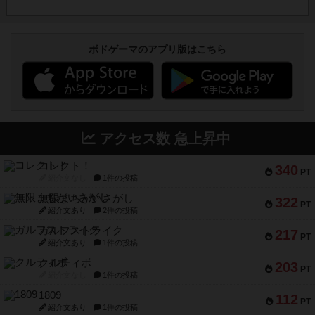
ボドゲーマのアプリ版はこちら
アクセス数 急上昇中
コレクト！
340
PT
紹介文なし
1件の投稿
無限まちがいさがし
322
PT
紹介文あり
2件の投稿
ガルフストライク
217
PT
紹介文あり
1件の投稿
クルティボ
203
PT
紹介文なし
1件の投稿
1809
112
PT
紹介文あり
1件の投稿