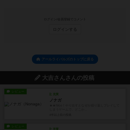
ログイン/会員登録でコメント
ログインする
アールライバルズのトップに戻る
大吉さんさんの投稿
レビュー
充実
ノナガ
★★Nice！やり出すとなぜか繰り返しプレイして
しまうゲームで、どこか...
4年以上前
の投稿
レビュー
充実