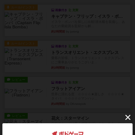
ルール/インスト
画像付き
充実
キャプテン・フリップ：イスラ・ボンバ
イスラ・ボンバを探しに出航!潜水艦を装備し、あ
なたの乗組員を監獄から解...
約2時間前
by jurong
ルール/インスト
画像付き
充実
トランスオリエント・エクスプレス
乗客の皆様、トランスオリエント・エクスプレス
にご乗車ありがとうございま...
約3時間前
by jurong
レビュー
画像付き
充実
フラットアイアン
世界に浸れる度 ☆☆☆☆★楽しさ ☆☆☆☆★
タイパ ☆☆☆☆☆マンハッ...
約4時間前
by DKnewyork
レビュー
花火：スターマイン
自分のカードは見えず他のプレイヤーのカードが
見える状態でカードを教えた...
約6時間前
by mob567