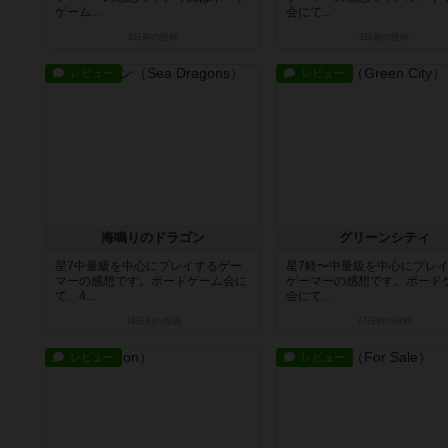
ゲーム...
会にて...
3日前
の投稿
3日前
の投稿
レビュー
レビュー
海鳴りのドラゴン
グリーンシティ
星7中量級を中心にプレイするゲー
星7軽〜中量級を中心にプレ
マーの感想です。ボードゲーム会に
ゲーマーの感想です。ボード
て、4...
会にて...
18日前
の投稿
27日前
の投稿
レビュー
レビュー