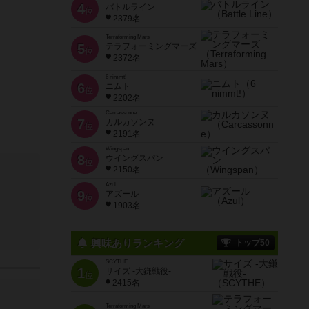
4
バトルライン
位
2379名
Terraforming Mars
5
テラフォーミングマーズ
位
2372名
6 nimmt!
6
ニムト
位
2202名
Carcassonne
7
カルカソンヌ
位
2191名
Wingspan
8
ウイングスパン
位
2150名
Azul
9
アズール
位
1903名
興味ありランキング
トップ50
SCYTHE
1
サイズ -大鎌戦役-
位
2415名
Terraforming Mars