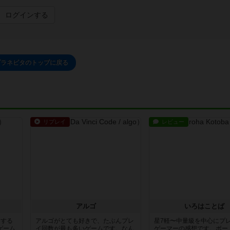
ログインする
プラネピタのトップに戻る
リプレイ
レビュー
アルゴ
いろはことば
イする
アルゴがとても好きで、たぶんプレ
星7軽〜中量級を中心にプ
ゲーム
イ回数が最も多いゲームです。なん
ゲーマーの感想です。ボー