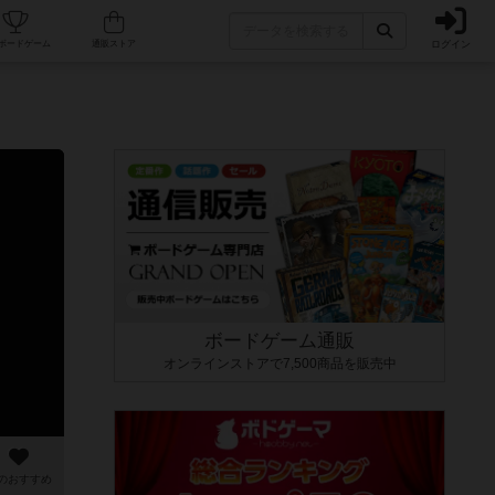
ログイン
カフェ/店舗
人気ボードゲーム
通販ストア
ボードゲーム通販
オンラインストアで7,500商品を販売中
のおすすめ