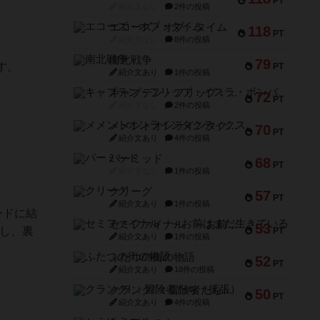
PT
紹介文なし
2件の投稿
エコーズ・オブ・タイム
118
PT
紹介文なし
8件の投稿
南北戦争
79
す。
PT
紹介文あり
1件の投稿
キャプテン・フリップ：イスラ・ボンバ
72
PT
紹介文なし
2件の投稿
メメントオンラインタクティクス
70
PT
紹介文あり
4件の投稿
。
パーミッド
68
PT
紹介文なし
1件の投稿
クリーグ
57
PT
紹介文あり
1件の投稿
ードに結
セミファイナル ～お前はまだ生きている～
53
し、裏
PT
紹介文あり
1件の投稿
ふたつの街の物語
52
PT
紹介文あり
18件の投稿
クランク! ：冒険者たち（拡張）
50
PT
紹介文あり
4件の投稿