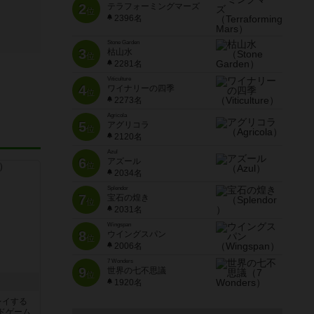
2
テラフォーミングマーズ
位
2396名
Stone Garden
3
枯山水
位
2281名
Viticulture
4
ワイナリーの四季
位
2273名
Agricola
5
アグリコラ
位
2120名
Azul
6
アズール
位
2034名
Splendor
7
宝石の煌き
位
2031名
Wingspan
8
ウイングスパン
位
2006名
7 Wonders
9
世界の七不思議
位
1920名
レイする
ドゲーム