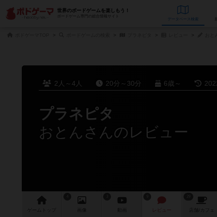
世界のボードゲームを楽しもう！
ボードゲーム専門の総合情報サイト
データベース
検
ボドゲーマTOP
ボードゲームの検索
プラネピタ
レビュー
おと
2人～4人
20分～30分
6歳～
20
プラネピタ
おとんさんのレビュー
4
3
9
29
ゲーム
トップ
画像
動画
レビュー
店舗/
カフェ