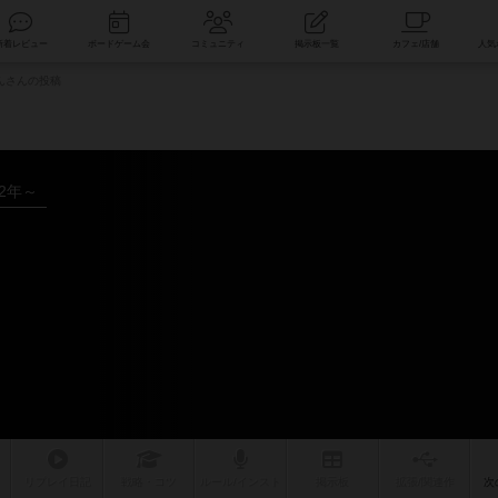
索
新着レビュー
ボードゲーム会
コミュニティ
掲示板一覧
んさんの投稿
22年～
リプレイ
日記
戦略
・コツ
ルール
/インスト
掲示板
拡張/関連
作
次