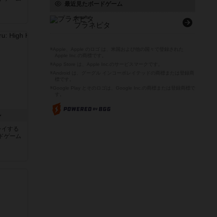
最近見たボードゲーム
planepita
プラネピタ
※Apple、Apple のロゴ は、米国および他の国々で登録された
Apple Inc.の商標です。
※App Store は、Apple Inc.のサービスマークです。
※Android は、グーグル インコーポレイテッドの商標または登録商
標です。
※Google Play とそのロゴは、Google Inc.の商標または登録商標で
す。
ル
レイする
ドゲーム