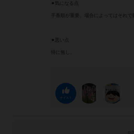
⚫︎気になる点
手番順が重要。場合によってはそれで
⚫︎悪い点
特に無し。
ナイス！
ログ