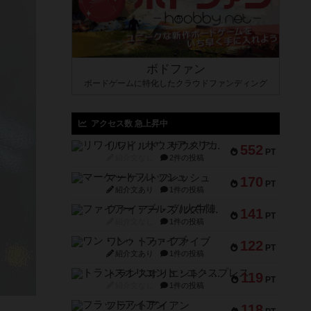
ボドファン
ボードゲームに特化したクラウドファンディング
アクセス数 急上昇中
リワイルド：サウスアメリカ
552
PT
紹介文なし
2件の投稿
マーケットフレッシュ
170
PT
紹介文あり
1件の投稿
ファイアー・ブルズ / 火牛陣
141
PT
紹介文なし
1件の投稿
ワン・トゥ・ファイブ
122
PT
紹介文あり
1件の投稿
トランスオリエント・エクスプレス
119
PT
紹介文なし
1件の投稿
フラットアイアン
118