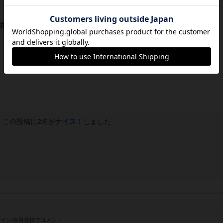
勝敗が決まる。
この投稿に
2
名が
ナイス！
しました
イン/会員登録でコメント