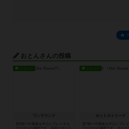
おとんさんの投稿
レビュー
レビュー
ワンラウンド
ホットストリーク
星5軽〜中量級を中心にプレイする
星7軽〜中量級を中心にプレ
ゲーマーの感想です。今回はボード
ゲーマーの感想です。ボード