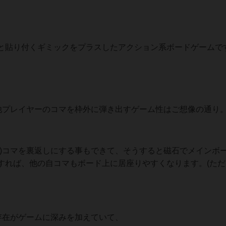
と貼り付くギミックをプラスしたアクション系ボードゲームで
、他プレイヤーのコマを枠外に弾き出すゲーム性はご想像の通り
ら)コマを裏返しにする事もできて、そうすると磁石でメインボ
すれば、他の自コマもボード上に居座りやすくなります。(ただ
存在がゲームに深みを加えていて、