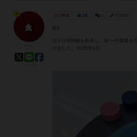
神
590名
2名
0
約1年前
星6
ボドゲ400種を所有し、軽〜中量級
おとん
びました。2025年4月
シェアする