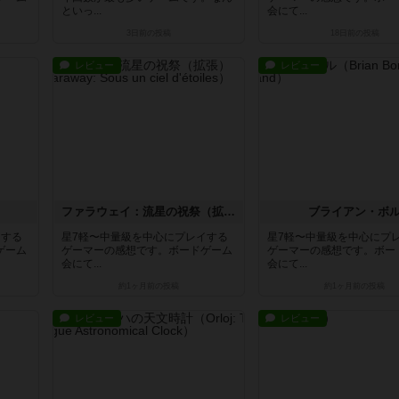
といっ...
会にて...
3日前
の投稿
18日前
の投稿
レビュー
レビュー
ファラウェイ：流星の祝祭（拡張）
ブライアン・ボ
イする
星7軽〜中量級を中心にプレイする
星7軽〜中量級を中心にプ
ゲーム
ゲーマーの感想です。ボードゲーム
ゲーマーの感想です。ボー
会にて...
会にて...
約1ヶ月前
の投稿
約1ヶ月前
の投稿
レビュー
レビュー