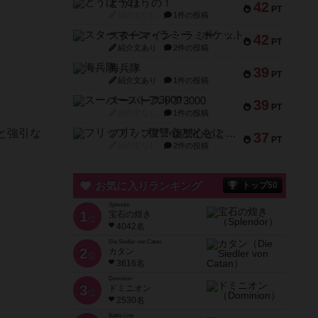
とうほうの！
42
PT
紹介文なし
1件の投稿
スターマイン・ラミー ポケット
42
PT
紹介文あり
2件の投稿
海兵隊
39
PT
紹介文あり
1件の投稿
スーパーストア3000
39
PT
紹介文なし
1件の投稿
と強引な
フリップ７：復讐心とともに
37
PT
紹介文なし
2件の投稿
お気に入りランキング
トップ50
Splendor
1
宝石の煌き
位
4042名
Die Siedler von Catan
2
カタン
位
3616名
Dominion
3
ドミニオン
位
2530名
Battle Line