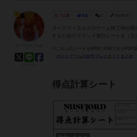
神
711名
8名
0
約6年前
ヌースフィヨルドのゲーム終了時の得
するためのラウンド進行シートを（主
びーている ／ btail
※これらのシートを鮮明に印刷できるPDF版
ボードゲームの自作プレイエイドまとめ
シェアする
得点計算シート