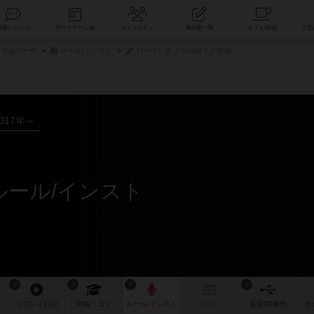
索
新着レビュー
ボードゲーム会
コミュニティ
掲示板一覧
作品データ
ルール/インスト
びーている ／ btailさんの投稿
017年～
のルール/インスト
6
3
4
3
リプレイ
日記
戦略
・コツ
ルール
/インスト
掲示板
拡張/関連
作
次