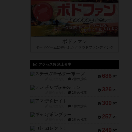
ボドファン
ボードゲームに特化したクラウドファンディング
アクセス数 急上昇中
スチームローラーズ
686
PT
紹介文なし
2件の投稿
テンプテーション
326
PT
紹介文なし
2件の投稿
アマナイト
300
PT
紹介文なし
1件の投稿
ギャンブラー
257
PT
紹介文なし
2件の投稿
コレクト！
240
PT