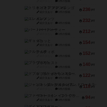
紹介文なし
1件の投稿
トリオンフ ア マレンゴ
236
PT
紹介文あり
1件の投稿
エレメンツ
232
PT
紹介文あり
4件の投稿
バー！パーティー
212
PT
紹介文なし
1件の投稿
ギョッと
154
PT
紹介文あり
1件の投稿
クルティボ
152
PT
紹介文なし
1件の投稿
ブラヴェスト
140
PT
紹介文なし
1件の投稿
ドブル：ポケットモンスター
122
PT
紹介文あり
4件の投稿
ジャンヌ・ダルク-オルレアン ドロー＆ライト
118
PT
紹介文なし
5件の投稿
ファースト・イン・フライト
94
PT
紹介文あり
3件の投稿
ダイススローン