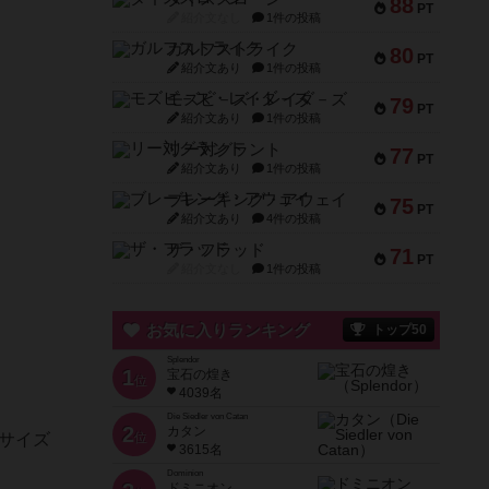
88
PT
紹介文なし
1件の投稿
ガルフストライク
80
PT
紹介文あり
1件の投稿
モズビ－ズ・レイダ－ズ
79
PT
紹介文あり
1件の投稿
リー対グラント
77
PT
紹介文あり
1件の投稿
ブレーキング・アウェイ
75
PT
紹介文あり
4件の投稿
ザ・フラッド
71
PT
紹介文なし
1件の投稿
お気に入りランキング
トップ50
Splendor
1
宝石の煌き
位
4039名
Die Siedler von Catan
2
カタン
サイズ
位
3615名
Dominion
ドミニオン