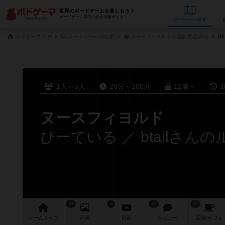
世界のボードゲームを楽しもう！
ボードゲーム専門の総合情報サイト
データベース
検
ボドゲーマTOP
ボードゲームの検索
ヌースフィヨルドの通販/商品詳細
1人～5人
20分～100分
12歳～
2
ヌースフィヨルド
びーている ／ btailさん
30
1
24
80
ゲーム
トップ
画像
動画
レビュー
店舗/
カフェ