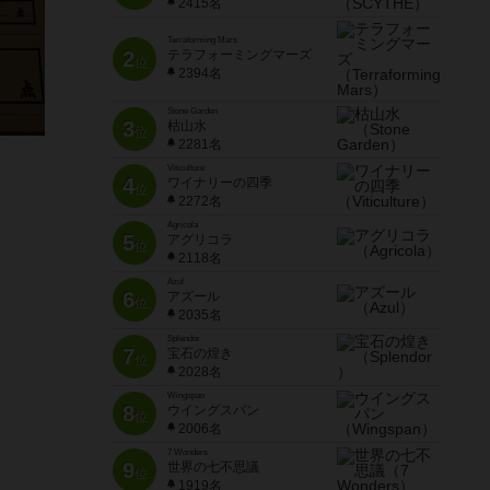
2415名
Terraforming Mars
2
テラフォーミングマーズ
位
2394名
Stone Garden
3
枯山水
位
2281名
Viticulture
4
ワイナリーの四季
位
2272名
Agricola
5
アグリコラ
位
2118名
Azul
6
アズール
位
2035名
Splendor
7
宝石の煌き
位
2028名
Wingspan
8
ウイングスパン
位
2006名
7 Wonders
9
世界の七不思議
位
1919名