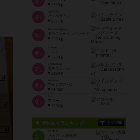
3
位
2528名
Battle Line
4
バトルライン
位
2377名
Terraforming Mars
5
テラフォーミングマーズ
位
2369名
6 nimmt!
6
ニムト
位
2200名
Carcassonne
7
カルカソンヌ
位
2190名
Wingspan
8
ウイングスパン
位
2148名
Azul
9
アズール
位
1902名
興味ありランキング
トップ50
SCYTHE
1
サイズ -大鎌戦役-
位