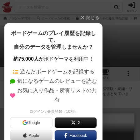
ログイン
閉じる
ボドゲーマTOP
ボードゲームの検索
ヌースフィヨルドの通販/商品詳細
ボードゲームのプレイ履歴を記録し
て、
ヌースフィヨルド
自分のデータを管理しませんか？
拡張/関連作品 3件
約75,000人
がボドゲーマを利用中！
遊んだボードゲームを記録する
30
1
24
80
トップ
画像
動画
レビュー
カフェ
気になるゲームのレビューを読む
ヌースフィヨルドに紐付いているボードゲーム一覧です。拡張版・続編・リ
お気に入り作品・所有リストの共
メイク版などの同じシリーズを中心に、関連性の強い作品をまとめていま
す。
有
ログイン / 会員登録（10秒）
Google
X
Apple
Facebook
ヌースフィヨルド BIGBOX