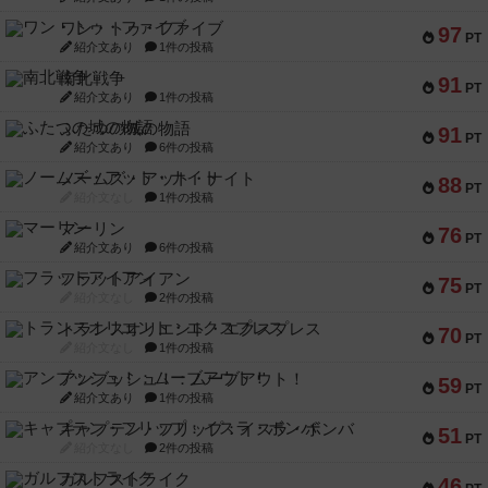
ワン・トゥ・ファイブ
97
PT
紹介文あり
1件の投稿
南北戦争
91
PT
紹介文あり
1件の投稿
ふたつの城の物語
91
PT
紹介文あり
6件の投稿
ノームズ・アット・ナイト
88
PT
紹介文なし
1件の投稿
マーリン
76
PT
紹介文あり
6件の投稿
フラットアイアン
75
PT
紹介文なし
2件の投稿
トランスオリエント・エクスプレス
70
PT
紹介文なし
1件の投稿
アンブッシュ！：ムーブアウト！
59
PT
紹介文あり
1件の投稿
キャプテン・フリップ：イスラ・ボンバ
51
PT
紹介文なし
2件の投稿
ガルフストライク
46