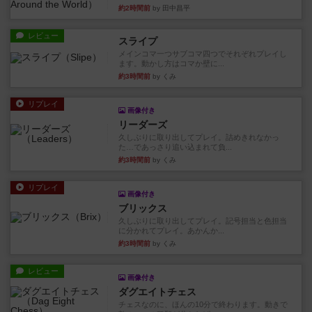
約2時間前
by 田中昌平
レビュー
スライプ
メインコマ一つサブコマ四つでそれぞれプレイし
ます。動かし方はコマか壁に...
約3時間前
by くみ
リプレイ
画像付き
リーダーズ
久しぶりに取り出してプレイ。詰めきれなかっ
た…であっさり追い込まれて負...
約3時間前
by くみ
リプレイ
画像付き
ブリックス
久しぶりに取り出してプレイ。記号担当と色担当
に分かれてプレイ。あかんか...
約3時間前
by くみ
レビュー
画像付き
ダグエイトチェス
チェスなのに、ほんの10分で終わります。動きで