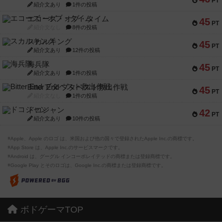
PT
紹介文あり
1件の投稿
エコーズ・オブ・タイム
45
PT
紹介文なし
8件の投稿
スカルキング
45
PT
紹介文あり
12件の投稿
海兵隊
45
PT
紹介文あり
1件の投稿
Bitter End ブタペスト救出作戦
45
PT
紹介文なし
1件の投稿
ドコジャン
42
PT
紹介文あり
10件の投稿
※Apple、Apple のロゴ は、米国および他の国々で登録されたApple Inc.の商標です。
※App Store は、Apple Inc.のサービスマークです。
※Android は、グーグル インコーポレイテッドの商標または登録商標です。
※Google Play とそのロゴは、Google Inc.の商標または登録商標です。
ボドゲーマTOP