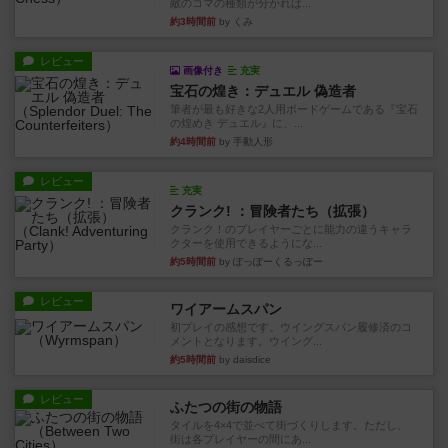
敵のコマの種類が分かれば...
約3時間前
by くみ
レビュー
画像付き
充実
宝石の煌き：デュエル 偽造者
筆者が最も好きな2人用ボードゲームである『宝石
の煌めき デュエル』に、...
約4時間前
by 手動人形
レビュー
充実
クランク! ：冒険者たち（拡張）
クランク！のプレイヤーごとに能力の違うキャラ
クターを使用できるようにな...
約5時間前
by ぽっぽーくるっぽー
レビュー
ワイアームスパン
初プレイの感想です。ウイングスパン履修済のコ
メントとなります。ウイング...
約5時間前
by daisdice
レビュー
ふたつの街の物語
タイルを4×4で並べて街づくりします。ただし、
街は各プレイヤーの間にあ...