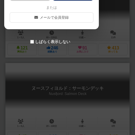
Nusfjord: Big Box
または
メールで会員登録
1～5人
60～120分
12歳～
11件
しばらく表示しない
121
246
91
413
興味あり
経験あり
お気に入り
持ってる
ヌースフィヨルド：サーモンデッキ
Nusfjord: Salmon Deck
1～5人
20～100分
12歳～
0件