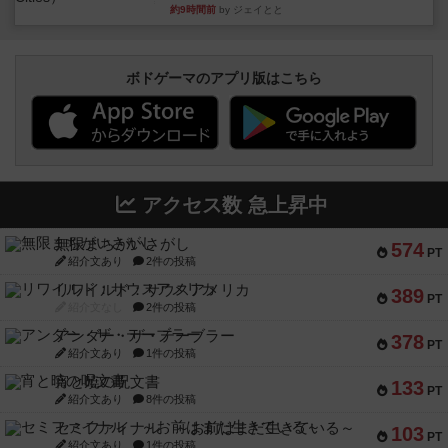
約9時間前
by ジェイとと
ボドゲーマのアプリ版はこちら
アクセス数 急上昇中
無限まちがいさがし
574
PT
紹介文あり
2件の投稿
リワイルド：サウスアメリカ
389
PT
紹介文なし
2件の投稿
アンダー・ザ・テーブラー
378
PT
紹介文あり
1件の投稿
宵と暁の呪文書
133
PT
紹介文あり
8件の投稿
セミファイナル ～お前はまだ生きている～
103
PT
紹介文あり
1件の投稿