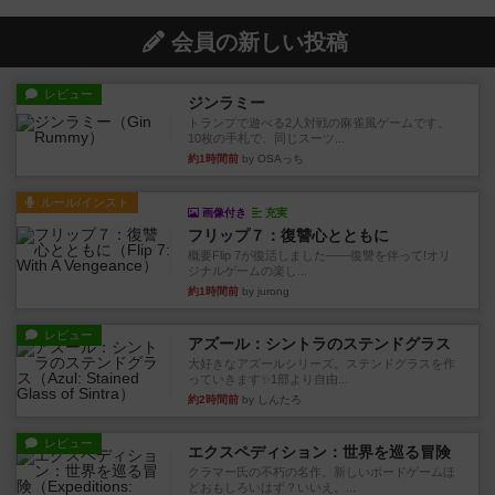
会員の新しい投稿
レビュー
ジンラミー
トランプで遊べる2人対戦の麻雀風ゲームです。
10枚の手札で、同じスーツ...
約1時間前
by OSAっち
ルール/インスト
画像付き
充実
フリップ７：復讐心とともに
概要Flip 7が復活しました――復讐を伴って!オリ
ジナルゲームの楽し...
約1時間前
by jurong
レビュー
アズール：シントラのステンドグラス
大好きなアズールシリーズ。ステンドグラスを作
っていきます✨1部より自由...
約2時間前
by しんたろ
レビュー
エクスペディション：世界を巡る冒険
クラマー氏の不朽の名作。新しいボードゲームほ
どおもしろいはず？いいえ。...