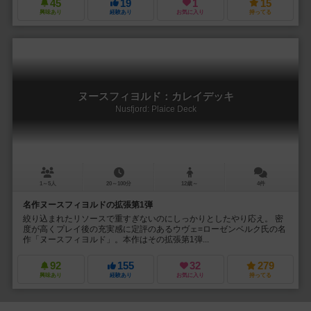
45
19
1
15
興味あり
経験あり
お気に入り
持ってる
ヌースフィヨルド：カレイデッキ
Nusfjord: Plaice Deck
1～5人
20～100分
12歳～
4件
名作ヌースフィヨルドの拡張第1弾
絞り込まれたリソースで重すぎないのにしっかりとしたやり応え。 密
度が高くプレイ後の充実感に定評のあるウヴェ=ローゼンベルク氏の名
作「ヌースフィヨルド」。本作はその拡張第1弾...
92
155
32
279
興味あり
経験あり
お気に入り
持ってる