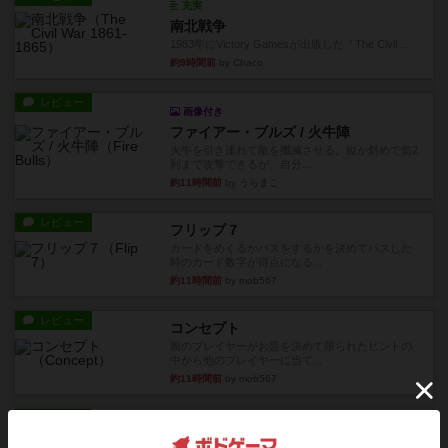
充実
南北戦争
1983年にVictory Gamesが出版した『The Civil ...
約9時間前
by Chaco
レビュー
画像付き
ファイアー・ブルズ / 火牛陣
火牛を引き連れて敵を殲滅させる。縦か斜めで前2
列まで攻撃できるが、自分...
約11時間前
by うらまこ
レビュー
フリップ７
カードをめくるかパスをするかを決めてパスした
時のカード数字が得点になる...
約11時間前
by mob567
レビュー
コンセプト
親のプレイヤーがお題を決めて限られたヒントの
中から他のプレイヤーに当て...
約11時間前
by mob567
レビュー
海兵隊
1988年にVictory Gamesが出版した