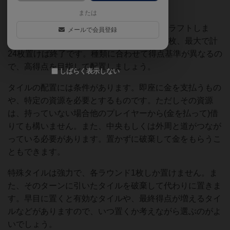
な方針がいいでしょう。
または
ゲームは3ラウンドあり、全員でタイルをドラフトしま
メールで会員登録
す。方向は毎回時計回りです。各ラウンド8枚、最大で計
24枚置けば終了です。種類に合わせて得点基準が異なるの
で、高得点を目指して配置しましょう。
しばらく表示しない
タイルの配置には条件があります。即座に金を支払うもの
や、特定の資源を必要とするものです。ただしその資源
は、持っていない場合他のプレイヤーから(金を払って)借
りても構いません。また、中央もしくは外周と道がつなが
っている必要があります。置かずに破棄して金をもらうこ
ともできます。
特殊タイルは強力で、各ラウンド1枚しか置けません。ま
た、そのターンに引いたタイルを破棄して代わりに置きま
す。早目に置くと有効なタイルや、最終得点が増えるタイ
ルなどがありますので、いつ置くか考えながら選ぶのがよ
いでしょう。