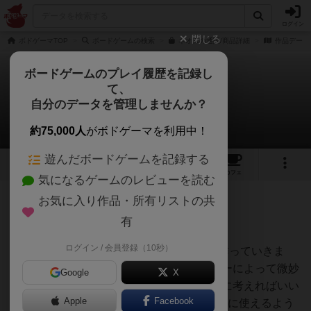
ログイン
閉じる
ボドゲーマTOP
ボードゲームの検索
ネオムの通販/商品詳細
作品データ
ボードゲームのプレイ履歴を記録し
て、
ネオム
自分のデータを管理しませんか？
flat/京山和将@昼夢堂さんのレビュー
約75,000人
がボドゲーマを利用中！
遊んだボードゲームを記録する
2
1
2
13
トップ
画像
動画
レビュー
カフェ
気になるゲームのレビューを読む
お気に入り作品・所有リストの共
339名
0名
0
6年以上前
有
ログイン / 会員登録（10秒）
5×5のプレイヤーマットの上に自分の街を作っていきま
す。中央は最初から印刷済みで、プレイヤーによって微妙
Google
X
に異なります。どういう街にするかは好きに考えればいい
Apple
Facebook
ですが、開始時に選ぶ特殊タイル3枚が有効に使えるよう