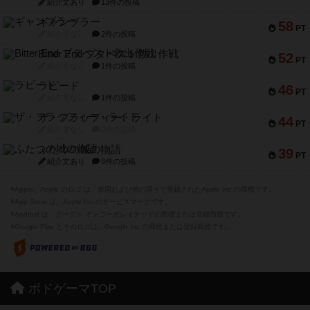
紹介文あり
13件の投稿
ギャンブラー
58
PT
紹介文なし
2件の投稿
Bitter End ブタペスト救出作戦
52
PT
紹介文なし
1件の投稿
ラピード
46
PT
紹介文なし
1件の投稿
ザ・フラッフィー・ライト
44
PT
紹介文なし
0件の投稿
ふたつの城の物語
39
PT
紹介文あり
6件の投稿
※Apple、Apple のロゴ は、米国および他の国々で登録されたApple Inc.の商標です。
※App Store は、Apple Inc.のサービスマークです。
※Android は、グーグル インコーポレイテッドの商標または登録商標です。
※Google Play とそのロゴは、Google Inc.の商標または登録商標です。
ボドゲーマTOP