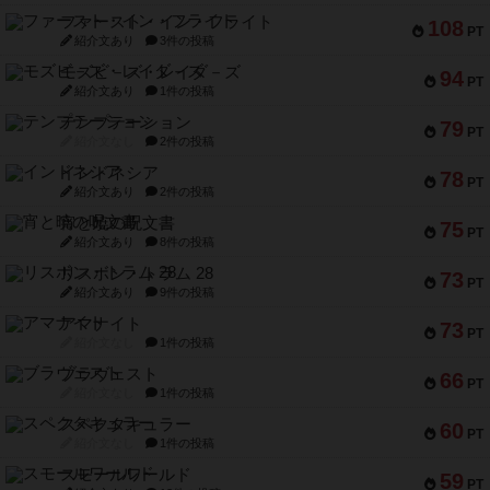
ファースト・イン・フライト
108
PT
紹介文あり
3件の投稿
モズビ－ズ・レイダ－ズ
94
PT
紹介文あり
1件の投稿
テンプテーション
79
PT
紹介文なし
2件の投稿
インドネシア
78
PT
紹介文あり
2件の投稿
宵と暁の呪文書
75
PT
紹介文あり
8件の投稿
リスボン・トラム 28
73
PT
紹介文あり
9件の投稿
アマナイト
73
PT
紹介文なし
1件の投稿
ブラヴェスト
66
PT
紹介文なし
1件の投稿
スペクタキュラー
60
PT
紹介文なし
1件の投稿
スモールワールド
59
PT