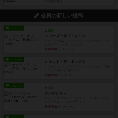
7年弱前
の投稿
会員の新しい投稿
レビュー
充実
エコーズ・オブ・タイム
カードゲームにファイナルファンタジーのアクテ
ィブタイムバトル（もしくは...
約4時間前
by ジェイとと
レビュー
シャット・ザ・ボックス
とてもシンプルなダイスゲーム。2つのダイスを振
って、出目の合計を自分の...
約4時間前
by OSAっち
レビュー
充実
オバケだぞ～
対人アナログプレイ。簡単なルールで誰とでも遊
べるゲーム。こんなの子ども...
約5時間前
by おーちゃん
レビュー