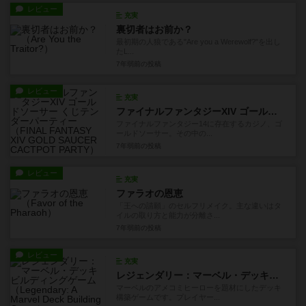
レビュー
充実
裏切者はお前か？
最初期の人狼である"Are you a Werewolf?"を出し
たL...
7年弱前
の投稿
レビュー
充実
ファイナルファンタジーXIV ゴールドソーサー くじテンダーパーティー
ファイナルファンタジー14に存在するカジノ、ゴ
ールドソーサー。その中の...
7年弱前
の投稿
レビュー
充実
ファラオの恩恵
「王への請願」のセルフリメイク。主な違いはタ
イルの取り方と能力が分離さ...
7年弱前
の投稿
レビュー
充実
レジェンダリー：マーベル・デッキビルディングゲーム
マーベルのアメコミヒーローを題材にしたデッキ
構築ゲームです。プレイヤー...