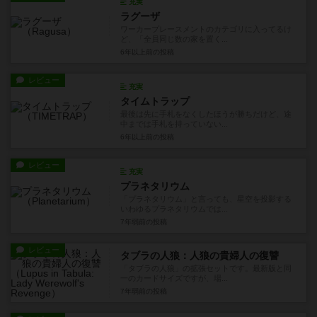
充実
ラグーザ
ワーカープレースメントのカテゴリに入ってるけ
ど、「全員同じ数の家を置く...
6年以上前
の投稿
レビュー
充実
タイムトラップ
最後は先に手札をなくしたほうが勝ちだけど、途
中までは手札を持っていない...
6年以上前
の投稿
レビュー
充実
プラネタリウム
「プラネタリウム」と言っても、星空を投影する
いわゆるプラネタリウムでは...
7年弱前
の投稿
レビュー
タブラの人狼：人狼の貴婦人の復讐
「タブラの人狼」の拡張セットです。最新版と同
一のカードサイズですが、場...
7年弱前
の投稿