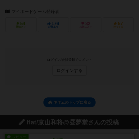
マイボードゲーム登録者
54
176
32
57
興味あり
経験あり
お気に入り
持ってる
ログイン/会員登録でコメント
ログインする
ネオムのトップに戻る
flat/京山和将@昼夢堂さんの投稿
レビュー