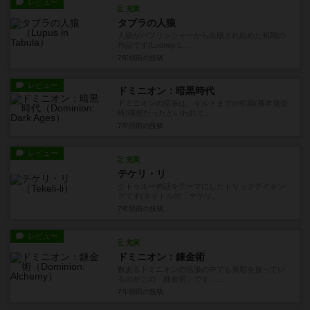
レビュー
充実
タブラの人狼
人狼がパブリッシャーから出版され始めた初期の
作品です(Looney L...
7年弱前
の投稿
レビュー
ドミニオン：暗黒時代
ドミニオンの拡張は、ギルドまでが初期(基本発売
時)構想だったといわれて...
7年弱前
の投稿
レビュー
充実
テケリ・リ
クトゥルー神話をテーマにしたトリックテイキン
グです(タイトルの「テケリ...
7年弱前
の投稿
レビュー
充実
ドミニオン：錬金術
数あるドミニオンの拡張の中でも異彩を放ってい
るのがこの「錬金術」です。...
7年弱前
の投稿