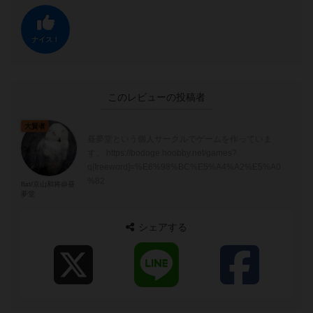
ナイス！
このレビューの投稿者
大賢者
昼夢堂という個人サークルでゲームを作っていま
す。 https://bodoge.hoobby.net/games?
q[freeword]=%E6%98%BC%E5%A4%A2%E5%A0
%82
flat/京山和将@昼
夢堂
シェアする