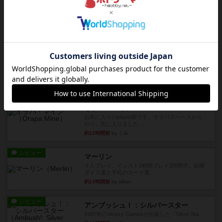
『Leathernec...
約12時間前
by Chaco
ルール/インスト
画像付き
充実
パーミッド
おばあちゃんは猫が大好きです!しかし、あまりに
も多くの猫を飼っているた...
約12時間前
by jurong
レビュー
画像付き
オラパ・マイン
お気に入りのplayte製です。オラパスペースから
やり、気に入りました...
約12時間前
by くみ
レビュー
マーリン
４人プレイ。インスト1時間プレイ2時間半。結構
ダイス運と手札のカード運...
約13時間前
by oliber
レビュー
アンブッシュ！：シルバースター
1987年にVictory Gamesが出版した『Silver Sta...