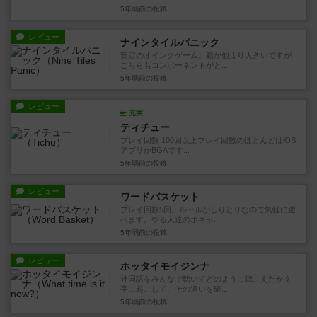
5年弱前
の投稿
レビュー
ナインタイルパニック
安定のオインクゲーム。箱が他より大きいですが
こちらもコンポーネントがと...
5年弱前
の投稿
レビュー
充実
ティチュー
プレイ回数 100回以上プレイ回数のほとんどはiOS
アプリかBGAです...
5年弱前
の投稿
レビュー
ワードバスケット
プレイ回数5回。ルールがしりとりなので気軽に遊
べます。やる人達のボキャ...
5年弱前
の投稿
レビュー
ホッタイモイジンナ
外国語をみんなで聴いてどのように聴こえたか文
字に起こして、その違いを確...
5年弱前
の投稿