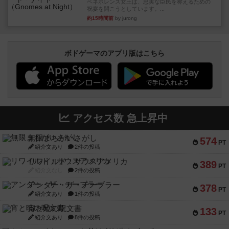
ベネボレンス女王は、忠実な臣民を称えるための
祝宴を開こうとしています。...
約15時間前
by jurong
ボドゲーマのアプリ版はこちら
アクセス数 急上昇中
無限まちがいさがし
574
PT
紹介文あり
2件の投稿
リワイルド：サウスアメリカ
389
PT
紹介文なし
2件の投稿
アンダー・ザ・テーブラー
378
PT
紹介文あり
1件の投稿
宵と暁の呪文書
133
PT
紹介文あり
8件の投稿