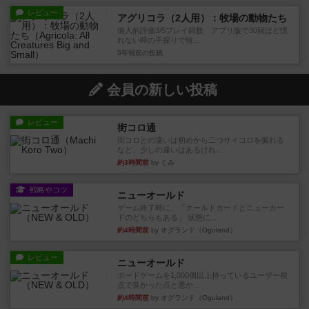
レビュー
アグリコラ（2人用）：牧場の動物たち
個人的評価3/5プレイ回数 アプリ版で30回ほど慣
れない時の手探りで牧...
5年弱前
の投稿
会員の新しい投稿
レビュー
街コロ通
街コロとの違いは初めから二つサイコロを振れる
など、少しの違いはあるけれ...
約3時間前
by くみ
戦略やコツ
ニューオールド
ゲーム終了時に、「オールドカードとニューカー
ドのどちらもある」 状態に...
約4時間前
by オグランド（Oguland）
レビュー
ニューオールド
ボードゲームを1,000個以上持っているユーザー視
点で良かった点と悪か...
約4時間前
by オグランド（Oguland）