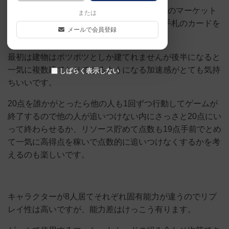
基本はサイコロを3つ振ってそれらを使い場のマーケット
または
カードをとるか、リソースと変換するか、手札のカードを
メールで会員登録
出すか。
最初は建物はポツポツとしか建てれませんが後半になると
一気に複数建てたりできるようになる加速感がとても気持
しばらく表示しない
ちいいです。
20点を誰かがとったら他の人も1回ずつ行動してゲームが
終了するので他の人が追いつけない内にさっさと20点にい
って終わらせるか、リソース貯めて点数も19点手前でとめ
て一気に高得点を稼いで点数的に追いつけなくするかを考
えるのも楽しいです。
キャラクターが8人居てそれぞれ固有能力が違うのでリプ
レイ性は高いですが、能力差はけっこう有ります。