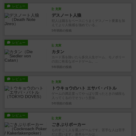
レビュー
充実
デスノート人狼
犯人は踊るをベースにうまくデスノート要素を加
えてより人狼感を強めている...
5年弱前
の投稿
レビュー
充実
カタン
カード系を除いたら多分人生ゲーム、モノポリー
の次に有名なボードゲーム。...
5年弱前
の投稿
レビュー
充実
トウキョウのハト エサバ・バトル
ゲームの満足度ってやっぱり買ったときの値段も
入ってくるのでそういう意味...
5年弱前
の投稿
レビュー
充実
ごきぶりポーカー
ものすごく人を選ぶゲームです。苦手な人は苦手
だと思います。基本ルールは...