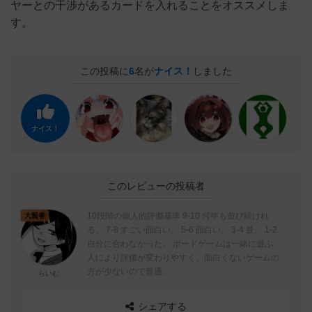
ヤーとの干渉があるカードを入れることをオススメしま
す。
この投稿に
6
名が
ナイス！
しました
ナイス！
このレビューの投稿者
10段階の個人的評価基準 9-10 何年も遊び続けれ
大賢者
る。 7-8 すごい面白い。 5-6 面白い。 3-4 並。 1-2
自分に合わなかった。 ボードゲームは一緒に遊ぶ
人により評価が変わりやすく、面白くないゲームの
方が少ないので普通...
らいむ
シェアする