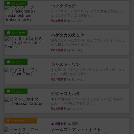
レビュー
ヘックメック
サイコロゲームです1から5までの数字と芋虫がか
かれたダイス。これを振っ...
約14時間前
by みいやん
レビュー
ハゲタカのえじき
超有名なゲームですが、初めてプレイしました。1
から15までのカードがプ...
約14時間前
by みいやん
レビュー
ジャスト・ワン
まぁ面白かった‼️よくテレビとかのバラエティなん
かで、お題がわからずに...
約14時間前
by みいやん
レビュー
ピタッコカルタ
ボドゲ相席会でプレイしましたひらがなが書かれ
たカードを2枚まで手をつけ...
約14時間前
by みいやん
ルール/インスト
画像付き
充実
ノームズ・アット・ナイト