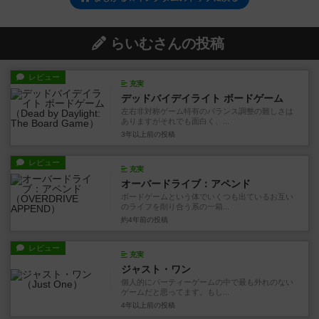
らいむさんの投稿
レビュー
充実
デッドバイデイライト ボードゲーム
左右非対称ゲーム特有のバランス調整の難しさは
ありますがそれでも面白く、...
3年以上前
の投稿
レビュー
充実
オーバードライブ：アペンド
ボードゲームという体でいくつも出ているお互い
のライフを削り合う系の一箱...
約4年前
の投稿
レビュー
充実
ジャスト・ワン
個人的にパーティーゲームの中で最も外れのない
ゲームだと思ってます。もし...
4年以上前
の投稿