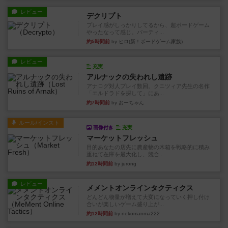
レビュー
デクリプト
プレイ感がしっかりしてるから、超ボードゲーム
やったなって感じ。パーティ...
約5時間前
by ヒロ(新！ボードゲーム家族)
レビュー
充実
アルナックの失われし遺跡
アナログ対人プレイ数回。クニツィア先生の名作
「エルドラドを探して」にあ...
約7時間前
by おーちゃん
ルール/インスト
画像付き
充実
マーケットフレッシュ
目的あなたの店先に農産物の木箱を戦略的に積み
重ねて在庫を最大化し、競合...
約12時間前
by jurong
レビュー
メメントオンラインタクティクス
どんどん物量が増えて大変になっていく押し付け
合いが楽しいゲーム盛り上が...
約12時間前
by nekomanma222