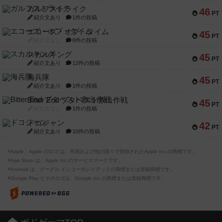
ガルフストライク
46
PT
紹介文あり
1件の投稿
エコーズ・オブ・タイム
45
PT
紹介文なし
8件の投稿
スカルキング
45
PT
紹介文あり
12件の投稿
海兵隊
45
PT
紹介文あり
1件の投稿
Bitter End ブタペスト救出作戦
45
PT
紹介文なし
1件の投稿
ドコジャン
42
PT
紹介文あり
10件の投稿
※Apple、Apple のロゴ は、米国および他の国々で登録されたApple Inc.の商標です。
※App Store は、Apple Inc.のサービスマークです。
※Android は、グーグル インコーポレイテッドの商標または登録商標です。
※Google Play とそのロゴは、Google Inc.の商標または登録商標です。