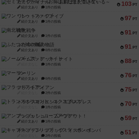
セミファイナル ～お前はまだ生きている～
103
PT
紹介文あり
1件の投稿
ワン・トゥ・ファイブ
97
PT
紹介文あり
1件の投稿
南北戦争
91
PT
紹介文あり
1件の投稿
ふたつの城の物語
91
PT
紹介文あり
6件の投稿
ノームズ・アット・ナイト
88
PT
紹介文なし
1件の投稿
マーリン
76
PT
紹介文あり
6件の投稿
フラットアイアン
75
PT
紹介文なし
2件の投稿
トランスオリエント・エクスプレス
70
PT
紹介文なし
1件の投稿
アンブッシュ！：ムーブアウト！
59
PT
紹介文あり
1件の投稿
キャプテン・フリップ：イスラ・ボンバ
51
PT
紹介文なし
2件の投稿