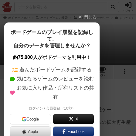
ログイン
閉じる
ボドゲーマTOP
ボードゲームの検索
まじかる☆ベーカリー
まじかる☆
ボードゲームのプレイ履歴を記録し
て、
まじかる☆キングダム
自分のデータを管理しませんか？
らいむさんのレビュー
約75,000人
がボドゲーマを利用中！
遊んだボードゲームを記録する
2
4
19
65
トップ
画像
動画
レビュー
カフェ
気になるゲームのレビューを読む
お気に入り作品・所有リストの共
1056名
6名
0
5年弱前
有
ログイン / 会員登録（10秒）
ポップで可愛らしいイラストですが中身は重ゲー。
Google
X
サイコロを使ったワーカープレイスメント系の拡大再生産
ゲーム。
Apple
Facebook