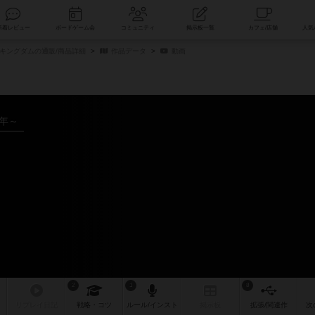
索
新着レビュー
ボードゲーム会
コミュニティ
掲示板一覧
キングダムの通販/商品詳細
作品データ
動画
1年～
2
1
8
リプレイ
日記
戦略
・コツ
ルール
/インスト
掲示板
拡張/関連
作
次