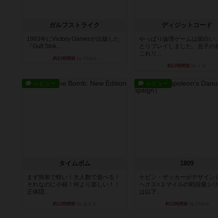
ガルフストライク
ディジットコード
1983年にVictory Gamesが出版した
やっぱり論理ゲームは面白い
『Gulf Strik...
とリプレイしました。息子の
これリ...
約11時間前
by Chaco
約12時間前
by くみ
レビュー
レビュー
タイムボム
1809
まず簡単で軽い！大人数で遊べる！
ケビン・ザッカーがデザイン
それなのに小箱！何より楽しい！！
ヘクス=２マイルの戦役級シ
正体隠...
は以下...
約12時間前
by あまる
約12時間前
by Chaco