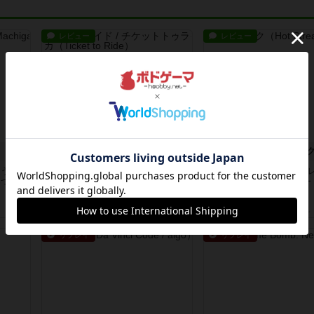
レビュー
レビュー
チケットトゥライド / チケットトゥライドアメリカ
ホットストリー
違う
デジタルソロプレイ。元祖チケラ
星7軽〜中量級を中心にプ
3つ選
イ？マップがたくさん出てるからど
ゲーマーの感想です。ボー
れをプレ...
会にて...
約4時間前
by おーちゃん
約11時間前
by おとん
リプレイ
リプレイ