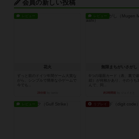
会員の新しい投稿
レビュー
レビュー
花火
無限まちがいさがし
ずっと前のドイツ年間ゲーム大賞な
6つの場面カード（表、裏で
がら、シンプルで簡単な小ゲームで
絵）が何枚かあり、そのうち
今でも...
んで、同...
28分前
by tamio
約3時間前
by ジェイとと
レビュー
リプレイ