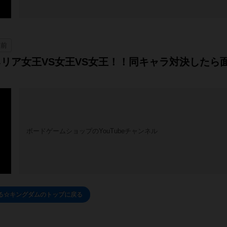
上前
リア女王VS女王VS女王！！同キャラ対決したら
ボードゲームショップのYouTubeチャンネル
る☆キングダムのトップに戻る