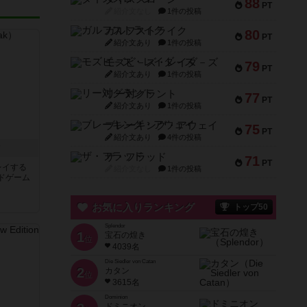
88
PT
紹介文なし
1件の投稿
ガルフストライク
80
PT
紹介文あり
1件の投稿
モズビ－ズ・レイダ－ズ
79
PT
紹介文あり
1件の投稿
リー対グラント
77
PT
紹介文あり
1件の投稿
ブレーキング・アウェイ
75
PT
紹介文あり
4件の投稿
ク
ザ・フラッド
71
PT
レイする
紹介文なし
1件の投稿
ドゲーム
お気に入りランキング
トップ50
Splendor
1
宝石の煌き
位
4039名
Die Siedler von Catan
2
カタン
位
3615名
Dominion
ドミニオン