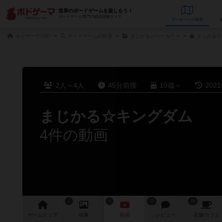
世界のボードゲームを楽しもう！
ボードゲーム専門の総合情報サイト
データベース
検
ボドゲーマTOP
ボードゲームの検索
まじかる☆ベーカリー
まじかる☆
2人～4人
45分前後
10歳～
202
まじかる☆キングダム
4件の動画
2
4
19
65
ゲーム
トップ
画像
動画
レビュー
店舗/
カフェ