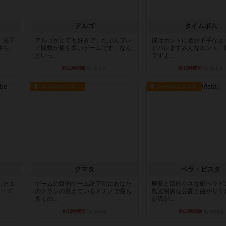
アルゴ
タイムボム
。息子
アルゴがとても好きで、たぶんプレ
僕はホントに嘘が下手なよ
勝ち。
イ回数が最も多いゲームです。なん
ぐバレますみんなホント、
といっ...
ですよ...
約12時間前
by おとん
約12時間前
by あまる
ルール/インスト
ルール/インスト
クマタ
ベラ・ビスタ
した１
ゲームの目的ゲーム終了時にあなた
概要と目的小さな町ベラビ
リーズ
のクランの見えているドミノで最も
風光明媚な公園と曲がりく
多くの...
が広が...
約13時間前
by jurong
約13時間前
by jurong