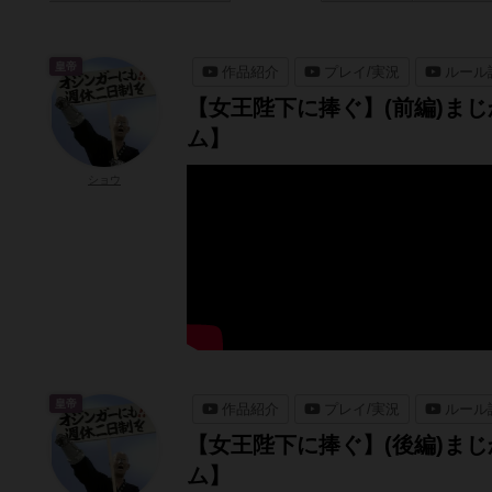
皇帝
作品紹介
プレイ/実況
ルール
【女王陛下に捧ぐ】(前編)ま
ム】
ショウ
皇帝
作品紹介
プレイ/実況
ルール
【女王陛下に捧ぐ】(後編)ま
ム】