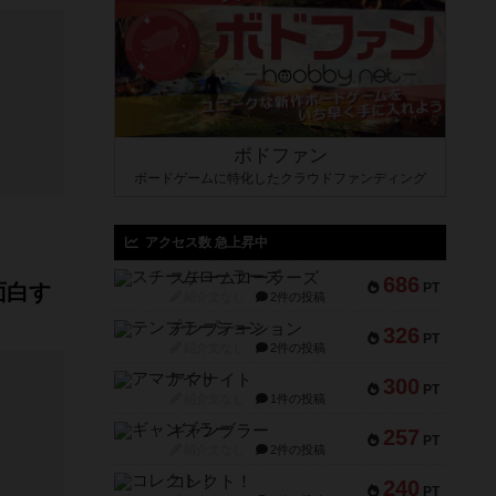
ボドファン
ボードゲームに特化したクラウドファンディング
アクセス数 急上昇中
スチームローラーズ
686
面白す
PT
紹介文なし
2件の投稿
テンプテーション
326
PT
紹介文なし
2件の投稿
アマナイト
300
PT
紹介文なし
1件の投稿
ギャンブラー
257
PT
紹介文なし
2件の投稿
コレクト！
240
PT