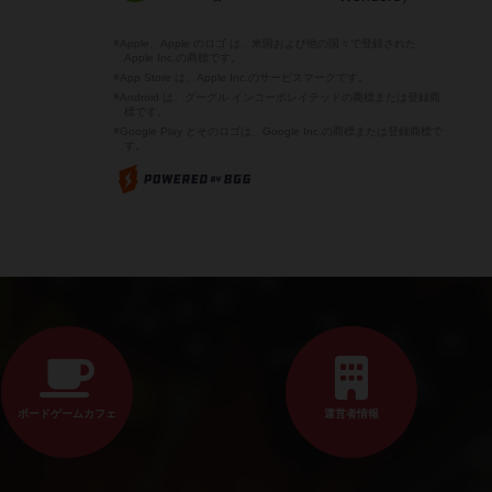
※Apple、Apple のロゴ は、米国および他の国々で登録された
Apple Inc.の商標です。
※App Store は、Apple Inc.のサービスマークです。
※Android は、グーグル インコーポレイテッドの商標または登録商
標です。
※Google Play とそのロゴは、Google Inc.の商標または登録商標で
す。
ボードゲームカフェ
運営者情報