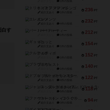
紹介文なし
1件の投稿
トリオンフ ア マレンゴ
236
PT
紹介文あり
1件の投稿
エレメンツ
232
PT
紹介文あり
4件の投稿
面白す
バー！パーティー
212
PT
紹介文なし
1件の投稿
ギョッと
154
PT
紹介文あり
1件の投稿
クルティボ
152
PT
紹介文なし
1件の投稿
ブラヴェスト
140
PT
紹介文なし
1件の投稿
ドブル：ポケットモンスター
122
PT
紹介文あり
4件の投稿
ジャンヌ・ダルク-オルレアン ドロー＆ライト
118
PT
紹介文なし
5件の投稿
ファースト・イン・フライト
94
PT
紹介文あり
3件の投稿
ダイススローン