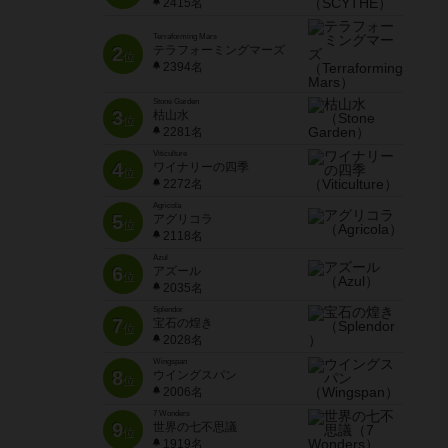
2415名
Terraforming Mars
2
テラフォーミングマーズ
位
2394名
Stone Garden
3
枯山水
位
2281名
Viticulture
4
ワイナリーの四季
位
2272名
Agricola
5
アグリコラ
位
2118名
Azul
6
アズール
位
2035名
Splendor
7
宝石の煌き
位
2028名
Wingspan
8
ウイングスパン
位
2006名
7 Wonders
9
世界の七不思議
位
1919名