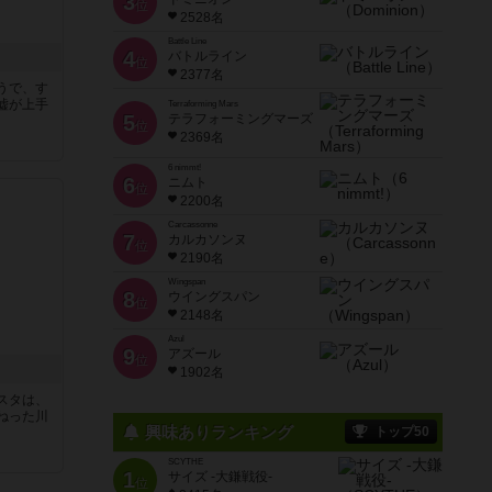
3
位
2528名
Battle Line
4
バトルライン
位
2377名
うで、す
嘘が上手
Terraforming Mars
5
テラフォーミングマーズ
位
2369名
6 nimmt!
6
ニムト
位
2200名
Carcassonne
7
カルカソンヌ
位
2190名
Wingspan
8
ウイングスパン
位
2148名
Azul
9
アズール
位
1902名
スタは、
ねった川
興味ありランキング
トップ50
SCYTHE
1
サイズ -大鎌戦役-
位