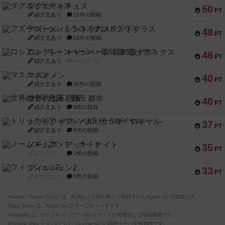
ダグエイトチェス
50
PT
紹介文あり
11件の投稿
アズール：シントラのステンドグラス
48
PT
紹介文あり
18件の投稿
ロシアン・キャンペーン：第5版デラックス
46
PT
紹介文あり
0件の投稿
マスクメン
40
PT
紹介文あり
16件の投稿
世界の七不思議：都市
40
PT
紹介文あり
3件の投稿
トリックギア - ペルソナ5 ザ・ロイヤル-
37
PT
紹介文あり
6件の投稿
ノームズ・アット・ナイト
35
PT
紹介文なし
1件の投稿
フィッシェン2
33
PT
紹介文なし
1件の投稿
※Apple、Apple のロゴ は、米国および他の国々で登録されたApple Inc.の商標です。
※App Store は、Apple Inc.のサービスマークです。
※Android は、グーグル インコーポレイテッドの商標または登録商標です。
※Google Play とそのロゴは、Google Inc.の商標または登録商標です。