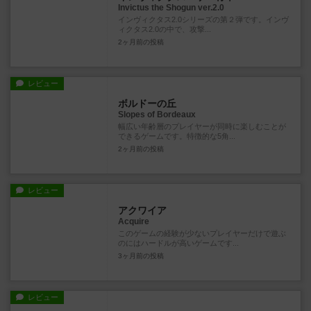
Invictus the Shogun ver.2.0
インヴィクタス2.0シリーズの第２弾です。インヴ
ィクタス2.0の中で、攻撃...
2ヶ月前
の投稿
レビュー
ボルドーの丘
Slopes of Bordeaux
幅広い年齢層のプレイヤーが同時に楽しむことが
できるゲームです。特徴的な5角...
2ヶ月前
の投稿
レビュー
アクワイア
Acquire
このゲームの経験が少ないプレイヤーだけで遊ぶ
のにはハードルが高いゲームです...
3ヶ月前
の投稿
レビュー