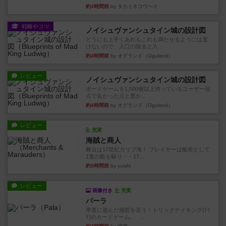
約3時間前
by タカミネコウヘイ
戦略やコツ
ノイシュヴァンシュタイン城の設計図
どうにも上手くあれもこれも満たせるようには置
けないので、入口の除去と入...
約4時間前
by オグランド（Oguland）
レビュー
ノイシュヴァンシュタイン城の設計図
ボードゲームを1,000個以上持っているユーザー視
点で良かった点と悪か...
約4時間前
by オグランド（Oguland）
レビュー
充実
海賊と商人
舞台は17世紀カリブ海！ プレイヤーは船長として
1隻の船を駆り・・17...
約5時間前
by yuishi
レビュー
画像付き
充実
パーラ
率直に遊んだ感想を言う！トリックテイキング(ﾄﾘ
ﾃ)のカードゲーム。 ...