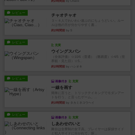
約2時間前
by Chaco
レビュー
チャオチャオ
３～４人でわいわい遊ぶのにちょうどいい。ルー
ルは他の方が分かりやすく書...
約2時間前
by S
レビュー
充実
ウイングスパン
（全体評価）☆10/6（普通）（難易度）☆4/5（世
界観・見た目）☆5...
約2時間前
by ハシオキ
レビュー
画像付き
充実
一線を画す
簡単に言うと、トリックテイキングでモダンアー
トを行う、と言ったゲーム。...
約3時間前
by タカミネコウヘイ
レビュー
画像付き
充実
しあわせのいと
舞台は全寮制の女子高。プレイヤーは探偵サイド
と犯人サイドに分かれて、探...