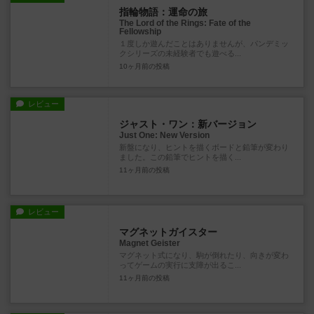
指輪物語：運命の旅
The Lord of the Rings: Fate of the
Fellowship
１度しか遊んだことはありませんが、パンデミッ
クシリーズの未経験者でも遊べる...
10ヶ月前
の投稿
レビュー
ジャスト・ワン：新バージョン
Just One: New Version
新盤になり、ヒントを描くボードと鉛筆が変わり
ました。この鉛筆でヒントを描く...
11ヶ月前
の投稿
レビュー
マグネットガイスター
Magnet Geister
マグネット式になり、駒が倒れたり、向きが変わ
ってゲームの実行に支障が出るこ...
11ヶ月前
の投稿