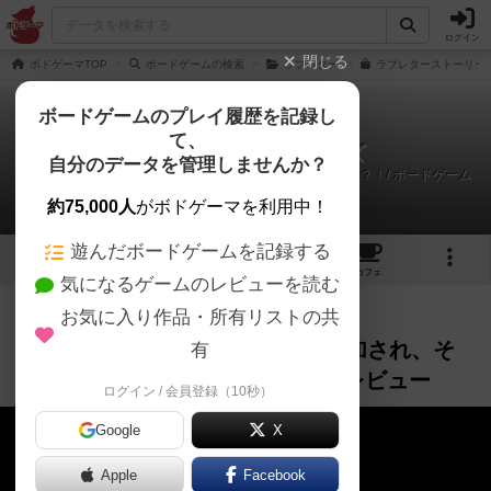
ログイン
閉じる
ボドゲーマTOP
ボードゲームの検索
ラブレター
ラブレターストーリーズ
ボードゲームのプレイ履歴を記録し
て、
ラブレターストーリーズ
自分のデータを管理しませんか？
あのラブレターにストーリーが追加され、その数二百以上？！/ ボードゲーム
レビュー
約75,000人
がボドゲーマを利用中！
遊んだボードゲームを記録する
2
2
6
19
トップ
画像
動画
レビュー
カフェ
気になるゲームのレビューを読む
お気に入り作品・所有リストの共
作品紹介
レビュー
1年以上前
あのラブレターにストーリーが追加され、そ
有
の数二百以上？！/ ボードゲーム レビュー
ログイン / 会員登録（10秒）
Google
X
Apple
Facebook