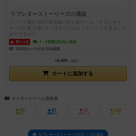
ラブレターストーリーズの通販
シリーズ累計300万本突破の大人気ゲーム「ラブレター」
サーガの集大成!! キミはすべてのエンディングを見ること
ができるか!?
残り2点
1～2営業日以内に発送
日本語ルール付き/日本語版
4,400
¥
（税込）
カートに追加する
マイボードゲーム登録者
55
87
17
166
興味あり
経験あり
お気に入り
持ってる
ラブレターストーリーズのトップに戻る