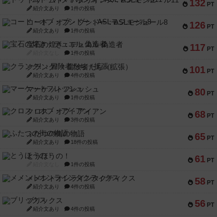
132
PT
紹介文あり
1件の投稿
コード・オブ・ブシドー：ASLモジュール8
126
PT
紹介文あり
1件の投稿
宝石の煌き：デュエル 偽造者
117
PT
紹介文なし
1件の投稿
クランク! ：冒険者たち（拡張）
101
PT
紹介文あり
4件の投稿
マーケットフレッシュ
80
PT
紹介文あり
1件の投稿
クロス・オブ・アイアン
68
PT
紹介文あり
3件の投稿
ふたつの街の物語
65
PT
紹介文あり
18件の投稿
とうほうの！
61
PT
紹介文なし
1件の投稿
メメントオンラインタクティクス
58
PT
紹介文あり
4件の投稿
ブリックス
56
PT
紹介文あり
4件の投稿