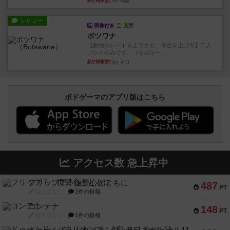
約7時間前
by 鳴屋
レビュー
画像付き
充実
ボツワナ
【動物のレートを上下させ、得点を上げろ】二人
プレイのみです。（公式ルー...
約7時間前
by ネロ
ボドゲーマのアプリ版はこちら
アクセス数 急上昇中
フリップ７：復讐心とともに
487
PT
紹介文なし
2件の投稿
コンテナ
148
PT
紹介文なし
1件の投稿
ドゥームド・バタリオンズ：ASLモジュール11