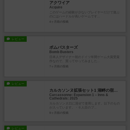
アクワイア
Acquire
このゲームの経験が少ないプレイヤーだけで遊ぶ
のにはハードルが高いゲームです...
4ヶ月前
の投稿
レビュー
ボムバスターズ
Bomb Busters
日本人デザイナー初のドイツ年間ゲーム大賞受賞
作なので、買ってやってみました...
7ヶ月前
の投稿
レビュー
カルカソンヌ拡張セット1 湖畔の宿と大聖堂：2025
Carcassonne: Expansion 1 – Inns &
Cathedrals: 2025
カルカソンヌ21に混ぜて使用します。以下のもの
が入っています。・６人目のプ...
9ヶ月前
の投稿
レビュー