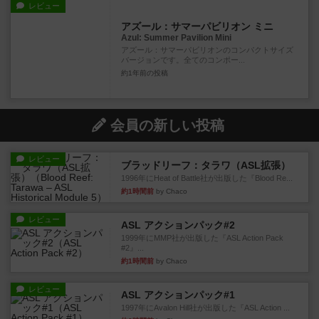
レビュー
アズール：サマーパビリオン ミニ
Azul: Summer Pavilion Mini
アズール：サマーパビリオンのコンパクトサイズ
バージョンです。全てのコンポー...
約1年前
の投稿
会員の新しい投稿
レビュー
ブラッドリーフ：タラワ（ASL拡張）
1996年にHeat of Battle社が出版した『Blood Re...
約1時間前
by Chaco
レビュー
ASL アクションパック#2
1999年にMMP社が出版した『ASL Action Pack
#2』...
約1時間前
by Chaco
レビュー
ASL アクションパック#1
1997年にAvalon Hill社が出版した『ASL Action ...