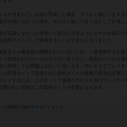
します。
ルが含まれている道が完成した場合、タイル１枚につき２点
道が完成しなかった場合、タイル１枚につき１点として計算し
形が完成しなかった場合にも得点が入るようにルールが改正さ
を妨害タイルとして使用することができなくなりました。
地形タイル構成表が掲載されていないため、一度使用すると取
トで追加されたルールはそんなに多くなく、基本ルールから逸
緒に採用しても問題は少ないと思います。特に６人でプレイす
この拡張セットで追加された地形タイルの枚数の追加は必要だ
プレイするには、このセットで追加された６人目のプレイヤー
で遊びたい場合はこの拡張セットが必要になります。
この投稿に
2
名が
ナイス！
しました