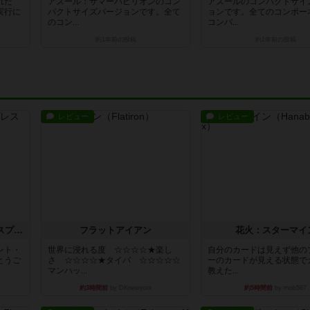
れた
アズール：サマーパビリオンのコン
アズールのコンパクトサイ
実行に
パクトサイズバージョンです。全て
ョンです。全てのコンポー
のコン...
コンパ...
約1年前
の投稿
約1年前
の投稿
レビュー
レビュー
トランスオリエント・エクスプレス
フラットアイアン
花火：スターマイ
ント・
世界に浸れる度 ☆☆☆☆★楽し
自分のカードは見えず他の
とうご
さ ☆☆☆☆★タイパ ☆☆☆☆☆
ーのカードが見える状態で
マンハッ...
教えた...
約3時間前
by DKnewyork
約5時間前
by mob567