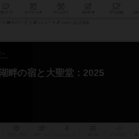
索
新着レビュー
ボードゲーム会
コミュニティ
掲示板一覧
細
作品データ
レビュー
mugen_jさんの投稿
年～
湖畔の宿と大聖堂：2025
リプレイ
日記
戦略
・コツ
ルール
/インスト
掲示板
拡張/関連
作
次