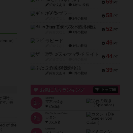
59
PT
紹介文あり
13件の投稿
ギャンブラー
58
PT
紹介文なし
2件の投稿
Bitter End ブタペスト救出作戦
52
PT
紹介文なし
1件の投稿
ラピード
46
PT
紹介文なし
1件の投稿
ザ・フラッフィー・ライト
44
PT
紹介文なし
0件の投稿
ふたつの城の物語
39
PT
紹介文あり
6件の投稿
お気に入りランキング
トップ50
が同時に
Splendor
1
宝石の煌き
です。特
位
4040名
Die Siedler von Catan
2
カタン
位
3616名
Dominion
ドミニオン