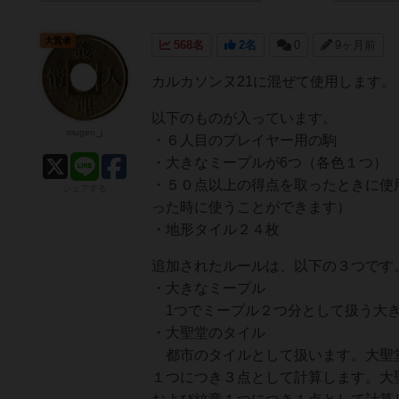
大賢者
568名
2名
0
9ヶ月前
カルカソンヌ21に混ぜて使用します。
以下のものが入っています。
mugen_j
・６人目のプレイヤー用の駒
・大きなミープルが6つ（各色１つ）
・５０点以上の得点を取ったときに使
シェアする
った時に使うことができます）
・地形タイル２４枚
追加されたルールは、以下の３つです
・大きなミープル
1つでミープル２つ分として扱う大き
・大聖堂のタイル
都市のタイルとして扱います。大聖堂
１つにつき３点として計算します。大