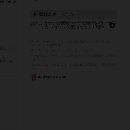
最近見たボードゲーム
Carcassonne: Expansion 1 – Inns & Cathedrals: 2025
カルカソンヌ拡張セット1 湖畔の宿と大聖堂：2025
※Apple、Apple のロゴ は、米国および他の国々で登録された
Apple Inc.の商標です。
クス
※App Store は、Apple Inc.のサービスマークです。
※Android は、グーグル インコーポレイテッドの商標または登録商
ーム。2
標です。
の合計を
※Google Play とそのロゴは、Google Inc.の商標または登録商標で
す。