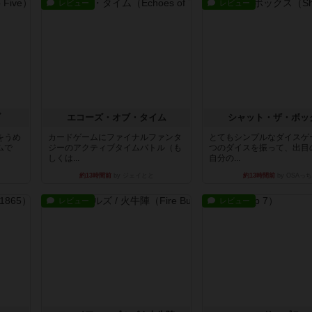
レビュー
レビュー
ブ
エコーズ・オブ・タイム
シャット・ザ・ボッ
をうめ
カードゲームにファイナルファンタ
とてもシンプルなダイスゲ
ムで
ジーのアクティブタイムバトル（も
つのダイスを振って、出目
しくは...
自分の...
約13時間前
by ジェイとと
約13時間前
by OSAっち
レビュー
レビュー