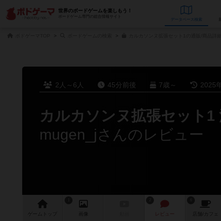
世界のボードゲームを楽しもう！
ボードゲーム専門の総合情報サイト
データベース
検
ボドゲーマTOP
ボードゲームの検索
カルカソンヌ拡張セット1の通販/商品詳
2人～6人
45分前後
7歳～
2025
カルカソンヌ拡張セット1 
mugen_jさんのレビュー
1
2
6
ゲーム
トップ
画像
動画
レビュー
店舗/
カフェ