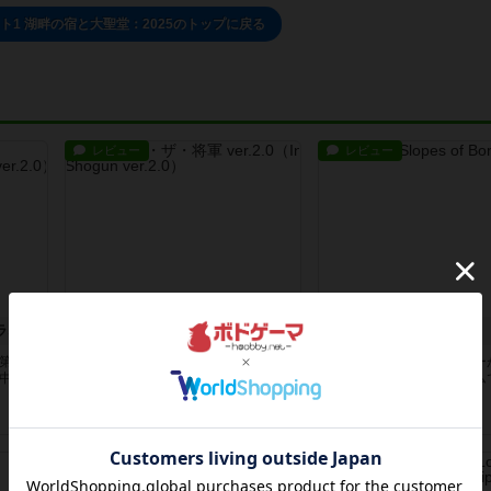
ト1 湖畔の宿と大聖堂：2025のトップに戻る
レビュー
レビュー
インヴィクタス・ザ・ファラオ ver.2.0
インヴィクタス・ザ・将軍 ver.2.0
ボルドーの丘
の第３
インヴィクタス2.0シリーズの第２
幅広い年齢層のプレイヤー
の中
弾です。インヴィクタス2.0の中
楽しむことができるゲーム
で、...
徴的な...
2ヶ月前
の投稿
2ヶ月前
の投稿
レビュー
レビュー