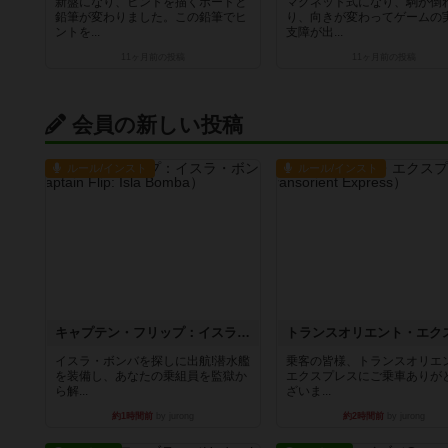
新盤になり、ヒントを描くボードと
マグネット式になり、駒が倒
鉛筆が変わりました。この鉛筆でヒ
り、向きが変わってゲームの
ントを...
支障が出...
11ヶ月前
の投稿
11ヶ月前
の投稿
会員の新しい投稿
ルール/インスト
ルール/インスト
キャプテン・フリップ：イスラ・ボンバ
イスラ・ボンバを探しに出航!潜水艦
乗客の皆様、トランスオリエ
を装備し、あなたの乗組員を監獄か
エクスプレスにご乗車ありが
ら解...
ざいま...
約1時間前
by jurong
約2時間前
by jurong