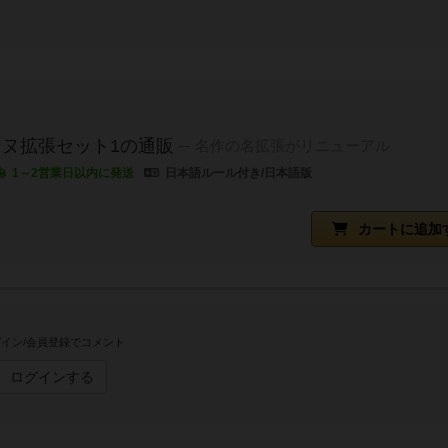
ヌ拡張セット1の通販
名作の名拡張がリニューアル
1～2営業日以内に発送
日本語ルール付き/日本語版
カートに追加
イン/会員登録でコメント
ログインする