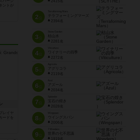
ズバージ
2415名
ネントが
Terraforming Mars
2
テラフォーミングマーズ
位
2394名
Stone Garden
3
枯山水
位
2281名
Viticulture
4
ワイナリーの四季
位
2272名
Agricola
5
アグリコラ
位
2119名
Azul
6
アズール
位
2034名
Splendor
7
宝石の煌き
位
ン
2028名
プレイヤ
Wingspan
8
ウイングスパン
カードを
位
2006名
7 Wonders
9
世界の七不思議
位
1919名