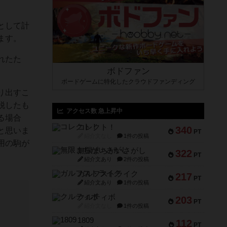
として計
ます。
れたた
ボドファン
ボードゲームに特化したクラウドファンディング
り出すこ
脱したも
アクセス数 急上昇中
る場合
コレクト！
340
と思いま
PT
紹介文なし
1件の投稿
用の駒が
無限まちがいさがし
322
PT
紹介文あり
2件の投稿
ガルフストライク
217
PT
紹介文あり
1件の投稿
クルティボ
203
PT
紹介文なし
1件の投稿
1809
112
PT