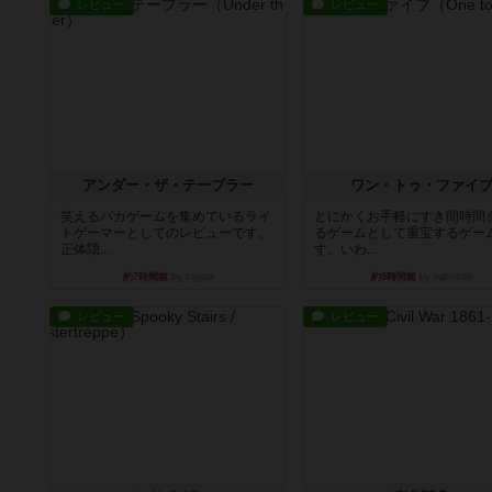
レビュー
レビュー
アンダー・ザ・テーブラー
ワン・トゥ・ファイ
笑えるバカゲームを集めているライ
とにかくお手軽にすき間時間
トゲーマーとしてのレビューです。
るゲームとして重宝するゲー
正体隠...
す。いわ...
約7時間前
by toyota
約9時間前
by nabekoh
レビュー
レビュー