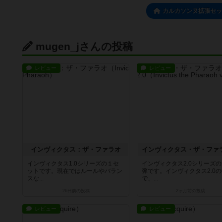
カルカソンヌ拡張セッ
mugen_jさんの投稿
レビュー
レビュー
インヴィクタス：ザ・ファラオ
インヴィクタス1.0シリーズの１セ
インヴィクタス2.0シリーズ
ットです。現在ではルールやバラン
弾です。インヴィクタス2.0
スな...
で、...
26日前
の投稿
2ヶ月前
の投稿
レビュー
レビュー