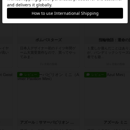
ボムバスターズ
指輪物語：運命の
レイヤ
日本人デザイナー初のドイツ年間ゲ
１度しか遊んだことはあり
が高い
ーム大賞受賞作なので、買ってやっ
が、パンデミックシリーズ
てみま...
者でも遊...
7ヶ月前
の投稿
10ヶ月前
の投稿
レビュー
レビュー
ー
アズール：サマーパビリオン ミニ
アズール ミニ