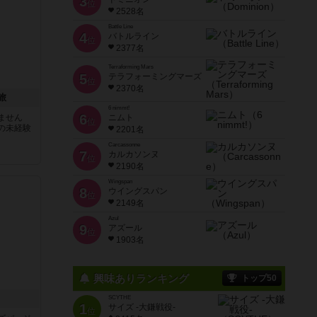
3
位
2528名
Battle Line
4
バトルライン
位
2377名
Terraforming Mars
5
テラフォーミングマーズ
位
2370名
旅
6 nimmt!
6
ません
ニムト
位
の未経験
2201名
Carcassonne
7
カルカソンヌ
位
2190名
Wingspan
8
ウイングスパン
位
2149名
Azul
9
アズール
位
1903名
興味ありランキング
トップ50
SCYTHE
1
サイズ -大鎌戦役-
位