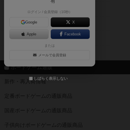
有
掲示板・トピックス
ログイン / 会員登録（10秒）
Google
X
ボドとも・会員一覧
Apple
Facebook
ボードゲーム業界コラム
または
ボドゲーマご利用案内
メールで会員登録
ボードゲーム通販
しばらく表示しない
新作・再入荷情報
定番ボードゲームの通販商品
国産ボードゲームの通販商品
子供向けボードゲームの通販商品