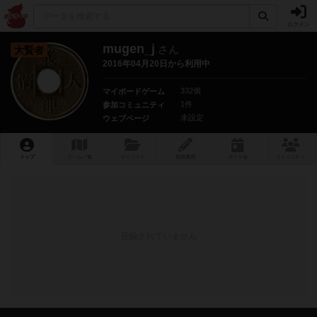
ログイン
mugen_j
さん
大賢者
2016年04月20日から利用中
332個
マイボードゲーム
1件
参加コミュニティ
未設定
ウェブページ
トップ
ゲーム一覧
マイリスト
投稿履歴
ボ
ドゲ
会
コミュニティ
登録されていません