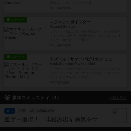
読めないので、力を入れて濃...
11ヶ月前
の投稿
レビュー
マグネットガイスター
Magnet Geister
マグネット式になり、駒が倒れたり、向きが変わ
ってゲームの実行に支障が出ることが少なくなり
ました。難点は、二つ折りに...
11ヶ月前
の投稿
レビュー
アズール：サマーパビリオン ミニ
Azul: Summer Pavilion Mini
アズール：サマーパビリオンのコンパクトサイズ
バージョンです。全てのコンポーネントがコンパ
クトにまとめられています。...
約1年前
の投稿
参加コミュニティ（1）
一覧を見る
公開
誰でも自由に参加
6
重ゲー道場！一歩踏み出す勇気をサポート