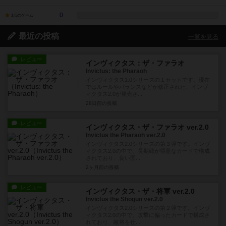
0
1点のゲーム
最近の投稿
一覧を見る
レビュー
インヴィクタス：ザ・ファラオ
Invictus: the Pharaoh
インヴィクタス1.0シリーズの１セットです。現在
ではルールやバランスなどが修正された、インヴ
ィクタス2.0が発売さ...
28日前
の投稿
レビュー
インヴィクタス・ザ・ファラオ ver.2.0
Invictus the Pharaoh ver.2.0
インヴィクタス2.0シリーズの第３弾です。インヴ
ィクタス2.0の中で、長期戦が得意なカードで構成
されており、良い国...
2ヶ月前
の投稿
レビュー
インヴィクタス・ザ・将軍 ver.2.0
Invictus the Shogun ver.2.0
インヴィクタス2.0シリーズの第２弾です。インヴ
ィクタス2.0の中で、攻撃に偏ったカードで構成さ
れており、敵将を仕...