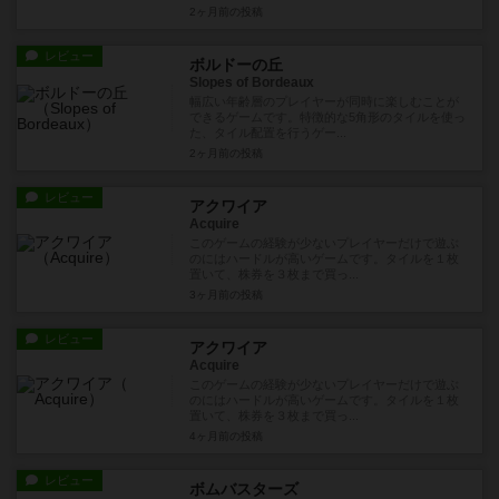
2ヶ月前
の投稿
レビュー
ボルドーの丘
Slopes of Bordeaux
幅広い年齢層のプレイヤーが同時に楽しむことが
できるゲームです。特徴的な5角形のタイルを使っ
た、タイル配置を行うゲー...
2ヶ月前
の投稿
レビュー
アクワイア
Acquire
このゲームの経験が少ないプレイヤーだけで遊ぶ
のにはハードルが高いゲームです。タイルを１枚
置いて、株券を３枚まで買っ...
3ヶ月前
の投稿
レビュー
アクワイア
Acquire
このゲームの経験が少ないプレイヤーだけで遊ぶ
のにはハードルが高いゲームです。タイルを１枚
置いて、株券を３枚まで買っ...
4ヶ月前
の投稿
レビュー
ボムバスターズ