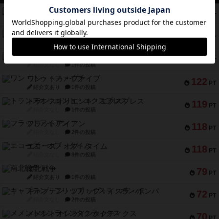
リワイルド：サウスアメリカ
552
PT
紹介文なし
2件の投稿
マーケットフレッシュ
170
PT
紹介文あり
1件の投稿
ファイアー・ブルズ / 火牛陣
141
PT
紹介文なし
1件の投稿
ワン・トゥ・ファイブ
122
PT
紹介文あり
1件の投稿
トランスオリエント・エクスプレス
119
PT
紹介文なし
1件の投稿
フラットアイアン
118
PT
紹介文なし
2件の投稿
エコーズ・オブ・タイム
118
PT
紹介文なし
8件の投稿
南北戦争
79
PT
紹介文あり
1件の投稿
キャプテン・フリップ：イスラ・ボンバ
72
PT
紹介文なし
2件の投稿
メメントオンラインタクティクス
70
PT