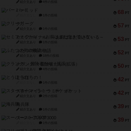
紹介文あり
4件の投稿
パーミッド
68
PT
紹介文なし
1件の投稿
クリーグ
57
PT
紹介文あり
1件の投稿
セミファイナル ～お前はまだ生きている～
53
PT
紹介文あり
1件の投稿
ふたつの街の物語
52
PT
紹介文あり
18件の投稿
クランク! ：冒険者たち（拡張）
50
PT
紹介文あり
4件の投稿
とうほうの！
42
PT
紹介文なし
1件の投稿
スターマイン・ラミー ポケット
42
PT
紹介文あり
2件の投稿
海兵隊
39
PT
紹介文あり
1件の投稿
スーパーストア3000
39
PT
紹介文なし
1件の投稿