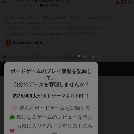
フリップ７：復讐心とともに
37
PT
紹介文なし
2件の投稿
※Apple、Apple のロゴ は、米国および他の国々で登録されたApple Inc.の商標です。
※App Store は、Apple Inc.のサービスマークです。
※Android は、グーグル インコーポレイテッドの商標または登録商標です。
※Google Play とそのロゴは、Google Inc.の商標または登録商標です。
閉じる
ボドゲーマTOP
ボドとも一覧
mugen_j
ボドゲーマTOP
ボードゲームのプレイ履歴を記録し
て、
ボードゲームを検索する
自分のデータを管理しませんか？
約75,000人
がボドゲーマを利用中！
ボードゲームの新着レビュー
遊んだボードゲームを記録する
ボードゲーム会情報
気になるゲームのレビューを読む
お気に入り作品・所有リストの共
メカニクス特集