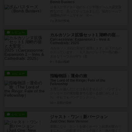
Bomb Busters
日本人デザイナー初のドイツ年間ゲーム大賞受賞
作なので、買ってやってみました。協力ゲームで
推理物のゲームですが、ボー...
7ヶ月前
の投稿
レビュー
カルカソンヌ拡張セット1 湖畔の宿と大聖堂：2025
Carcassonne: Expansion 1 – Inns &
Cathedrals: 2025
カルカソンヌ21に混ぜて使用します。以下のもの
が入っています。・６人目のプレイヤー用の駒・
大きなミープルが6つ（各...
9ヶ月前
の投稿
レビュー
指輪物語：運命の旅
The Lord of the Rings: Fate of the
Fellowship
１度しか遊んだことはありませんが、パンデミッ
クシリーズの未経験者でも遊べる感じがしまし
た。それでもパンデミックシリ...
10ヶ月前
の投稿
レビュー
ジャスト・ワン：新バージョン
Just One: New Version
新盤になり、ヒントを描くボードと鉛筆が変わり
ました。この鉛筆でヒントを描くと、色が薄くて