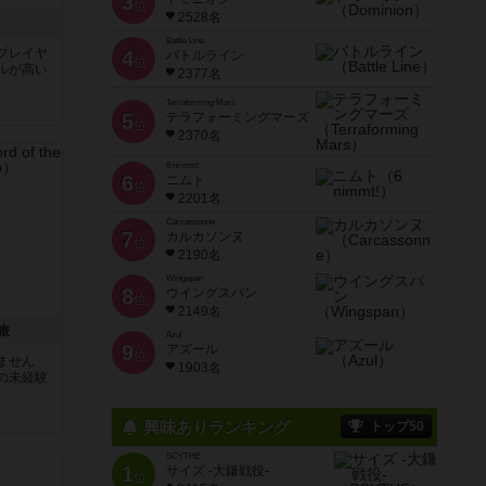
3
位
2528名
Battle Line
プレイヤ
4
バトルライン
位
ルが高い
2377名
Terraforming Mars
5
テラフォーミングマーズ
位
2370名
6 nimmt!
6
ニムト
位
2201名
Carcassonne
7
カルカソンヌ
位
2190名
Wingspan
8
ウイングスパン
位
2149名
旅
Azul
9
アズール
位
ません
1903名
の未経験
興味ありランキング
トップ50
SCYTHE
1
サイズ -大鎌戦役-
位