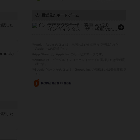
最近見たボードゲーム
Invictus the Shogun ver.2.0
sが出版した
インヴィクタス・ザ・将軍 ver.2.0
※Apple、Apple のロゴ は、米国および他の国々で登録された
Apple Inc.の商標です。
※App Store は、Apple Inc.のサービスマークです。
※Android は、グーグル インコーポレイテッドの商標または登録商
標です。
※Google Play とそのロゴは、Google Inc.の商標または登録商標で
す。
sが出版した