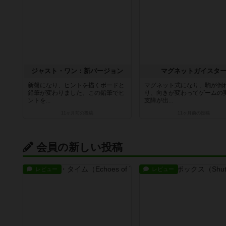
ジャスト・ワン：新バージョン
マグネットガイスタ
新盤になり、ヒントを描くボードと
マグネット式になり、駒が倒
鉛筆が変わりました。この鉛筆でヒ
り、向きが変わってゲームの
ントを...
支障が出...
11ヶ月前
の投稿
11ヶ月前
の投稿
会員の新しい投稿
レビュー
レビュー