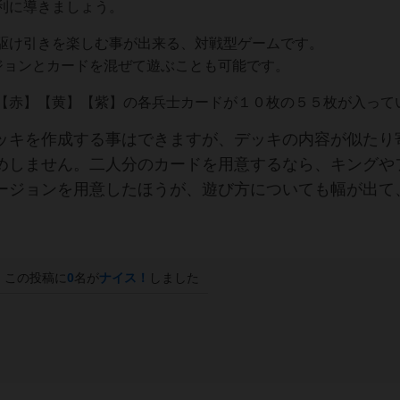
利に導きましょう。
駆け引きを楽しむ事が出来る、対戦型ゲームです。
ージョンとカードを混ぜて遊ぶことも可能です。
【赤】【黄】【紫】の各兵士カードが１０枚の５５枚が入って
ッキを作成する事はできますが、デッキの内容が似たり
めしません。二人分のカードを用意するなら、キングや
ージョンを用意したほうが、遊び方についても幅が出て
この投稿に
0
名が
ナイス！
しました