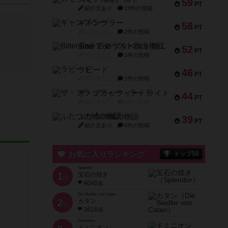
59
PT
紹介文あり
13件の投稿
ギャンブラー
58
PT
紹介文なし
2件の投稿
Bitter End ブタペスト救出作戦
52
PT
紹介文なし
1件の投稿
ラピード
46
PT
紹介文なし
1件の投稿
ザ・フラッフィー・ライト
44
PT
紹介文なし
0件の投稿
ふたつの城の物語
39
PT
紹介文あり
6件の投稿
お気に入りランキング
トップ50
Splendor
1
宝石の煌き
位
4040名
Die Siedler von Catan
2
カタン
位
3616名
Dominion
ドミニオン