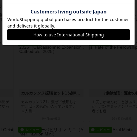
インヴィクタス・ザ・ファラオ ver.2.0
ボルドーの丘
アクワイア
の第３
幅広い年齢層のプレイヤーが同時に
このゲームの経験が少ない
の中
楽しむことができるゲームです。特
ーだけで遊ぶのにはハード
徴的な...
ゲーム...
2ヶ月前
の投稿
3ヶ月前
の投稿
レビュー
レビュー
カルカソンヌ拡張セット1 湖畔の宿と大聖堂：2025
指輪物語：運命の
年間ゲ
カルカソンヌ21に混ぜて使用しま
１度しか遊んだことはあり
てやっ
す。以下のものが入っています。・
が、パンデミックシリーズ
６人目...
者でも遊...
9ヶ月前
の投稿
10ヶ月前
の投稿
レビュー
レビュー