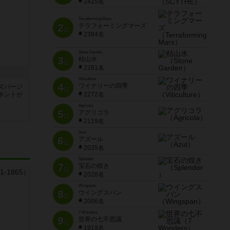
2415名
Terraforming Mars
2
テラフォーミングマーズ
位
2394名
Stone Garden
3
枯山水
位
2281名
Viticulture
4
ワイナリーの四季
ズバージ
位
ネントが
2272名
Agricola
5
アグリコラ
位
2119名
Azul
6
アズール
位
2035名
Splendor
7
宝石の煌き
位
2028名
Wingspan
8
ウイングスパン
位
2006名
7 Wonders
9
世界の七不思議
位
1919名