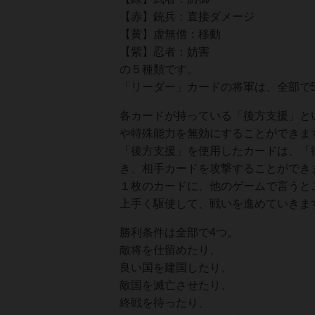
【赤】銃兵：直接ダメージ
【黄】虚無僧：移動
【紫】忍者：妨害
の５種類です。
「リーダー」カードの将軍は、全部で
各カードが持っている「後方支援」と
や特殊能力を無効にすることができま
「後方支援」を使用したカードは、「
き、相手カードを攻撃することができ
１枚のカードに、他のゲームで言うと
上手く駆使して、戦いを進めていきま
勝利条件は全部で4つ。
敵将を仕留めたり、
良い国を建国したり、
敵国を滅亡させたり、
終戦を待ったり、