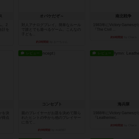
ス
オバケだぞ～
南北戦争
ム。2
対人アナログプレイ。簡単なルール
1983年にVictory Game
合計を
で誰とでも遊べるゲーム。こんなの
『The Civil ...
子ども...
約6時間前
by Chaco
約3時間前
by おーちゃん
レビュー
レビュー
コンセプト
海兵隊
かを決
親のプレイヤーがお題を決めて限ら
1988年にVictory Game
が得点
れたヒントの中から他のプレイヤー
『Leathernec...
に当て...
約9時間前
by Chaco
約9時間前
by mob567