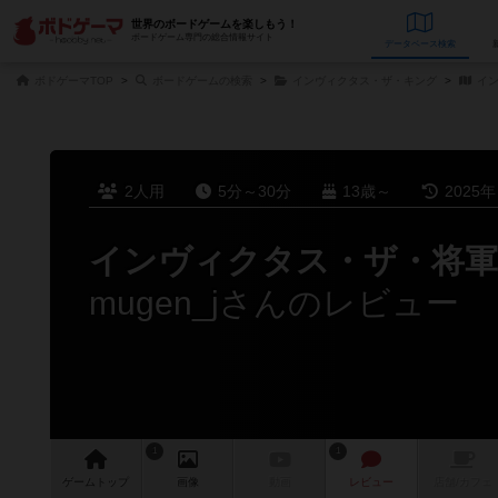
世界のボードゲームを楽しもう！
ボードゲーム専門の総合情報サイト
データベース
検
ボドゲーマTOP
ボードゲームの検索
インヴィクタス・ザ・キング
イン
2人用
5分～30分
13歳～
2025
インヴィクタス・ザ・将軍 ve
mugen_jさんのレビュー
1
1
ゲーム
トップ
画像
動画
レビュー
店舗/
カフェ