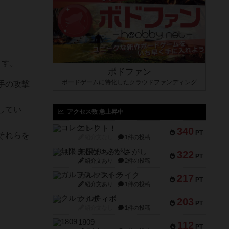
ます。
ボドファン
ボードゲームに特化したクラウドファンディング
手の攻撃
してい
アクセス数 急上昇中
コレクト！
340
PT
それらを
紹介文なし
1件の投稿
無限まちがいさがし
322
PT
紹介文あり
2件の投稿
ガルフストライク
217
PT
紹介文あり
1件の投稿
クルティボ
203
PT
紹介文なし
1件の投稿
1809
112
PT