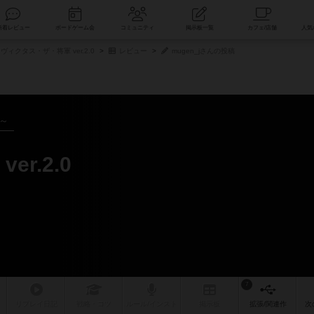
索
新着レビュー
ボードゲーム会
コミュニティ
掲示板一覧
ヴィクタス・ザ・将軍 ver.2.0
レビュー
mugen_jさんの投稿
年～
r.2.0
7
リプレイ
日記
戦略
・コツ
ルール
/インスト
掲示板
拡張/関連
作
次