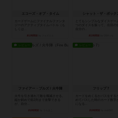
エコーズ・オブ・タイム
シャット・ザ・ボック
カードゲームにファイナルファンタ
とてもシンプルなダイスゲー
ジーのアクティブタイムバトル（も
つのダイスを振って、出目の
しくは...
自分の...
約1時間前
by ジェイとと
約1時間前
by OSAっち
レビュー
レビュー
ファイアー・ブルズ / 火牛陣
フリップ７
火牛を引き連れて敵を殲滅させる。
カードをめくるかパスをする
縦か斜めで前2列まで攻撃できる
めてパスした時のカード数字
が、自分...
になる...
約8時間前
by うらまこ
約8時間前
by mob567