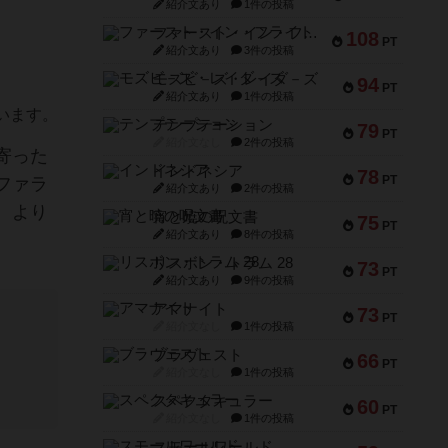
紹介文あり
1件の投稿
ファースト・イン・フライト
108
PT
紹介文あり
3件の投稿
モズビ－ズ・レイダ－ズ
94
PT
紹介文あり
1件の投稿
います。
テンプテーション
79
PT
紹介文なし
2件の投稿
寄った
インドネシア
78
PT
ファラ
紹介文あり
2件の投稿
、より
宵と暁の呪文書
75
PT
紹介文あり
8件の投稿
リスボン・トラム 28
73
PT
紹介文あり
9件の投稿
アマナイト
73
PT
紹介文なし
1件の投稿
ブラヴェスト
66
PT
紹介文なし
1件の投稿
スペクタキュラー
60
PT
紹介文なし
1件の投稿
スモールワールド