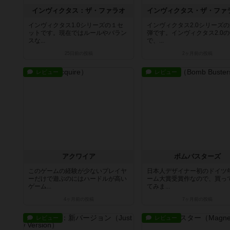
インヴィクタス：ザ・ファラオ
インヴィクタス1.0シリーズの１セ
インヴィクタス2.0シリーズ
ットです。現在ではルールやバラン
弾です。インヴィクタス2.0
スな...
で、...
25日前
の投稿
2ヶ月前
の投稿
レビュー
レビュー
アクワイア
ボムバスターズ
このゲームの経験が少ないプレイヤ
日本人デザイナー初のドイツ
ーだけで遊ぶのにはハードルが高い
ーム大賞受賞作なので、買っ
ゲーム...
てみま...
4ヶ月前
の投稿
7ヶ月前
の投稿
レビュー
レビュー