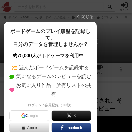
ログイン
閉じる
ボドゲーマTOP
ボードゲームの検索
ラブレター
ラブレターストーリーズ
ボードゲームのプレイ履歴を記録し
て、
ラブレターストーリーズ
自分のデータを管理しませんか？
2件の動画
約75,000人
がボドゲーマを利用中！
遊んだボードゲームを記録する
2
2
6
19
トップ
画像
動画
レビュー
カフェ
気になるゲームのレビューを読む
お気に入り作品・所有リストの共
作品紹介
レビュー
1年以上前
有
あのラブレターにストーリーが追加され、そ
ログイン / 会員登録（10秒）
の数二百以上？！/ ボードゲーム レビュー
Google
X
Apple
Facebook