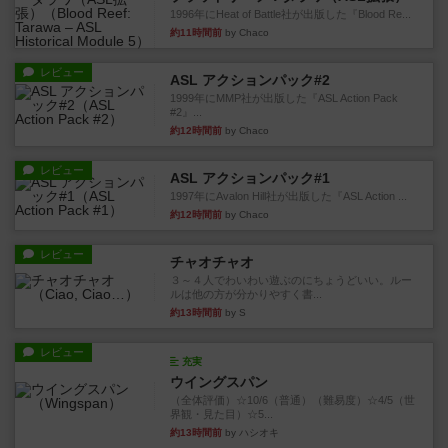
1996年にHeat of Battle社が出版した『Blood Re...
約11時間前
by Chaco
レビュー
ASL アクションパック#2
1999年にMMP社が出版した『ASL Action Pack
#2』...
約12時間前
by Chaco
レビュー
ASL アクションパック#1
1997年にAvalon Hill社が出版した『ASL Action ...
約12時間前
by Chaco
レビュー
チャオチャオ
３～４人でわいわい遊ぶのにちょうどいい。ルー
ルは他の方が分かりやすく書...
約13時間前
by S
レビュー
充実
ウイングスパン
（全体評価）☆10/6（普通）（難易度）☆4/5（世
界観・見た目）☆5...
約13時間前
by ハシオキ