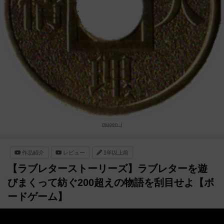
mugen_j
作品紹介
レビュー
1年以上前
【ラブレターストーリーズ】ラブレターを遊
びまくって紡ぐ200超えの物語を刮目せよ【ボ
ードゲーム】