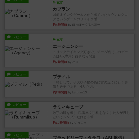
充実
カブラン
以前オインクゲームスから出ていたタウンロクロ
クというゲームのリメイク版...
約4時間前
by ぽっぽーくるっぽー
レビュー
充実
エージェンシー
トリックテイキング好きで、チーム戦（このゲー
ムは4人専用）好きなら間違...
約7時間前
by ハロ
レビュー
プティル
「時として、子犬や子猫の為に雷の近くに行く勇
気も必要である」4人でプレ...
約7時間前
by kurotan13
レビュー
ラミィキューブ
数字の牌を出して1番早く手札をなくした人が勝ち
というシンプルだけど非常...
約10時間前
by ジョジョ
レビュー
ブラッドリーフ：タラワ（ASL拡張）