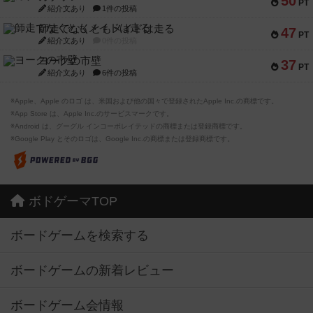
50
PT
紹介文あり
1件の投稿
師走でなくともメイドは走る
47
PT
紹介文あり
0件の投稿
ヨークの市壁
37
PT
紹介文あり
6件の投稿
※Apple、Apple のロゴ は、米国および他の国々で登録されたApple Inc.の商標です。
※App Store は、Apple Inc.のサービスマークです。
※Android は、グーグル インコーポレイテッドの商標または登録商標です。
※Google Play とそのロゴは、Google Inc.の商標または登録商標です。
ボドゲーマTOP
ボードゲームを検索する
ボードゲームの新着レビュー
ボードゲーム会情報