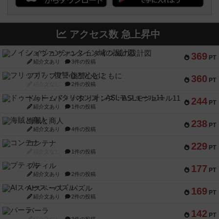
アクセス数 急上昇中
ノイシュヴァンシュタイン城の設計図
369
PT
紹介文あり
3件の投稿
フリップ７：復讐心とともに
360
PT
紹介文なし
2件の投稿
ドゥームド・バタリオンズ：ASLモジュール11
244
PT
紹介文あり
1件の投稿
海賊と商人
238
PT
紹介文あり
4件の投稿
コンテナ
229
PT
紹介文なし
1件の投稿
プティル
177
PT
紹介文あり
2件の投稿
AIスペース・パズル
169
PT
紹介文あり
2件の投稿
パーラ
142
PT