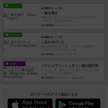
レビュー
画像付き
充実
一線を画す
簡単に言うと、トリックテイキングでモダンアー
トを行う、と言ったゲーム。...
約13時間前
by タカミネコウヘイ
レビュー
画像付き
充実
しあわせのいと
舞台は全寮制の女子高。プレイヤーは探偵サイド
と犯人サイドに分かれて、探...
約14時間前
by タカミネコウヘイ
戦略やコツ
ノイシュヴァンシュタイン城の設計図
どうにも上手くあれもこれも満たせるようには置
けないので、入口の除去と入...
約15時間前
by オグランド（Oguland）
ボドゲーマのアプリ版はこちら