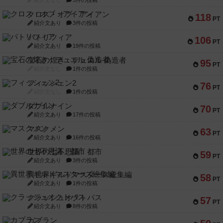
紹介文なし
3件の投稿
クロス・オブ・アイアン
118
PT
紹介文あり
3件の投稿
パトリツィア
106
PT
紹介文あり
19件の投稿
宝石の煌き：デュエル 偽造者
95
PT
紹介文なし
1件の投稿
フィッシェン2
76
PT
紹介文なし
1件の投稿
ダブルナイン
70
PT
紹介文あり
17件の投稿
マスクメン
63
PT
紹介文あり
16件の投稿
世界の七不思議：都市
59
PT
紹介文あり
3件の投稿
異世界ギルドマスターズ総集編
58
PT
紹介文あり
1件の投稿
クラッシュオクトパス
57
PT
紹介文あり
8件の投稿
カブラン