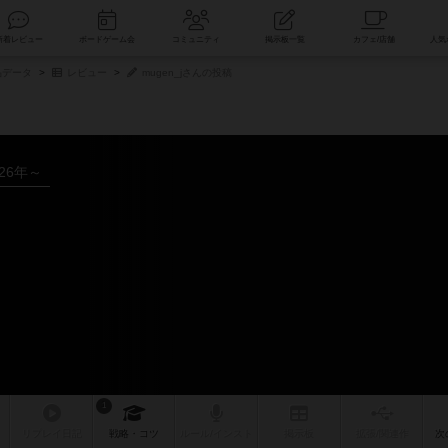
索
新着レビュー
ボードゲーム会
コミュニティ
掲示板一覧
品データ
レビュー
mugen_jさんの投稿
026年～
1
リプレイ
日記
戦略
・コツ
ルール
/インスト
掲示板
拡張/関連
作
次