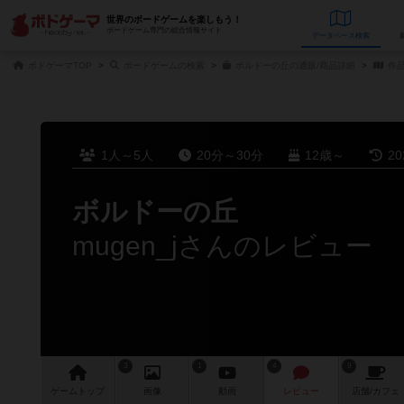
世界のボードゲームを楽しもう！
ボードゲーム専門の総合情報サイト
データベース
検
ボドゲーマTOP
ボードゲームの検索
ボルドーの丘の通販/商品詳細
作
1人～5人
20分～30分
12歳～
2
ボルドーの丘
mugen_jさんのレビュー
3
1
4
9
ゲーム
トップ
画像
動画
レビュー
店舗/
カフェ