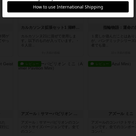
カルカソンヌ拡張セット1 湖畔の宿と大聖堂：2025
指輪物語：運命の
年間ゲ
カルカソンヌ21に混ぜて使用しま
１度しか遊んだことはあり
てやっ
す。以下のものが入っています。・
が、パンデミックシリーズ
６人目...
者でも遊...
9ヶ月前
の投稿
10ヶ月前
の投稿
レビュー
レビュー
ー
アズール：サマーパビリオン ミニ
アズール ミニ
れた
アズール：サマーパビリオンのコン
アズールのコンパクトサイ
実行に
パクトサイズバージョンです。全て
ョンです。全てのコンポー
のコン...
コンパ...