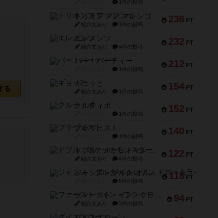
紹介文なし
1件の投稿
トリオンフ ア マレンゴ
236
PT
紹介文あり
1件の投稿
エレメンツ
232
PT
紹介文あり
4件の投稿
バー！パーティー
212
PT
紹介文なし
1件の投稿
ギョッと
154
PT
する
紹介文あり
1件の投稿
クルティボ
152
PT
紹介文なし
1件の投稿
ブラヴェスト
140
PT
紹介文なし
1件の投稿
ドブル：ポケットモンスター
122
PT
紹介文あり
4件の投稿
ジャンヌ・ダルク-オルレアン ドロー＆ライト
118
PT
紹介文なし
5件の投稿
ファースト・イン・フライト
94
PT
紹介文あり
3件の投稿
ダイススローン