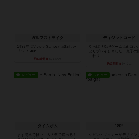
ガルフストライク
ディジットコード
1983年にVictory Gamesが出版した
やっぱり論理ゲームは面白い
『Gulf Strik...
とリプレイしました。息子の
これリ...
約13時間前
by Chaco
約13時間前
by くみ
レビュー
レビュー
タイムボム
1809
まず簡単で軽い！大人数で遊べる！
ケビン・ザッカーがデザイン