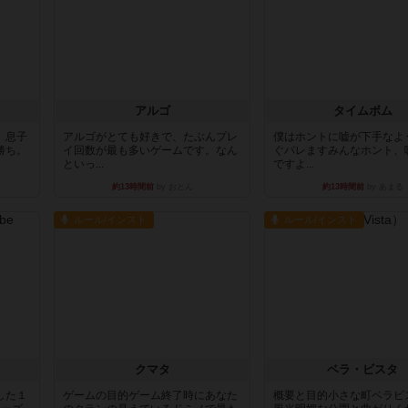
アルゴ
タイムボム
。息子
アルゴがとても好きで、たぶんプレ
僕はホントに嘘が下手なよ
勝ち。
イ回数が最も多いゲームです。なん
ぐバレますみんなホント、
といっ...
ですよ...
約13時間前
by おとん
約13時間前
by あまる
ルール/インスト
ルール/インスト
クマタ
ベラ・ビスタ
した１
ゲームの目的ゲーム終了時にあなた
概要と目的小さな町ベラビ