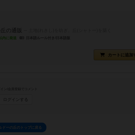
の丘の通販
土地(れきし)を紡ぎ、丘(シャトー)を築く
以内に発送
日本語ルール付き/日本語版
カートに追加
イン/会員登録でコメント
ログインする
ルドーの丘のトップに戻る