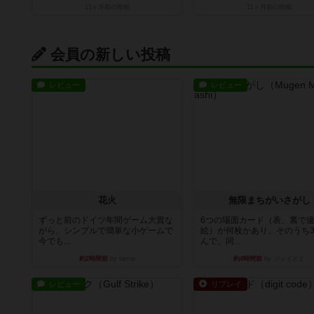
11ヶ月前
の投稿
11ヶ月前
の投稿
会員の新しい投稿
レビュー
レビュー
花火
無限まちがいさがし
ずっと前のドイツ年間ゲーム大賞な
6つの場面カード（表、裏で
がら、シンプルで簡単な小ゲームで
絵）が何枚かあり、そのうち
今でも...
んで、同...
約2時間前
by tamio
約4時間前
by ジェイとと
レビュー
リプレイ