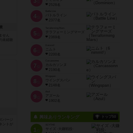
3
位
2528名
Battle Line
4
バトルライン
位
2377名
旅
Terraforming Mars
5
テラフォーミングマーズ
位
ません
2369名
の未経験
6 nimmt!
6
ニムト
位
2200名
Carcassonne
7
カルカソンヌ
位
2190名
Wingspan
8
ウイングスパン
位
2148名
Azul
9
アズール
位
1902名
興味ありランキング
トップ50
ズバージ
ネントが
SCYTHE
1
サイズ -大鎌戦役-
位