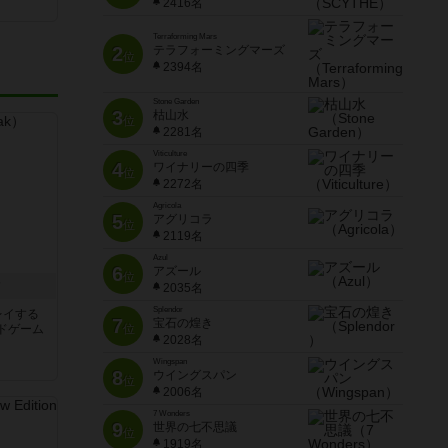
2416名
Terraforming Mars
2
テラフォーミングマーズ
位
2394名
Stone Garden
3
枯山水
位
2281名
Viticulture
4
ワイナリーの四季
位
2272名
Agricola
5
アグリコラ
位
2119名
Azul
6
アズール
位
ク
2035名
Splendor
レイする
7
宝石の煌き
ドゲーム
位
2028名
Wingspan
8
ウイングスパン
位
2006名
7 Wonders
9
世界の七不思議
位
1919名