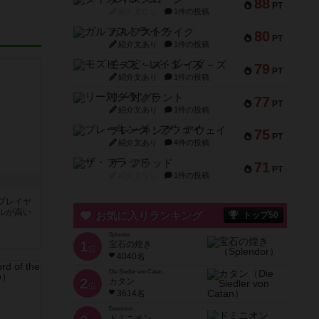
88
PT
紹介文なし
1件の投稿
ガルフストライク
80
PT
紹介文あり
1件の投稿
モズビ－ズ・レイダ－ズ
79
PT
紹介文あり
1件の投稿
リー対グラント
77
PT
紹介文あり
1件の投稿
ブレーキング・アウェイ
75
PT
紹介文あり
4件の投稿
ザ・フラッド
71
PT
紹介文なし
1件の投稿
プレイヤ
ルが高い
お気に入りランキング
トップ50
Splendor
1
宝石の煌き
位
4040名
Die Siedler von Catan
2
カタン
位
3614名
Dominion
ドミニオン