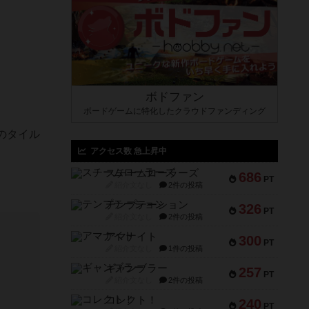
ボドファン
ボードゲームに特化したクラウドファンディング
のタイル
アクセス数 急上昇中
スチームローラーズ
686
。
PT
紹介文なし
2件の投稿
テンプテーション
326
PT
紹介文なし
2件の投稿
アマナイト
300
PT
紹介文なし
1件の投稿
ギャンブラー
257
PT
紹介文なし
2件の投稿
コレクト！
240
PT