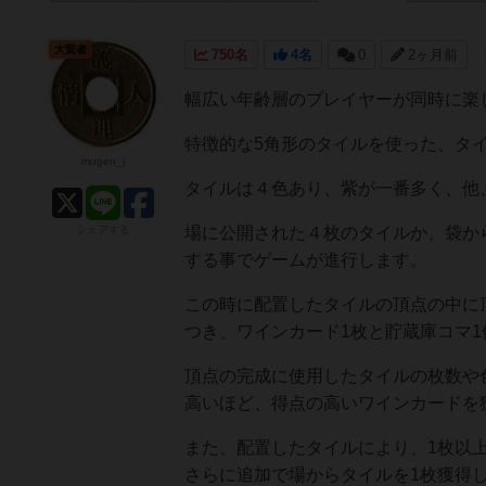
大賢者
750名
4名
0
2ヶ月前
幅広い年齢層のプレイヤーが同時に楽
特徴的な5角形のタイルを使った、タ
mugen_j
タイルは４色あり、紫が一番多く、他
シェアする
場に公開された４枚のタイルか、袋か
する事でゲームが進行します。
この時に配置したタイルの頂点の中に
つき、ワインカード1枚と貯蔵庫コマ
頂点の完成に使用したタイルの枚数や
高いほど、得点の高いワインカードを
また、配置したタイルにより、1枚以
さらに追加で場からタイルを1枚獲得