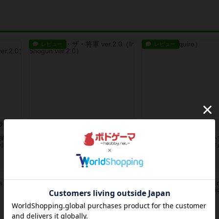
レビュー
レビュー
インヴィクタス・ザ・ファラオ ver.2.0
インヴィクタス・ザ・将軍 ver.2.0
アクワイア
の第３
インヴィクタス2.0シリーズの第２
このゲームの経験が少ない
の中
弾です。インヴィクタス2.0の中
ーだけで遊ぶのにはハード
で、...
ゲーム...
2ヶ月前
の投稿
3ヶ月前
の投稿
レビュー
レビュー