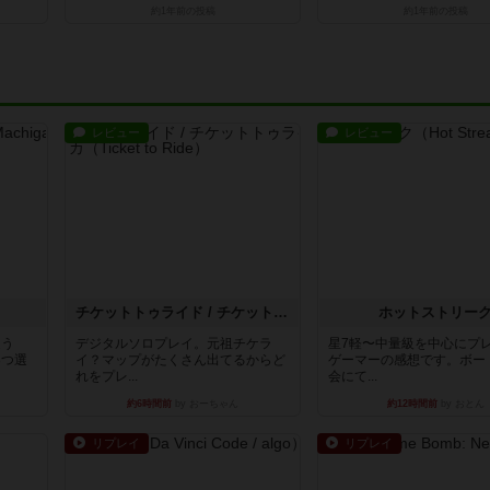
約1年前
の投稿
約1年前
の投稿
レビュー
レビュー
チケットトゥライド / チケットトゥライドアメリカ
ホットストリー
違う
デジタルソロプレイ。元祖チケラ
星7軽〜中量級を中心にプ
3つ選
イ？マップがたくさん出てるからど
ゲーマーの感想です。ボー
れをプレ...
会にて...
約6時間前
by おーちゃん
約12時間前
by おとん
リプレイ
リプレイ