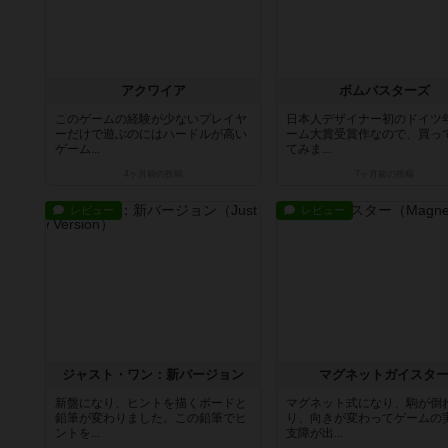
アクワイア
ボムバスターズ
このゲームの経験が少ないプレイヤ
日本人デザイナー初のドイツ
ーだけで遊ぶのにはハードルが高い
ーム大賞受賞作なので、買っ
ゲーム...
てみま...
4ヶ月前
の投稿
7ヶ月前
の投稿
レビュー
レビュー
ジャスト・ワン：新バージョン
マグネットガイスタ
新盤になり、ヒントを描くボードと
マグネット式になり、駒が倒
鉛筆が変わりました。この鉛筆でヒ
り、向きが変わってゲームの
ントを...
支障が出...