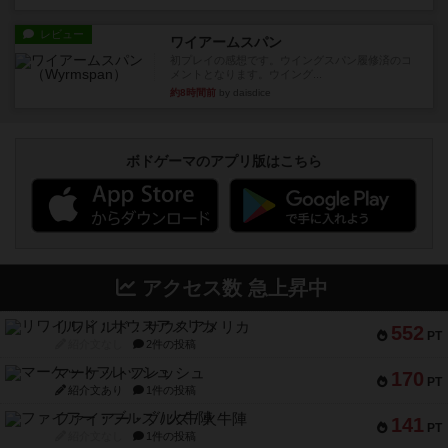
レビュー
ワイアームスパン
初プレイの感想です。ウイングスパン履修済のコ
メントとなります。ウイング...
約8時間前
by daisdice
ボドゲーマのアプリ版はこちら
アクセス数 急上昇中
リワイルド：サウスアメリカ
552
PT
紹介文なし
2件の投稿
マーケットフレッシュ
170
PT
紹介文あり
1件の投稿
ファイアー・ブルズ / 火牛陣
141
PT
紹介文なし
1件の投稿