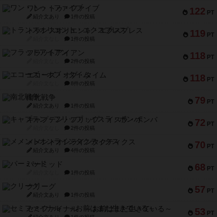
ワン・トゥ・ファイブ
122
PT
紹介文あり
1件の投稿
トランスオリエント・エクスプレス
119
PT
紹介文なし
1件の投稿
フラットアイアン
118
PT
紹介文なし
2件の投稿
エコーズ・オブ・タイム
118
PT
紹介文なし
8件の投稿
南北戦争
79
PT
紹介文あり
1件の投稿
キャプテン・フリップ：イスラ・ボンバ
72
PT
紹介文なし
2件の投稿
メメントオンラインタクティクス
70
PT
紹介文あり
4件の投稿
パーミッド
68
PT
紹介文なし
1件の投稿
クリーグ
57
PT
紹介文あり
1件の投稿
セミファイナル ～お前はまだ生きている～
53
PT