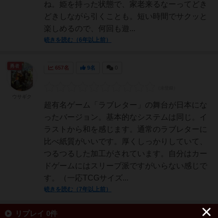
ね。姫を持った状態で、家老来るなーってどき
どきしながら引くことも。短い時間でサクッと
楽しめるので、何回も遊...
続きを読む（6年以上前）
勇者
657名
9名
0
ウサギク
超有名ゲーム「ラブレター」の舞台が日本にな
ったバージョン。基本的なシステムは同じ。イ
ラストから和を感じます。通常のラブレターに
比べ紙質がいいです。厚くしっかりしていて、
つるつるした加工がされています。自分はカー
ドゲームにはスリーブ派ですがいらない感じで
す。（一応TCGサイズ...
続きを読む（7年以上前）
リプレイ 0件