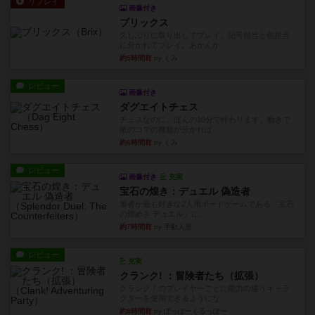
リプレイ
画像付き
ブリックス
久しぶりに取り出してプレイ。記号担当と色担当
に分かれてプレイ。あかんか...
約5時間前
by くみ
レビュー
画像付き
ダグエイトチェス
チェスなのに、ほんの10分で終わります。動きで
敵のコマの種類が分かれば...
約6時間前
by くみ
レビュー
画像付き
充実
宝石の煌き：デュエル 偽造者
筆者が最も好きな2人用ボードゲームである『宝石
の煌めき デュエル』に、...
約7時間前
by 手動人形
レビュー
充実
クランク! ：冒険者たち（拡張）
クランク！のプレイヤーごとに能力の違うキャラ
クターを使用できるようにな...
約8時間前
by ぽっぽーくるっぽー