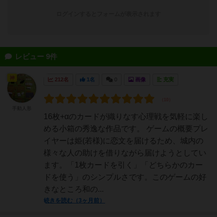
ログインするとフォームが表示されます
レビュー 9件
神
212名
1名
0
画像
充実
手動人形
16枚+αのカードが織りなす心理戦を気軽に楽し
める小箱の秀逸な作品です。 ゲームの概要プレ
イヤーは姫(若様)に恋文を届けるため、城内の
様々な人の助けを借りながら届けようとしてい
ます。「1枚カードを引く」「どちらかのカー
ドを使う」のシンプルさです。このゲームの好
きなところ和の...
続きを読む（3ヶ月前）