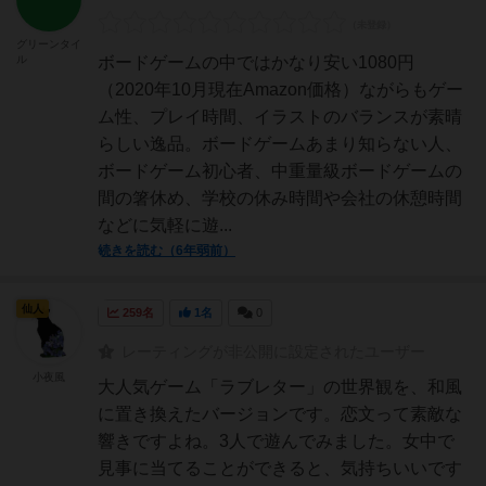
グリーンタイ
ル
ボードゲームの中ではかなり安い1080円
（2020年10月現在Amazon価格）ながらもゲー
ム性、プレイ時間、イラストのバランスが素晴
らしい逸品。ボードゲームあまり知らない人、
ボードゲーム初心者、中重量級ボードゲームの
間の箸休め、学校の休み時間や会社の休憩時間
などに気軽に遊...
続きを読む（6年弱前）
仙人
259名
1名
0
レーティングが非公開に設定されたユーザー
小夜風
大人気ゲーム「ラブレター」の世界観を、和風
に置き換えたバージョンです。恋文って素敵な
響きですよね。3人で遊んでみました。女中で
見事に当てることができると、気持ちいいです