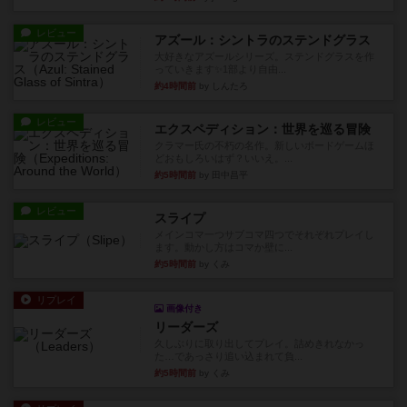
レビュー
アズール：シントラのステンドグラス
大好きなアズールシリーズ。ステンドグラスを作
っていきます✨1部より自由...
約4時間前
by しんたろ
レビュー
エクスペディション：世界を巡る冒険
クラマー氏の不朽の名作。新しいボードゲームほ
どおもしろいはず？いいえ。...
約5時間前
by 田中昌平
レビュー
スライプ
メインコマ一つサブコマ四つでそれぞれプレイし
ます。動かし方はコマか壁に...
約5時間前
by くみ
リプレイ
画像付き
リーダーズ
久しぶりに取り出してプレイ。詰めきれなかっ
た…であっさり追い込まれて負...
約5時間前
by くみ