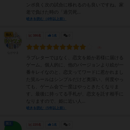
ンポ良く次の試合に移れるのも良いですね。家
老で負けた時の「過労死...
続きを読む（4年以上前）
仙人
386名
1名
0
ながやま
ラブレターではなく、恋文を姫か若様に届ける
ゲーム。個人的に、他のバージョンより絵が一
番キレイなのと、恋文ってワードに惹かれまし
た笑ルールはシンプルだけど奥深い、何度やっ
ても、ゲーム会で一度はやっときたくなりま
す。最後に持ってる手札が、恋文を託す相手に
なりますので、姫に近い人...
続きを読む（5年以上前）
国王
220名
1名
0