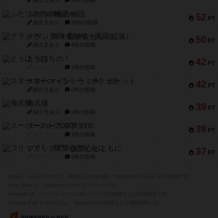
紹介文あり
1件の投稿
ふたつの街の物語
52
PT
紹介文あり
18件の投稿
クランク! ：冒険者たち（拡張）
50
PT
紹介文あり
4件の投稿
とうほうの！
42
PT
紹介文なし
1件の投稿
スターマイン・ラミー ポケット
42
PT
紹介文あり
2件の投稿
海兵隊
39
PT
紹介文あり
1件の投稿
スーパーストア3000
39
PT
紹介文なし
1件の投稿
フリップ７：復讐心とともに
37
PT
紹介文なし
2件の投稿
※Apple、Apple のロゴ は、米国および他の国々で登録されたApple Inc.の商標です。
※App Store は、Apple Inc.のサービスマークです。
※Android は、グーグル インコーポレイテッドの商標または登録商標です。
※Google Play とそのロゴは、Google Inc.の商標または登録商標です。