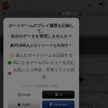
ログイン
閉じる
ボドゲーマTOP
ボードゲームの検索
ラブレター
ラブレター -恋文-の通
ボードゲームのプレイ履歴を記録し
て、
自分のデータを管理しませんか？
ラブレター ー恋文ー
約75,000人
がボドゲーマを利用中！
Love Letter Koibumi
遊んだボードゲームを記録する
気になるゲームのレビューを読む
お気に入り作品・所有リストの共
有
3
4
9
33
トップ
画像
動画
レビュー
カフェ
ログイン / 会員登録（10秒）
Google
X
国内外で数々の賞を受賞し、世界からの評価も高い
Apple
Facebook