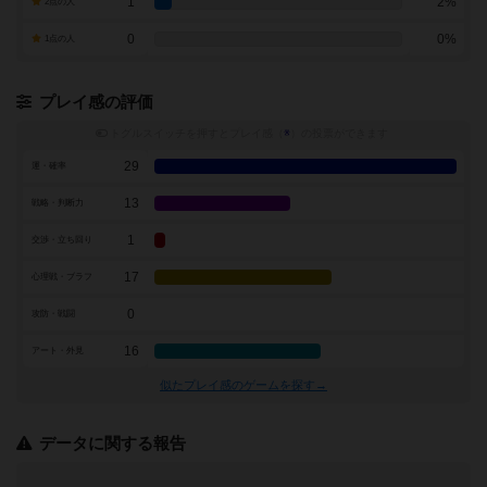
1
2%
2点の人
0
0%
1点の人
プレイ感の評価
トグルスイッチを押すとプレイ感（
※
）の投票ができます
29
運・確率
13
戦略・判断力
1
交渉・立ち回り
17
心理戦・ブラフ
0
攻防・戦闘
16
アート・外見
似たプレイ感のゲームを探す→
データに関する報告