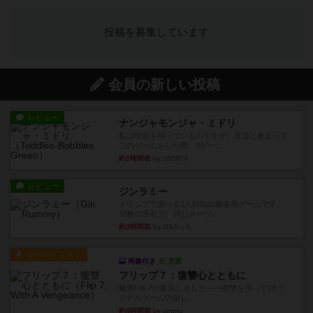
投稿を募集しています
会員の新しい投稿
レビュー
ナンジャモンジャ・ミドリ
私は吃音を持っているのですが、友達と集まって
このゲームをした際、3ゲー...
約2時間前
by 155973
レビュー
ジンラミー
トランプで遊べる2人対戦の麻雀風ゲームです。
10枚の手札で、同じスーツ...
約3時間前
by OSAっち
ルール/インスト
画像付き
充実
フリップ７：復讐心とともに
概要Flip 7が復活しました――復讐を伴って!オリ
ジナルゲームの楽し...
約4時間前
by jurong