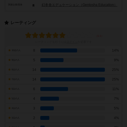
幻冬舎エデュケーション（Gentosha Education）
関連企業/団体
レーティング
レーティングを行うには
ログイン
が必要です
8
14%
10点の人
5
9%
9点の人
14
25%
8点の人
14
25%
7点の人
6
11%
6点の人
4
7%
5点の人
3
5%
4点の人
2
4%
3点の人