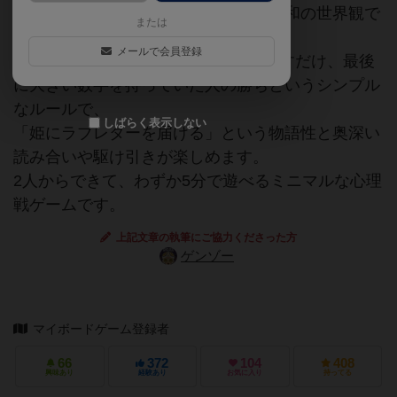
名作カードゲーム『ラブレター』が、和の世界観で
または
登場です。
メールで会員登録
手札は1枚、手番では1枚引いて1枚出すだけ、最後
に大きい数字を持っていた人の勝ちというシンプル
なルールで、
しばらく表示しない
「姫にラブレターを届ける」という物語性と奥深い
読み合いや駆け引きが楽しめます。
2人からできて、わずか5分で遊べるミニマルな心理
戦ゲームです。
上記文章の執筆にご協力くださった方
ゲンゾー
マイボードゲーム登録者
66
372
104
408
興味あり
経験あり
お気に入り
持ってる