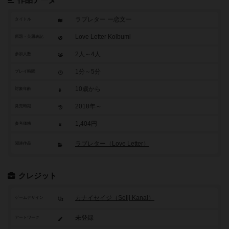
作品データ
ラブレター ー恋文ー
タイトル
Love Letter Koibumi
原題・英題表記
2人～4人
参加人数
1分～5分
プレイ時間
10歳から
対象年齢
2018年～
発売時期
1,404円
参考価格
ラブレター（Love Letter）
関連作品
クレジット
カナイセイジ（Seiji Kanai）
ゲームデザイン
未登録
アートワーク