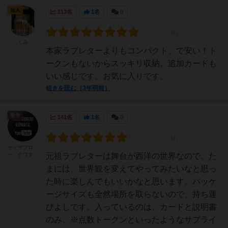
仙人
113名
1名
0
くみ
本家ラブレターよりもコンパクト。で安い！ト
ークンもないからスッキリ収納。追加カードも
いい感じです。お気に入りです。
続きを読む（3年弱前）
皇帝
141名
1名
0
ケイザブロ
ー・クワタ
元祖ラブレターは舞台が西洋の世界なので、た
まには、世界観を変えてやってみたいなと思っ
た時に楽しんでもいいかなと思います。パッケ
ージサイズも全然場所を取らないので、持ち運
びよしです。入っているのは、カードと説明書
のみ。※点数トークンといったようなサプライ