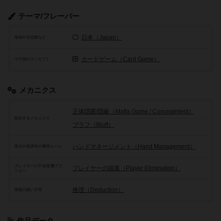
テーマ/フレーバー
日本（Japan）
地域や文化圏など
カードゲーム（Card Game）
その他のコンセプト
メカニクス
正体隠匿/隠蔽（Mafia Game / Concealment）
頻出するメカニクス
ブラフ（Bluff）
ハンドマネージメント（Hand Management）
得点や資源等の獲得ルール
プレイヤーの干渉/影響アク
プレイヤーの脱落（Player Elimination）
ション
推理（Deduction）
情報の扱い方等