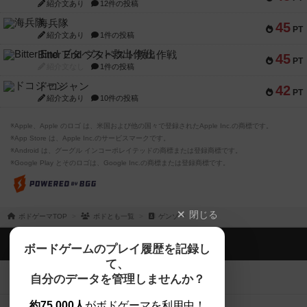
紹介文あり
12件の投稿
海兵隊
45
PT
紹介文あり
1件の投稿
Bitter End ブタペスト救出作戦
45
PT
紹介文なし
1件の投稿
ドコジャン
42
PT
紹介文あり
10件の投稿
※Apple、Apple のロゴ は、米国および他の国々で登録されたApple Inc.の商標です。
※App Store は、Apple Inc.のサービスマークです。
※Android は、グーグル インコーポレイテッドの商標または登録商標です。
※Google Play とそのロゴは、Google Inc.の商標または登録商標です。
閉じる
ボドゲーマTOP
ボドとも一覧
ゲンゾー
ボドゲーマTOP
ボードゲームのプレイ履歴を記録し
て、
ボードゲームを検索する
自分のデータを管理しませんか？
約75,000人
がボドゲーマを利用中！