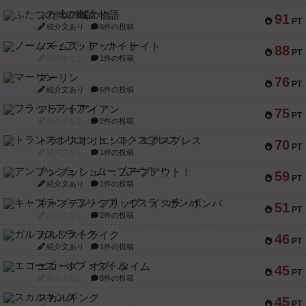
ふたつの城の物語
91
PT
紹介文あり
6件の投稿
ノームズ・アット・ナイト
88
PT
紹介文なし
1件の投稿
マーリン
76
PT
紹介文あり
6件の投稿
フラットアイアン
75
PT
紹介文なし
2件の投稿
トランスオリエント・エクスプレス
70
PT
紹介文なし
1件の投稿
アンブッシュ！：ムーブアウト！
59
PT
紹介文あり
1件の投稿
キャプテン・フリップ：イスラ・ボンバ
51
PT
紹介文なし
2件の投稿
ガルフストライク
46
PT
紹介文あり
1件の投稿
エコーズ・オブ・タイム
45
PT
紹介文なし
8件の投稿
スカルキング
45
PT