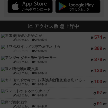
アクセス数 急上昇中
無限まちがいさがし
574
PT
紹介文あり
2件の投稿
リワイルド：サウスアメリカ
389
PT
紹介文なし
2件の投稿
アンダー・ザ・テーブラー
378
PT
紹介文あり
1件の投稿
宵と暁の呪文書
133
PT
紹介文あり
8件の投稿
セミファイナル ～お前はまだ生きている～
103
PT
紹介文あり
1件の投稿
ワン・トゥ・ファイブ
97
PT
紹介文あり
1件の投稿
南北戦争
91
PT
紹介文あり
1件の投稿