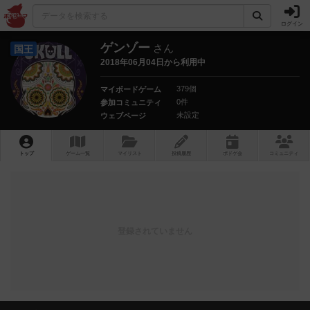
ログイン
ゲンゾー
さん
国王
2018年06月04日から利用中
379個
マイボードゲーム
0件
参加コミュニティ
未設定
ウェブページ
トップ
ゲーム一覧
マイリスト
投稿履歴
ボ
ドゲ
会
コミュニティ
登録されていません