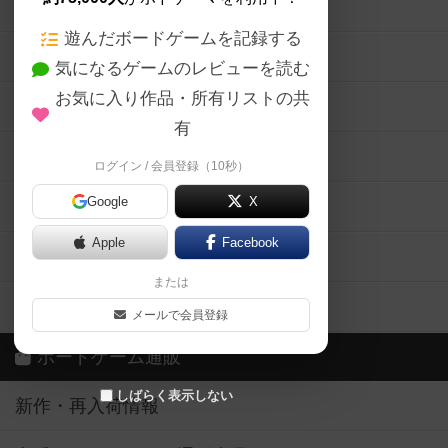
ボードゲームの新着レビュー
遊んだボードゲームを記録する
ボードゲーム会情報
気になるゲームのレビューを読む
お気に入り作品・所有リストの共
メカニクス特集
有
掲示板・トピックス
ログイン / 会員登録（10秒）
Google
X
ボドとも・会員一覧
Apple
Facebook
ボードゲーム業界コラム
または
ボドゲーマご利用案内
メールで会員登録
ボードゲーム通販
しばらく表示しない
新作・再入荷情報