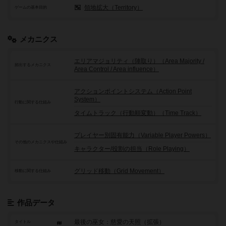
領地拡大（Territory）
ゲームの基本目的
メカニクス
エリアマジョリティ（陣取り）（Area Majority /
頻出するメカニクス
Area Control / Area influence）
アクションポイントシステム（Action Point
System）
行動に関する仕組み
タイムトラック（行動順変動）（Time Track）
プレイヤー別固有能力（Variable Player Powers）
その他のメカニクスや仕組み
キャラクター/役割の担当（Role Playing）
グリッド移動（Grid Movement）
移動に関する仕組み
作品データ
最後の巫女：慈愛の天照（拡張）
タイトル