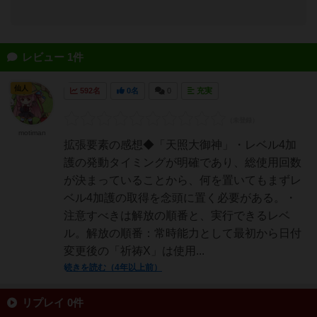
レビュー 1件
仙人
592名
0名
0
充実
motiman
拡張要素の感想◆「天照大御神」・レベル4加
護の発動タイミングが明確であり、総使用回数
が決まっていることから、何を置いてもまずレ
ベル4加護の取得を念頭に置く必要がある。・
注意すべきは解放の順番と、実行できるレベ
ル。解放の順番：常時能力として最初から日付
変更後の「祈祷X」は使用...
続きを読む（4年以上前）
リプレイ 0件