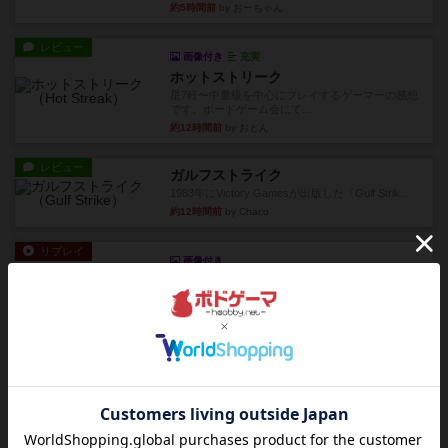
約5時間前
by おーちゃん
レビュー
画像付き
充実
ホットストリーク
星7軽〜中量級を中心にプレイするゲーマーの感想
です。ボードゲーム会にて...
約12時間前
by おとん
レビュー
ガルフストライク
1983年にVictory Gamesが出版した『Gulf Strik...
約12時間前
by Chaco
リプレイ
画像付き
ディジットコード
やっぱり論理ゲームは面白い。息子とリプレイし
ました。息子の勝ち。これリ...
約13時間前
by くみ
リプレイ
充実
アルゴ
アルゴがとても好きで、たぶんプレイ回数が最も
多いゲームです。なんといっ...