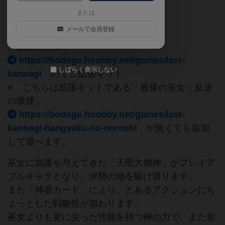
または
ゲムマ2021秋
ミニ拡張
美少女
メールで会員登録
「最後の巫女」
https://bodoge.hoobby.net/games/last-
しばらく表示しない
kannagi
のミニ拡張キット。
※ こちらは拡張キットである「最後の巫女：反逆
の狼煙」
https://bodoge.hoobby.net/games/last-
kannagi-hangyaku-no-noroshi
が無くても追加
して遊べます。
巫女に加護を与えてきた「天照大御神」がプレイア
ブルキャラとなり、伊勢の地を駆け巡ります。
また「神器カード」により、とあるアクションにち
ょっとした戦略性が加わります。
巫女よりも更に尖った性能を持つ神の力で、また新