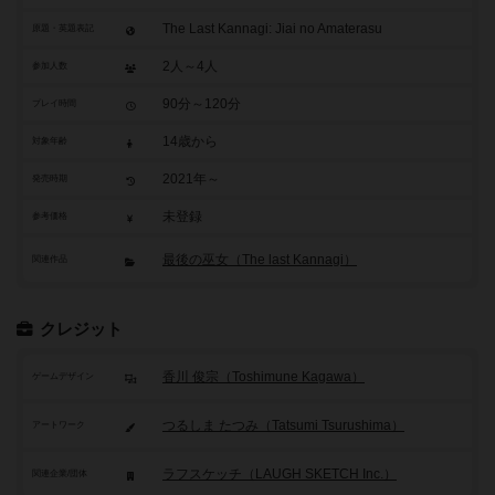
The Last Kannagi: Jiai no Amaterasu
原題・英題表記
2人～4人
参加人数
90分～120分
プレイ時間
14歳から
対象年齢
2021年～
発売時期
未登録
参考価格
最後の巫女（The last Kannagi）
関連作品
クレジット
香川 俊宗（Toshimune Kagawa）
ゲームデザイン
つるしま たつみ（Tatsumi Tsurushima）
アートワーク
ラフスケッチ（LAUGH SKETCH Inc.）
関連企業/団体