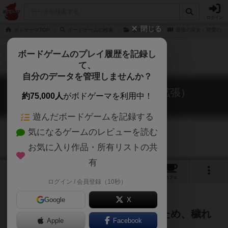
ログイン
閉じる
ボドゲーマTOP
ボードゲームの検索
最後の巫女
最後の巫女：慈愛の天
ボードゲームのプレイ履歴を記録し
て、
自分のデータを管理しませんか？
最後の巫女：慈愛の天照（拡張）
約75,000人
がボドゲーマを利用中！
The Last Kannagi: Jiai no Amaterasu
遊んだボードゲームを記録する
気になるゲームのレビューを読む
お気に入り作品・所有リストの共
有
1
1
1
トップ
画像
動画
レビュー
カフェ
ログイン / 会員登録（10秒）
Google
X
天照大御神、神の存在意義を守るため、穢れ
Apple
Facebook
多き伊勢の地に降り立つ。