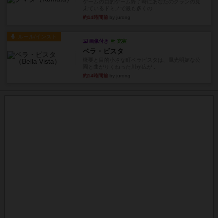
ゲームの目的ゲーム終了時にあなたのクランの見
えているドミノで最も多くの...
約14時間前
by jurong
ルール/インスト
画像付き
充実
ベラ・ビスタ
概要と目的小さな町ベラビスタは、風光明媚な公
園と曲がりくねった川が広が...
約14時間前
by jurong