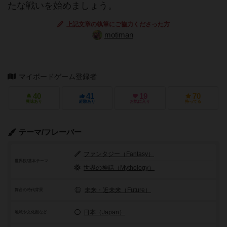
たな戦いを始めましょう。
上記文章の執筆にご協力くださった方
motiman
マイボードゲーム登録者
40
41
19
70
興味あり
経験あり
お気に入り
持ってる
テーマ/フレーバー
ファンタジー（Fantasy）
世界観/基本テーマ
世界の神話（Mythology）
未来・近未来（Future）
舞台の時代背景
日本（Japan）
地域や文化圏など