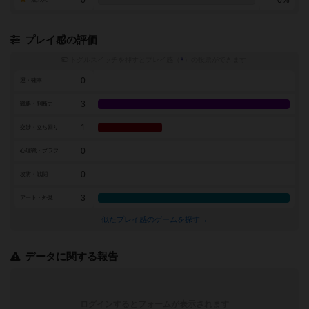
0
0%
プレイ感の評価
トグルスイッチを押すとプレイ感（
※
）の投票ができます
0
運・確率
3
戦略・判断力
1
交渉・立ち回り
0
心理戦・ブラフ
0
攻防・戦闘
3
アート・外見
似たプレイ感のゲームを探す→
データに関する報告
ログインするとフォームが表示されます