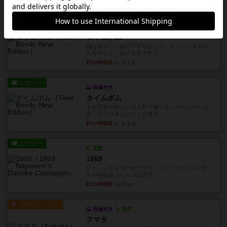
約13時間前
by おとん
リプレイ
画像付き
タイムボム
僕はホントに嘘が下手なようで、すぐバレますみ
んなホント、嘘が上手ですよ...
約13時間前
by あまる
レビュー
画像付き
タイムボム
まず簡単で軽い！大人数で遊べる！それなのに小
箱！何より楽しい！！正体隠...
約13時間前
by あまる
レビュー
充実
1809
ケビン・ザッカーがデザインした１ヘクス=２マイ
ルの戦役級シリーズは以下...
約13時間前
by Chaco
ルール/インスト
画像付き
充実
クマタ