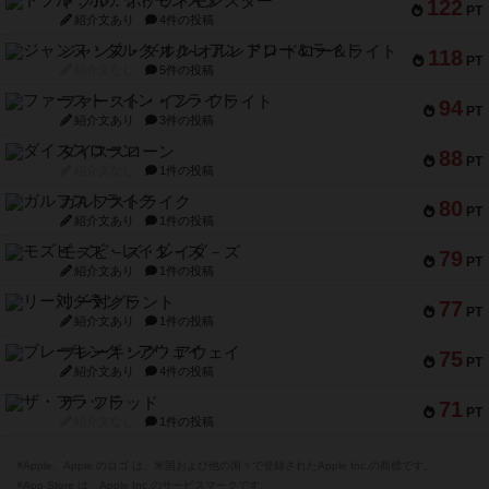
ドブル：ポケットモンスター
122
PT
紹介文あり
4件の投稿
ジャンヌ・ダルク-オルレアン ドロー＆ライト
118
PT
紹介文なし
5件の投稿
ファースト・イン・フライト
94
PT
紹介文あり
3件の投稿
ダイススローン
88
PT
紹介文なし
1件の投稿
ガルフストライク
80
PT
紹介文あり
1件の投稿
モズビ－ズ・レイダ－ズ
79
PT
紹介文あり
1件の投稿
リー対グラント
77
PT
紹介文あり
1件の投稿
ブレーキング・アウェイ
75
PT
紹介文あり
4件の投稿
ザ・フラッド
71
PT
紹介文なし
1件の投稿
※Apple、Apple のロゴ は、米国および他の国々で登録されたApple Inc.の商標です。
※App Store は、Apple Inc.のサービスマークです。