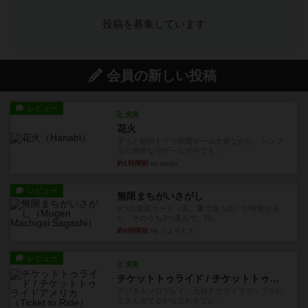
投稿を募集しています
会員の新しい投稿
レビュー
充実
花火
ずっと前のドイツ年間ゲーム大賞ながら、シンプ
ルで簡単な小ゲームで今でも...
約1時間前
by tamio
レビュー
無限まちがいさがし
6つの場面カード（表、裏で違う絵）が何枚かあ
り、そのうち3つ選んで、同...
約4時間前
by ジェイとと
レビュー
充実
チケットトゥライド / チケットトゥライドアメリカ
デジタルソロプレイ。元祖チケライ？マップがた
くさん出てるからどれをプレ...