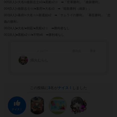
005[6人]○大名/○維新志士x3/●黒船x2☆ ➡「官軍勝利」「維新勝利」
004[5人]○維新志士☆/●幕府/●大名x3 ➡「暗殺勝利（維新）」
003[4人]○幕府/○大名☆/○新選組x2 ➡「サムライの勝利」「幕臣勝利」「忠
義の勝利」
002[4人]●大名/●朝廷/●黒船x2☆ ➡勝利者なし
001[8人]●黒船x2☆/●不明x6 ➡勝利者なし
メンバー
勝利点
勝者
熾火むらし
この投稿に
3
名が
ナイス！
しました
ナイス！