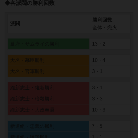
◆各派閥の勝利回数
勝利回数
派閥
全体・熾火
幕府・サムライの勝利
13・2
大名・幕臣勝利
10・4
大名・官軍勝利
3・1
維新志士・維新勝利
3・1
維新志士・暗殺勝利
3・3
維新志士・大政奉還
10・3
新選組・忠義の勝利
7・5
新選組・暗殺勝利
1・1