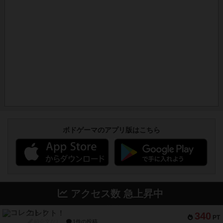
ボドゲーマのアプリ版はこちら
アクセス数 急上昇中
コレクト！
340
PT
紹介文なし
1件の投稿