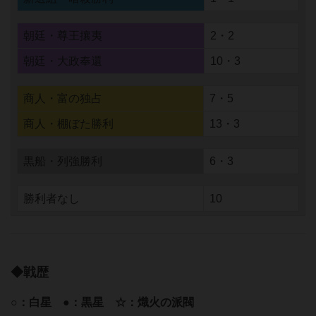
朝廷・尊王攘夷
2・2
朝廷・大政奉還
10・3
商人・富の独占
7・5
商人・棚ぼた勝利
13・3
黒船・列強勝利
6・3
勝利者なし
10
◆戦歴
○：白星 ●：黒星 ☆：熾火の派閥