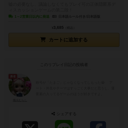
嘘の必要なし、議論しなくてもプレイ可の正体隠匿系デ
ィスカッションゲームの第二段！
1～2営業日以内に発送
日本語ルール付き/日本語版
3,685
¥
（税込）
カートに追加する
このリプレイ日記の投稿者
勇者
称号が「たまご」じゃなくなってしもった😭 ア
ート・外見やテーマはすっごく大事だと思うし、運
要素の入ってるゲームのほうが好きですよ。
熾火むらし
シェアする