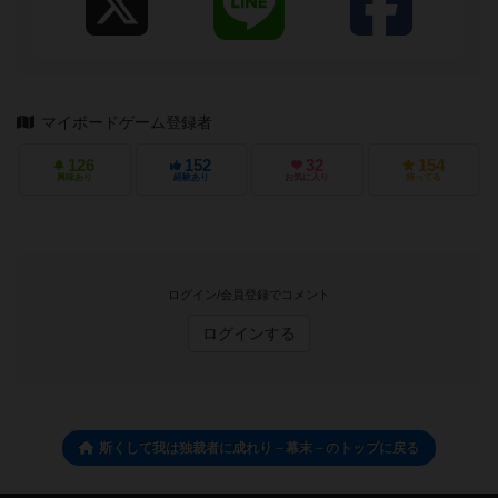
マイボードゲーム登録者
126
152
32
154
興味あり
経験あり
お気に入り
持ってる
ログイン/会員登録でコメント
ログインする
斯くして我は独裁者に成れり－幕末－のトップに戻る