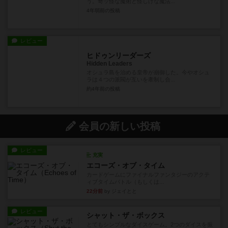
う。奇ッ怪な魔術と怪しげな魔法...
4年弱前
の投稿
レビュー
ヒドゥンリーダーズ
Hidden Leaders
オシュラ島を治める皇帝が崩御した。今やオシュ
ラは４つの派閥が互いを牽制し合...
約4年前
の投稿
会員の新しい投稿
レビュー
充実
エコーズ・オブ・タイム
カードゲームにファイナルファンタジーのアクテ
ィブタイムバトル（もしくは...
22分前
by ジェイとと
レビュー
シャット・ザ・ボックス
とてもシンプルなダイスゲーム。2つのダイスを振