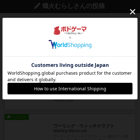
熾火むらしさんの投稿
戦略やコツ
斯くして我は独裁者に成れり－幕末－
In this way I become a DICTATOR:
BAKUMATSU
「１．ゲームのコツ」と「２．各派閥の勝ち方」
の2部構成です。※「２．各派閥...
約3年前
の投稿
レビュー
斯くして我は独裁者に成れり－幕末－
In this way I become a DICTATOR:
BAKUMATSU
四杯の砲火で始まった混迷の幕末。七色の野望が
綾なす動乱、その波涛を裂く者は...
4年弱前
の投稿
レビュー
ワーリング・ウィッチクラフト
Whirling Witchcraft
ワーリングウィッチクラフト。――魔女たちは集