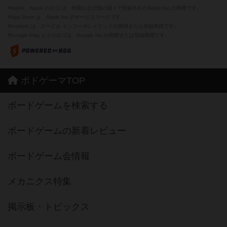
※Apple、Apple のロゴ は、米国および他の国々で登録されたApple Inc.の商標です。
※App Store は、Apple Inc.のサービスマークです。
※Android は、グーグル インコーポレイテッドの商標または登録商標です。
※Google Play とそのロゴは、Google Inc.の商標または登録商標です。
ボドゲーマTOP
ボードゲームを検索する
ボードゲームの新着レビュー
ボードゲーム会情報
メカニクス特集
掲示板・トピックス