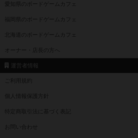
愛知県のボードゲームカフェ
福岡県のボードゲームカフェ
北海道のボードゲームカフェ
オーナー・店長の方へ
運営者情報
ご利用規約
個人情報保護方針
特定商取引法に基づく表記
お問い合わせ