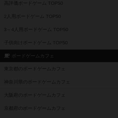
高評価ボードゲーム TOP50
2人用ボードゲーム TOP50
3～4人用ボードゲーム TOP50
子供向けボードゲーム TOP50
ボードゲームカフェ
東京都のボードゲームカフェ
神奈川県のボードゲームカフェ
大阪府のボードゲームカフェ
京都府のボードゲームカフェ