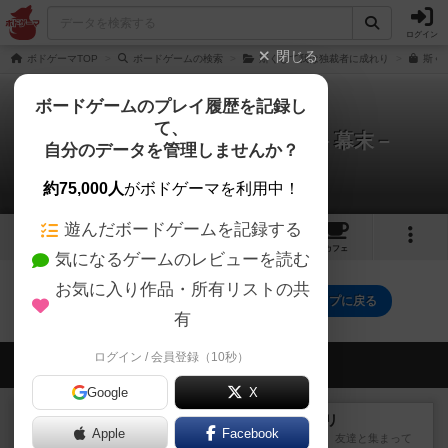
ログイン
閉じる
ボドゲーマTOP
ボードゲームの検索
斯くして我は独裁者に成れり
斯く
ボードゲームのプレイ履歴を記録し
て、
斯くして我は独裁者に成れり－幕末－
自分のデータを管理しませんか？
0件のルール/インスト
約75,000人
がボドゲーマを利用中！
遊んだボードゲームを記録する
3
8
15
トップ
画像
動画
レビュー
カフェ
気になるゲームのレビューを読む
お気に入り作品・所有リストの共
斯くして我は独裁者に成れり－幕末－のトップに戻る
有
ログイン / 会員登録（10秒）
会員の新しい投稿
Google
X
レビュー
ナンジャモンジャ・ミドリ
Apple
Facebook
私は吃音を持っているのですが、友達と集まって