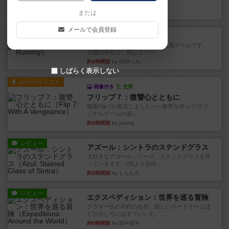
このゲームをした際、3ゲー...
約3時間前
by 155973
または
メールで会員登録
レビュー
ジンラミー
トランプで遊べる2人対戦の麻雀風ゲームです。
10枚の手札で、同じスーツ...
約4時間前
by OSAっち
しばらく表示しない
ルール/インスト
画像付き
充実
フリップ７：復讐心とともに
概要Flip 7が復活しました――復讐を伴って!オリ
ジナルゲームの楽し...
約5時間前
by jurong
レビュー
アズール：シントラのステンドグラス
大好きなアズールシリーズ。ステンドグラスを作
っていきます✨1部より自由...
約5時間前
by しんたろ
レビュー
エクスペディション：世界を巡る冒険
クラマー氏の不朽の名作。新しいボードゲームほ
どおもしろいはず？いいえ。...
約6時間前
by 田中昌平