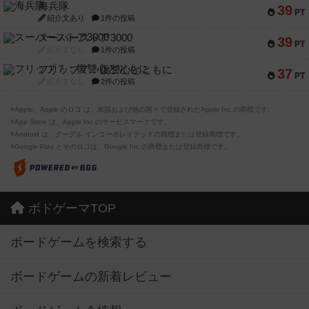
海兵隊
39
PT
紹介文あり
1件の投稿
スーパーストア3000
39
PT
紹介文なし
1件の投稿
フリップ７：復讐心とともに
37
PT
紹介文なし
2件の投稿
※Apple、Apple のロゴ は、米国および他の国々で登録されたApple Inc.の商標です。
※App Store は、Apple Inc.のサービスマークです。
※Android は、グーグル インコーポレイテッドの商標または登録商標です。
※Google Play とそのロゴは、Google Inc.の商標または登録商標です。
ボドゲーマTOP
ボードゲームを検索する
ボードゲームの新着レビュー