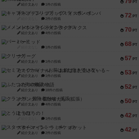
79
PT
紹介文あり
1件の投稿
キャプテン・フリップ：イスラ・ボンバ
72
PT
紹介文なし
2件の投稿
メメントオンラインタクティクス
70
PT
紹介文あり
4件の投稿
パーミッド
68
PT
紹介文なし
1件の投稿
クリーグ
57
PT
紹介文あり
1件の投稿
セミファイナル ～お前はまだ生きている～
53
PT
紹介文あり
1件の投稿
ふたつの街の物語
52
PT
紹介文あり
18件の投稿
クランク! ：冒険者たち（拡張）
50
PT
紹介文あり
4件の投稿
とうほうの！
42
PT
紹介文なし
1件の投稿
スターマイン・ラミー ポケット
42
PT
紹介文あり
2件の投稿