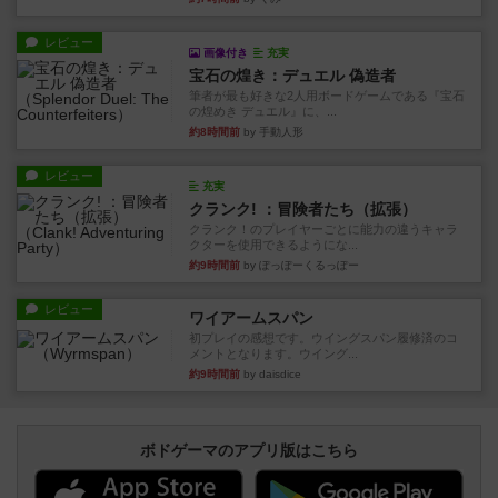
レビュー
画像付き
充実
宝石の煌き：デュエル 偽造者
筆者が最も好きな2人用ボードゲームである『宝石
の煌めき デュエル』に、...
約8時間前
by 手動人形
レビュー
充実
クランク! ：冒険者たち（拡張）
クランク！のプレイヤーごとに能力の違うキャラ
クターを使用できるようにな...
約9時間前
by ぽっぽーくるっぽー
レビュー
ワイアームスパン
初プレイの感想です。ウイングスパン履修済のコ
メントとなります。ウイング...
約9時間前
by daisdice
ボドゲーマのアプリ版はこちら