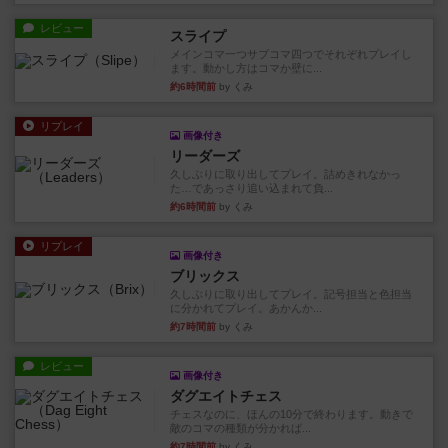
レビュー
スライプ
メインコマ一つサブコマ四つでそれぞれプレイし
ます。動かし方はコマか壁に...
約6時間前
by くみ
リプレイ
画像付き
リーダーズ
久しぶりに取り出してプレイ。詰めきれなかっ
た…であっさり追い込まれて負...
約6時間前
by くみ
リプレイ
画像付き
ブリックス
久しぶりに取り出してプレイ。記号担当と色担当
に分かれてプレイ。あかんか...
約7時間前
by くみ
レビュー
画像付き
ダグエイトチェス
チェスなのに、ほんの10分で終わります。動きで
敵のコマの種類が分かれば...
約7時間前
by くみ