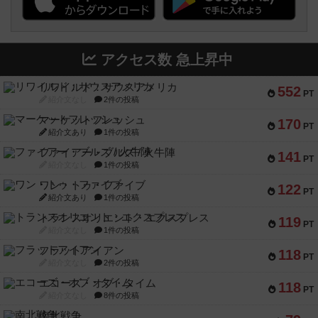
アクセス数 急上昇中
リワイルド：サウスアメリカ
552
PT
紹介文なし
2件の投稿
マーケットフレッシュ
170
PT
紹介文あり
1件の投稿
ファイアー・ブルズ / 火牛陣
141
PT
紹介文なし
1件の投稿
ワン・トゥ・ファイブ
122
PT
紹介文あり
1件の投稿
トランスオリエント・エクスプレス
119
PT
紹介文なし
1件の投稿
フラットアイアン
118
PT
紹介文なし
2件の投稿
エコーズ・オブ・タイム
118
PT
紹介文なし
8件の投稿
南北戦争