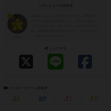
このレビューの投稿者
1997年ぐらいからボドゲやってます。１時間以上
神
のゲームは苦手なのが多いです。 流行りや面白い
って言われるより、新しいゲームの方が多分好きで
す。 COLON ARCの中の人ですが、１ゲーマーと
して書いてるつもりです。
atckt
シェアする
マイボードゲーム登録者
3
14
2
27
興味あり
経験あり
お気に入り
持ってる