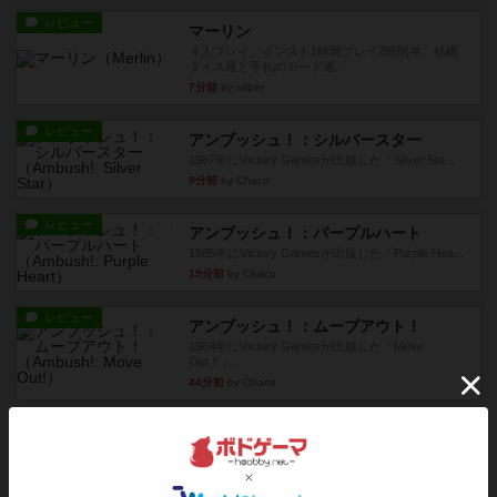
レビュー
マーリン
４人プレイ。インスト1時間プレイ2時間半。結構
ダイス運と手札のカード運...
7分前
by oliber
レビュー
アンブッシュ！：シルバースター
1987年にVictory Gamesが出版した『Silver Sta...
9分前
by Chaco
レビュー
アンブッシュ！：パープルハート
1985年にVictory Gamesが出版した『Purple Hea...
19分前
by Chaco
レビュー
アンブッシュ！：ムーブアウト！
1984年にVictory Gamesが出版した『Move
Out！』...
44分前
by Chaco
レビュー
スカルキング
とにかく楽しい！最高のゲームではと思います。
ルールは多少ゲーム慣れした...
約1時間前
by ジェイとと