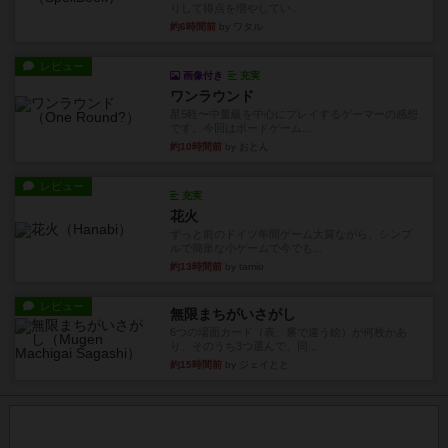
りして得点を増やしてい...
約6時間前
by ワタル
レビュー
画像付き
充実
ワンラウンド
星5軽〜中量級を中心にプレイするゲーマーの感想
です。今回はボードゲーム...
約10時間前
by おとん
レビュー
充実
花火
ずっと前のドイツ年間ゲーム大賞ながら、シンプ
ルで簡単な小ゲームで今でも...
約13時間前
by tamio
レビュー
無限まちがいさがし
6つの場面カード（表、裏で違う絵）が何枚かあ
り、そのうち3つ選んで、同...
約15時間前
by ジェイとと