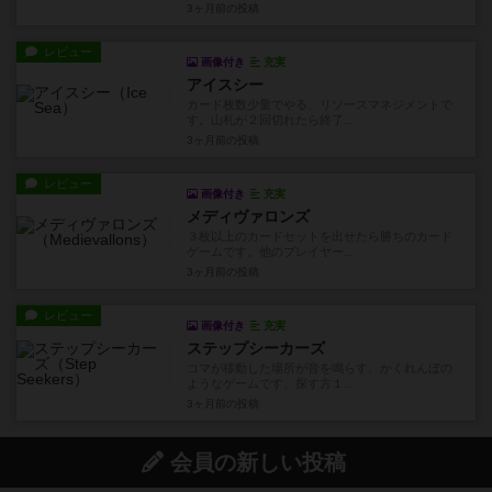
3ヶ月前
の投稿
レビュー
画像付き
充実
アイスシー
カード枚数少量でやる、リソースマネジメントで
す。山札が２回切れたら終了...
3ヶ月前
の投稿
レビュー
画像付き
充実
メディヴァロンズ
３枚以上のカードセットを出せたら勝ちのカード
ゲームです。他のプレイヤー...
3ヶ月前
の投稿
レビュー
画像付き
充実
ステップシーカーズ
コマが移動した場所が音を鳴らす、かくれんぼの
ようなゲームです。探す方１...
3ヶ月前
の投稿
会員の新しい投稿