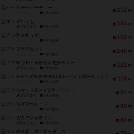
バー！パーティー
212
PT
紹介文なし
1件の投稿
ギョッと
154
PT
紹介文あり
1件の投稿
クルティボ
152
PT
紹介文なし
1件の投稿
ブラヴェスト
140
PT
紹介文なし
1件の投稿
ドブル：ポケットモンスター
122
PT
紹介文あり
4件の投稿
ジャンヌ・ダルク-オルレアン ドロー＆ライト
118
PT
紹介文なし
5件の投稿
ファースト・イン・フライト
94
PT
紹介文あり
3件の投稿
ダイススローン
88
PT
紹介文なし
1件の投稿
ガルフストライク
80
PT
紹介文あり
1件の投稿
モズビ－ズ・レイダ－ズ
79