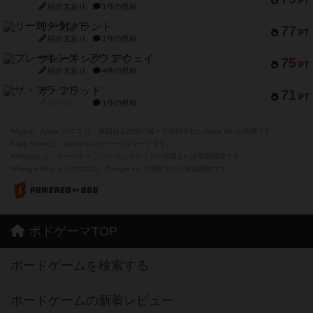
PT
紹介文あり
1件の投稿
リー対グラント
77
PT
紹介文あり
1件の投稿
ブレーキング・アウェイ
75
PT
紹介文あり
4件の投稿
ザ・フラッド
71
PT
紹介文なし
1件の投稿
※Apple、Apple のロゴ は、米国および他の国々で登録されたApple Inc.の商標です。
※App Store は、Apple Inc.のサービスマークです。
※Android は、グーグル インコーポレイテッドの商標または登録商標です。
※Google Play とそのロゴは、Google Inc.の商標または登録商標です。
ボドゲーマTOP
ボードゲームを検索する
ボードゲームの新着レビュー