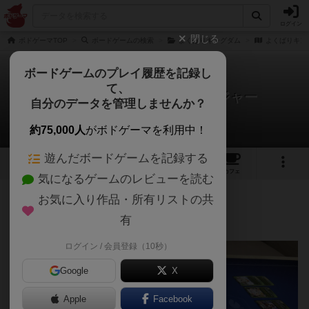
ログイン
閉じる
ボドゲーマTOP
ボードゲームの検索
よくばりキングダム
よくばりキン
ボードゲームのプレイ履歴を記録し
て、
よくばりキングダム：トレジャー
自分のデータを管理しませんか？
atcktさんのレビュー
約75,000人
がボドゲーマを利用中！
遊んだボードゲームを記録する
1
1
2
トップ
画像
動画
レビュー
カフェ
気になるゲームのレビューを読む
お気に入り作品・所有リストの共
92名
1名
0
1年以上前
有
ログイン / 会員登録（10秒）
Google
X
Apple
Facebook