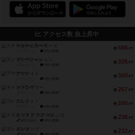
アクセス数 急上昇中
スチームローラーズ
686
PT
紹介文なし
2件の投稿
テンプテーション
326
PT
紹介文なし
2件の投稿
アマナイト
300
PT
紹介文なし
1件の投稿
ギャンブラー
257
PT
紹介文なし
2件の投稿
コレクト！
240
PT
紹介文なし
1件の投稿
トリオンフ ア マレンゴ
236
PT
紹介文あり
1件の投稿
エレメンツ
232
PT
紹介文あり
4件の投稿