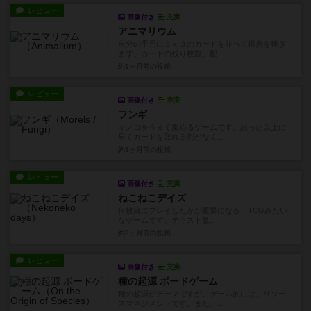
レビュー
画像付き
充実
アニマリウム
自分の手元に３ｘ３のカードを並べて得点を稼ぎ
ます。カードの残り枚数、配...
約1ヶ月前
の投稿
レビュー
画像付き
充実
フンギ
キノコをうまく集めるゲームです。思った以上に
早くカードを取れる列がなく...
約1ヶ月前
の投稿
レビュー
画像付き
充実
ねこねこデイズ
何枚目にプレイしたかが重要になる、TCGみたい
なゲームです。テキスト量...
約2ヶ月前
の投稿
レビュー
画像付き
充実
種の起源 ボードゲーム
種の起源がテーマですが、ゲーム的には、リソー
スマネジメントです。また、...