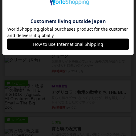
レビュー
充実
プレイボーイ
1986年にVictory Gamesが出版した『Playboy』
は、...
約1時間前
by Chaco
レビュー
充実
クリーグ
某動画サイトを眺めてたら、海外の方が紹介して
いた2人対戦型のダイスゲー...
約1時間前
by OSAっち
レビュー
画像付き
アグリコラ：牧場の動物たち THE BIG BOX
長らく積みゲーになってましたが、腰を据えてプ
レイできましたのでやってみ...
約4時間前
by くみ
レビュー
充実
宵と暁の呪文書
4/5点呪文を修得したり使い魔にトークンを捧げた