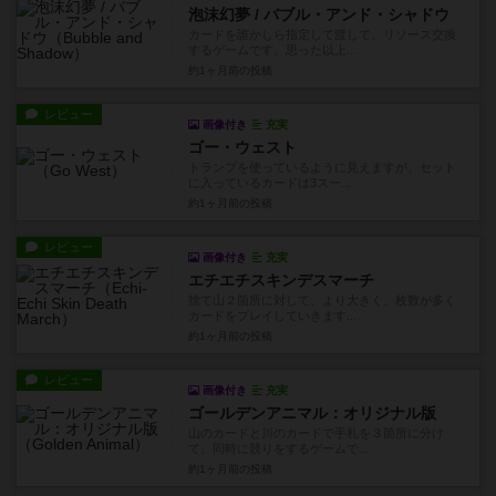
泡沫幻夢 / バブル・アンド・シャドウ
カードを誰かしら指定して渡して、リソース交換
するゲームです。思った以上...
約1ヶ月前
の投稿
レビュー
画像付き
充実
ゴー・ウェスト
トランプを使っているように見えますが、セット
に入っているカードは3スー...
約1ヶ月前
の投稿
レビュー
画像付き
充実
エチエチスキンデスマーチ
捨て山２箇所に対して、より大きく、枚数が多く
カードをプレイしていきます...
約1ヶ月前
の投稿
レビュー
画像付き
充実
ゴールデンアニマル：オリジナル版
山のカードと川のカードで手札を３箇所に分け
て、同時に競りをするゲームで...
約1ヶ月前
の投稿