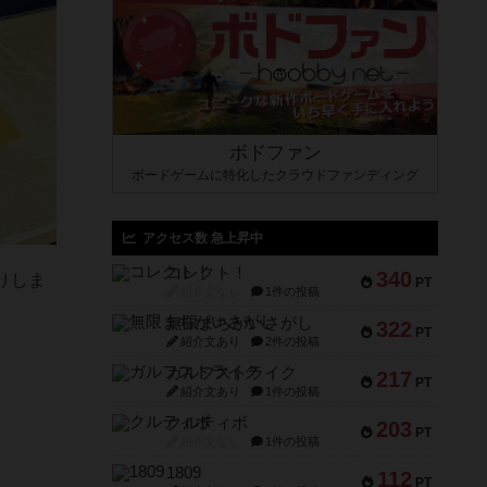
ボドファン
ボードゲームに特化したクラウドファンディング
アクセス数 急上昇中
コレクト！
340
りしま
PT
紹介文なし
1件の投稿
無限まちがいさがし
322
PT
紹介文あり
2件の投稿
ガルフストライク
217
PT
紹介文あり
1件の投稿
クルティボ
203
PT
紹介文なし
1件の投稿
1809
112
PT