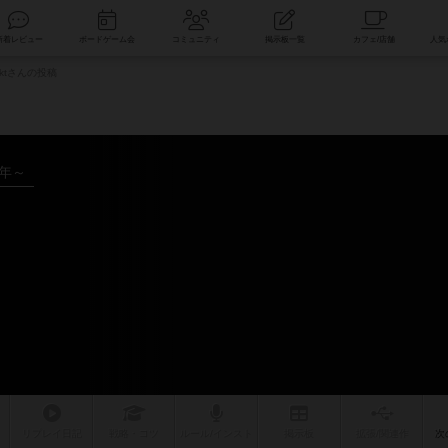
索
新着レビュー
ボードゲーム会
コミュニティ
掲示板一覧
cktさんの投稿
1年～
リプレイ
日記
戦略
・コツ
ルール
/インスト
掲示板
拡張/関連
作
次