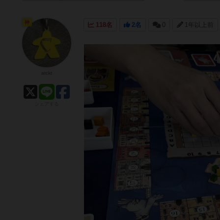
神
118名
2名
0
1年以上前
atckt
シェアする