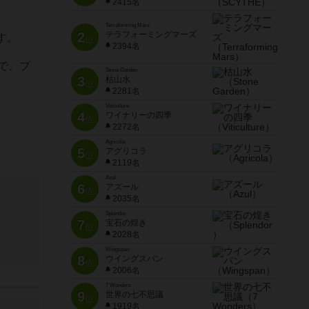
2415名
Terraforming Mars
2
テラフォーミングマーズ
す。
位
2394名
で、プ
Stone Garden
3
枯山水
位
2281名
Viticulture
4
ワイナリーの四季
位
2272名
Agricola
5
アグリコラ
位
2119名
Azul
6
アズール
位
2035名
Splendor
7
宝石の煌き
位
2028名
Wingspan
8
ウイングスパン
位
2006名
7 Wonders
9
世界の七不思議
位
1919名