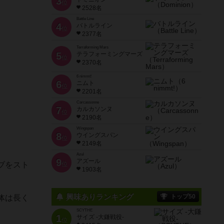
3
位
2528名
Battle Line
4
バトルライン
位
2377名
Terraforming Mars
5
テラフォーミングマーズ
位
2370名
6 nimmt!
6
ニムト
位
2201名
Carcassonne
7
カルカソンヌ
位
2190名
Wingspan
8
ウイングスパン
位
2149名
Azul
9
アズール
位
ブをスト
1903名
興味ありランキング
トップ50
体は長く
SCYTHE
1
サイズ -大鎌戦役-
位