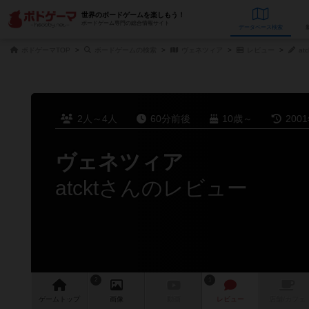
世界のボードゲームを楽しもう！
ボードゲーム専門の総合情報サイト
データベース
検
ボドゲーマTOP
ボードゲームの検索
ヴェネツィア
レビュー
at
2人～4人
60分前後
10歳～
200
ヴェネツィア
atcktさんのレビュー
2
1
ゲーム
トップ
画像
動画
レビュー
店舗/
カフェ