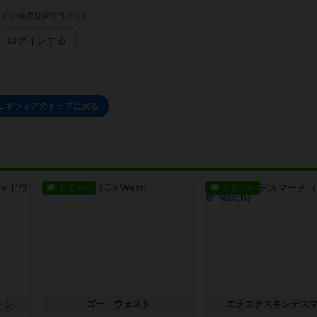
イン/会員登録でコメント
ログインする
ェネツィアのトップに戻る
レビュー
レビュー
泡沫幻夢 / バブル・アンド・シャドウ
ゴー・ウェスト
エチエチスキンデス