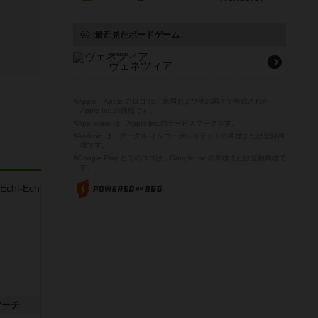
最近見たボードゲーム
Venezia
ヴェネツィア
※Apple、Apple のロゴ は、米国および他の国々で登録された
Apple Inc.の商標です。
※App Store は、Apple Inc.のサービスマークです。
※Android は、グーグル インコーポレイテッドの商標または登録商
標です。
※Google Play とそのロゴは、Google Inc.の商標または登録商標で
す。
マーチ