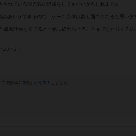
入されている観光客の追加をしてもいいかもしれません。
読みあいができるので、ゲーム自体は割と面白くなると思いま
した点数計画を立てると一気に終わらせることもできたりするの
と思います。
この投稿に
2
名が
ナイス！
しました