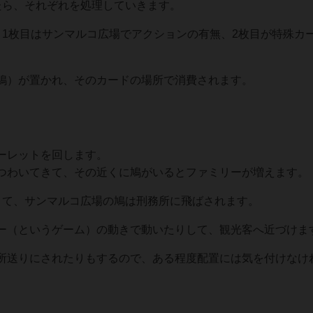
たら、それぞれを処理していきます。
、1枚目はサンマルコ広場でアクションの有無、2枚目が特殊カ
鳩）が置かれ、そのカードの場所で消費されます。
ーレットを回します。
つわいてきて、その近くに鳩がいるとファミリーが増えます。
きて、サンマルコ広場の鳩は刑務所に飛ばされます。
ー（というゲーム）の動きで動いたりして、観光客へ近づけま
所送りにされたりもするので、ある程度配置には気を付けなけ