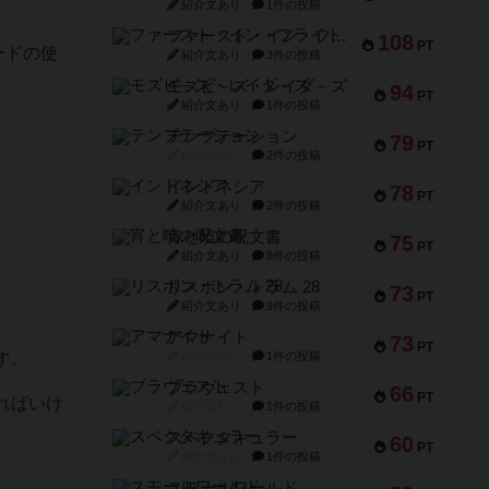
紹介文あり
1件の投稿
ファースト・イン・フライト
108
PT
ードの使
紹介文あり
3件の投稿
モズビ－ズ・レイダ－ズ
94
PT
紹介文あり
1件の投稿
テンプテーション
79
PT
紹介文なし
2件の投稿
インドネシア
78
PT
紹介文あり
2件の投稿
宵と暁の呪文書
75
PT
紹介文あり
8件の投稿
リスボン・トラム 28
73
PT
紹介文あり
9件の投稿
アマナイト
73
PT
紹介文なし
1件の投稿
す。
ブラヴェスト
66
PT
ればいけ
紹介文なし
1件の投稿
スペクタキュラー
60
PT
紹介文なし
1件の投稿
スモールワールド