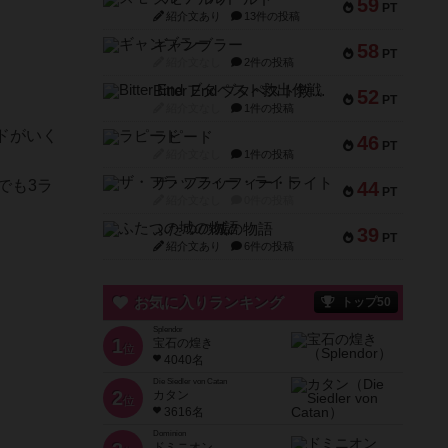
59
PT
紹介文あり
13件の投稿
ギャンブラー
58
PT
紹介文なし
2件の投稿
Bitter End ブタペスト救出作戦
52
PT
紹介文なし
1件の投稿
ドがいく
ラピード
46
PT
紹介文なし
1件の投稿
ザ・フラッフィー・ライト
でも3ラ
44
PT
紹介文なし
0件の投稿
ふたつの城の物語
39
PT
紹介文あり
6件の投稿
お気に入りランキング
トップ50
Splendor
1
宝石の煌き
位
4040名
Die Siedler von Catan
2
カタン
位
3616名
Dominion
ドミニオン