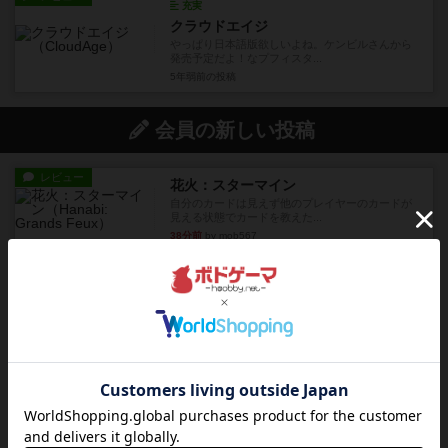
充実
クラウドエイジ
やっぱり日本語版欲しいよね。ケンビルさんから
発売予定だよ！なプフィスタ...
5年弱前
の投稿
会員の新しい投稿
レビュー
花火：スターマイン
自分のカードは見えず他のプレイヤーのカードが
見える状態でカードを教えた...
38分前
by mob567
レビュー
充実
アンダー・ザ・テーブラー
笑えるバカゲームを集めているライトゲーマーと
してのレビューです。正体隠...
約3時間前
by toyota
レビュー
充実
ワン・トゥ・ファイブ
とにかくお手軽にすき間時間をうめるゲームとし