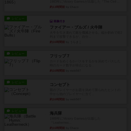
1983年にVictory Gamesが出版した『The Civil ...
約13時間前
by Chaco
レビュー
画像付き
ファイアー・ブルズ / 火牛陣
火牛を引き連れて敵を殲滅させる。縦か斜めで前2
列まで攻撃できるが、自分...
約16時間前
by うらまこ
レビュー
フリップ７
カードをめくるかパスをするかを決めてパスした
時のカード数字が得点になる...
約16時間前
by mob567
レビュー
コンセプト
親のプレイヤーがお題を決めて限られたヒントの
中から他のプレイヤーに当て...
約16時間前
by mob567
レビュー
海兵隊
1988年にVictory Gamesが出版した
『Leathernec...
約16時間前
by Chaco