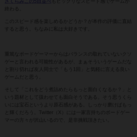
さくらみこの5目並べ
もビックリなスピード感でゲームが
終わる。
このスピード感を楽しめるかどうか？が本作の評価に直結
すると思う。ちなみに私は大好きです。
重篤なボードゲーマーからはバランスの取れていないクソ
ゲーと言われる可能性があるが、まぁそういうゲームだな
と割り切れば友人同士で「もう1回」と気軽に言える良い
ゲームだと思う。
そして「これをどう煮詰めたらもっと面白くなるか？」と
いう題材として扱わせても面白そうである。そう思うくら
いには宝石というより原石感がある。しっかり磨けばもっ
と輝くだろう。Twitter（X）には一家言持ちのボードゲー
マーの方々が沢山いるので、是非挑戦頂きたい。