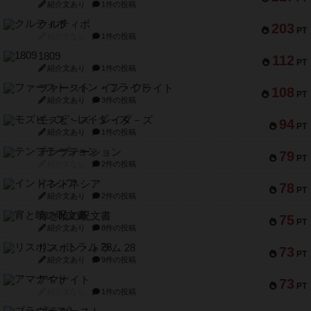
紹介文あり
1件の投稿
クルティボ
203
PT
紹介文なし
1件の投稿
1809
112
PT
紹介文あり
1件の投稿
ファースト・イン・フライト
108
PT
紹介文あり
3件の投稿
モズビ－ズ・レイダ－ズ
94
PT
紹介文あり
1件の投稿
テンプテーション
79
PT
紹介文なし
2件の投稿
インドネシア
78
PT
紹介文あり
2件の投稿
宵と暁の呪文書
75
PT
紹介文あり
8件の投稿
リスボン・トラム 28
73
PT
紹介文あり
9件の投稿
アマナイト
73
PT
紹介文なし
1件の投稿