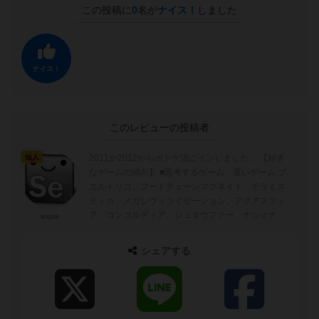
この投稿に
0
名が
ナイス！
しました
ナイス！
このレビューの投稿者
2011か2012からボドゲ沼にインしました。 【好き
仙人
なゲームの傾向】 ■思考するゲーム、重いゲーム プ
エルトリコ、フードチェーンマグネイト、テラミス
ティカ、メガシヴィライゼーション、アクアスフィ
ア、コンコルディア、シュタウファー、ナショナル
sopra
エコノミーなど スル...
シェアする