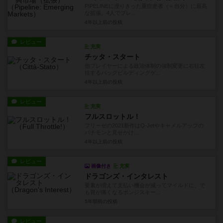
PIPELINEに浸りきった重症患者（＝自分）に最高
な拡張。4人でプレ...
4年以上前
の投稿
レビュー
充実
チッタ・スタート
他プレイヤーによる政治体制の強制変更に右往左
往するバッグビルディングゲ...
4年以上前
の投稿
レビュー
充実
フルスロットル！
フリーゼの2021新作はQ-Jetやキャメルアップの
パチモンと見せかけ...
4年以上前
の投稿
レビュー
画像付き
充実
ドラゴンズ・インタレスト
要素が増えて支払い機会が減ってマイルドに、で
も胃が痛くなるポンジスキー...
5年弱前
の投稿
レビュー