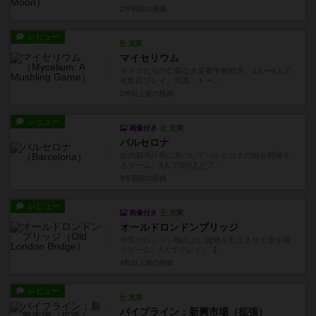
2年弱前
の投稿
レビュー
充実
マイセリウム
キノコたちの仁義なき栄養争奪戦争。3人〜4人で
複数回プレイ。写真：トー...
2年以上前
の投稿
レビュー
画像付き
充実
バルセロナ
近代都市計画に基づいてバルセロナの街を開発す
るゲーム。4人で2回ほどプ...
3年弱前
の投稿
レビュー
画像付き
充実
オールドロンドンブリッジ
中世のロンドン橋の上に建物を乱立させて金を稼
ぐゲーム。4人でプレイ。【...
4年以上前
の投稿
レビュー
充実
パイプライン：新興市場（拡張）