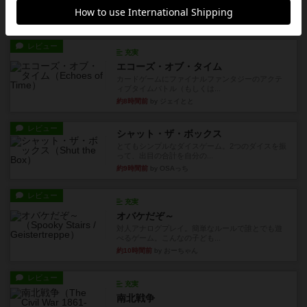
て重宝するゲームです。いわ...
約4時間前
by nabekoh
レビュー
充実
エコーズ・オブ・タイム
カードゲームにファイナルファンタジーのアクテ
ィブタイムバトル（もしくは...
約8時間前
by ジェイとと
レビュー
シャット・ザ・ボックス
とてもシンプルなダイスゲーム。2つのダイスを振
って、出目の合計を自分の...
約9時間前
by OSAっち
レビュー
充実
オバケだぞ～
対人アナログプレイ。簡単なルールで誰とでも遊
べるゲーム。こんなの子ども...
約10時間前
by おーちゃん
レビュー
充実
南北戦争