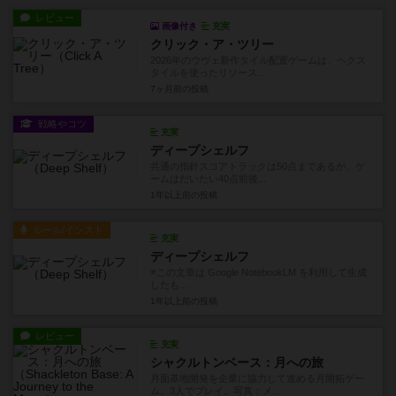
レビュー
画像付き
充実
クリック・ア・ツリー
2026年のウヴェ新作タイル配置ゲームは、ヘクス
タイルを使ったリソース...
7ヶ月前
の投稿
戦略やコツ
充実
ディープシェルフ
共通の指針スコアトラックは50点まであるが、ゲ
ームはだいたい40点前後...
1年以上前
の投稿
ルール/インスト
充実
ディープシェルフ
※この文章は Google NotebookLM を利用して生成
したも...
1年以上前
の投稿
レビュー
充実
シャクルトンベース：月への旅
月面基地開発を企業に協力して進める月開拓ゲー
ム。3人でプレイ。写真：メ...