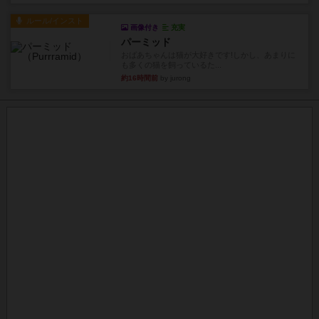
ルール/インスト
画像付き
充実
パーミッド
おばあちゃんは猫が大好きです!しかし、あまりに
も多くの猫を飼っているた...
約16時間前
by jurong