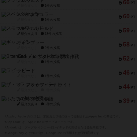
ブラヴェスト
66
PT
紹介文なし
1件の投稿
スペクタキュラー
60
PT
紹介文なし
1件の投稿
スモールワールド
59
PT
紹介文あり
13件の投稿
ギャンブラー
58
PT
紹介文なし
2件の投稿
Bitter End ブタペスト救出作戦
52
PT
紹介文なし
1件の投稿
ラピード
46
PT
紹介文なし
1件の投稿
ザ・フラッフィー・ライト
44
PT
紹介文なし
0件の投稿
ふたつの城の物語
39
PT
紹介文あり
6件の投稿
※Apple、Apple のロゴ は、米国および他の国々で登録されたApple Inc.の商標です。
※App Store は、Apple Inc.のサービスマークです。
※Android は、グーグル インコーポレイテッドの商標または登録商標です。
※Google Play とそのロゴは、Google Inc.の商標または登録商標です。