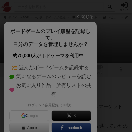
ログイン
閉じる
ボドゲーマTOP
ボードゲームの検索
幻想のジュエル
レビュー
s
ボードゲームのプレイ履歴を記録し
て、
幻想のジュエル
自分のデータを管理しませんか？
sopraさんのレビュー
約75,000人
がボドゲーマを利用中！
遊んだボードゲームを記録する
1
1
トップ
画像
動画
レビュー
カフェ
気になるゲームのレビューを読む
お気に入り作品・所有リストの共
450名
0名
0
2年以上前
有
ログイン / 会員登録（10秒）
宝石（ジュエル）というよりは原石なゲームマーケット
2023秋チャック横丁ゲーム。
Google
X
10回ほどプレイ。
エラッタ
が出ていますが見逃していたの
Apple
Facebook