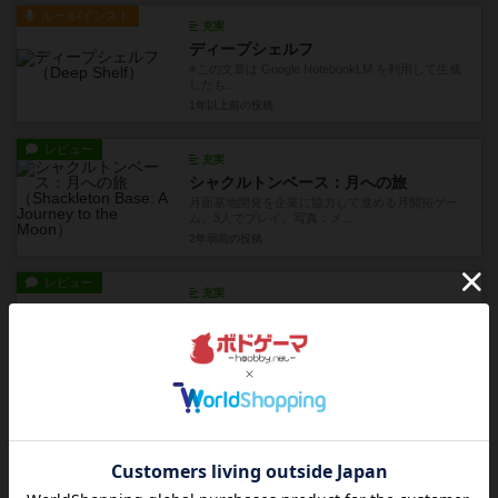
ルール/インスト
充実
ディープシェルフ
※この文章は Google NotebookLM を利用して生成
したも...
1年以上前
の投稿
レビュー
充実
シャクルトンベース：月への旅
月面基地開発を企業に協力して進める月開拓ゲー
ム。3人でプレイ。写真：メ...
2年弱前
の投稿
レビュー
充実
マイセリウム
キノコたちの仁義なき栄養争奪戦争。3人〜4人で
複数回プレイ。写真：トー...
2年以上前
の投稿
レビュー
充実
幻想のジュエル
宝石（ジュエル）というよりは原石なゲームマー
ケット2023秋チャック横...