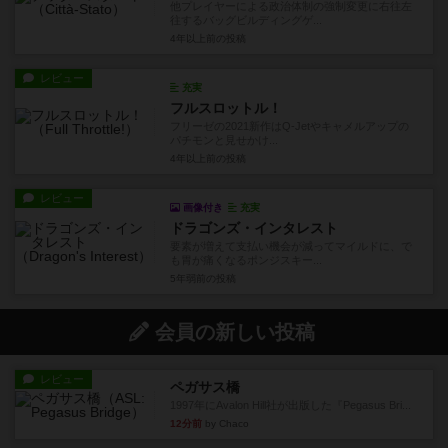
他プレイヤーによる政治体制の強制変更に右往左
往するバッグビルディングゲ...
4年以上前
の投稿
レビュー
充実
フルスロットル！
フリーゼの2021新作はQ-Jetやキャメルアップの
パチモンと見せかけ...
4年以上前
の投稿
レビュー
画像付き
充実
ドラゴンズ・インタレスト
要素が増えて支払い機会が減ってマイルドに、で
も胃が痛くなるポンジスキー...
5年弱前
の投稿
会員の新しい投稿
レビュー
ペガサス橋
1997年にAvalon Hill社が出版した『Pegasus Bri...
12分前
by Chaco