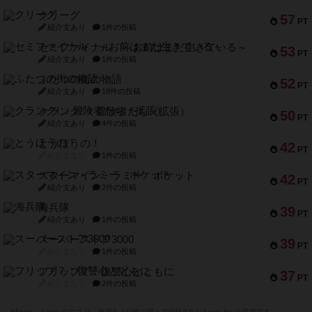
クリーグ
57
PT
紹介文あり
1件の投稿
セミファイナル ～お前はまだ生きている～
53
PT
紹介文あり
1件の投稿
ふたつの街の物語
52
PT
紹介文あり
18件の投稿
クランク! ：冒険者たち（拡張）
50
PT
紹介文あり
4件の投稿
とうほうの！
42
PT
紹介文なし
1件の投稿
スターマイン・ラミー ポケット
42
PT
紹介文あり
2件の投稿
海兵隊
39
PT
紹介文あり
1件の投稿
スーパーストア3000
39
PT
紹介文なし
1件の投稿
フリップ７：復讐心とともに
37
PT
紹介文なし
2件の投稿
※Apple、Apple のロゴ は、米国および他の国々で登録されたApple Inc.の商標です。