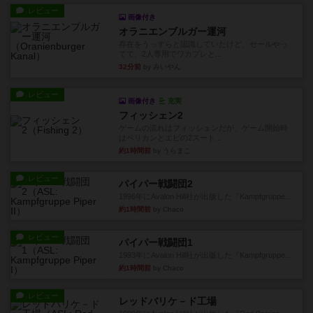
レビュー
画像付き
オラニエンブルガー運河
存在をうっすらと認識していたけど、セールやっ
てて、2人専用でワカプレと...
32分前
by みいやん
レビュー
画像付き
充実
フィッシェン2
ゲームの流れはフィッシェンだが、ゲーム開始時
はペリカンとエビの2スート...
約1時間前
by うらまこ
レビュー
パイパー戦闘団2
1996年にAvalon Hill社が出版した『Kampfgruppe...
約1時間前
by Chaco
レビュー
パイパー戦闘団1
1993年にAvalon Hill社が出版した『Kampfgruppe...
約1時間前
by Chaco
レビュー
レッドバリケ－ド工場