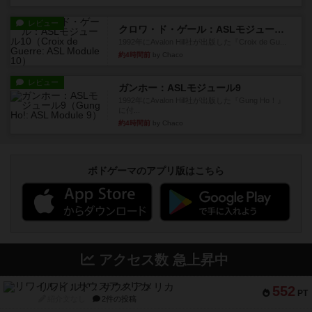
レビュー
クロワ・ド・ゲール：ASLモジュール10
1992年にAvalon Hill社が出版した『Croix de Gu...
約4時間前
by Chaco
レビュー
ガンホー：ASLモジュール9
1992年にAvalon Hill社が出版した『Gung Ho！』
に付...
約4時間前
by Chaco
ボドゲーマのアプリ版はこちら
アクセス数 急上昇中
リワイルド：サウスアメリカ
552
PT
紹介文なし
2件の投稿