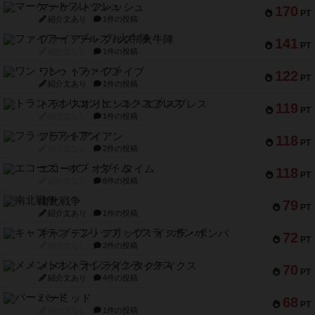
マーケットフレッシュ
170
PT
紹介文あり
1件の投稿
ファイアー・ブルズ / 火牛陣
141
PT
紹介文なし
1件の投稿
ワン・トゥ・ファイブ
122
PT
紹介文あり
1件の投稿
トランスオリエント・エクスプレス
119
PT
紹介文なし
1件の投稿
フラットアイアン
118
PT
紹介文なし
2件の投稿
エコーズ・オブ・タイム
118
PT
紹介文なし
8件の投稿
南北戦争
79
PT
紹介文あり
1件の投稿
キャプテン・フリップ：イスラ・ボンバ
72
PT
紹介文なし
2件の投稿
メメントオンラインタクティクス
70
PT
紹介文あり
4件の投稿
パーミッド
68
PT
紹介文なし
1件の投稿