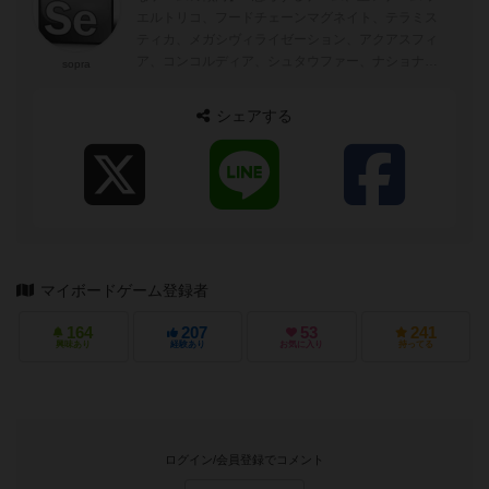
エルトリコ、フードチェーンマグネイト、テラミス
ティカ、メガシヴィライゼーション、アクアスフィ
ア、コンコルディア、シュタウファー、ナショナル
sopra
エコノミーなど スル...
シェアする
マイボードゲーム登録者
164
207
53
241
興味あり
経験あり
お気に入り
持ってる
ログイン/会員登録でコメント