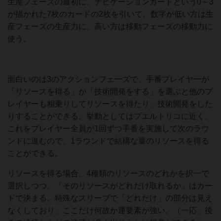
生産フェーズの最初に、ナビゲーションカードという0～3
が描かれた7枚のカードの2枚を引いて、数字が低い方は生
産フェーズの生産力に、高い方は移動フェーズの移動力に
使う。
面白いのは3のアクションフェーズで、手番プレイヤーが
「リソースを得る」か「技術開発をする」を選ぶと他のプ
レイヤーも相乗りしてリソースを得たり、技術開発をした
りすることができる。挙動としてはプエルトリコに近く、
これをプレイヤー全員が1回ずつ手番を実施して次のラウ
ンドに進むので、1ラウンドで結構な量のリソースを得る
ことができる。
リソースを得る場合、4種類のリソースのどれかを択一で
選択しつつ、「そのリソースがどれだけ取れるか」はカー
ドで決まる。特殊なスリーブで「どれだけ」の部分は見え
なくしており、ここだけ何故か運要素が強い。（一応、後