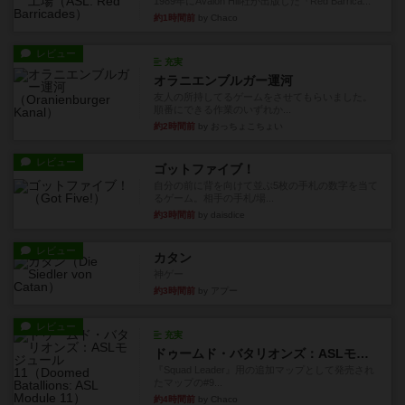
1989年にAvalon Hill社が出版した『Red Barrica...
約1時間前
by Chaco
レビュー
充実
オラニエンブルガー運河
友人の所持してるゲームをさせてもらいました。
順番にできる作業のいずれか...
約2時間前
by おっちょこちょい
レビュー
ゴットファイブ！
自分の前に背を向けて並ぶ5枚の手札の数字を当て
るゲーム。相手の手札/場...
約3時間前
by daisdice
レビュー
カタン
神ゲー
約3時間前
by アプー
レビュー
充実
ドゥームド・バタリオンズ：ASLモジュール11
『Squad Leader』用の追加マップとして発売され
たマップの#9...
約4時間前
by Chaco