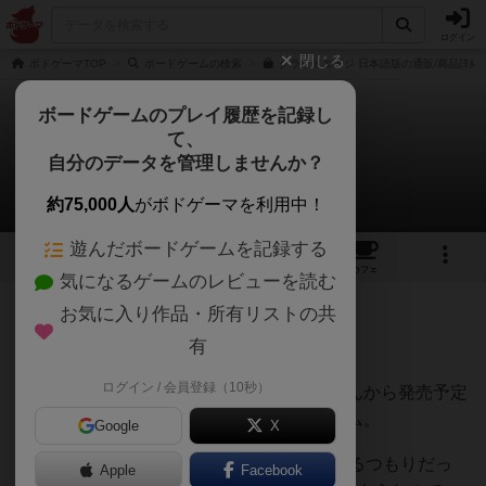
ログイン
閉じる
ボドゲーマTOP
ボードゲームの検索
クラウドエイジ 日本語版の通販/商品詳細
ボードゲームのプレイ履歴を記録し
て、
クラウドエイジ
自分のデータを管理しませんか？
sopraさんのレビュー
約75,000人
がボドゲーマを利用中！
遊んだボードゲームを記録する
3
7
47
トップ
画像
動画
レビュー
カフェ
気になるゲームのレビューを読む
お気に入り作品・所有リストの共
872名
4名
0
5年弱前
有
ログイン / 会員登録（10秒）
やっぱり日本語版欲しいよね。
ケンビル
さんから発売予定
だよ！なプフィスターのキャンペーンゲーム。
Google
X
4人でチャプター1（本当はシナリオ１をやるつもりだっ
Apple
Facebook