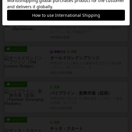
2年以上前
の投稿
レビュー
画像付き
充実
バルセロナ
近代都市計画に基づいてバルセロナの街を開発す
るゲーム。4人で2回ほどプ...
3年弱前
の投稿
レビュー
画像付き
充実
オールドロンドンブリッジ
中世のロンドン橋の上に建物を乱立させて金を稼
ぐゲーム。4人でプレイ。【...
4年以上前
の投稿
レビュー
充実
パイプライン：新興市場（拡張）
PIPELINEに浸りきった重症患者（＝自分）に最高
な拡張。4人でプレ...
4年以上前
の投稿
レビュー
充実
チッタ・スタート