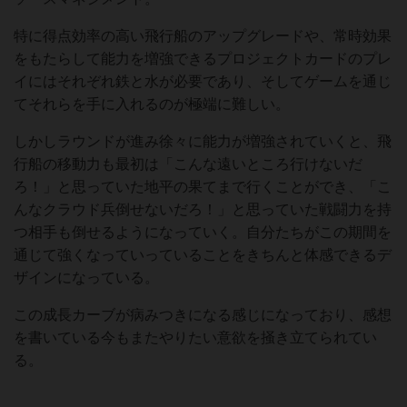
特に得点効率の高い飛行船のアップグレードや、常時効果
をもたらして能力を増強できるプロジェクトカードのプレ
イにはそれぞれ鉄と水が必要であり、そしてゲームを通じ
てそれらを手に入れるのが極端に難しい。
しかしラウンドが進み徐々に能力が増強されていくと、飛
行船の移動力も最初は「こんな遠いところ行けないだ
ろ！」と思っていた地平の果てまで行くことができ、「こ
んなクラウド兵倒せないだろ！」と思っていた戦闘力を持
つ相手も倒せるようになっていく。自分たちがこの期間を
通じて強くなっていっていることをきちんと体感できるデ
ザインになっている。
この成長カーブが病みつきになる感じになっており、感想
を書いている今もまたやりたい意欲を掻き立てられてい
る。