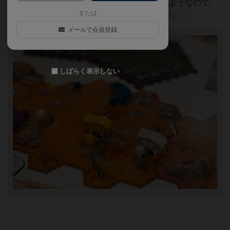
た）だけプレイ。第3章からゲームが変わるようなので、
または
その分を差し引いて読んでもらえると嬉しい。
メールで会員登録
しばらく表示しない