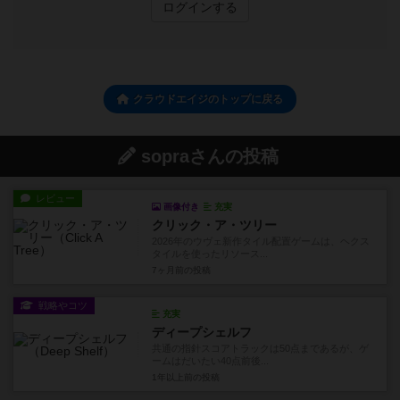
ログインする
クラウドエイジのトップに戻る
sopraさんの投稿
レビュー
画像付き
充実
クリック・ア・ツリー
2026年のウヴェ新作タイル配置ゲームは、ヘクス
タイルを使ったリソース...
7ヶ月前
の投稿
戦略やコツ
充実
ディープシェルフ
共通の指針スコアトラックは50点まであるが、ゲ
ームはだいたい40点前後...
1年以上前
の投稿