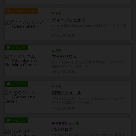
ルール/インスト
充実
ディープシェルフ
※この文章は Google NotebookLM を利用して生成
したも...
1年以上前
の投稿
レビュー
充実
マイセリウム
キノコたちの仁義なき栄養争奪戦争。3人〜4人で
複数回プレイ。写真：トー...
2年以上前
の投稿
レビュー
充実
幻想のジュエル
宝石（ジュエル）というよりは原石なゲームマー
ケット2023秋チャック横...
2年以上前
の投稿
レビュー
画像付き
充実
バルセロナ
近代都市計画に基づいてバルセロナの街を開発す