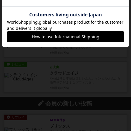
フルスロットル！
フリーゼの2021新作はQ-Jetやキャメルアップの
パチモンと見せかけ...
4年以上前
の投稿
レビュー
画像付き
充実
ドラゴンズ・インタレスト
要素が増えて支払い機会が減ってマイルドに、で
も胃が痛くなるポンジスキー...
5年弱前
の投稿
レビュー
充実
クラウドエイジ
やっぱり日本語版欲しいよね。ケンビルさんから
発売予定だよ！なプフィスタ...
5年弱前
の投稿
会員の新しい投稿
リプレイ
画像付き
ブリックス