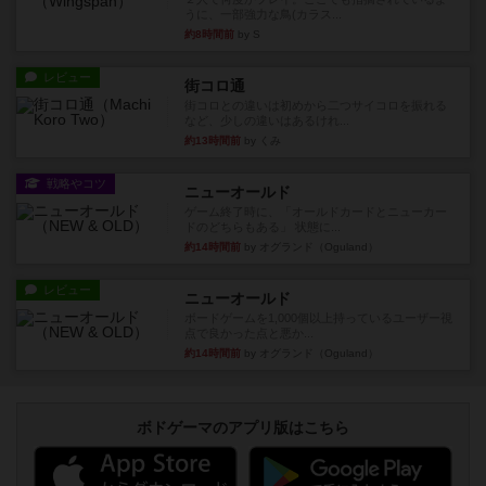
うに、一部強力な鳥(カラス...
約8時間前
by S
レビュー
街コロ通
街コロとの違いは初めから二つサイコロを振れる
など、少しの違いはあるけれ...
約13時間前
by くみ
戦略やコツ
ニューオールド
ゲーム終了時に、「オールドカードとニューカー
ドのどちらもある」 状態に...
約14時間前
by オグランド（Oguland）
レビュー
ニューオールド
ボードゲームを1,000個以上持っているユーザー視
点で良かった点と悪か...
約14時間前
by オグランド（Oguland）
ボドゲーマのアプリ版はこちら