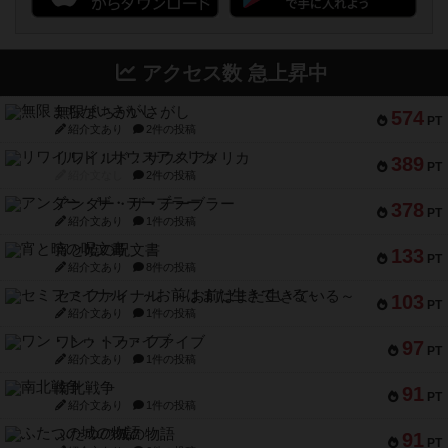
アクセス数 急上昇中
無限まちがいさがし
574
PT
紹介文あり
2件の投稿
リワイルド：サウスアメリカ
389
PT
紹介文なし
2件の投稿
アンダー・ザ・テーブラー
378
PT
紹介文あり
1件の投稿
宵と暁の呪文書
133
PT
紹介文あり
8件の投稿
セミファイナル ～お前はまだ生きている～
103
PT
紹介文あり
1件の投稿
ワン・トゥ・ファイブ
97
PT
紹介文あり
1件の投稿
南北戦争
91
PT
紹介文あり
1件の投稿
ふたつの城の物語
91
PT