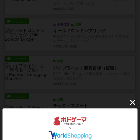
るゲーム。4人で2回ほどプ...
3年弱前
の投稿
レビュー
画像付き
充実
オールドロンドンブリッジ
中世のロンドン橋の上に建物を乱立させて金を稼
ぐゲーム。4人でプレイ。【...
4年以上前
の投稿
レビュー
充実
パイプライン：新興市場（拡張）
PIPELINEに浸りきった重症患者（＝自分）に最高
な拡張。4人でプレ...
4年以上前
の投稿
レビュー
充実
チッタ・スタート
他プレイヤーによる政治体制の強制変更に右往左
往するバッグビルディングゲ...
4年以上前
の投稿
レビュー
充実