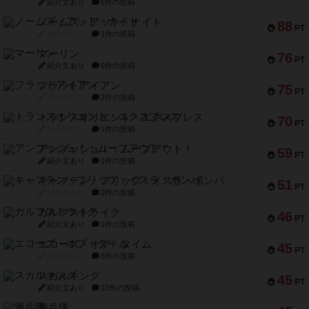
紹介文あり
6件の投稿
ノームズ・アット・ナイト
88
PT
紹介文なし
1件の投稿
マーリン
76
PT
紹介文あり
6件の投稿
フラットアイアン
75
PT
紹介文なし
2件の投稿
トランスオリエント・エクスプレス
70
PT
紹介文なし
1件の投稿
アンブッシュ！：ムーブアウト！
59
PT
紹介文あり
1件の投稿
キャプテン・フリップ：イスラ・ボンバ
51
PT
紹介文なし
2件の投稿
ガルフストライク
46
PT
紹介文あり
1件の投稿
エコーズ・オブ・タイム
45
PT
紹介文なし
8件の投稿
スカルキング
45
PT
紹介文あり
12件の投稿
海兵隊