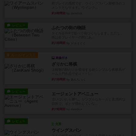
初プレイの感想です。ウイングスパン履修済のコ
メントとなります。ウイング...
約3時間前
by daisdice
レビュー
ふたつの街の物語
タイルを4×4で並べて街づくりします。ただし、
街は各プレイヤーの間にあ...
約7時間前
by ジェイとと
ルール/インスト
画像付き
ざりかに将棋
３種類の駒だけが登場する超シンプルな将棋系ゲ
ーム入門作品です♪(＾＾)...
約7時間前
by あんちっく
レビュー
エージェントアベニュー
追いついたら勝ち。シンプルなルールと直感的な
目的で、ボドゲ慣れしていな...
約7時間前
by daisdice
レビュー
充実
ウイングスパン
２人で何度かプレイ。ここでも指摘されているよ