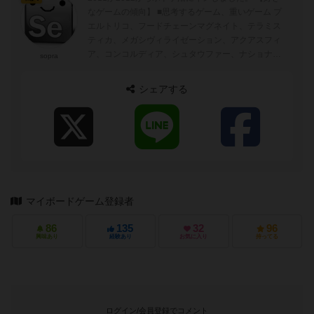
なゲームの傾向】 ■思考するゲーム、重いゲーム プ
エルトリコ、フードチェーンマグネイト、テラミス
ティカ、メガシヴィライゼーション、アクアスフィ
ア、コンコルディア、シュタウファー、ナショナル
sopra
エコノミーなど スル...
シェアする
マイボードゲーム登録者
86
135
32
96
興味あり
経験あり
お気に入り
持ってる
ログイン/会員登録でコメント