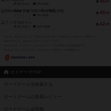
45
PT
紹介文あり
1件の投稿
Bitter End ブタペスト救出作戦
45
PT
紹介文なし
1件の投稿
ドコジャン
42
PT
紹介文あり
10件の投稿
※Apple、Apple のロゴ は、米国および他の国々で登録されたApple Inc.の商標です。
※App Store は、Apple Inc.のサービスマークです。
※Android は、グーグル インコーポレイテッドの商標または登録商標です。
※Google Play とそのロゴは、Google Inc.の商標または登録商標です。
ボドゲーマTOP
ボードゲームを検索する
ボードゲームの新着レビュー
ボードゲーム会情報