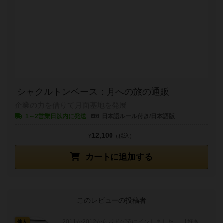
シャクルトンベース：月への旅の通販
企業の力を借りて月面基地を発展
1～2営業日以内に発送
日本語ルール付き/日本語版
12,100
¥
（税込）
カートに追加する
このレビューの投稿者
2011か2012からボドゲ沼にインしました。 【好き
仙人