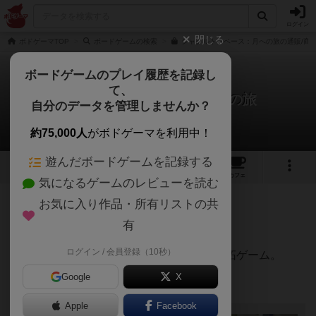
ログイン
閉じる
ボドゲーマTOP
ボードゲームの検索
シャクルトンベース：月への旅の通販/商
ボードゲームのプレイ履歴を記録し
て、
シャクルトンベース：月への旅
自分のデータを管理しませんか？
sopraさんのレビュー
約75,000人
がボドゲーマを利用中！
遊んだボードゲームを記録する
4
7
14
トップ
画像
動画
レビュー
カフェ
気になるゲームのレビューを読む
お気に入り作品・所有リストの共
510名
8名
0
2年弱前
有
ログイン / 会員登録（10秒）
月面基地開発を企業に協力して進める月開拓ゲーム。
Google
X
3人でプレイ。
Apple
Facebook