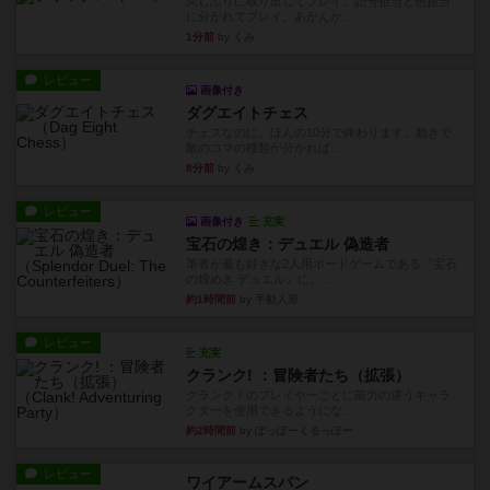
久しぶりに取り出してプレイ。記号担当と色担当
に分かれてプレイ。あかんか...
1分前
by くみ
レビュー
画像付き
ダグエイトチェス
チェスなのに、ほんの10分で終わります。動きで
敵のコマの種類が分かれば...
8分前
by くみ
レビュー
画像付き
充実
宝石の煌き：デュエル 偽造者
筆者が最も好きな2人用ボードゲームである『宝石
の煌めき デュエル』に、...
約1時間前
by 手動人形
レビュー
充実
クランク! ：冒険者たち（拡張）
クランク！のプレイヤーごとに能力の違うキャラ
クターを使用できるようにな...
約2時間前
by ぽっぽーくるっぽー
レビュー
ワイアームスパン