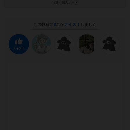
写真：個人ボード
この投稿に
8
名が
ナイス！
しました
ナイス！