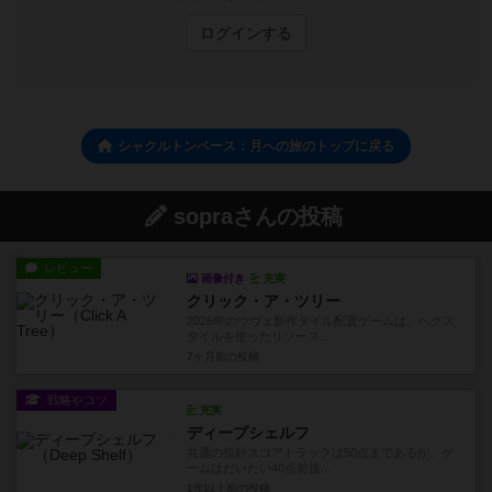
ログインする
シャクルトンベース：月への旅のトップに戻る
sopraさんの投稿
レビュー
画像付き
充実
クリック・ア・ツリー
2026年のウヴェ新作タイル配置ゲームは、ヘクス
タイルを使ったリソース...
7ヶ月前
の投稿
戦略やコツ
充実
ディープシェルフ
共通の指針スコアトラックは50点まであるが、ゲ
ームはだいたい40点前後...
1年以上前
の投稿