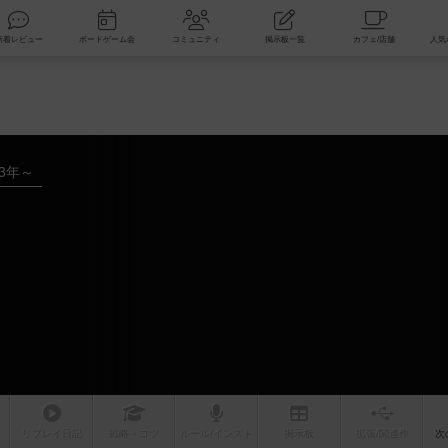
索
新着レビュー
ボードゲーム会
コミュニティ
掲示板一覧
23年～
リプレイ
日記
戦略
・コツ
ルール
/インスト
掲示板
拡張/関連
作
次