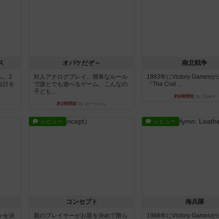
ス
オバケだぞ～
南北戦争
ム。2
対人アナログプレイ。簡単なルール
1983年にVictory Game
合計を
で誰とでも遊べるゲーム。こんなの
『The Civil ...
子ども...
約6時間前
by Chaco
約2時間前
by おーちゃん
レビュー
レビュー
コンセプト
海兵隊
かを決
親のプレイヤーがお題を決めて限ら
1988年にVictory Game