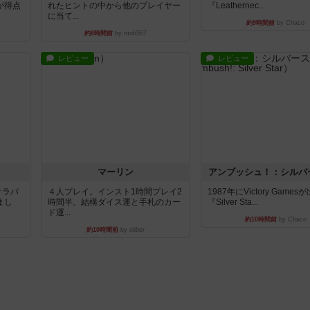
が得点
れたヒントの中から他のプレイヤー
『Leathernec...
に当て...
約9時間前
by Chaco
約8時間前
by mob567
レビュー
レビュー
マーリン
アンブッシュ！：シルバ
オラパ
４人プレイ。インスト1時間プレイ2
1987年にVictory Game
まし
時間半。結構ダイス運と手札のカー
『Silver Sta...
ド運...
約10時間前
by Chaco
約10時間前
by oliber