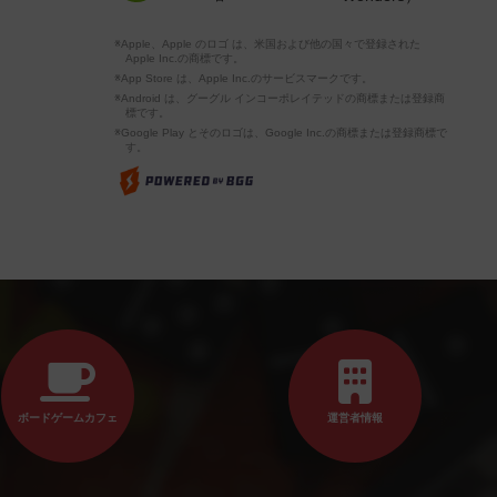
※Apple、Apple のロゴ は、米国および他の国々で登録された
Apple Inc.の商標です。
※App Store は、Apple Inc.のサービスマークです。
※Android は、グーグル インコーポレイテッドの商標または登録商
標です。
※Google Play とそのロゴは、Google Inc.の商標または登録商標で
す。
ボードゲームカフェ
運営者情報