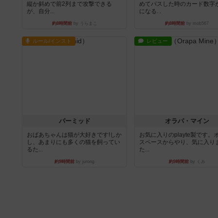
縦か斜めで前2列まで攻撃できる
めてパスした時のカード数字
が、自分...
になる...
約8時間前
by うらまこ
約8時間前
by mob567
ルール/インスト
レビュー
パーミッド
オラパ・マイン
おばあちゃんは猫が大好きです!しか
お気に入りのplayte製です。
し、あまりにも多くの猫を飼ってい
スペースからやり、気に入り
るた...
た...
約9時間前
by jurong
約9時間前
by くみ