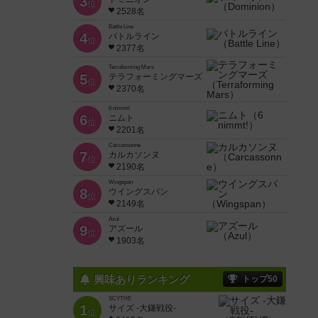
3
位
2528名
Battle Line
4
バトルライン
位
2377名
Terraforming Mars
5
テラフォーミングマーズ
位
2370名
6 nimmt!
6
ニムト
位
2201名
Carcassonne
7
カルカソンヌ
位
2190名
Wingspan
8
ウイングスパン
位
2149名
Azul
9
アズール
位
1903名
興味ありランキング
トップ50
SCYTHE
1
サイズ -大鎌戦役-
位