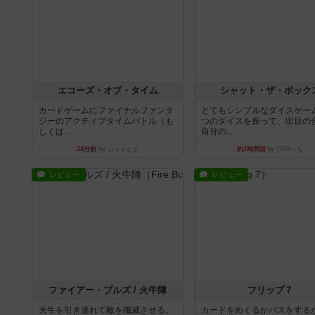
エコーズ・オブ・タイム
シャット・ザ・ボック
カードゲームにファイナルファンタ
とてもシンプルなダイスゲー
ジーのアクティブタイムバトル（も
つのダイスを振って、出目の
しくは...
自分の...
34分前
by ジェイとと
約1時間前
by OSAっち
レビュー
レビュー
ファイアー・ブルズ / 火牛陣
フリップ７
火牛を引き連れて敵を殲滅させる。
カードをめくるかパスをする