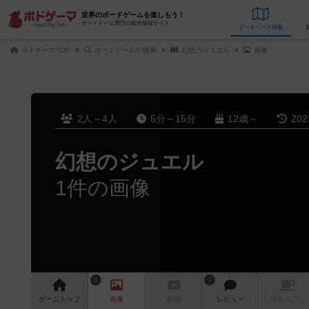
世界のボードゲームを楽しもう！
ボードゲーム専門の総合情報サイト
データベース
検
ボドゲーマTOP
ボードゲームの検索
幻想のジュエル
画像
2人～4人
5分～15分
12歳～
20
幻想のジュエル
1件の画像
1
1
ゲーム
トップ
画像
動画
レビュー
店舗/
カフェ