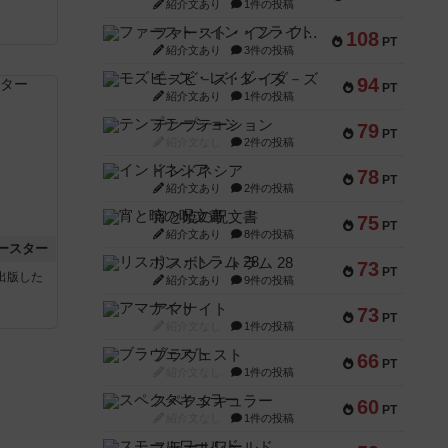
紹介文あり
1件の投稿
ファースト・イン・フライト
108
PT
紹介文あり
3件の投稿
モズビ－ズ・レイダ－ズ
94
PT
紹介文あり
1件の投稿
テンプテーション
79
PT
紹介文なし
2件の投稿
インドネシア
78
PT
紹介文あり
2件の投稿
宵と暁の呪文書
75
PT
紹介文あり
8件の投稿
ースター
リスボン・トラム 28
73
PT
sが出版した
紹介文あり
9件の投稿
アマナイト
73
PT
紹介文なし
1件の投稿
ブラヴェスト
66
PT
紹介文なし
1件の投稿
スペクタキュラー
60
PT
紹介文なし
1件の投稿
スモールワールド