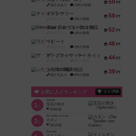
59
PT
紹介文あり
13件の投稿
ギャンブラー
58
PT
紹介文なし
2件の投稿
Bitter End ブタペスト救出作戦
52
PT
紹介文なし
1件の投稿
ラピード
46
PT
紹介文なし
1件の投稿
ザ・フラッフィー・ライト
44
PT
紹介文なし
0件の投稿
ふたつの城の物語
39
PT
紹介文あり
6件の投稿
お気に入りランキング
トップ50
Splendor
1
宝石の煌き
位
4040名
Die Siedler von Catan
2
カタン
位
3616名
Dominion
ドミニオン