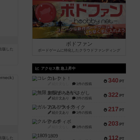
ボドファン
sが出版した
ボードゲームに特化したクラウドファンディング
アクセス数 急上昇中
コレクト！
340
PT
紹介文なし
1件の投稿
無限まちがいさがし
322
PT
紹介文あり
2件の投稿
ガルフストライク
217
PT
紹介文あり
1件の投稿
クルティボ
203
PT
紹介文なし
1件の投稿
1809
112
sが出版した
PT