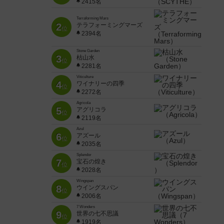
2415名
Terraforming Mars
2
テラフォーミングマーズ
位
2394名
Stone Garden
3
枯山水
位
2281名
Viticulture
4
ワイナリーの四季
位
2272名
Agricola
5
アグリコラ
位
2119名
Azul
6
アズール
位
2035名
Splendor
7
宝石の煌き
位
2028名
Wingspan
8
ウイングスパン
位
2006名
7 Wonders
9
世界の七不思議
位
1919名