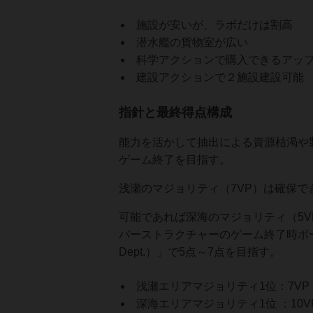
施設が安いが、ラボだけは割高
潜水艦の貨物室が広い
科学アクションで購入できるアップ
建設アクションで２施設建設可能
指針と最終得点構成
能力を活かして抽出による資源枯渇や
ゲーム終了を目指す。
浅瀬のマジョリティ（7VP）は確保で
可能であれば深海のマジョリティ（5VP
パーストラクチャーのゲーム終了時ボーナス
Dept.）」で5点～7点を目指す。
浅瀬エリアマジョリティ1位：7VP
深海エリアマジョリティ1位 ：10V