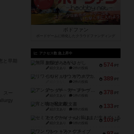
ボドファン
ボードゲームに特化したクラウドファンディング
アクセス数 急上昇中
恵と早期
無限まちがいさがし
574
PT
紹介文あり
2件の投稿
リワイルド：サウスアメリカ
389
PT
。
紹介文なし
2件の投稿
アンダー・ザ・テーブラー
378
、スー
PT
紹介文あり
1件の投稿
urgy
宵と暁の呪文書
133
PT
紹介文あり
8件の投稿
セミファイナル ～お前はまだ生きている～
103
PT
紹介文あり
1件の投稿
ワン・トゥ・ファイブ
97