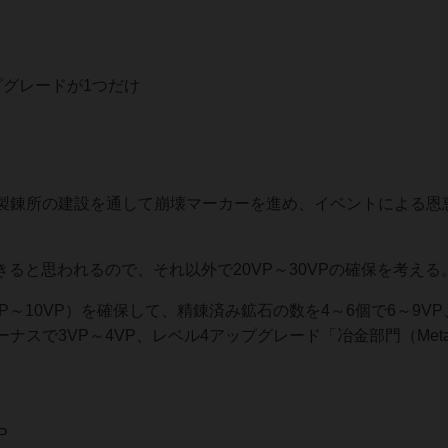
グレードが1つだけ
製錬所の建設を通して崩壊マーカーを進め、イベントによる恩
きると思われるので、それ以外で20VP～30VPの確保を考える
～10VP）を確保して、精錬済み鉱石の数を4～6個で6～9VP
で3VP～4VP、レベル4アップグレード「冶金部門（Metall
P