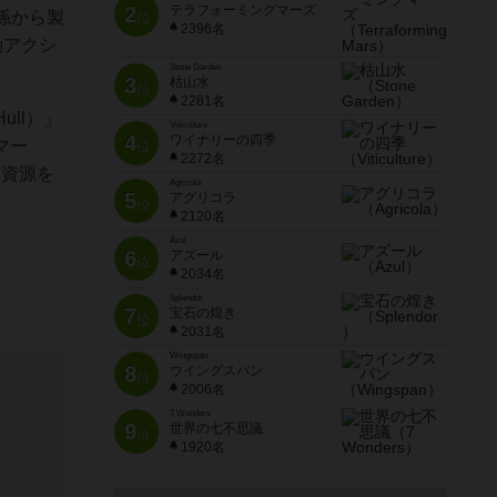
2
テラフォーミングマーズ
係から製
位
2396名
動アクシ
Stone Garden
3
枯山水
位
2281名
ull）」
Viticulture
4
ワイナリーの四季
マー
位
2272名
ン資源を
Agricola
5
アグリコラ
位
2120名
Azul
6
アズール
位
2034名
Splendor
7
宝石の煌き
位
2031名
Wingspan
8
ウイングスパン
位
2006名
7 Wonders
9
世界の七不思議
位
1920名