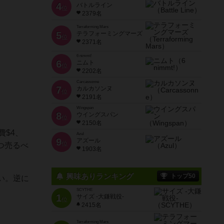
4
バトルライン
位
2379名
Terraforming Mars
5
テラフォーミングマーズ
位
2371名
6 nimmt!
6
ニムト
位
2202名
Carcassonne
7
カルカソンヌ
位
2191名
Wingspan
8
ウイングスパン
位
2150名
$4、
Azul
9
アズール
位
つ売るべ
1903名
興味ありランキング
トップ50
い。逆に
SCYTHE
1
サイズ -大鎌戦役-
位
2415名
Terraforming Mars