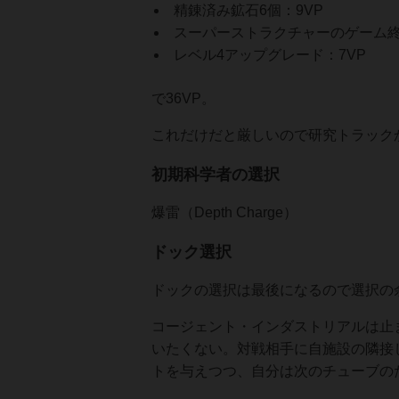
精錬済み鉱石6個：9VP
スーパーストラクチャーのゲーム終
レベル4アップグレード：7VP
で36VP。
これだけだと厳しいので研究トラック
初期科学者の選択
爆雷（Depth Charge）
ドック選択
ドックの選択は最後になるので選択の
コージェント・インダストリアルは止
いたくない。対戦相手に自施設の隣接
トを与えつつ、自分は次のチューブの