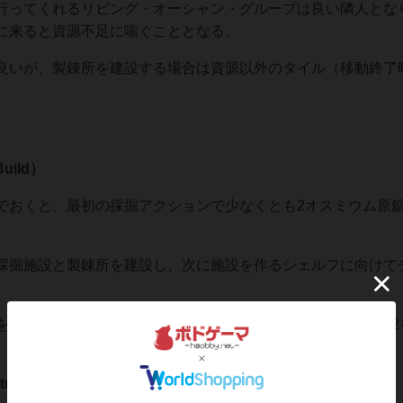
行ってくれるリビング・オーシャン・グループは良い隣人とな
に来ると資源不足に喘ぐこととなる。
良いが、製錬所を建設する場合は資源以外のタイル（移動終了
uild）
でおくと、最初の採掘アクションで少なくとも2オスミウム原
採掘施設と製錬所を建設し、次に施設を作るシェルフに向けて
を解決できるので、メリットが大きいイベントが来なければ$2
act）