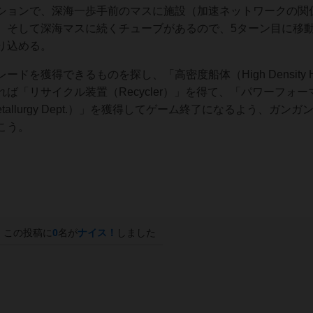
ションで、深海一歩手前のマスに施設（加速ネットワークの関
、そして深海マスに続くチューブがあるので、5ターン目に移
り込める。
を獲得できるものを探し、「高密度船体（High Density H
ば「リサイクル装置（Recycler）」を得て、「パワーフォー
Metallurgy Dept.）」を獲得してゲーム終了になるよう、ガンガ
こう。
この投稿に
0
名が
ナイス！
しました