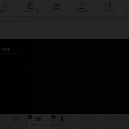
索
新着レビュー
ボードゲーム会
コミュニティ
掲示板一覧
sopraさんの投稿
023年～
1
1
リプレイ
日記
戦略
・コツ
ルール
/インスト
掲示板
拡張/関連
作
次