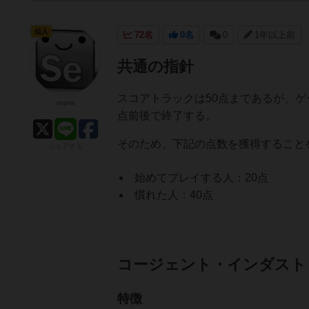
仙人
72名
0名
0
1年以上前
共通の指針
スコアトラックは50点まであるが、ゲ
sopra
点前後で終了する。
そのため、下記の点数を獲得すること
シェアする
始めてプレイする人：20点
慣れた人：40点
コージェント・インダストリアル（
特徴