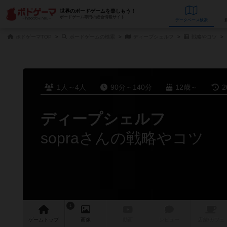
世界のボードゲームを楽しもう！
ボードゲーム専門の総合情報サイト
データベース
検
ボドゲーマTOP
ボードゲームの検索
ディープシェルフ
戦略やコツ
1人～4人
90分～140分
12歳～
2
ディープシェルフ
sopraさんの戦略やコツ
1
ゲーム
トップ
画像
動画
レビュー
店舗/
カフェ