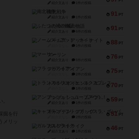
PT
紹介文あり
1件の投稿
南北戦争
91
PT
紹介文あり
1件の投稿
ふたつの城の物語
91
PT
紹介文あり
6件の投稿
ノームズ・アット・ナイト
88
PT
紹介文なし
1件の投稿
マーリン
76
PT
紹介文あり
6件の投稿
フラットアイアン
75
PT
紹介文なし
2件の投稿
トランスオリエント・エクスプレス
70
PT
紹介文なし
1件の投稿
アンブッシュ！：ムーブアウト！
59
PT
い。
紹介文あり
1件の投稿
キャプテン・フリップ：イスラ・ボンバ
51
採掘を行
PT
紹介文なし
2件の投稿
うメリッ
ガルフストライク
46
PT
紹介文あり
1件の投稿