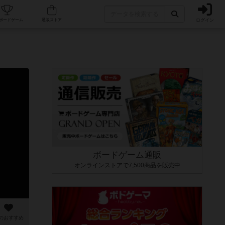
ログイン
カフェ/店舗
人気ボードゲーム
通販ストア
ボードゲーム通販
オンラインストアで7,500商品を販売中
のおすすめ