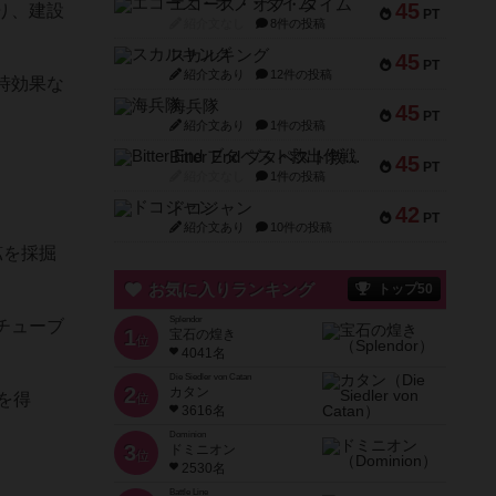
エコーズ・オブ・タイム
45
り、建設
PT
紹介文なし
8件の投稿
スカルキング
45
PT
紹介文あり
12件の投稿
時効果な
海兵隊
45
PT
紹介文あり
1件の投稿
Bitter End ブタペスト救出作戦
45
PT
紹介文なし
1件の投稿
ドコジャン
42
PT
紹介文あり
10件の投稿
鉱を採掘
お気に入りランキング
トップ50
Splendor
チューブ
1
宝石の煌き
位
4041名
Die Siedler von Catan
2
カタン
を得
位
3616名
Dominion
3
ドミニオン
位
2530名
Battle Line