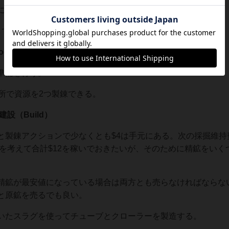
に潜水艦を移動させ、探査と次の建設場所確保を急ぐ。
しておきたい。
ess Ore）
準備を行う。
所で資源を2つ製錬できる。
建設（Build）
製錬アクションで少なくとも$4は手元にある。次の採掘維持費
設を考えて合計$12を稼いでおきたいが、そのために精鉱をいく
精鉱が最安値になっている場合は両方とも売らなければならな
と原鉱を売るでも良い。
いたスラグを使ってチューブとクローラーを製造する。