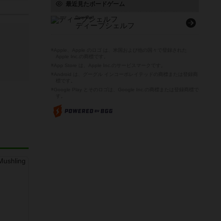
最近見たボードゲーム
Deep Shelf
ディープシェルフ
※Apple、Apple のロゴ は、米国および他の国々で登録された
Apple Inc.の商標です。
※App Store は、Apple Inc.のサービスマークです。
※Android は、グーグル インコーポレイテッドの商標または登録商
標です。
※Google Play とそのロゴは、Google Inc.の商標または登録商標で
す。