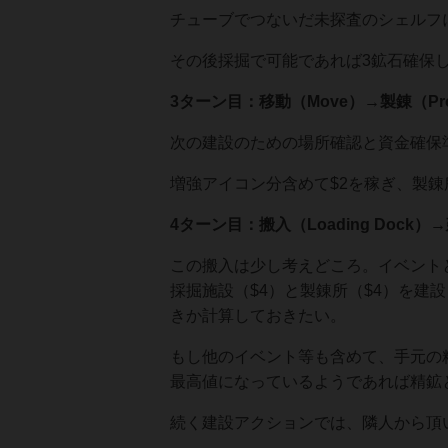
チューブでつないだ未探査のシェルフ
その後採掘で可能であれば3鉱石確保
3ターン目：移動（Move）→製錬（Proc
次の建設のための場所確認と資金確保
増強アイコン分含めて$2を稼ぎ、製錬
4ターン目：搬入（Loading Dock）→
この搬入は少し考えどころ。イベントと
採掘施設（$4）と製錬所（$4）を建
きか計算しておきたい。
もし他のイベント等も含めて、手元の
最高値になっているようであれば精鉱
続く建設アクションでは、隣人から頂