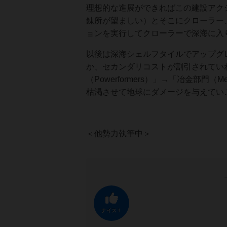
理想的な進展ができればこの建設アク
錬所が望ましい）とそこにクローラー
ョンを実行してクローラーで深海に入
以後は深海シェルフタイルでアップグレード
か、セカンダリコストが割引されていれ
（Powerformers）」→「冶金部門（
枯渇させて地球にダメージを与えてい
＜他勢力執筆中＞
ナイス！