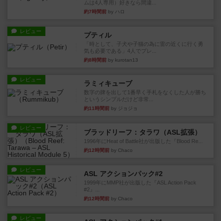
ムは4人専用）好きなら間違...
約7時間前
by ハロ
レビュー
プティル
「時として、子犬や子猫の為に雷の近くに行く勇
気も必要である」4人でプレ...
約8時間前
by kurotan13
レビュー
ラミィキューブ
数字の牌を出して1番早く手札をなくした人が勝ち
というシンプルだけど非常...
約11時間前
by ジョジョ
レビュー
ブラッドリーフ：タラワ（ASL拡張）
1996年にHeat of Battle社が出版した『Blood Re...
約12時間前
by Chaco
レビュー
ASL アクションパック#2
1999年にMMP社が出版した『ASL Action Pack
#2』...
約12時間前
by Chaco
レビュー