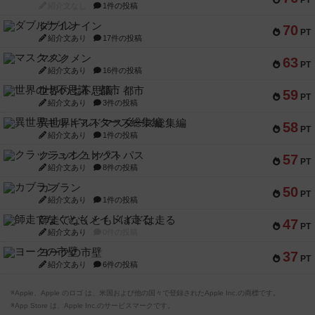
PT
紹介文なし
1件の投稿
ダブルナイン
70
PT
紹介文あり
17件の投稿
マスクメン
63
PT
紹介文あり
16件の投稿
世界の七不思議：都市
59
PT
紹介文あり
3件の投稿
異世界ギルドマスターズ総集編
58
PT
紹介文あり
1件の投稿
クラッシュオクトパス
57
PT
紹介文あり
8件の投稿
カブラン
50
PT
紹介文あり
1件の投稿
師走でなくともメイドは走る
47
PT
紹介文あり
0件の投稿
ヨークの市壁
37
PT
紹介文あり
6件の投稿
※Apple、Apple のロゴ は、米国および他の国々で登録されたApple Inc.の商標です。
※App Store は、Apple Inc.のサービスマークです。