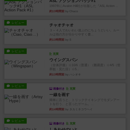
ASL アクションパック#1
1997年にAvalon Hill社が出版した『ASL Action ...
約13時間前
by Chaco
レビュー
チャオチャオ
３～４人でわいわい遊ぶのにちょうどいい。ルー
ルは他の方が分かりやすく書...
約13時間前
by S
レビュー
充実
ウイングスパン
（全体評価）☆10/6（普通）（難易度）☆4/5（世
界観・見た目）☆5...
約13時間前
by ハシオキ
レビュー
画像付き
充実
一線を画す
簡単に言うと、トリックテイキングでモダンアー
トを行う、と言ったゲーム。...
約14時間前
by タカミネコウヘイ
レビュー
画像付き
充実
しあわせのいと