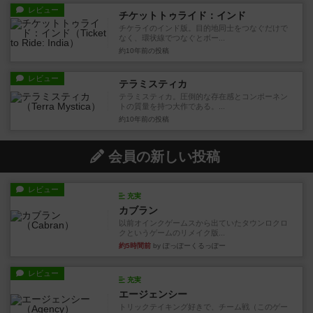
レビュー
チケットトゥライド：インド
チケライのインド版。目的地同士をつなぐだけで
なく、環状線でつなぐとボー...
約10年前
の投稿
レビュー
テラミスティカ
テラミスティカ。圧倒的な存在感とコンポーネン
トの質量を持つ大作である。...
約10年前
の投稿
会員の新しい投稿
レビュー
充実
カブラン
以前オインクゲームスから出ていたタウンロクロ
クというゲームのリメイク版...
約5時間前
by ぽっぽーくるっぽー
レビュー
充実
エージェンシー
トリックテイキング好きで、チーム戦（このゲー