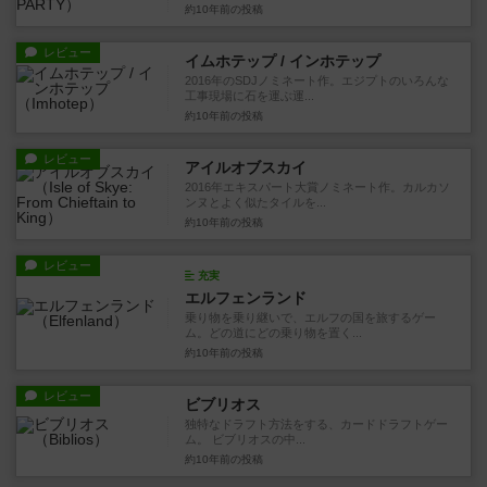
約10年前
の投稿
レビュー
イムホテップ / インホテップ
2016年のSDJノミネート作。エジプトのいろんな
工事現場に石を運ぶ運...
約10年前
の投稿
レビュー
アイルオブスカイ
2016年エキスパート大賞ノミネート作。カルカソ
ンヌとよく似たタイルを...
約10年前
の投稿
レビュー
充実
エルフェンランド
乗り物を乗り継いで、エルフの国を旅するゲー
ム。どの道にどの乗り物を置く...
約10年前
の投稿
レビュー
ビブリオス
独特なドラフト方法をする、カードドラフトゲー
ム。 ビブリオスの中...
約10年前
の投稿