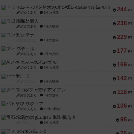
ドゥームド・バタリオンズ：ASLモジュール11
244
PT
紹介文あり
1件の投稿
海賊と商人
238
PT
紹介文あり
4件の投稿
コンテナ
229
PT
紹介文なし
1件の投稿
プティル
177
PT
紹介文あり
2件の投稿
AIスペース・パズル
169
PT
紹介文あり
2件の投稿
パーラ
142
PT
紹介文なし
3件の投稿
クロス・オブ・アイアン
118
PT
紹介文あり
3件の投稿
パトリツィア
106
PT
紹介文あり
19件の投稿
宝石の煌き：デュエル 偽造者
95
PT
紹介文なし
1件の投稿
フィッシェン2
76