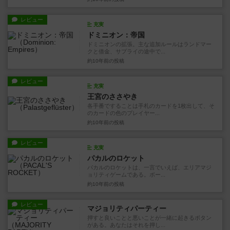
レビュー
充実
ドミニオン：帝国
ドミニオンの拡張。主な追加ルールはランドマー
クと借金、サプライの途中で...
約10年前
の投稿
レビュー
充実
王宮のささやき
各手番ですることは手札のカードを1枚出して、そ
のカードの色のプレイヤー...
約10年前
の投稿
レビュー
充実
パカルのロケット
パカルのロケットは、一言でいえば、エリアマジ
ョリティゲームである。ボー...
約10年前
の投稿
レビュー
マジョリティパーティー
押すと良いことと悪いことが一緒に起きるボタン
がある。あなたはそれを押し...