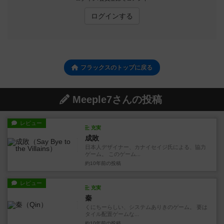
ログインする
フラックスのトップに戻る
Meeple7さんの投稿
レビュー
充実
成敗
日本人デザイナー、カナイセイジ氏による、協力
ゲーム。 このゲーム...
約10年前
の投稿
レビュー
充実
秦
くにちーらしい、システムありきのゲーム。 要は
タイル配置ゲームな...
約10年前
の投稿