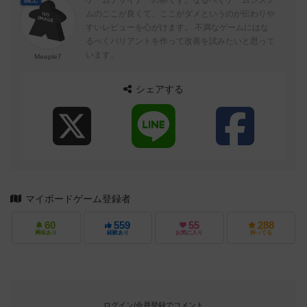
ゲームデザイナーの卵です。なるべくゲームシステ
ムのここが良くて、ここがダメというのが伝わりや
すいレビューを心がけます。 不満なゲームにはな
るべくバリアントを作って改善を試みたいと思って
います。
Meeple7
シェアする
マイボードゲーム登録者
60
559
55
288
興味あり
経験あり
お気に入り
持ってる
ログイン/会員登録でコメント