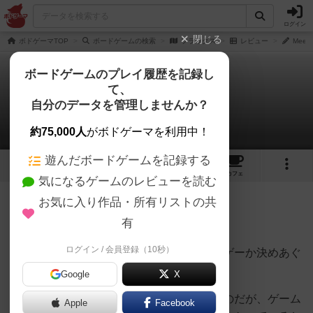
ログイン
閉じる
ボドゲーマTOP
ボードゲームの検索
フラックス
レビュー
Meep
ボードゲームのプレイ履歴を記録し
て、
フラックス
自分のデータを管理しませんか？
Meeple7さんのレビュー
約75,000人
がボドゲーマを利用中！
遊んだボードゲームを記録する
4
9
37
トップ
画像
動画
レビュー
カフェ
気になるゲームのレビューを読む
お気に入り作品・所有リストの共
372名
1名
0
約10年前
有
ログイン / 会員登録（10秒）
僕の中でミスティクアとどっちがよりクソゲーか決めあぐ
ねているゲーム。
Google
X
このゲームは非常に多様な展開が起こる…のだが、ゲーム
Apple
Facebook