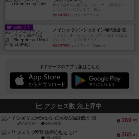
舞台は全寮制の女子高。プレイヤーは探偵サイド
と犯人サイドに分かれて、探...
約14時間前
by タカミネコウヘイ
戦略やコツ
ノイシュヴァンシュタイン城の設計図
どうにも上手くあれもこれも満たせるようには置
けないので、入口の除去と入...
約15時間前
by オグランド（Oguland）
ボドゲーマのアプリ版はこちら
アクセス数 急上昇中
ノイシュヴァンシュタイン城の設計図
369
PT
紹介文あり
3件の投稿
フリップ７：復讐心とともに
360
PT
紹介文なし
2件の投稿