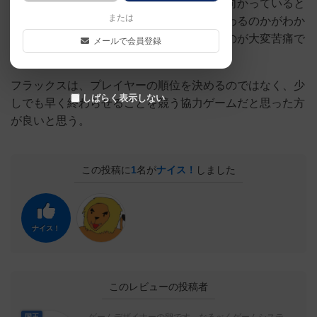
展開に不可逆性がなく、ゲームが終わりに向かっていると
または
いう実感がない。そのためいつゲームが終わるのかがわか
らないままにひたすらプレイをさせられるのが大変苦痛で
メールで会員登録
ある。
フラックスは、プレイヤーの順位を決めるのではなく、少
しばらく表示しない
しでも早く終わらせることを競う協力ゲームだと思った方
が良いと思う。
この投稿に
1
名が
ナイス！
しました
ナイス！
このレビューの投稿者
国王