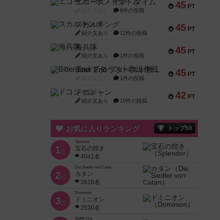
エコーズ・オブ・タイム
45
PT
紹介文なし
8件の投稿
スカルキング
45
PT
紹介文あり
12件の投稿
海兵隊
45
PT
紹介文あり
1件の投稿
Bitter End ブタペスト救出作戦
45
PT
紹介文なし
1件の投稿
ドコジャン
42
PT
紹介文あり
10件の投稿
お気に入りランキング
トップ50
Splendor
1
宝石の煌き
位
4041名
Die Siedler von Catan
2
カタン
位
3616名
Dominion
3
ドミニオン
位
2530名
Battle Line