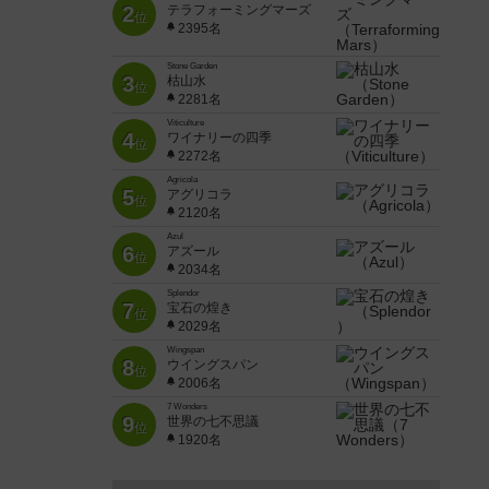
2
テラフォーミングマーズ
位
2395名
Stone Garden
3
枯山水
位
2281名
Viticulture
4
ワイナリーの四季
位
2272名
Agricola
5
アグリコラ
位
2120名
Azul
6
アズール
位
2034名
Splendor
7
宝石の煌き
位
2029名
Wingspan
8
ウイングスパン
位
2006名
7 Wonders
9
世界の七不思議
位
1920名