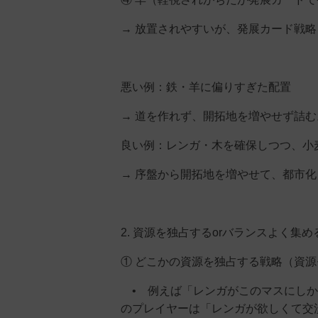
→ 放置されやすいが、発展カード戦
悪い例：鉄・羊に偏りすぎた配置
→ 道を作れず、開拓地を増やせず詰む
良い例：レンガ・木を確保しつつ、小
→ 序盤から開拓地を増やせて、都市
2. 資源を独占するorバランスよく集め
① どこかの資源を独占する戦略（資
• 例えば「レンガがこのマスにしか
のプレイヤーは「レンガが欲しくて交