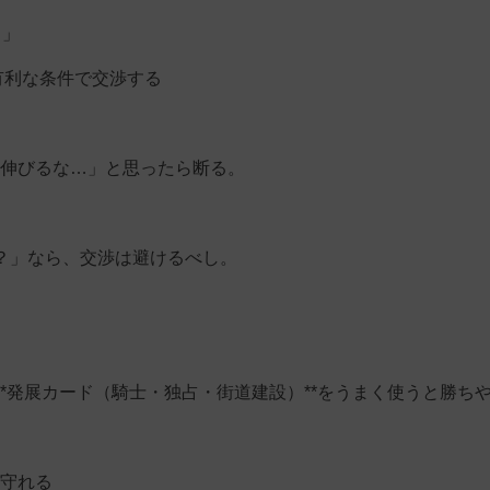
？」
有利な条件で交渉する
伸びるな…」と思ったら断る。
？」なら、交渉は避けるべし。
*発展カード（騎士・独占・街道建設）**をうまく使うと勝ち
守れる