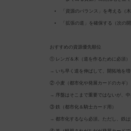
• 「資源のバランス」を考える（木
• 「拡張の道」を確保する（次の開
おすすめの資源優先順位
① レンガ＆木（道を作るために必須）
→ いち早く道を伸ばして、開拓地を
② 小麦（都市化や発展カードのカギ）
→ 序盤はそこまで重要ではないが、
③ 鉄（都市化＆騎士カード用）
→ 都市化するなら必須。ただし、鉄
④ 羊（軽視されがちだが発展カードで