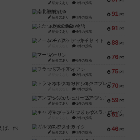
PT
紹介文あり
1件の投稿
南北戦争
91
PT
紹介文あり
1件の投稿
ふたつの城の物語
91
PT
紹介文あり
6件の投稿
ノームズ・アット・ナイト
88
PT
紹介文なし
1件の投稿
マーリン
76
PT
紹介文あり
6件の投稿
フラットアイアン
75
PT
紹介文なし
2件の投稿
トランスオリエント・エクスプレス
70
PT
紹介文なし
1件の投稿
アンブッシュ！：ムーブアウト！
59
PT
紹介文あり
1件の投稿
キャプテン・フリップ：イスラ・ボンバ
51
PT
紹介文なし
2件の投稿
ガルフストライク
えば、他
46
PT
紹介文あり
1件の投稿