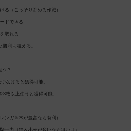
げる（こっそり貯める作戦）
ードできる
を取れる
た勝利も狙える。
を狙う？
以上つなげると獲得可能。
ドを3枚以上使うと獲得可能。
レンガ＆木が豊富なら有利）
騎士力（鉄＆小麦が多いなら狙い目）