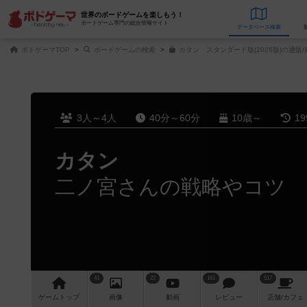
世界のボードゲームを楽しもう！
ボードゲーム専門の総合情報サイト
データベース
検
ボドゲーマTOP
ボードゲームの検索
カタン スタンダード版(2026版)の通販
3人～4人
40分～60分
10歳～
1
カタン
二ノ宮さんの戦略やコツ
41
22
161
517
ゲーム
トップ
画像
動画
レビュー
店舗/
カフェ