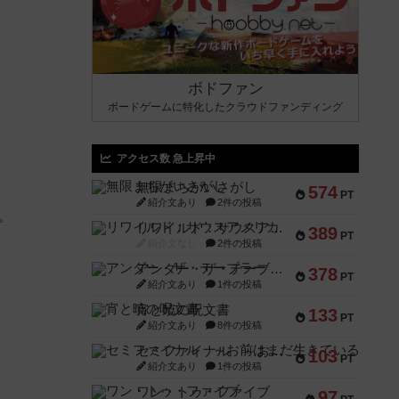
ボドファン
ボードゲームに特化したクラウドファンディング
アクセス数 急上昇中
無限まちがいさがし
574
PT
紹介文あり
2件の投稿
。
リワイルド：サウスアメリカ
389
PT
紹介文なし
2件の投稿
アンダー・ザ・テーブラー
378
PT
紹介文あり
1件の投稿
宵と暁の呪文書
133
PT
紹介文あり
8件の投稿
セミファイナル ～お前はまだ生きている～
103
PT
紹介文あり
1件の投稿
ワン・トゥ・ファイブ
97