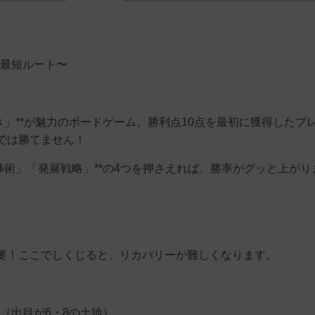
の最短ルート〜
き」**が魅力のボードゲーム。勝利点10点を最初に獲得したプ
では勝てません！
渉術」「発展戦略」**の4つを押さえれば、勝率がグッと上がり
要！ここでしくじると、リカバリーが難しくなります。
（出目が6・8の土地）