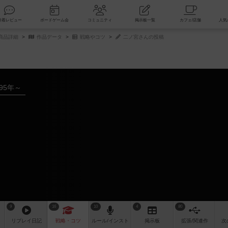
索
新着レビュー
ボードゲーム会
コミュニティ
掲示板一覧
/商品詳細
作品データ
戦略やコツ
二ノ宮さんの投稿
995年～
9
16
10
4
80
リプレイ
日記
戦略
・コツ
ルール
/インスト
掲示板
拡張/関連
作
次