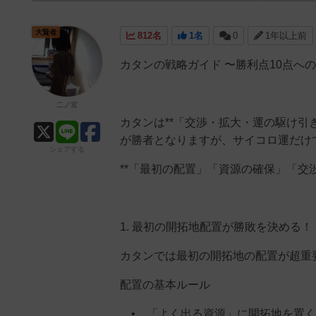
大賢者
812名
1名
0
1年以上前
カタンの戦略ガイド 〜勝利点10点へ
二ノ宮
カタンは**「交渉・拡大・運の駆け引
が勝者となりますが、サイコロ運だけ
シェアする
**「最初の配置」「資源の確保」「交
1. 最初の開拓地配置が勝敗を決める！
カタンでは最初の開拓地の配置が超重
配置の基本ルール
• 「よく出る資源」に開拓地を置く