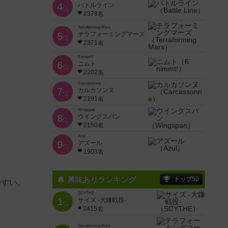
4
バトルライン
位
2378名
Terraforming Mars
5
テラフォーミングマーズ
位
2371名
6 nimmt!
6
ニムト
位
2202名
Carcassonne
7
カルカソンヌ
位
2191名
Wingspan
8
ウイングスパン
位
2150名
Azul
9
アズール
位
1903名
興味ありランキング
トップ50
やすい。
SCYTHE
1
サイズ -大鎌戦役-
位
2415名
Terraforming Mars