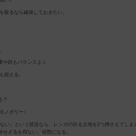
略を取るなら確保しておきたい。
。
麦や鉄もバランスよく
化も狙える。
る？
源モノポリー）
ない」という状況なら、レンガの出る土地を2つ押さえてしま
渉せざるを得ない」状態になる。