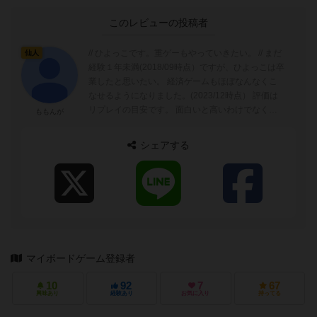
このレビューの投稿者
// ひよっこです。重ゲーもやっていきたい。 // まだ
仙人
経験１年未満(2018/09時点）ですが、ひよっこは卒
業したと思いたい。 経済ゲームもほぼなんなくこ
なせるようになりました。(2023/12時点） 評価は
リプレイの目安です。 面白いと高いわけでなく、
ももんが
低いの...
シェアする
マイボードゲーム登録者
10
92
7
67
興味あり
経験あり
お気に入り
持ってる