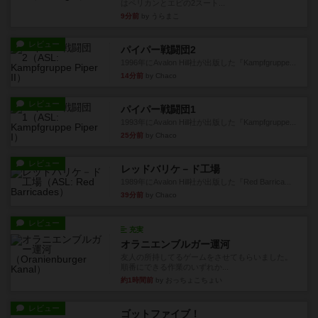
はペリカンとエビの2スート...
9分前
by うらまこ
レビュー
パイパー戦闘団2
1996年にAvalon Hill社が出版した『Kampfgruppe...
14分前
by Chaco
レビュー
パイパー戦闘団1
1993年にAvalon Hill社が出版した『Kampfgruppe...
25分前
by Chaco
レビュー
レッドバリケ－ド工場
1989年にAvalon Hill社が出版した『Red Barrica...
39分前
by Chaco
レビュー
充実
オラニエンブルガー運河
友人の所持してるゲームをさせてもらいました。
順番にできる作業のいずれか...
約1時間前
by おっちょこちょい
レビュー
ゴットファイブ！