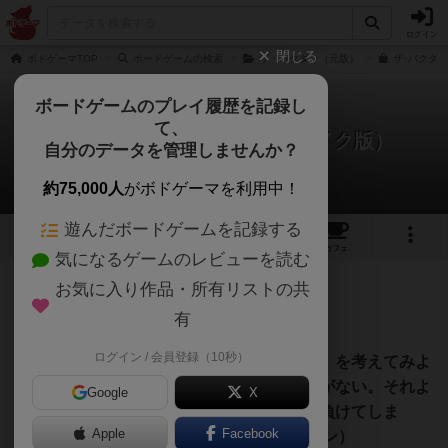
ログイン
閉じる
ボドゲーマTOP
ボードゲームの検索
ザ・バクダン（元版）
ザ･バクダン
ボードゲームのプレイ履歴を記録し
て、
ザ・バクダン（日本独自リメイク版）
自分のデータを管理しませんか？
ももんがさんのレビュー
約75,000人
がボドゲーマを利用中！
遊んだボードゲームを記録する
3
2
12
トップ
画像
動画
レビュー
カフェ
気になるゲームのレビューを読む
お気に入り作品・所有リストの共
119名
2名
0
1年以上前
有
ログイン / 会員登録（10秒）
「１０ドル札にいくらで入札するべきか？」を考えてみよ
う。そのとき、１０ドル以外の入札は意味がない。それよ
Google
X
り多ければ払い過ぎだし、少なければ競り負けてしま
Apple
Facebook
う。--- ゲームメカニクス大全（オークション）