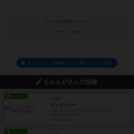
ログイン/会員登録でコメント
ログインする
ザ・バクダン（日本独自リメイク版）のトップに戻る
ももんがさんの投稿
レビュー
充実
ヒットスター
評価：3(これはゲームなのか？)音楽を聴いて、そ
の曲の発売年(発表年？...
8ヶ月前
の投稿
レビュー