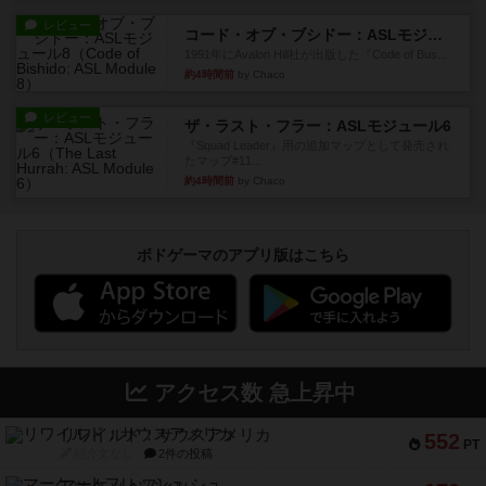
レビュー
コード・オブ・ブシドー：ASLモジュール8
1991年にAvalon Hill社が出版した『Code of Bus...
約4時間前
by Chaco
レビュー
ザ・ラスト・フラー：ASLモジュール6
『Squad Leader』用の追加マップとして発売され
たマップ#11...
約4時間前
by Chaco
ボドゲーマのアプリ版はこちら
アクセス数 急上昇中
リワイルド：サウスアメリカ
552
PT
紹介文なし
2件の投稿
マーケットフレッシュ