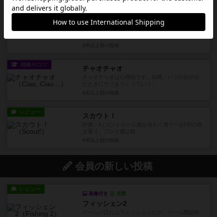
レビュー
充実
カンバンEV
評価：8 (サンドラさんが来るぞぉー) カンバンは
他プレイヤーとのイン...
5年以上前
の投稿
戦略やコツ
チャオチャオ
チャオチャオは心理戦です。結構、バツの目が出
たときにウソをつくっていう...
6年以上前
の投稿
レビュー
スカウト！
評価：4 (コントロール感を味わう運ゲー)評判の高
さ通り、プレイ感は軽...
6年以上前
の投稿
会員の新しい投稿
レビュー
画像付き
充実
フィッシェン2
ゲームの流れはフィッシェンだが、ゲーム開始時