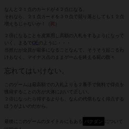
なんと２１点のカードが４２点になる。
それなら、２１点カードを３０点で競り落としても１２点
増えるじゃないか！（
罠
）
２倍になることを皮算用し高額の入札をするようになって
いく。まるで
QE
のように・・・
当然だが全員が最多になることなんて、そうそう起こるわ
けもなく、マイナス点のままゲームを終える屍の数々
忘れてはいけない。
このゲームは最高額での入札よりも２番手で無料で得点を
獲得することの方が大体において正しい。
２倍になったら得するよりも、なんの代償もなく得点する
ほうがよいのだから。
最後にこのゲームのタイトルにもある
バクダン
について