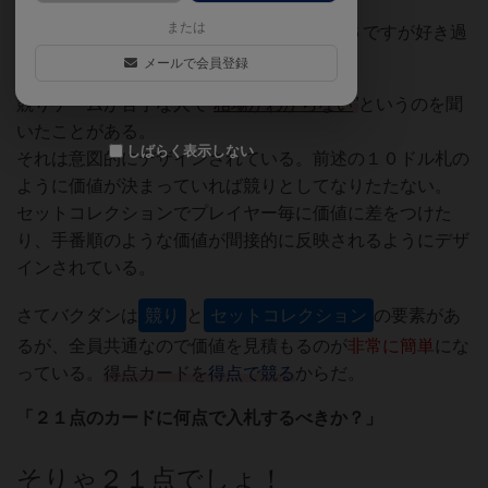
または
評価
：8(本来やりこみ要素はないので５か６ですが好き過
ぎるので）
メールで会員登録
競りゲームが苦手な人で”
相場がわからない
”
というのを聞
いたことがある。
しばらく表示しない
それは意図的にデザインされている。前述の１０ドル札の
ように価値が決まっていれば競りとしてなりたたない。
セットコレクションでプレイヤー毎に価値に差をつけた
り、手番順のような価値が間接的に反映されるようにデザ
インされている。
さてバクダンは
競り
と
セットコレクション
の要素があ
るが、全員共通なので価値を見積もるのが
非常に簡単
にな
っている。
得点カードを
得点で競る
からだ。
「２１点のカードに何点で入札するべきか？」
そりゃ２１点でしょ！