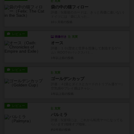
充実
袋の中の猫フィロー
評価：5(最後のカードは、きっと高価に違いない)
ドイツには「袋に入った...
10ヶ月前
の投稿
レビュー
画像付き
充実
オース
評価：１０(歴史と世界を想像して創造するゲー
ム）ROOTやパックスパミ...
1年以上前
の投稿
レビュー
充実
ゴールデンカップ
評価：４(袋とダイスとカードのトリプル運ゲー）
空気感やプレイ感はチャレ...
1年以上前
の投稿
レビュー
充実
パルミラ
評価：5(皆様には、これから転売ヤーになっても
らいます)地味オブ地味。...
約2年前
の投稿