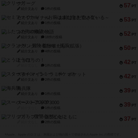
クリーグ
57
PT
紹介文あり
1件の投稿
セミファイナル ～お前はまだ生きている～
53
PT
紹介文あり
1件の投稿
ふたつの街の物語
52
PT
紹介文あり
18件の投稿
クランク! ：冒険者たち（拡張）
50
PT
紹介文あり
4件の投稿
とうほうの！
42
PT
紹介文なし
1件の投稿
スターマイン・ラミー ポケット
42
PT
紹介文あり
2件の投稿
海兵隊
39
PT
紹介文あり
1件の投稿
スーパーストア3000
39
PT
紹介文なし
1件の投稿
フリップ７：復讐心とともに
37
PT
紹介文なし
2件の投稿
※Apple、Apple のロゴ は、米国および他の国々で登録されたApple Inc.の商標です。