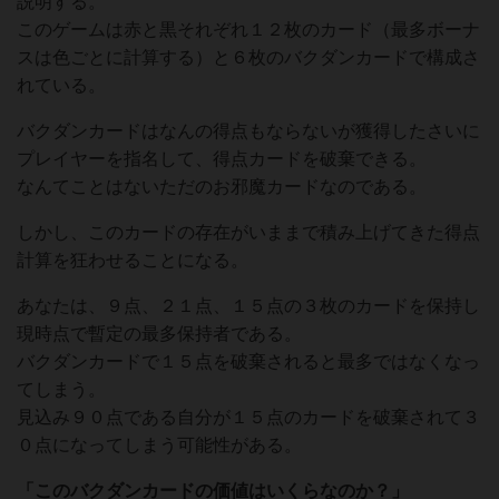
説明する。
このゲームは赤と黒それぞれ１２枚のカード（最多ボーナ
スは色ごとに計算する）と６枚のバクダンカードで構成さ
れている。
バクダンカードはなんの得点もならないが獲得したさいに
プレイヤーを指名して、得点カードを破棄できる。
なんてことはないただのお邪魔カードなのである。
しかし、このカードの存在がいままで積み上げてきた得点
計算を狂わせることになる。
あなたは、９点、２１点、１５点の３枚のカードを保持し
現時点で暫定の最多保持者である。
バクダンカードで１５点を破棄されると最多ではなくなっ
てしまう。
見込み９０点である自分が１５点のカードを破棄されて３
０点になってしまう可能性がある。
「このバクダンカードの価値はいくらなのか？」