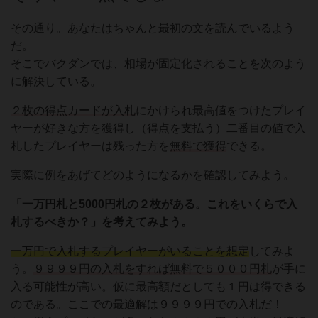
その通り。あなたはちゃんと最初の文を読んでいるよう
だ。
そこでバクダンでは、相場が固定化されることを次のよう
に解決している。
２枚の得点カードが入札
にかけられ最高値をつけたプレイ
ヤーが好きな方を獲得し（得点を支払う）二番目の値で入
札したプレイヤーは残った方を
無料で獲得
できる。
実際に例をあげてどのようになるかを確認してみよう。
「一万円札と5000円札の２枚がある。これをいくらで入
札するべきか？」を考えてみよう。
一万円で入札するプレイヤーがいることを想定
してみよ
う。
９９９９円の入札をすれば無料で５０００円札
が手に
入る可能性が高い。仮に最高額だとしても１円は得できる
のである。ここでの最適解は９９９９円での入札だ！