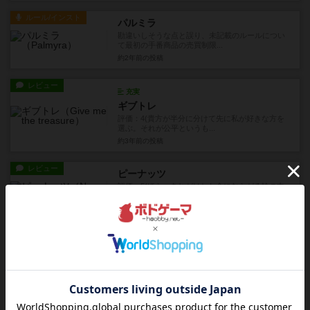
ルール/インスト
パルミラ
勘違いしそうな点と誤り、未記載のルールについ
て最初の手番商品の売買制限...
約2年前
の投稿
レビュー
充実
ギブトレ
評価：4(貴方が半分に分けて先に私が好きな方を
選ぶ。それが公平というも...
約3年前
の投稿
レビュー
ピーナッツ
評価：5(ほら。あれがはした金にむらがる輪の中
のネズミだ)たまらないギ...
3年以上前
の投稿
レビュー
充実
エセ芸術家 ニューヨークへ行く
評価：３寄りの２(し、しんどい ）ひとりだけお
題を知らずにお絵かきをす...
5年弱前
の投稿