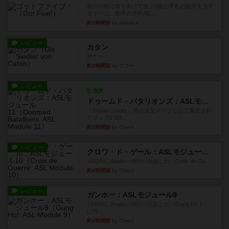
自分の前に背を向けて並ぶ5枚の手札の数字を当て
るゲーム。相手の手札/場...
約2時間前
by daisdice
レビュー
カタン
神ゲー
約3時間前
by アプー
レビュー
充実
ドゥームド・バタリオンズ：ASLモジュール11
『Squad Leader』用の追加マップとして発売され
たマップの#9...
約3時間前
by Chaco
レビュー
クロワ・ド・ゲール：ASLモジュール10
1992年にAvalon Hill社が出版した『Croix de Gu...
約4時間前
by Chaco
レビュー
ガンホー：ASLモジュール9
1992年にAvalon Hill社が出版した『Gung Ho！』
に付...
約4時間前
by Chaco