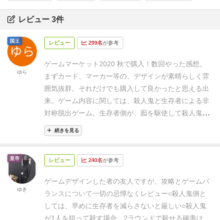
レビュー 3件
国王
レビュー
299名
が参考
ゲームマーケット2020 秋で購入！数回やった感想。
ゆら
まずカード、マーカー等の、デザインが素晴らしく雰
囲気抜群。それだけでも購入して良かったと思える出
来。
ゲーム内容に関しては、殺人鬼と生存者による非
対称脱出ゲーム。
生存者側が、囮を駆使して殺人鬼を
躱して7つある発電機の内5個を修理すると脱出。
です
続きを見る
が。この手のゲームにしてはゲームバランスは半々
か、むしろ殺人鬼側が弱い設定に思えます。
何故な
皇帝
レビュー
240名
が参考
ら、公式裁定で同じ場所に複数の生存者がいた場合で
もダメージは誰かひとりだけな為、実質1ターンに1ダ
ゲームデザインした者の友人ですが、攻略とゲームバ
メージ。
殺人鬼側が勝つには生存者が体力2×4人なの
ゆき
ランスについて一切の忌憚なくレビュー
○殺人鬼側と
で8点。最低8ターンかかる。
それに対して生存者側
しては、早めに生存者を減らさないと厳しい
○殺人鬼
は、4回調べれば治る発電機を5個だけで良いので、最
が1人を狙って殺す場合、2ラウンドで殺せる確率は