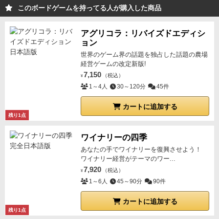
このボードゲームを持ってる人が購入した商品
り、相手の癖を把握できてきたりすると、ハンデなし
でもいい勝負になってくるかもしれない、くらいのバ
アグリコラ：リバイズドエディシ
ランスなのかなー、と。
ちなみにここまでの話、デザ
ョン
イナーと打ち合わせも相談も何もなしのまま私が個人
世界のゲーム界の話題を独占した話題の農場
的に考察した結果ですので、全く違うかもしれませ
経営ゲームの改定新版!
ん。
その時はごめんなさい。
7,150
（税込）
¥
1～4人
30～120分
45件
カートに追加する
残り1点
ワイナリーの四季
あなたの手でワイナリーを復興させよう！
ワイナリー経営がテーマのワー...
7,920
（税込）
¥
1～6人
45～90分
90件
カートに追加する
残り1点