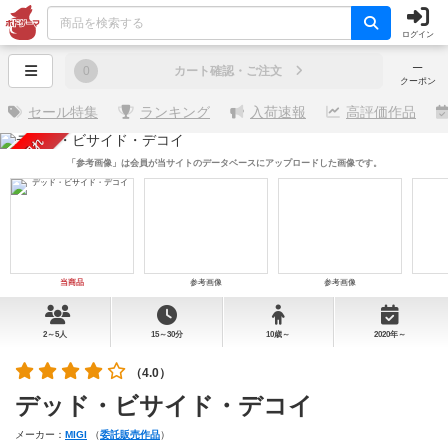
ログイン
─
0
カート確認・ご注文
クーポン
セール特集
ランキング
入荷速報
高評価作品
売り切れ
「参考画像」は会員が当サイトのデータベースにアップロードした画像です。
当商品
参考画像
参考画像
2～5人
15～30分
10歳～
2020年～
（4.0）
デッド・ビサイド・デコイ
メーカー：
MIGI
（
委託販売作品
）