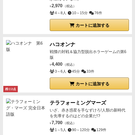
2,970
（税込）
¥
4～8人
10～15分
76件
カートに追加する
ハコオンナ
戦慄の対戦＆協力型脱出ホラーゲームの第6
版
4,400
（税込）
¥
3～6人
45分
33件
カートに追加する
残り2点
テラフォーミングマーズ
いざ、赤き惑星を手なずけろ!人類の新時代
を先導するのはどの企業だ!?
7,700
（税込）
¥
1～5人
90～120分
129件