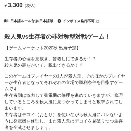
3,300
¥
（税込）
日本語ルール付き/日本語版
インボイス発行不可
（
?
）
殺人鬼vs生存者の非対称型対戦ゲーム！
【ゲームマーケット2020秋 出展予定】
生存者の心理を見抜き、皆殺しにできるか！？
殺人鬼の裏をかいて、脱出できるか！？
このゲームはプレイヤーの1人が殺人鬼、そのほかのプレイヤ
ーが生存者となってそれぞれの立場で勝利条件を目指すゲー
ムです。
生存者側は協力して発電機の修理を進めていきますが、修理
しているところを殺人鬼に見つかってしまうと攻撃されてし
まいます。
生存者はデコイ（おとり）を使いながら殺人鬼にバレないよ
うに発電機を修理し、また殺人鬼はデコイを見破りつつ生存
者を全滅させましょう。