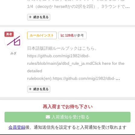
短5ターンで脱出できる。
実際には発電機の修理上限
1/4（decoyか herselfかの2択を2回）、3ラウンドで殺
や、殺人鬼側の修理妨害等もあるが、修理上限に関し
せる確率は1/4（計算省略）よって2-3ラウンドで殺せ
ては生存者側に取って厳しい修理上限1は1つだけであ
続きを見る
る確率がちょうど1/2。
以上を踏まえ、殺人鬼が1人ず
り、2~3なら、どのみち2ターンかければ治せるので対
つ狙い続けるand生存者1人殺すのに3ラウンドかかっ
した縛りではなく。そもそも7つの内5個だけでよいの
勇者
ルール/インスト
128名
が参考
たと仮定して、場に出た修理トークンをカウントして
で、上限1の発電機は治さなくても脱出可能。修理妨
いくと、
4.3.3.（1人死亡）3.2.2（2人死亡）2.1.1（3
害も、妨害してる間は生存者にダメージが与えられな
日本語版詳細ルールブックはこちら。
人死亡
で22個
ジェネレーターごとに1ラウンドに置け
みぎ
い上に。取り除く修理点は1点だけ。生存者が乗せて
https://github.com/migi1982/dbd-
る修理トークンの上限が設定されている関係上、ぴっ
くる修理点は毎ターン4なのでまるっきり釣り合って
rules/blob/main/ja/dbd_rule_ja.md
Click here for the
たり5つのジェネレーターに4個ずつ置ききって20個の
いない。
殺人鬼側は確実に毎ターンひとりにダメージ
detailed
トークンでクリアというのはかなり厳しい（はず）
を与えられれば良いが、実際は囮に躱されるターンは
rulebook(en).
https://github.com/migi1982/dbd-
and殺人鬼生存者が1対1になると生存者側はほぼ絶望
でてくる。囮で回避が2~3ターンも続いたら、生存者
rules/blob/main/en/dbd_rule_en.md
的
と考えると、殺人鬼が1/2の確率で順調に1人づつ殺
続きを見る
側が消耗戦をしかければ殺人鬼側は為す術もない。
な
せていけば殺人鬼勝利、くらいのバランスかなーと個
ので、遊ぶ時は何かしらのハンデをつけて殺人鬼を強
人的に思っております。
（心理戦要素を考慮に入れな
再入荷までお待ち下さい
くしたほうが良いかと思います。
追記 殺人鬼側の修理
い）単純計算では殺人鬼不利
多人数プレイかつ「生存
妨害を1→2にすると難易度ちょうど良さげかなと？
入荷通知を受け取る
者側は相談なし」にすればほぼ互角（どうしても修理
するジェネレーターがバラける）
殺人鬼側が心理戦得
会員登録
後、通知送信先を設定すると入荷通知を受け取れます
意だったり、生存者の相談からヒントを読み取った