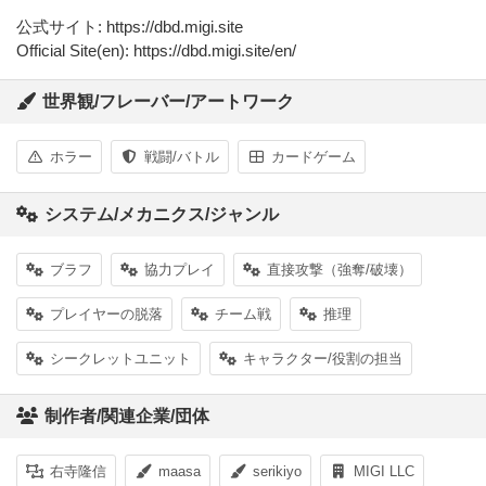
公式サイト: https://dbd.migi.site
Official Site(en): https://dbd.migi.site/en/
世界観/フレーバー/アートワーク
ホラー
戦闘/バトル
カードゲーム
システム/メカニクス/ジャンル
ブラフ
協力プレイ
直接攻撃（強奪/破壊）
プレイヤーの脱落
チーム戦
推理
シークレットユニット
キャラクター/役割の担当
制作者/関連企業/団体
右寺隆信
maasa
serikiyo
MIGI LLC