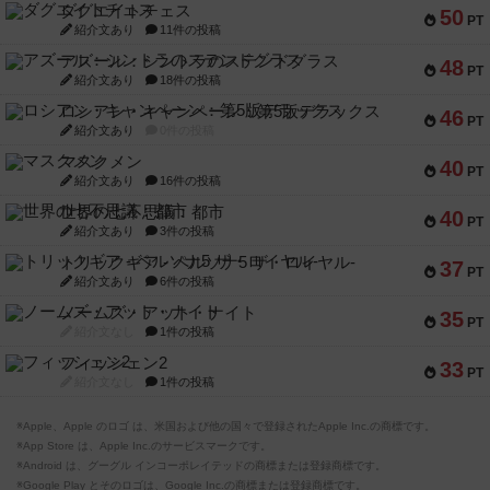
ダグエイトチェス
50
PT
紹介文あり
11件の投稿
アズール：シントラのステンドグラス
48
PT
紹介文あり
18件の投稿
ロシアン・キャンペーン：第5版デラックス
46
PT
紹介文あり
0件の投稿
マスクメン
40
PT
紹介文あり
16件の投稿
世界の七不思議：都市
40
PT
紹介文あり
3件の投稿
トリックギア - ペルソナ5 ザ・ロイヤル-
37
PT
紹介文あり
6件の投稿
ノームズ・アット・ナイト
35
PT
紹介文なし
1件の投稿
フィッシェン2
33
PT
紹介文なし
1件の投稿
※Apple、Apple のロゴ は、米国および他の国々で登録されたApple Inc.の商標です。
※App Store は、Apple Inc.のサービスマークです。
※Android は、グーグル インコーポレイテッドの商標または登録商標です。
※Google Play とそのロゴは、Google Inc.の商標または登録商標です。