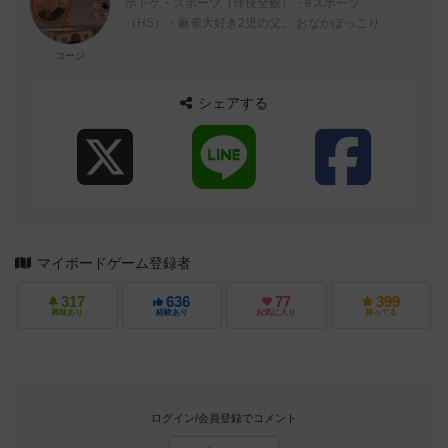
ボドゲ・スポーツ（球技全般）・eスポーツ
（HS）・麻雀大好き2児の父。 おなかぽっこり
コージ
シェアする
マイボードゲーム登録者
317
636
77
399
興味あり
経験あり
お気に入り
持ってる
ログイン/会員登録でコメント