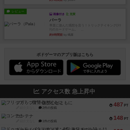
レビュー
画像付き
充実
パーラ
率直に遊んだ感想を言う！トリックテイキング(ﾄﾘ
ﾃ)のカードゲーム。 ...
約9時間前
by 鳴屋
ボドゲーマのアプリ版はこちら
アクセス数 急上昇中
フリップ７：復讐心とともに
487
PT
紹介文なし
2件の投稿
コンテナ
148
PT
紹介文なし
1件の投稿
ドゥームド・バタリオンズ：ASLモジュール11