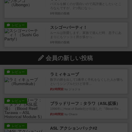
パズルを解くのが面白いので高評価としたいとこ
ろなんですが、2つ気になっ...
8年弱前
の投稿
レビュー
スシゴーパーティ！
ルールは割愛します。家族で遊んだ時、息子にあ
まりにもツッコミ所が多かっ...
8年弱前
の投稿
会員の新しい投稿
レビュー
ラミィキューブ
数字の牌を出して1番早く手札をなくした人が勝ち
というシンプルだけど非常...
約2時間前
by ジョジョ
レビュー
ブラッドリーフ：タラワ（ASL拡張）
1996年にHeat of Battle社が出版した『Blood Re...
約3時間前
by Chaco
レビュー
ASL アクションパック#2