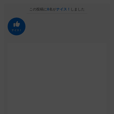
この投稿に
0
名が
ナイス！
しました
ナイス！