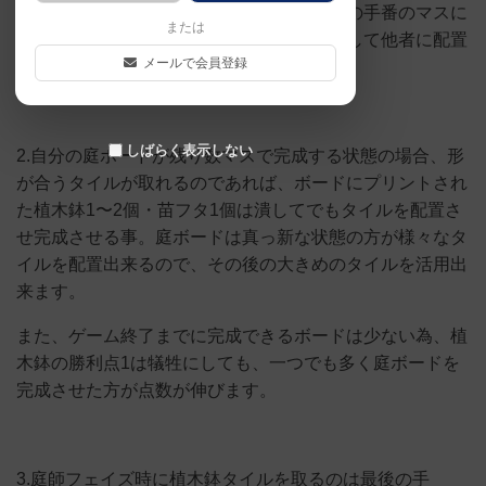
イズ」で自分が取りたいタイルを次の自分の手番のマスに
または
置くだけではなく、他者の庭ボードを確認して他者に配置
メールで会員登録
し辛いタイルを取らせる事。
しばらく表示しない
2.自分の庭ボードが残り数マスで完成する状態の場合、形
が合うタイルが取れるのであれば、ボードにプリントされ
た植木鉢1〜2個・苗フタ1個は潰してでもタイルを配置さ
せ完成させる事。庭ボードは真っ新な状態の方が様々なタ
イルを配置出来るので、その後の大きめのタイルを活用出
来ます。
また、ゲーム終了までに完成できるボードは少ない為、植
木鉢の勝利点1は犠牲にしても、一つでも多く庭ボードを
完成させた方が点数が伸びます。
3.庭師フェイズ時に植木鉢タイルを取るのは最後の手