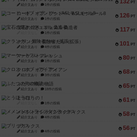
132
PT
紹介文あり
1件の投稿
コード・オブ・ブシドー：ASLモジュール8
126
PT
紹介文あり
1件の投稿
宝石の煌き：デュエル 偽造者
117
PT
紹介文なし
1件の投稿
クランク! ：冒険者たち（拡張）
101
PT
紹介文あり
4件の投稿
マーケットフレッシュ
80
PT
紹介文あり
1件の投稿
クロス・オブ・アイアン
68
PT
紹介文あり
3件の投稿
ふたつの街の物語
65
PT
紹介文あり
18件の投稿
とうほうの！
61
PT
紹介文なし
1件の投稿
メメントオンラインタクティクス
58
PT
紹介文あり
4件の投稿
ブリックス
56
PT
紹介文あり
4件の投稿