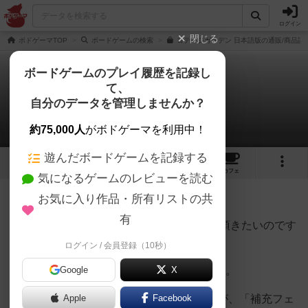
ログイン
閉じる
ボドゲーマTOP
ボードゲームの検索
コテージガーデン 日本語版の通販/商品詳
ボードゲームのプレイ履歴を記録し
て、
コテージガーデン
自分のデータを管理しませんか？
コージさんの戦略やコツ
約75,000人
がボドゲーマを利用中！
遊んだボードゲームを記録する
5
10
56
トップ
画像
動画
レビュー
カフェ
気になるゲームのレビューを読む
お気に入り作品・所有リストの共
305名
0名
0
7年以上前
有
決して必勝法ではないので参考程度に見て頂きたいのです
が、、、
ログイン / 会員登録（10秒）
このゲームにおいて重要な3点を記載します。
Google
X
1.これは誰でもやっている事だと思いますが、「補充フェ
Apple
Facebook