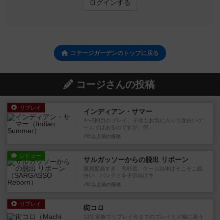
ログインする
コテージガーデンのトップに戻る
コージさんの投稿
リプレイ
インディアン・サマー
4〜5回目のプレイ。子供もお気に入りで面白いゲ
ームではあるのですが、何...
7年以上前
の投稿
レビュー
サルガッソーからの脱出 リボーン
難易度高すぎ、高杉君。ゲーム自体はそこそこ面
白い。パンデミを子供向けキ...
7年以上前
の投稿
リプレイ
街コロ
12/2 家族でリプレイ今までのプレイと大幅に違う