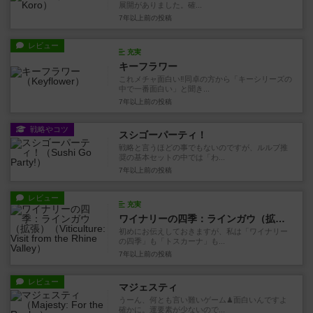
展開がありました。確...
7年以上前
の投稿
レビュー
充実
キーフラワー
これメチャ面白い‼️同卓の方から「キーシリーズの
中で一番面白い」と聞き...
7年以上前
の投稿
戦略やコツ
スシゴーパーティ！
戦略と言うほどの事でもないのですが、ルルブ推
奨の基本セットの中では「わ...
7年以上前
の投稿
レビュー
充実
ワイナリーの四季：ラインガウ（拡張）
初めにお伝えしておきますが、私は「ワイナリー
の四季」も「トスカーナ」も...
7年以上前
の投稿
レビュー
マジェスティ
うーん、何とも言い難いゲーム♟面白いんですよ
確かに。運要素が少ないので...