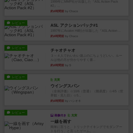
1999年にMMP社が出版した『ASL Action Pack
#2』...
約4時間前
by Chaco
レビュー
ASL アクションパック#1
1997年にAvalon Hill社が出版した『ASL Action ...
約4時間前
by Chaco
レビュー
チャオチャオ
３～４人でわいわい遊ぶのにちょうどいい。ルー
ルは他の方が分かりやすく書...
約4時間前
by S
レビュー
充実
ウイングスパン
（全体評価）☆10/6（普通）（難易度）☆4/5（世
界観・見た目）☆5...
約4時間前
by ハシオキ
レビュー
画像付き
充実
一線を画す
簡単に言うと、トリックテイキングでモダンアー
トを行う、と言ったゲーム。...