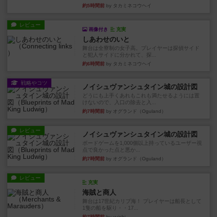
約5時間前
by タカミネコウヘイ
レビュー
画像付き
充実
しあわせのいと
舞台は全寮制の女子高。プレイヤーは探偵サイド
と犯人サイドに分かれて、探...
約6時間前
by タカミネコウヘイ
戦略やコツ
ノイシュヴァンシュタイン城の設計図
どうにも上手くあれもこれも満たせるようには置
けないので、入口の除去と入...
約7時間前
by オグランド（Oguland）
レビュー
ノイシュヴァンシュタイン城の設計図
ボードゲームを1,000個以上持っているユーザー視
点で良かった点と悪か...
約7時間前
by オグランド（Oguland）
レビュー
充実
海賊と商人
舞台は17世紀カリブ海！ プレイヤーは船長として
1隻の船を駆り・・17...
約7時間前
by yuishi