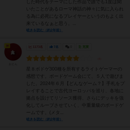
した時代をテーマにした作品で誰でも1度は聞
いたことがあるローマ神話の神々に気に入られ
る為に必死になるプレイヤーというのもよく出
来ているなぁと思う。...
続きを読む（約2年前）
神
1173名
7名
0
充実
おとん
星８ボドゲ300種を所有するライトゲーマーの
感想です。ボードゲーム会にて、５人で遊びま
した。2024年６月【どんなゲーム？】手札をプ
レイすることで古代ヨーロッパを巡り、各地に
拠点を設けてリソース獲得、さらにデッキを強
化してループさせていく、中重量級のボードゲ
ームです。(メタ...
続きを読む（約2年前）