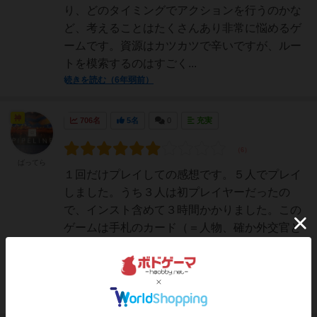
り、どのタイミングでアクションを行うのかな
ど、考えることはたくさんあり非常に悩めるゲ
ームです。資源はカツカツで辛いですが、ルー
トを模索するのはすごく...
続きを読む（6年弱前）
神
706名
5名
0
充実
ばってら
１回だけプレイしての感想です。５人でプレイ
しました。うち３人は初プレイヤーだったの
で、インスト含めて３時間かかりました。この
ゲームは手札のカード（＝人物、確か外交官と
か商人とか護民官とかあったような気がしま
す）をプレイして自国を繁栄させるゲームで
す。ローマ帝国時代の世界観が...
続きを読む（6年弱前）