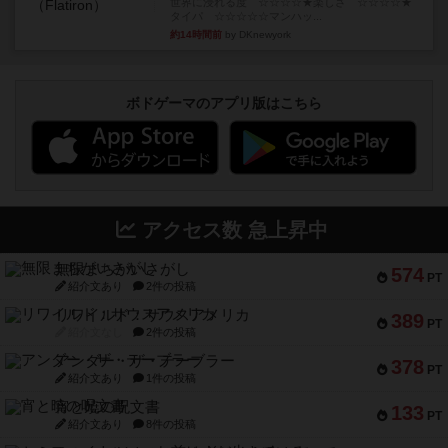
世界に浸れる度 ☆☆☆☆★楽しさ ☆☆☆☆★
タイパ ☆☆☆☆☆マンハッ...
約14時間前
by DKnewyork
ボドゲーマのアプリ版はこちら
アクセス数 急上昇中
無限まちがいさがし
574
PT
紹介文あり
2件の投稿
リワイルド：サウスアメリカ
389
PT
紹介文なし
2件の投稿
アンダー・ザ・テーブラー
378
PT
紹介文あり
1件の投稿
宵と暁の呪文書
133
PT
紹介文あり
8件の投稿