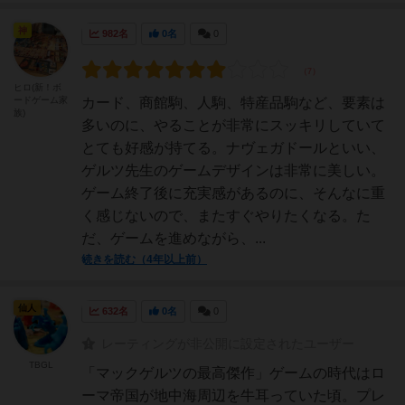
神
982名
0名
0
ヒロ(新！ボ
ードゲーム家
カード、商館駒、人駒、特産品駒など、要素は
族)
多いのに、やることが非常にスッキリしていて
とても好感が持てる。ナヴェガドールといい、
ゲルツ先生のゲームデザインは非常に美しい。
ゲーム終了後に充実感があるのに、そんなに重
く感じないので、またすぐやりたくなる。た
だ、ゲームを進めながら、...
続きを読む（4年以上前）
仙人
632名
0名
0
レーティングが非公開に設定されたユーザー
TBGL
「マックゲルツの最高傑作」ゲームの時代はロ
ーマ帝国が地中海周辺を牛耳っていた頃。プレ