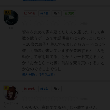
仙人
840名
5名
0
充実
hiro
資材を集めて家を建てたり人を雇ったりして点
数を競うゲームです説明書とにらめっこしなが
ら10歳の息子と遊んでみました各カードには小
難しく効果が書いていますが要約すると「人を
動かして家を建てる」とか「カード買える」と
か「お金もらった後に商品を売り買いする」と
かなのでそこまで悩む...
続きを読む（7年以上前）
神
595名
1名
0
だか（こ）さ
ん
いやいや、家建ててるだけじゃ勝てません