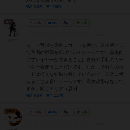
続きを読む（8年弱前）
皇帝
692名
0名
0
充実
あすま
ローマ帝国を舞台にカードを使い、入植者とし
て帝国の版図を広げていくゲームです。基本的
にプレイヤーができることは自分の手札のカー
ドを一枚使うことだけです。しかしそれらのカ
ードは様々な効果を有しているので、非常に考
えることが多いゲームです。直接攻撃はないで
すが、同じエリア（属州...
続きを読む（8年以上前）
大賢者
590名
0名
0
充実
nyanwig