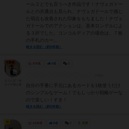
ール２とでも言うべき作品です！ナヴェガドー
ルとの共通点も見られ、ナヴェガドールで感じ
た弱点も改善された印象をもちました！ナヴェ
ガドールでのアクションは、基本ロンデルによ
る３択でした。コンコルディアの場合は、７枚
の手札のカー...
続きを読む（約5年前）
大賢者
376名
0名
0
えりんぎ！@
ボドゲ初心者
自分の手番に手元にあるカードを1枚使うだけ
のシンプルなゲーム！でもしっかり戦略ゲーな
ので楽しい！すき！
続きを読む（約5年前）
神
1435名
8名
0
充実