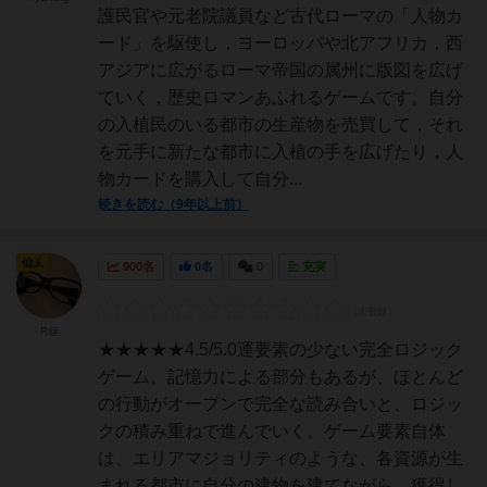
護民官や元老院議員など古代ローマの「人物カ
ード」を駆使し，ヨーロッパや北アフリカ，西
アジアに広がるローマ帝国の属州に版図を広げ
ていく，歴史ロマンあふれるゲームです。自分
の入植民のいる都市の生産物を売買して，それ
を元手に新たな都市に入植の手を広げたり，人
物カードを購入して自分...
続きを読む（9年以上前）
仙人
900名
0名
0
充実
R@
★★★★★4.5/5.0運要素の少ない完全ロジック
ゲーム。記憶力による部分もあるが、ほとんど
の行動がオープンで完全な読み合いと、ロジッ
クの積み重ねで進んでいく。ゲーム要素自体
は、エリアマジョリティのような、各資源が生
まれる都市に自分の建物を建てながら、獲得し