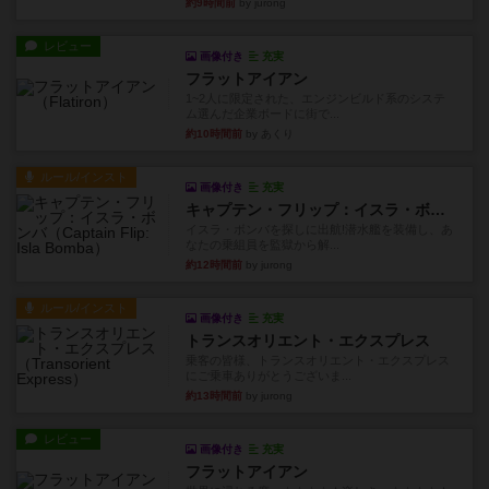
約9時間前
by jurong
レビュー
画像付き
充実
フラットアイアン
1~2人に限定された、エンジンビルド系のシステ
ム選んだ企業ボードに街で...
約10時間前
by あくり
ルール/インスト
画像付き
充実
キャプテン・フリップ：イスラ・ボンバ
イスラ・ボンバを探しに出航!潜水艦を装備し、あ
なたの乗組員を監獄から解...
約12時間前
by jurong
ルール/インスト
画像付き
充実
トランスオリエント・エクスプレス
乗客の皆様、トランスオリエント・エクスプレス
にご乗車ありがとうございま...
約13時間前
by jurong
レビュー
画像付き
充実
フラットアイアン