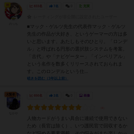
神
833名
7名
0
充実
レーティングが非公開に設定されたユーザー
のっち
■マック・ゲルツ先生の代表作マック・ゲルツ
先生の作品が大好き、というゲーマーの方は多
いと思います。あたしもそのひとり。「ロンデ
ル」と呼ばれる円形の選択肢システムを考案。
「古代」や「ナビゲーター」「インペリアル」
という名作を数多くリリースされておられま
す。このロンデルという仕...
続きを読む（3年以上前）
大賢者
650名
2名
0
画像
なかや
人物カードがうまい具合に連続で使用できない
ため（長官は除く）、いつ護民官で回収するか
など悩める要素満載。その悩みがまた楽しかっ