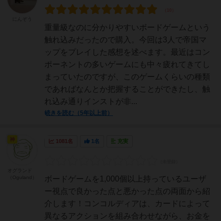
にんぞう
重量級なのに分かりやすいボードゲームという
触れ込みだったので購入。今回は3人で帝国マ
ップをプレイした感想を述べます。最近はコン
ポーネントの多いゲームにも中々疲れてきてし
まっていたのですが、このゲームくらいの種類
であればなんとか把握することができたし、触
れ込み通りインストが非...
続きを読む（5年以上前）
神
1081名
1名
充実
オグランド
（Oguland）
ボードゲームを1,000個以上持っているユーザ
ー視点で良かった点と悪かった点の両面から紹
介します！コンコルディアは、カードによって
異なるアクションを組み合わせながら、お金を