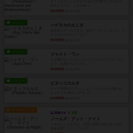
サイコロゲームです1から5までの数字と芋虫がか
かれたダイス。これを振っ...
約8時間前
by みいやん
レビュー
ハゲタカのえじき
超有名なゲームですが、初めてプレイしました。1
から15までのカードがプ...
約8時間前
by みいやん
レビュー
ジャスト・ワン
まぁ面白かった‼️よくテレビとかのバラエティなん
かで、お題がわからずに...
約8時間前
by みいやん
レビュー
ピタッコカルタ
ボドゲ相席会でプレイしましたひらがなが書かれ
たカードを2枚まで手をつけ...
約8時間前
by みいやん
ルール/インスト
画像付き
充実
ノームズ・アット・ナイト
ベネボレンス女王は、忠実な臣民を称えるための
祝宴を開こうとしています。...