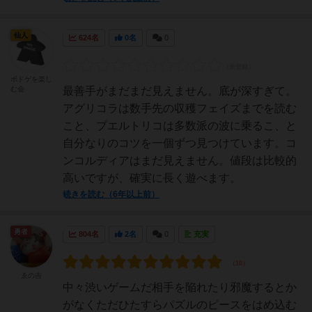
仙人
624名
0名
0
ボドゲを楽し
む会
最善手がまだまだ見えません。底が深すぎて。
アグリコラは数手先の収穫フェイズまでを読む
こと、プエルトリコは多数派の波に乗るこ、と
自分なりのコツを一個ずつ見つけています。コ
ンコルディアはまだ見えません。値段は比較的
高いですが、確実に長く遊べます。
続きを読む（6年以上前）
勇者
804名
2名
0
充実
ゑの吉
中々渋いゲームだ相手を陥れたり邪魔するとか
がなくただひたすらパズルのピースをはめ込む