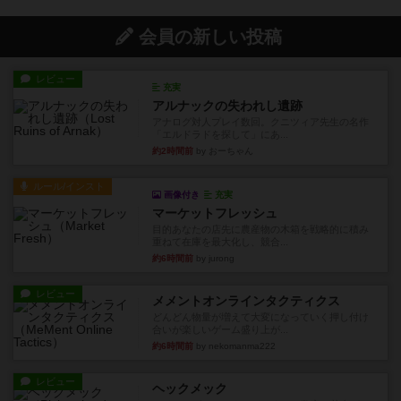
会員の新しい投稿
レビュー
充実
アルナックの失われし遺跡
アナログ対人プレイ数回。クニツィア先生の名作
「エルドラドを探して」にあ...
約2時間前
by おーちゃん
ルール/インスト
画像付き
充実
マーケットフレッシュ
目的あなたの店先に農産物の木箱を戦略的に積み
重ねて在庫を最大化し、競合...
約6時間前
by jurong
レビュー
メメントオンラインタクティクス
どんどん物量が増えて大変になっていく押し付け
合いが楽しいゲーム盛り上が...
約6時間前
by nekomanma222
レビュー
ヘックメック