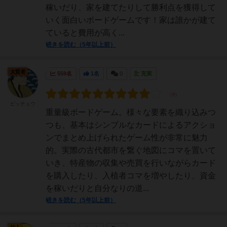
稼いだり、家を建てたりして勝利点を獲得して
いく面白いボードゲームです！家は誰かが建て
ていると費用が高く...
続きを読む（5年以上前）
大賢者
559名
1名
0
充実
ビッチュウ
重量級ボードゲーム。様々な要素を織り込みつ
つも、基本はシンプルなカードによるアクショ
ンでまとめ上げられたゲーム性が非常に魅力
的。実際の古代都市を繋ぐ地図にコマを置いて
いき、特産物の収集や売買を行いながらカード
を購入したり、入植者コマを増やしたり、資金
を稼いだりと自分なりの道...
続きを読む（5年以上前）