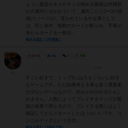
ように盤面をキョロキョロ眺める盤面は何種類
かの属州に分かれていて、属州ごとに2〜3の資
源(リソース)が、置かれているやる事として
は、同じ条件、枚数のカードが配られ、手番が
来たらカードを一枚出...
続きを読む（7年弱前）
大賢者
807名
2名
0
充実
Yu
すごい好きで、トップ5には入るくらいに好き
なゲームです。ただ結構考える事も多く運要素
が少ないゲームなので、好みが分かれるかもし
れません。人数によってプレイするマップが盤
面の表裏で異なるので、プレイする際にはよく
確認してからスタートしたほうがいいです。コ
ンコルディアという古代...
続きを読む（7年以上前）