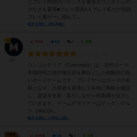
とプレイ時間のバランスを重視ダウンタイムの
少なさを重視■プレイ環境4人プレイ私だけ初回
プレイ重ゲーに慣れて...
続きを読む（約1年前）
神
350名
5名
0
充実
真夏。
コンコルディア（Concordia）は、古代ローマ
帝国時代の地中海沿岸を舞台とした戦略性の高
いボードゲームです。プレイヤーはローマの名
家となり、入植者を派遣して各地に商館を建設
し、資源を生産・取引しながら商業網を拡大し
ていきます。ゲームデザイナーはマック・ゲル
ツ（MacGe...
続きを読む（1年以上前）
大賢者
1000名
5名
0
充実