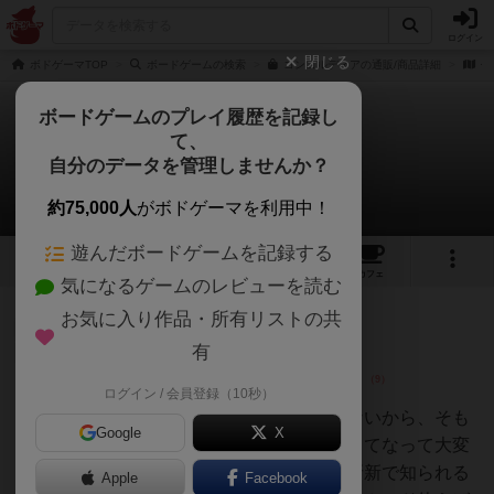
ログイン
閉じる
ボドゲーマTOP
ボードゲームの検索
コンコルディアの通販/商品詳細
作
ボードゲームのプレイ履歴を記録し
て、
コンコルディア
自分のデータを管理しませんか？
36件のレビュー
約75,000人
がボドゲーマを利用中！
遊んだボードゲームを記録する
14
2
36
170
トップ
画像
動画
レビュー
カフェ
気になるゲームのレビューを読む
お気に入り作品・所有リストの共
仙人
273名
0名
0
充実
有
ログイン / 会員登録（10秒）
おーちゃん
Switchでプレイ。歴史の知識がないから、そも
Google
X
そもローマ帝国の属州って何？ってなって大変
だった。人物カードの使い方が斬新で知られる
Apple
Facebook