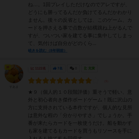
ね…。1回プレイしただけなのでアレですが、
どうにも勝ってるんだか負けてるんだかわかり
ません。後々の反省としては、このゲーム、カ
ードを押さえる事で点数が結構跳ね上がるんで
すが、ついつい家を建てる事に集中してしまっ
て、気付けば自分がどのくら...
続きを読む（8年弱前）
神
1122名
7名
0
充実
すあま
★９（個人的１０段階評価）重そうで軽い、意
外と初心者向き傑作ボードゲーム！既に沢山の
方に支持されている本作ですが、個人的な見所
は意外な程の「分かりやすさ」でしょうか。手
番が来たらカードを一枚使うだけ。船を動かす
も家を建てるもカードを買うもリソースを手に
入れるも捨て札を回収す...