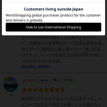
勇者
651名
3名
0
充実
ダダ
3人プレイでの感想。全員初プレイでしたが、
やることは重量級の割にはかなりシンプルなの
でルールの把握に困ることはありませんでし
た。労働者コマを移動させつつ資源と資金を集
めてボード(地図)上に家を建てていく事になる
のですが、すべての行動には1回の手番で1枚し
か出せないカードが必...
続きを読む（約6年前）
神
1307名
4名
0
充実
maro
個人的にオールタイムベストに入るゲーム。レ
ビューではあまり好きとか嫌いとかは書かない