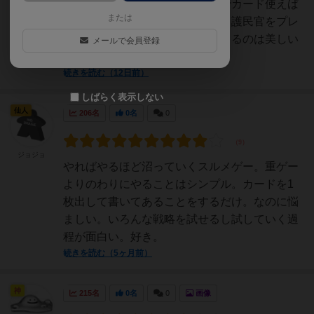
ゲームだと思うけど、どの順番でカード使えば
または
いいのかの判断にも迷いました。護民官をプレ
イすれば全てのカードを回収できるのは美しい
メールで会員登録
けどね。植民地っ...
続きを読む（12日前）
しばらく表示しない
仙人
206名
0名
0
ジョジョ
やればやるほど沼っていくスルメゲー。重ゲー
よりのわりにやることはシンプル。カードを1
枚出して書いてあることをするだけ。なのに悩
ましい。いろんな戦略を試せるし試していく過
程が面白い。好き。
続きを読む（5ヶ月前）
神
215名
0名
0
画像