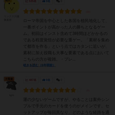
仙人
535名
0名
0
リンクス川越
事業所
ローマ帝国を中心とした各国を植民地化して、
一番ポイントが高かった人の勝ちとなるゲー
ム。初回はインスト含めて3時間ほどかかるの
である程度覚悟が必要な重ゲー。「素材を集め
て都市を作る」という点ではカタンに近いが、
素材に加え役職も大事な要素である点において
こちらの方が複雑。・プレ...
続きを読む（6年弱前）
大賢者
487名
0名
0
light
運の少ないゲームですが、やることは案外シン
プルで手元のカードを使うのがメインです。セ
ットアップが毎回異なり、どのような経路を通