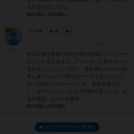
た資源を元に次の...
続きを読む（10年弱前）
仙人
756名
0名
0
じーふい
得点計算が複雑で自分の勢力を拡げていくゲー
ムとしか言えません。アクションは全てカード
を出すことによって行い、基本的なカードの効
果も多くないので90分のゲームでありながら、
ルールはわずか4ページです。直接攻撃がな
く、どでかいマップに自分の駒を置いたり、お
金や商品、カードを獲得...
続きを読む（10年弱前）
コンコルディアのトップに戻る