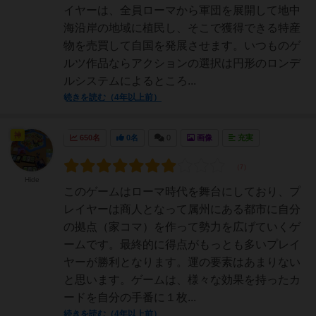
イヤーは、全員ローマから軍団を展開して地中
海沿岸の地域に植民し、そこで獲得できる特産
物を売買して自国を発展させます。いつものゲ
ルツ作品ならアクションの選択は円形のロンデ
ルシステムによるところ...
続きを読む（4年以上前）
神
650名
0名
0
画像
充実
Hide
このゲームはローマ時代を舞台にしており、プ
レイヤーは商人となって属州にある都市に自分
の拠点（家コマ）を作って勢力を広げていくゲ
ームです。最終的に得点がもっとも多いプレイ
ヤーが勝利となります。運の要素はあまりない
と思います。ゲームは、様々な効果を持ったカ
ードを自分の手番に１枚...
続きを読む（4年以上前）