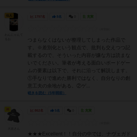
仙人
1797名
8名
0
充実
わんにゃんて
るお
つまらなくはないが整理してしまった作品で
す。※差別化という観点で、批判も交えつつ記
載するので、そういった内容が嫌な方は読まな
いでください。筆者が考える面白いボードゲー
ムの要素は以下で、それに沿って解説します。
①手なりで進めた勝利ではなく、自分なりの創
意工夫の余地がある。②ゲ...
続きを読む（5年弱前）
神
862名
5名
0
充実
大吉さん
★★★Excellent！！自分の中では、ナヴェガド