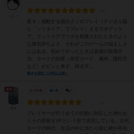
エヌノ
星９：感動する面白さソロプレイ（デジタル版
と「ソリタリア」でプレイ）まるでボディケ
ア、フットケアでツボを刺激されたときのよう
な痛気持ちよさ、それがこのゲームの悩ましさ
にはある。初めてやったときは資源の取得方
法、カードの効果（長官カード、属州、護民官
など）がピンと来ず、得点方...
続きを読む（1年以上前）
勇者
674名
1名
0
夢夫
プレイヤーが行う全ての行動に対応した神がお
りその恩寵をVPという形で表現している。古代
ローマの時代、生活の中に当たり前に神が存在