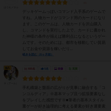
はぐれメタル
デッキゲームっぽいコマンド入手系のゲームで
すね。人物カードがコマンド用のカードになり
ます。このゲームは、人物カードを沢山購入
し、コマンドを実行した上で、カードに書かれ
た神様の条件が揃えば勝利点になるというゲー
ムです。そのためには、都市を移動してい貿易
してお金や資源を稼いだり...
続きを読む（6ヶ月前）
仙人
685名
5名
画像
充実
R（アール）
手札構築と盤面の広がりが見事に融合する「コ
ンコルディア」※基本マップ且つ拡張要素なし
をプレイした感想です※■筆者の基本スタイル
重ゲーが好き論理的に考える要素が好き運要素