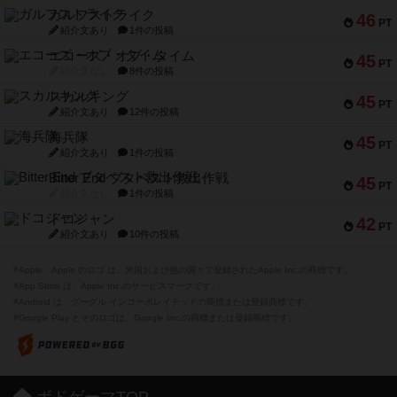
ガルフストライク
46
PT
紹介文あり
1件の投稿
エコーズ・オブ・タイム
45
PT
紹介文なし
8件の投稿
スカルキング
45
PT
紹介文あり
12件の投稿
海兵隊
45
PT
紹介文あり
1件の投稿
Bitter End ブタペスト救出作戦
45
PT
紹介文なし
1件の投稿
ドコジャン
42
PT
紹介文あり
10件の投稿
※Apple、Apple のロゴ は、米国および他の国々で登録されたApple Inc.の商標です。
※App Store は、Apple Inc.のサービスマークです。
※Android は、グーグル インコーポレイテッドの商標または登録商標です。
※Google Play とそのロゴは、Google Inc.の商標または登録商標です。