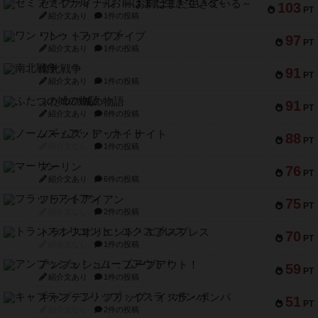
セミファイナル ～お前はまだ生きている～
103
PT
紹介文あり
1件の投稿
ワン・トゥ・ファイブ
97
PT
紹介文あり
1件の投稿
南北戦争
91
PT
紹介文あり
1件の投稿
ふたつの城の物語
91
PT
紹介文あり
6件の投稿
ノームズ・アット・ナイト
88
PT
紹介文なし
1件の投稿
マーリン
76
PT
紹介文あり
6件の投稿
フラットアイアン
75
PT
紹介文なし
2件の投稿
トランスオリエント・エクスプレス
70
PT
紹介文なし
1件の投稿
アンブッシュ！：ムーブアウト！
59
PT
紹介文あり
1件の投稿
キャプテン・フリップ：イスラ・ボンバ
51
PT
紹介文なし
2件の投稿