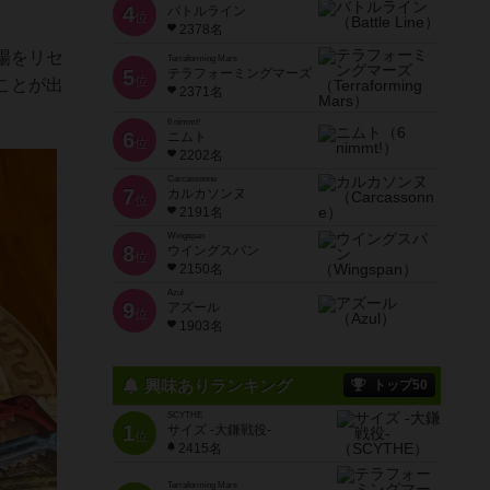
4
バトルライン
位
2378名
場をリセ
Terraforming Mars
5
テラフォーミングマーズ
位
ことが出
2371名
6 nimmt!
6
ニムト
位
2202名
Carcassonne
7
カルカソンヌ
位
2191名
Wingspan
8
ウイングスパン
位
2150名
Azul
9
アズール
位
1903名
興味ありランキング
トップ50
SCYTHE
1
サイズ -大鎌戦役-
位
2415名
Terraforming Mars