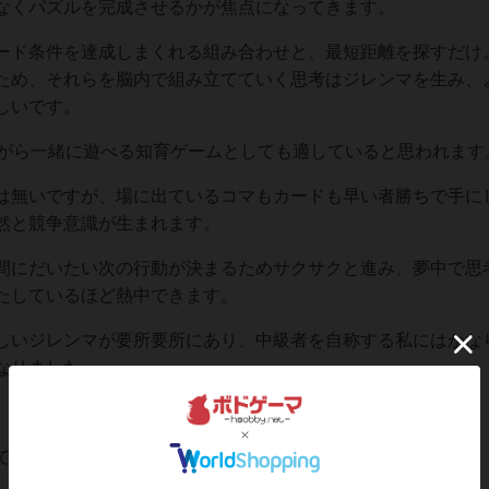
なくパズルを完成させるかが焦点になってきます。
ード条件を達成しまくれる組み合わせと、最短距離を探すだけ
ため、それらを脳内で組み立てていく思考はジレンマを生み、
しいです。
ながら一緒に遊べる知育ゲームとしても適していると思われます
は無いですが、場に出ているコマもカードも早い者勝ちで手に
然と競争意識が生まれます。
間にだいたい次の行動が決まるためサクサクと進み、夢中で思
たしているほど熱中できます。
しいジレンマが要所要所にあり、中級者を自称する私にはかな
なりました。
ている追加ルールとして『供物トークン』があります。