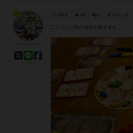
神
456名
4名
0
5年以上前
二人プレイ時の感想を書きます。
winterkoninkske
シェアする