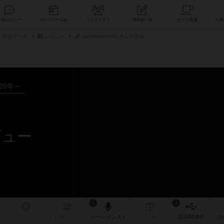
索
新着レビュー
ボードゲーム会
コミュニティ
掲示板一覧
作品データ
レビュー
winterkoninkskeさんの投稿
020年～
レビュー
1
1
リプレイ
日記
戦略
・コツ
ルール
/インスト
掲示板
拡張/関連
作
次