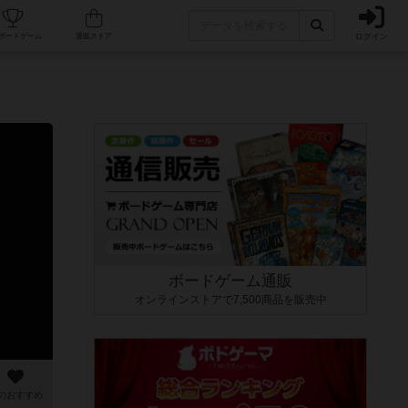
ログイン
カフェ/店舗
人気ボードゲーム
通販ストア
ボードゲーム通販
オンラインストアで7,500商品を販売中
のおすすめ