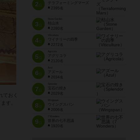
2
テラフォーミングマーズ
位
2395名
Stone Garden
3
枯山水
位
2280名
Viticulture
4
ワイナリーの四季
位
2272名
Agricola
5
アグリコラ
位
2120名
Azul
6
アズール
位
2034名
Splendor
7
宝石の煌き
位
2029名
れておく
Wingspan
ります。
8
ウイングスパン
位
2006名
。
7 Wonders
9
世界の七不思議
位
1920名