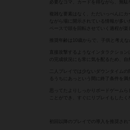
必要なコマ、カードを得ながら、無駄
複雑な要素はなく、ただいっぺんにカ
ながら場に開示されている情報が多い
ペースで頭を回転させていく過程が楽
推奨年齢は10歳からで、子供と考え
直接攻撃するようなインタラクション
の完成状況にも常に気を配るため、自
二人プレイでは少ないダウンタイムの
るうちにあっという間に終了条件を満
思ってたよりしっかりボードゲームら
ことができ、すぐにリプレイもしたく
初回以降のプレイでの導入を推奨され