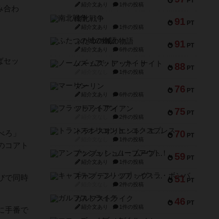
PT
紹介文あり
1件の投稿
み合わ
南北戦争
91
PT
紹介文あり
1件の投稿
。
ふたつの城の物語
91
PT
紹介文あり
6件の投稿
ばセッ
ノームズ・アット・ナイト
88
PT
紹介文なし
1件の投稿
マーリン
76
PT
紹介文あり
6件の投稿
フラットアイアン
75
PT
紹介文なし
2件の投稿
トランスオリエント・エクスプレス
70
べろ」
PT
紹介文なし
1件の投稿
のコアト
アンブッシュ！：ムーブアウト！
59
PT
紹介文あり
1件の投稿
キャプテン・フリップ：イスラ・ボンバ
51
びで同時
PT
紹介文なし
2件の投稿
ガルフストライク
46
PT
紹介文あり
1件の投稿
に手番で