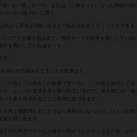
の『頭』か『尾』を一つ、または『二個セットになった胴体の組
スペース（最大8）に置く。
は山札から手札が5枚になるまで組み合わせて引くことができる
ツからコアトル像を組み立て、預言カードの条件を満たしていれ
条件を満たしていればセット。
です。
組み合わせで組み立てることが出来ます。
「この色とこの色をこの順番で並べろ」「この色を連続して並
せろ」といった達成条件が書かれているので、基本的には一体
るべく多く達成することで勝利に近づきます。
トル内で複数満たすことでより高得点になったり、ひとつの並
要素が楽しめます。
成させた時点でゲームが終了へ向かうレースとなるため、いか