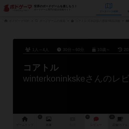
世界のボードゲームを楽しもう！
ボードゲーム専門の総合情報サイト
データベース
検
ボドゲーマTOP
ボードゲームの検索
コアトル 日本語版の通販/商品詳細
1人～4人
30分～60分
10歳～
2
コアトル
winterkoninkskeさんの
6
4
28
ゲーム
トップ
画像
動画
レビュー
店舗/
カフェ