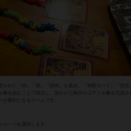
置かれた『頭』『尾』『胴体』を集め、『神殿カード』『預言
ル像を組むことで得点し、誰かが三体目のコアトル像を完成さ
ーが勝利となるゲームです。
から一つを選択します。