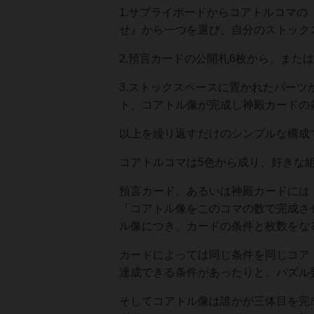
1.サプライボードからコアトルコマ
せ』から一つを選び、自分のストック
2.預言カードの公開札6枚から、また
3.ストックスペースに置かれたパー
ト、コアトル像が完成し神殿カードの
以上を繰り返すだけのシンプルな構成
コアトルコマは5色から成り、好きな
預言カード、あるいは神殿カードには
「コアトル像をこのコマの数で完成さ
ル像につき、カードの条件と枚数をな
カードによっては同じ条件を同じコア
達成できる条件があったりと、パズル
そしてコアトル像は誰かが三体目を完