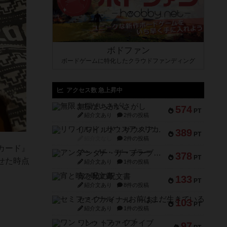
ボドファン
ボードゲームに特化したクラウドファンディング
アクセス数 急上昇中
無限まちがいさがし
574
PT
紹介文あり
2件の投稿
リワイルド：サウスアメリカ
389
PT
紹介文なし
2件の投稿
カード』
アンダー・ザ・テーブラー
378
PT
せた時点
紹介文あり
1件の投稿
宵と暁の呪文書
133
PT
紹介文あり
8件の投稿
セミファイナル ～お前はまだ生きている～
103
PT
紹介文あり
1件の投稿
ワン・トゥ・ファイブ
97