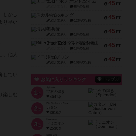
エコーズ・オブ・タイム
45
PT
紹介文なし
8件の投稿
。しかし
スカルキング
45
PT
紹介文あり
12件の投稿
より早い
海兵隊
45
PT
紹介文あり
1件の投稿
。
Bitter End ブタペスト救出作戦
45
PT
紹介文なし
1件の投稿
し、他人
ドコジャン
42
PT
紹介文あり
10件の投稿
考してい
お気に入りランキング
トップ50
Splendor
1
宝石の煌き
位
り楽しむ
4041名
Die Siedler von Catan
2
カタン
位
3616名
Dominion
3
ドミニオン
位
2530名
Battle Line