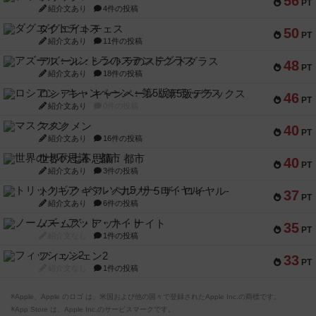
56
PT
紹介文あり
4件の投稿
ダグエイトチェス
50
PT
紹介文あり
11件の投稿
アズール：シントラのステンドグラス
48
PT
紹介文あり
18件の投稿
ロシアン・キャンペーン：第5版デラックス
46
PT
紹介文あり
0件の投稿
マスクメン
40
PT
紹介文あり
16件の投稿
世界の七不思議：都市
40
PT
紹介文あり
3件の投稿
トリックギア - ペルソナ5 ザ・ロイヤル-
37
PT
紹介文あり
6件の投稿
ノームズ・アット・ナイト
35
PT
紹介文なし
1件の投稿
フィッシェン2
33
PT
紹介文なし
1件の投稿
※Apple、Apple のロゴ は、米国および他の国々で登録されたApple Inc.の商標です。
※App Store は、Apple Inc.のサービスマークです。