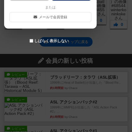
または
メールで会員登録
0
1
0
1
1
0
しばらく表示しない
コアトルのトップに戻る
会員の新しい投稿
レビュー
ブラッドリーフ：タラワ（ASL拡張）
1996年にHeat of Battle社が出版した『Blood Re...
約1時間前
by Chaco
レビュー
ASL アクションパック#2
1999年にMMP社が出版した『ASL Action Pack
#2』...
約1時間前
by Chaco
レビュー
ASL アクションパック#1