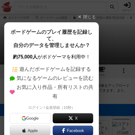
ログイン
閉じる
ボドゲーマTOP
ボードゲームの検索
コアトル 日本語版の通販/商品詳細
ボードゲームのプレイ履歴を記録し
て、
コアトル
自分のデータを管理しませんか？
6件の画像
約75,000人
がボドゲーマを利用中！
遊んだボードゲームを記録する
6
4
28
トップ
画像
動画
レビュー
カフェ
気になるゲームのレビューを読む
ボドゲーマにログインすると、
「コアトル（Cóatl）」
の画像をアップロード
お気に入り作品・所有リストの共
出来たり、他のユーザーの投稿画像に評価を付けることができます。また、
トップ6の画像は様々なページで表示されます。
有
ログイン / 会員登録（10秒）
トップに表示される画像
Google
X
[退会者:2726]
winterkoninkske
winterkoninkske
千代🌸
まつなが
16C
Apple
Facebook