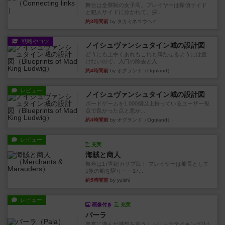
舞台は全寮制の女子高。プレイヤーは探偵サイド
と犯人サイドに分かれて、探...
約3時間前
by タカミネコウヘイ
戦略やコツ
ノイシュヴァンシュタイン城の設計図
どうにも上手くあれもこれも満たせるようには置
けないので、入口の除去と入...
約4時間前
by オグランド（Oguland）
レビュー
ノイシュヴァンシュタイン城の設計図
ボードゲームを1,000個以上持っているユーザー視
点で良かった点と悪か...
約4時間前
by オグランド（Oguland）
レビュー
充実
海賊と商人
舞台は17世紀カリブ海！ プレイヤーは船長として
1隻の船を駆り・・17...
約5時間前
by yuishi
レビュー
画像付き
充実
パーラ
率直に遊んだ感想を言う！トリックテイキング(ﾄﾘ