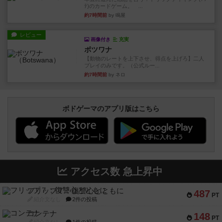
ﾃ)のカードゲーム。 ...
約7時間前
by 鳴屋
レビュー
画像付き
充実
ボツワナ
【動物のレートを上下させ、得点を上げろ】二人
プレイのみです。（公式ルー...
約7時間前
by ネロ
ボドゲーマのアプリ版はこちら
アクセス数 急上昇中
フリップ７：復讐心とともに
487
PT
紹介文なし
2件の投稿
コンテナ
148
PT