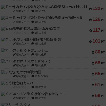
紹介文なし
1件の投稿
ドゥームド・バタリオンズ：ASLモジュール11
132
PT
紹介文あり
1件の投稿
コード・オブ・ブシドー：ASLモジュール8
126
PT
紹介文あり
1件の投稿
宝石の煌き：デュエル 偽造者
117
PT
紹介文なし
1件の投稿
クランク! ：冒険者たち（拡張）
101
PT
紹介文あり
4件の投稿
マーケットフレッシュ
80
PT
紹介文あり
1件の投稿
クロス・オブ・アイアン
68
PT
紹介文あり
3件の投稿
ふたつの街の物語
65
PT
紹介文あり
18件の投稿
とうほうの！
61
PT
紹介文なし
1件の投稿
メメントオンラインタクティクス
58
PT
紹介文あり
4件の投稿
ブリックス