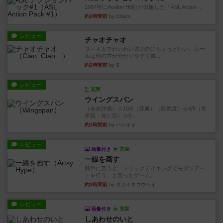
1997年にAvalon Hill社が出版した『ASL Action ...
約2時間前
by Chaco
レビュー
チャオチャオ
３～４人でわいわい遊ぶのにちょうどいい。ルー
ルは他の方が分かりやすく書...
約2時間前
by S
レビュー
充実
ウイングスパン
（全体評価）☆10/6（普通）（難易度）☆4/5（世
界観・見た目）☆5...
約2時間前
by ハシオキ
レビュー
画像付き
充実
一線を画す
簡単に言うと、トリックテイキングでモダンアー
トを行う、と言ったゲーム。...
約3時間前
by タカミネコウヘイ
レビュー
画像付き
充実
しあわせのいと