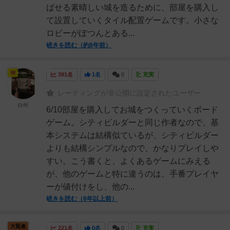
ばせる素晴しい城を造るために、部屋を購入し
て設置していくタイル配置ゲームです。小さな
ロビーがぽつんとある...
続きを読む（約8年前）
神
391名
1名
0
充実
レーティングが非公開に設定されたユーザー
白州
6/10部屋を購入してお城をつくっていくボード
ゲーム。シティビルダーと同じ作者なので、基
本システムは結構似ているが、シティビルダー
よりも結構シンプルなので、かなりプレイしや
すい。こう書くと、よくあるゲームにみえる
が、他のゲームと特に違うのは、手番プレイヤ
ーが値付けをし、他の...
続きを読む（8年以上前）
大賢者
221名
0名
0
充実