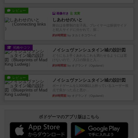
レビュー
画像付き
充実
しあわせのいと
舞台は全寮制の女子高。プレイヤーは探偵サイド
と犯人サイドに分かれて、探...
約8時間前
by タカミネコウヘイ
戦略やコツ
ノイシュヴァンシュタイン城の設計図
どうにも上手くあれもこれも満たせるようには置
けないので、入口の除去と入...
約9時間前
by オグランド（Oguland）
レビュー
ノイシュヴァンシュタイン城の設計図
ボードゲームを1,000個以上持っているユーザー視
点で良かった点と悪か...
約9時間前
by オグランド（Oguland）
ボドゲーマのアプリ版はこちら