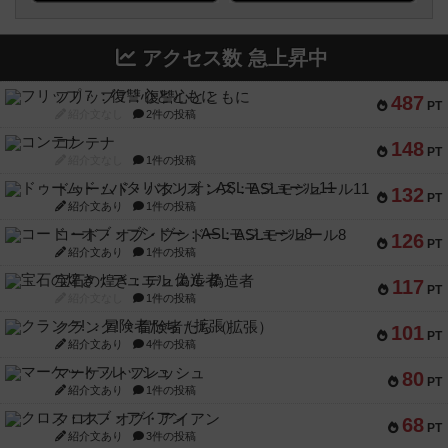
アクセス数 急上昇中
フリップ７：復讐心とともに
487
PT
紹介文なし
2件の投稿
コンテナ
148
PT
紹介文なし
1件の投稿
ドゥームド・バタリオンズ：ASLモジュール11
132
PT
紹介文あり
1件の投稿
コード・オブ・ブシドー：ASLモジュール8
126
PT
紹介文あり
1件の投稿
宝石の煌き：デュエル 偽造者
117
PT
紹介文なし
1件の投稿
クランク! ：冒険者たち（拡張）
101
PT
紹介文あり
4件の投稿
マーケットフレッシュ
80
PT
紹介文あり
1件の投稿
クロス・オブ・アイアン
68
PT
紹介文あり
3件の投稿