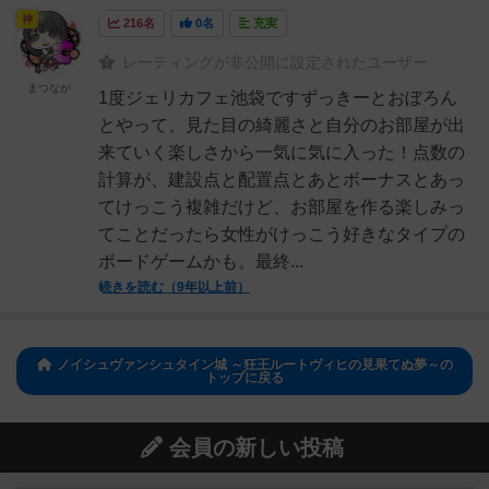
神
216名
0名
充実
レーティングが非公開に設定されたユーザー
まつなが
1度ジェリカフェ池袋ですずっきーとおぼろん
とやって、見た目の綺麗さと自分のお部屋が出
来ていく楽しさから一気に気に入った！点数の
計算が、建設点と配置点とあとボーナスとあっ
てけっこう複雑だけど、お部屋を作る楽しみっ
てことだったら女性がけっこう好きなタイプの
ボードゲームかも。最終...
続きを読む（9年以上前）
ノイシュヴァンシュタイン城 ～狂王ルートヴィヒの見果てぬ夢～の
トップに戻る
会員の新しい投稿