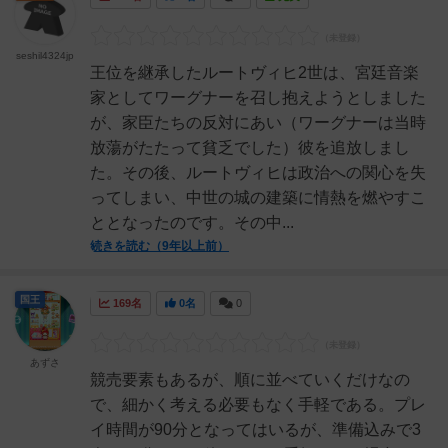
seshil4324jp
王位を継承したルートヴィヒ2世は、宮廷音楽
家としてワーグナーを召し抱えようとしました
が、家臣たちの反対にあい（ワーグナーは当時
放蕩がたたって貧乏でした）彼を追放しまし
た。その後、ルートヴィヒは政治への関心を失
ってしまい、中世の城の建築に情熱を燃やすこ
ととなったのです。その中...
続きを読む（9年以上前）
国王
169名
0名
0
あずさ
競売要素もあるが、順に並べていくだけなの
で、細かく考える必要もなく手軽である。プレ
イ時間が90分となってはいるが、準備込みで3