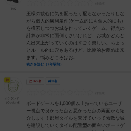
TAC
王様の歓心に気を配ったり配らなかったりしな
がら個人的勝利条件(ゲーム的にも個人的にも)
を模索しつつお城を作っていくゲーム。得点の
計算が非常に面倒くさいけれど、お城がどんど
ん出来上がっていくのはすごく楽しい。ちょっ
とルール的に穴もあるけど、比較的お薦め出来
ます。悩みどころはお...
続きを読む（7年弱前）
神
322名
0名
オグランド
（Oguland）
ボードゲームを1,000個以上持っているユーザ
ー視点で良かった点と悪かった点の両面から紹
介します！部屋タイルを繋げていって素敵な城
を建設していくタイル配置型の面白いボードゲ