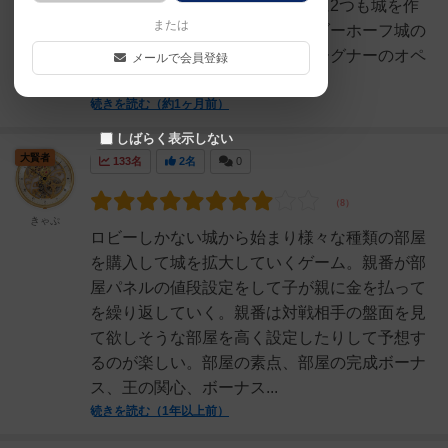
うねという感じなのに、この他に2つも城を作
または
らせたらしい。個人的にはリンダーホーフ城の
人工鍾乳洞がヤバいと思う。ワーグナーのオペ
メールで会員登録
ラの舞台にしたかったん...
続きを読む（約1ヶ月前）
しばらく表示しない
大賢者
133名
2名
0
きゃぷ
ロビーしかない城から始まり様々な種類の部屋
を購入して城を拡大していくゲーム。親番が部
屋パネルの値段設定をして子が親に金を払って
を繰り返していく。親番は対戦相手の盤面を見
て欲しそうな部屋を高く設定したりして予想す
るのが楽しい。部屋の素点、部屋の完成ボーナ
ス、王の関心、ボーナス...
続きを読む（1年以上前）