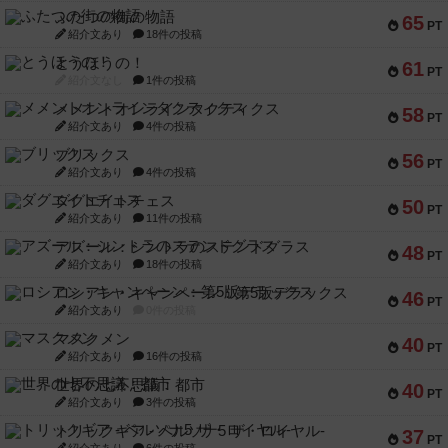
ふたつの街の物語
65
PT
紹介文あり
18件の投稿
とうほうの！
61
PT
紹介文なし
1件の投稿
メメントオンラインタクティクス
58
PT
紹介文あり
4件の投稿
ブリックス
56
PT
紹介文あり
4件の投稿
ダグエイトチェス
50
PT
紹介文あり
11件の投稿
アズール：シントラのステンドグラス
48
PT
紹介文あり
18件の投稿
ロシアン・キャンペーン：第5版デラックス
46
PT
紹介文あり
0件の投稿
マスクメン
40
PT
紹介文あり
16件の投稿
世界の七不思議：都市
40
PT
紹介文あり
3件の投稿
トリックギア - ペルソナ5 ザ・ロイヤル-
37
PT