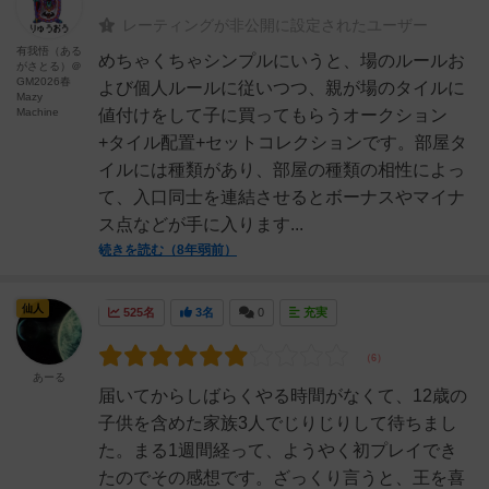
レーティングが非公開に設定されたユーザー
有我悟（ある
めちゃくちゃシンプルにいうと、場のルールお
がさとる）＠
GM2026春
よび個人ルールに従いつつ、親が場のタイルに
Mazy
Machine
値付けをして子に買ってもらうオークション
+タイル配置+セットコレクションです。部屋タ
イルには種類があり、部屋の種類の相性によっ
て、入口同士を連結させるとボーナスやマイナ
ス点などが手に入ります...
続きを読む（8年弱前）
仙人
525名
3名
0
充実
あーる
届いてからしばらくやる時間がなくて、12歳の
子供を含めた家族3人でじりじりして待ちまし
た。まる1週間経って、ようやく初プレイでき
たのでその感想です。ざっくり言うと、王を喜