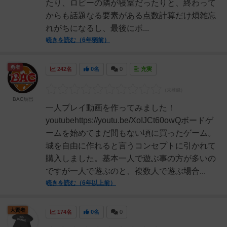
たり、ロビーの隣が寝室だったりと、終わって
からも話題なる要素がある点数計算だけ煩雑忘
れがちになるし、最後にボ...
続きを読む（6年弱前）
勇者
242名
0名
0
充実
BAC辰巳
一人プレイ動画を作ってみました！
youtubehttps://youtu.be/XoIJCt60owQボードゲ
ームを始めてまだ間もない頃に買ったゲーム。
城を自由に作れると言うコンセプトに引かれて
購入しました。基本一人で遊ぶ事の方が多いの
ですが一人で遊ぶのと、複数人で遊ぶ場合...
続きを読む（6年以上前）
大賢者
174名
0名
0