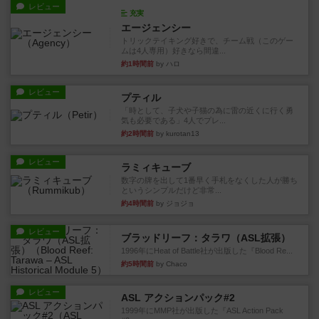
レビュー
充実
エージェンシー
トリックテイキング好きで、チーム戦（このゲー
ムは4人専用）好きなら間違...
約1時間前
by ハロ
レビュー
プティル
「時として、子犬や子猫の為に雷の近くに行く勇
気も必要である」4人でプレ...
約2時間前
by kurotan13
レビュー
ラミィキューブ
数字の牌を出して1番早く手札をなくした人が勝ち
というシンプルだけど非常...
約4時間前
by ジョジョ
レビュー
ブラッドリーフ：タラワ（ASL拡張）
1996年にHeat of Battle社が出版した『Blood Re...
約5時間前
by Chaco
レビュー
ASL アクションパック#2
1999年にMMP社が出版した『ASL Action Pack