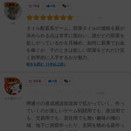
大賢者
78名
0名
0
43
タイル配置系ゲーム。部屋タイルの価格を親が
決められる点は非常に面白い。誰がどの部屋を
欲しがっているかを見極め、如何に親番でお金
を稼ぐか、子のときは欲しい部屋をどれだけ安
く効率的に入手するかが魅力。
続きを読む（1年以上前）
大賢者
325名
0名
0
カネ重がイイ
噂通りの達成感追加追加で拡がっていく、作っ
ていくのが楽しいゲーム戦闘用でも、政治用で
も、交易用でも、居住用でも無い趣味の俺の
城、地下に洞窟作ったり、玄関を眺める庭作っ