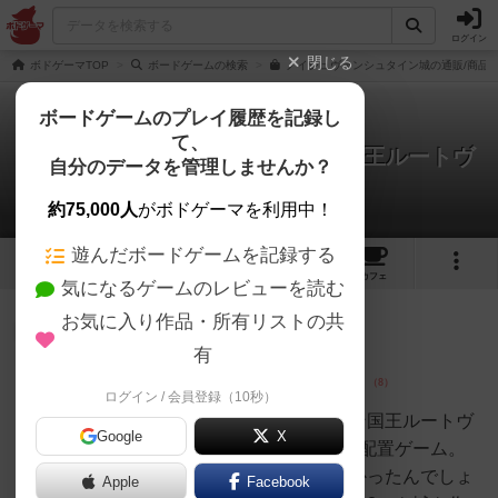
ログイン
閉じる
ボドゲーマTOP
ボードゲームの検索
ノイシュヴァンシュタイン城の通販/商品
ボードゲームのプレイ履歴を記録し
て、
ノイシュヴァンシュタイン城 ～狂王ルートヴ
自分のデータを管理しませんか？
ィヒの見果てぬ夢～
15件のレビュー
約75,000人
がボドゲーマを利用中！
遊んだボードゲームを記録する
20
15
81
トップ
画像
動画
レビュー
カフェ
気になるゲームのレビューを読む
お気に入り作品・所有リストの共
仙人
127名
1名
0
充実
有
ログイン / 会員登録（10秒）
おーちゃん
アプリでソロプレイ。バイエルン国王ルートヴ
Google
X
ィヒ2世が作らせたお城のタイル配置ゲーム。
この城だけでもさぞかしお金かかったんでしょ
Apple
Facebook