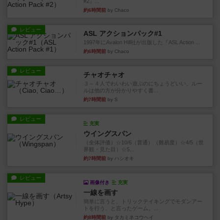
#2』...
約6時間前
by Chaco
レビュー
ASL アクションパック#1
1997年にAvalon Hill社が出版した『ASL Action ...
約6時間前
by Chaco
レビュー
チャオチャオ
３～４人でわいわい遊ぶのにちょうどいい。ルー
ルは他の方が分かりやすく書...
約7時間前
by S
レビュー
充実
ウイングスパン
（全体評価）☆10/6（普通）（難易度）☆4/5（世
界観・見た目）☆5...
約7時間前
by ハシオキ
レビュー
画像付き
充実
一線を画す
簡単に言うと、トリックテイキングでモダンアー
トを行う、と言ったゲーム。...
約8時間前
by タカミネコウヘイ