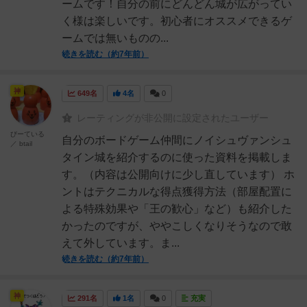
ームです！自分の前にどんどん城が広がってい
く様は楽しいです。初心者にオススメできるゲ
ームでは無いものの...
続きを読む（約7年前）
神
649名
4名
0
レーティングが非公開に設定されたユーザー
びーている
自分のボードゲーム仲間にノイシュヴァンシュ
／ btail
タイン城を紹介するのに使った資料を掲載しま
す。（内容は公開向けに少し直しています） ホ
ントはテクニカルな得点獲得方法（部屋配置に
よる特殊効果や「王の歓心」など）も紹介した
かったのですが、ややこしくなりそうなので敢
えて外しています。ま...
続きを読む（約7年前）
神
291名
1名
0
充実