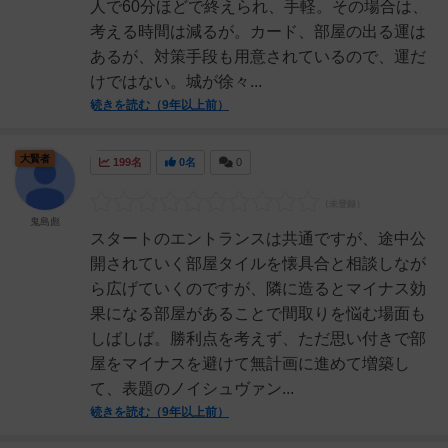
人で60分ほどで終えられ、手軽。その場合は、
考える時間は減るが。カード、部屋の出る運は
あるが、対策手段も用意されているので、運だ
けではない。城が徐々...
続きを読む（9年以上前）
大賢者
199名
0名
0
鬼島彪
スタートのエントランスは共通ですが、途中公
開されていく部屋タイルを懐具合と相談しなが
ら広げていくのですが、隣に造るとマイナス効
果になる部屋があることで間取りを悩む場面も
しばしば。勝利点を考えず、ただ思い付きで部
屋をマイナスを避けて無計画に進めて増築し
て、表題のノイシュヴァン...
続きを読む（9年以上前）