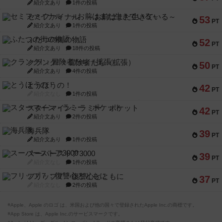
紹介文あり
1件の投稿
セミファイナル ～お前はまだ生きている～
53
PT
紹介文あり
1件の投稿
ふたつの街の物語
52
PT
紹介文あり
18件の投稿
クランク! ：冒険者たち（拡張）
50
PT
紹介文あり
4件の投稿
とうほうの！
42
PT
紹介文なし
1件の投稿
スターマイン・ラミー ポケット
42
PT
紹介文あり
2件の投稿
海兵隊
39
PT
紹介文あり
1件の投稿
スーパーストア3000
39
PT
紹介文なし
1件の投稿
フリップ７：復讐心とともに
37
PT
紹介文なし
2件の投稿
※Apple、Apple のロゴ は、米国および他の国々で登録されたApple Inc.の商標です。
※App Store は、Apple Inc.のサービスマークです。