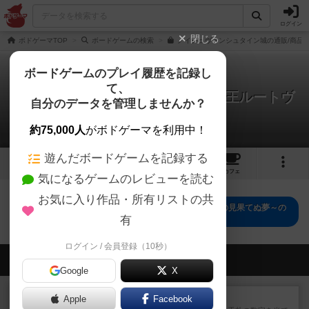
ログイン
閉じる
ボドゲーマTOP
ボードゲームの検索
ノイシュヴァンシュタイン城の通販/商品
ボードゲームのプレイ履歴を記録し
て、
ノイシュヴァンシュタイン城 ～狂王ルートヴ
自分のデータを管理しませんか？
ィヒの見果てぬ夢～
0件の動画
約75,000人
がボドゲーマを利用中！
遊んだボードゲームを記録する
20
15
81
トップ
画像
動画
レビュー
カフェ
気になるゲームのレビューを読む
お気に入り作品・所有リストの共
ノイシュヴァンシュタイン城 ～狂王ルートヴィヒの見果てぬ夢～の
トップに戻る
有
ログイン / 会員登録（10秒）
会員の新しい投稿
Google
X
レビュー
ゴットファイブ！
Apple
Facebook