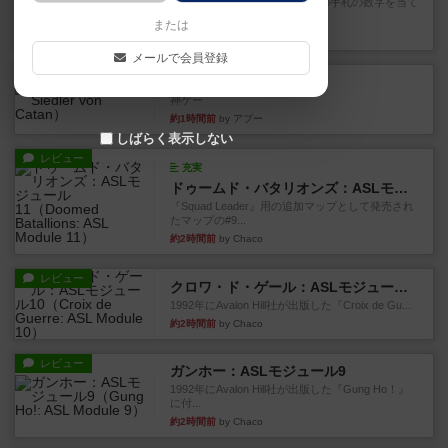
自分の前に背を向けて並ぶ5枚の手札の数字を当て
るゲーム。相手の手札/場...
または
約1時間前
by daisdice
メールで会員登録
レビュー
カタン
神ゲー
約1時間前
by アプー
しばらく表示しない
レビュー
充実
ドゥームド・バタリオンズ：ASLモジュール11
『Squad Leader』用の追加マップとして発売され
たマップの#9...
約2時間前
by Chaco
レビュー
クロワ・ド・ゲール：ASLモジュール10
1992年にAvalon Hill社が出版した『Croix de Gu...
約2時間前
by Chaco
レビュー
ガンホー：ASLモジュール9
1992年にAvalon Hill社が出版した『Gung Ho！』
に付...
約2時間前
by Chaco