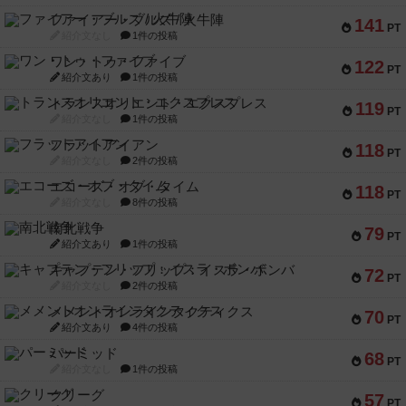
ファイアー・ブルズ / 火牛陣
141
PT
紹介文なし
1件の投稿
ワン・トゥ・ファイブ
122
PT
紹介文あり
1件の投稿
トランスオリエント・エクスプレス
119
PT
紹介文なし
1件の投稿
フラットアイアン
118
PT
紹介文なし
2件の投稿
エコーズ・オブ・タイム
118
PT
紹介文なし
8件の投稿
南北戦争
79
PT
紹介文あり
1件の投稿
キャプテン・フリップ：イスラ・ボンバ
72
PT
紹介文なし
2件の投稿
メメントオンラインタクティクス
70
PT
紹介文あり
4件の投稿
パーミッド
68
PT
紹介文なし
1件の投稿
クリーグ
57
PT