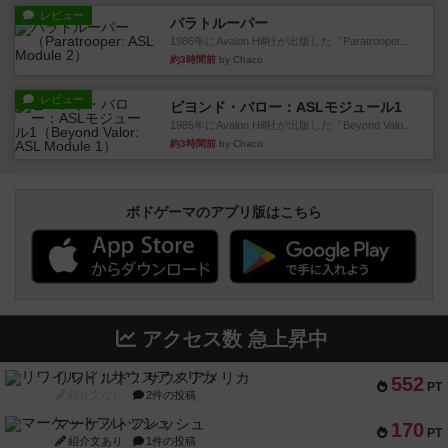
レビュー
パラトルーパー
1986年にAvalon Hill社が出版した『Paratrooper...
約3時間前
by Chaco
レビュー
ビヨンド・バロー：ASLモジュール1
1985年にAvalon Hill社が出版した『Beyond Valo...
約3時間前
by Chaco
ボドゲーマのアプリ版はこちら
アクセス数 急上昇中
リワイルド：サウスアメリカ
552
PT
紹介文なし
2件の投稿
マーケットフレッシュ
170
PT
紹介文あり
1件の投稿