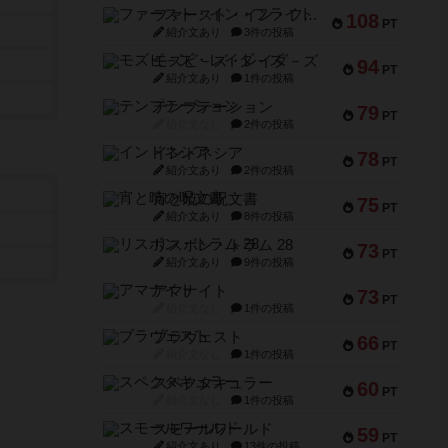
ファースト・イン・フライト
108
PT
紹介文あり
3件の投稿
モズビ－ズ・レイダ－ズ
94
PT
紹介文あり
1件の投稿
テンプテーション
79
PT
紹介文なし
2件の投稿
インドネシア
78
PT
紹介文あり
2件の投稿
宵と暁の呪文書
75
PT
紹介文あり
8件の投稿
リスボン・トラム 28
73
PT
紹介文あり
9件の投稿
アマナイト
73
PT
紹介文なし
1件の投稿
ブラヴェスト
66
PT
紹介文なし
1件の投稿
スペクタキュラー
60
PT
紹介文なし
1件の投稿
スモールワールド
59
PT
紹介文あり
13件の投稿