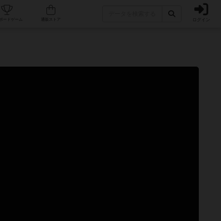
ログイン
カフェ/店舗
人気ボードゲーム
通販ストア