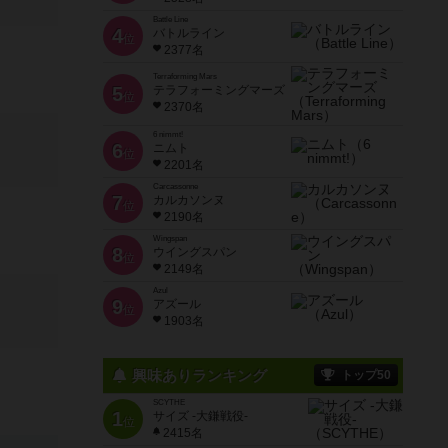
Battle Line
4
バトルライン
位
2377名
Terraforming Mars
5
テラフォーミングマーズ
位
2370名
6 nimmt!
6
ニムト
位
2201名
Carcassonne
7
カルカソンヌ
位
2190名
Wingspan
8
ウイングスパン
位
2149名
Azul
9
アズール
位
1903名
興味ありランキング
トップ50
SCYTHE
1
サイズ -大鎌戦役-
位
2415名