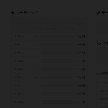
レーティング
テ
レーティングを行うには
ログイン
が必要です
-
非公開
10点の人
メ
-
非公開
9点の人
-
非公開
8点の人
-
非公開
7点の人
-
非公開
6点の人
作
-
非公開
5点の人
タイトル
-
非公開
4点の人
原題・英
-
非公開
3点の人
参加人数
-
非公開
2点の人
プレイ時