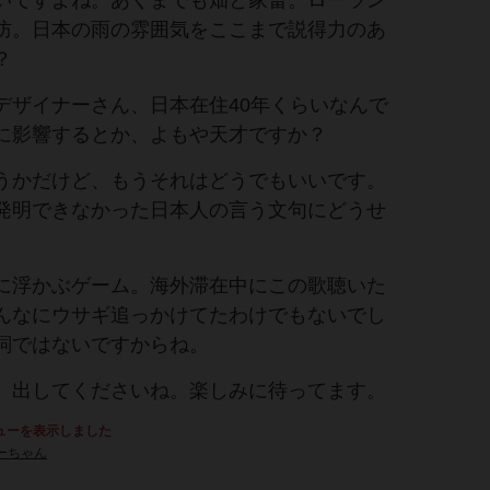
いですよね。あくまでも畑と家畜。ローラン
防。日本の雨の雰囲気をここまで説得力のあ
？
デザイナーさん、日本在住40年くらいなんで
に影響するとか、よもや天才ですか？
うかだけど、もうそれはどうでもいいです。
発明できなかった日本人の言う文句にどうせ
に浮かぶゲーム。海外滞在中にこの歌聴いた
んなにウサギ追っかけてたわけでもないでし
詞ではないですからね。
、出してくださいね。楽しみに待ってます。
ューを表示しました
ーちゃん