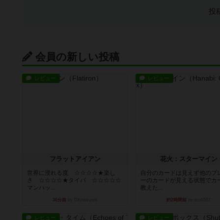
投
会員の新しい投稿
レビュー
レビュー
フラットアイアン
花火：スターマイン
世界に浸れる度 ☆☆☆☆★楽し
自分のカードは見えず他のプ
さ ☆☆☆☆★タイパ ☆☆☆☆☆
ーのカードが見える状態でカ
マンハッ...
教えた...
36分前
by DKnewyork
約2時間前
by mob567
レビュー
レビュー