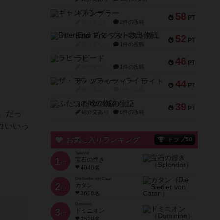
ギャンブラー
58
PT
紹介文なし
2件の投稿
Bitter End ブタペスト救出作戦
52
PT
紹介文なし
1件の投稿
ラピード
46
PT
紹介文なし
1件の投稿
ザ・フラッフィー・ライト
44
PT
紹介文なし
0件の投稿
ふたつの城の物語
39
PT
紹介文あり
6件の投稿
。だっ
コいいっ
お気に入りランキング
トップ50
Splendor
1
宝石の煌き
位
4040名
Die Siedler von Catan
2
カタン
位
3616名
Dominion
3
ドミニオン
位
2528名