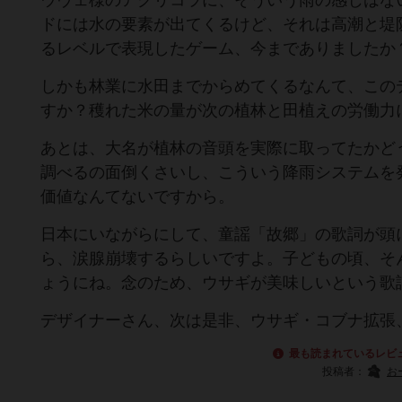
ウヴェ様のアグリコラに、そういう雨の感じはな
ドには水の要素が出てくるけど、それは高潮と堤
るレベルで表現したゲーム、今までありましたか
しかも林業に水田までからめてくるなんて、この
すか？穫れた米の量が次の植林と田植えの労働力
あとは、大名が植林の音頭を実際に取ってたかど
調べるの面倒くさいし、こういう降雨システムを
価値なんてないですから。
日本にいながらにして、童謡「故郷」の歌詞が頭
ら、涙腺崩壊するらしいですよ。子どもの頃、そ
ょうにね。念のため、ウサギが美味しいという歌
デザイナーさん、次は是非、ウサギ・コブナ拡張
最も読まれているレビ
投稿者：
お