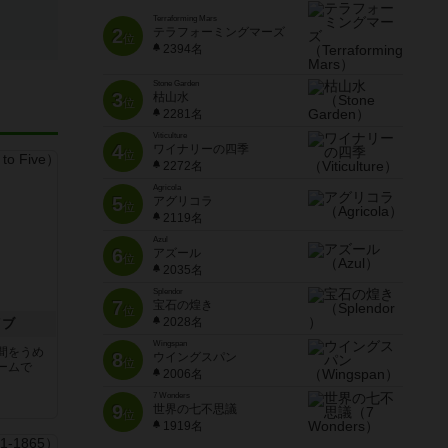
Terraforming Mars
2
テラフォーミングマーズ
位
2394名
Stone Garden
3
枯山水
位
2281名
Viticulture
4
ワイナリーの四季
位
2272名
Agricola
5
アグリコラ
位
2119名
Azul
6
アズール
位
2035名
Splendor
7
宝石の煌き
位
2028名
イブ
Wingspan
間をうめ
8
ウイングスパン
位
ームで
2006名
7 Wonders
9
世界の七不思議
位
1919名