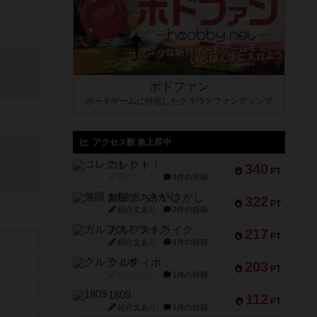
ボドファン
ボードゲームに特化したクラウドファンディング
アクセス数 急上昇中
コレクト！
340
PT
紹介文なし
1件の投稿
無限まちがいさがし
322
PT
紹介文あり
2件の投稿
ガルフストライク
217
PT
紹介文あり
1件の投稿
クルティボ
203
PT
紹介文なし
1件の投稿
1809
112
PT
紹介文あり
1件の投稿