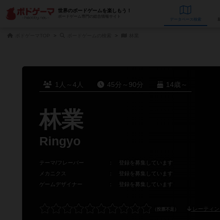
世界のボードゲームを楽しもう！
ボードゲーム専門の総合情報サイト
データベース
検
ボドゲーマTOP
ボードゲームの検索
林業
1人～4人
45分～90分
14歳～
林業
Ringyo
テーマ/フレーバー
：
登録を募集しています
メカニクス
：
登録を募集しています
ゲームデザイナー
：
登録を募集しています
レーティン