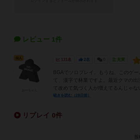
ログインするとフォームが表示されます
レビュー 1件
仙人
131名
2名
0
充実
BGAでソロプレイ。もうね、このゲ
て、漢字で林業ですよ。最近クマの出
て改めて気づく人が増えてるんじゃない
おーちゃん
続きを読む（28日前）
リプレイ 0件
投