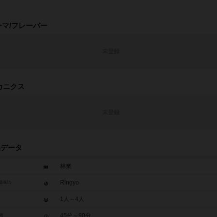
ーマ/フレーバー
未登録
カニクス
未登録
品データ
林業
Ringyo
題表記
1人～4人
45分～90分
間