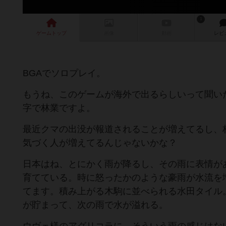
1
ゲーム
トップ
画像
動画
レビ
BGAでソロプレイ。
もうね、このゲームが海外で出るらしいって聞い
字で林業ですよ。
最近クマの出没が報道されることが増えてるし、
気づく人が増えてるんじゃないかな？
日本はね、とにかく雨が降るし、その雨に表情が
育てている。時に怒ったかのような豪雨が水流を
てます。積み上がる木駒に並べられる水田タイル
が貯まって、次の雨で水が溢れる。