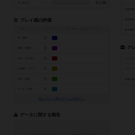
-
非公開
1点の人
対象年齢
プレイ感の評価
発売時期
トグルスイッチを押すとプレイ感（
※
）の投票ができます
参考価格
0
運・確率
ク
0
戦略・判断力
0
交渉・立ち回り
ゲームデ
0
心理戦・ブラフ
アートワ
0
攻防・戦闘
関連企業
0
アート・外見
似たプレイ感のゲームを探す→
データに関する報告