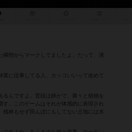
ュー
店舗/
カフェ
リプレイ
日記
戦略
・コツ
ルール
た瞬間からマークしてましたよ。だって、漢
林業に従事してる人、カッコいいって改めて
あるんですよ。普段は静かで、粛々と植物を
増す。このゲームはそれが体感的に表現され
。植林もせず田んぼにもしてない土地には水