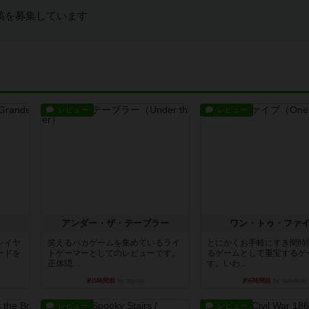
稿を募集しています
レビュー
レビュー
アンダー・ザ・テーブラー
ワン・トゥ・ファ
レイヤ
笑えるバカゲームを集めているライ
とにかくお手軽にすき間時
ードを
トゲーマーとしてのレビューです。
るゲームとして重宝するゲ
正体隠...
す。いわ...
約5時間前
by toyota
約6時間前
by nabekoh
レビュー
レビュー