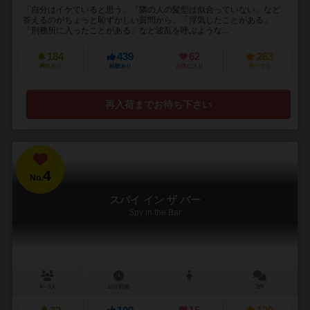
「自分はイケていると思う」「隣の人の髪型は似合っていない」など
答えるのがちょっと恥ずかしい質問から、「浮気したことがある」
「刑務所に入ったことがある」など波乱を呼ぶような...
184
439
62
263
興味あり
経験あり
お気に入り
持ってる
再入荷までお待ち下さい
4
No.
スパイ イン ザ バー
Spy in the Bar
4～9人
10分前後
2件