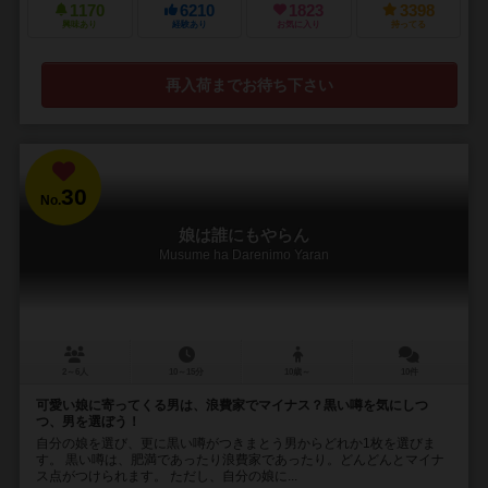
1170
6210
1823
3398
興味あり
経験あり
お気に入り
持ってる
再入荷までお待ち下さい
30
No.
娘は誰にもやらん
Musume ha Darenimo Yaran
2～6人
10～15分
10歳～
10件
可愛い娘に寄ってくる男は、浪費家でマイナス？黒い噂を気にしつ
つ、男を選ぼう！
自分の娘を選び、更に黒い噂がつきまとう男からどれか1枚を選びま
す。 黒い噂は、肥満であったり浪費家であったり。どんどんとマイナ
ス点がつけられます。 ただし、自分の娘に...