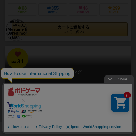
98
355
46
299
興味あり
経験あり
お気に入り
持ってる
カートに追加する
1,650円（税込）
31
No.
バッティング
Xing
2～6人
15～25分
14件
どの宝石が欲しいか指を指して、他の人とバッティングしないように
するゲーム
他の人と被らないようになるべく多くの宝石を集めるボードゲーム。
袋の中の宝石がなくなった回が終了した時に、獲得した得点が一番高