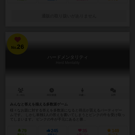
通販の取り扱いがありません
26
No.
ハードメンタリティ
Herd Mentality
4～10人
20分前後
10歳～
12件
みんなと答えを揃える多数派ゲーム
様々なお題に対する答えを多数派になると得点が貰えるパーティゲー
ムです。 しかし単独1人の答えを書いてしまうとピンクの牛を受け取っ
てしまいます。 ピンクの牛が手元にあると勝...
79
245
35
149
興味あり
経験あり
お気に入り
持ってる