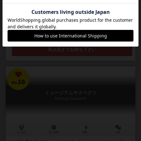
渡せばいけるかも？
プレイヤーは旅行者に紛れた密輸人となりチョコレートの密輸を企み
ます。 チョコレートは貴重品なので1人1つだけしか荷物に入れること
ができません。 もしそれよりも多くのチョコ...
125
398
63
258
興味あり
経験あり
お気に入り
持ってる
再入荷までお待ち下さい
16
No.
ミュージアムサスペクツ
Museum Suspects
2～4人
20～25分
8歳～
6件