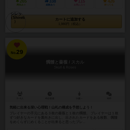
265
338
115
426
興味あり
経験あり
お気に入り
持ってる
カートに追加する
1,980円（税込）
29
No.
髑髏と薔薇 / スカル
Skull & Roses
3～6人
45分前後
14歳～
90件
気軽に出来る深い心理戦！山札の構成を予想しよう！
プレイヤーの手元にある３枚の薔薇と１枚の髑髏。 プレイヤーは１枚
ずつ好きなカードを裏向きに出し、出されたカードをある枚数、髑髏
をめくらずにめくることが出来ると思ったプレ...