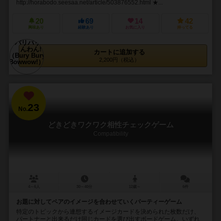
http://horabodo.seesaa.net/article/503876552.html ★...
20
69
14
42
興味あり
経験あり
お気に入り
持ってる
カートに追加する
2,200円（税込）
23
No.
どきどきワクワク相性チェックゲーム
Compatibility
4～6人
30～40分
12歳～
6件
お題に対してペアのイメージを合わせていくパーティーゲーム
特定のトピックから連想するイメージカードを決められた枚数だけ、
パートナーと出来るだけ同じカードを選び出すボードゲーム。いずれ