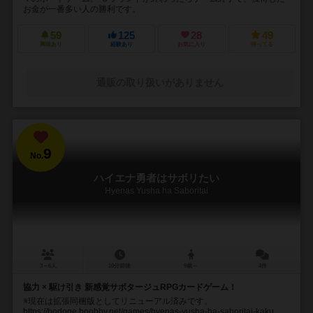
お金が一番多い人の勝利です。
59
125
28
49
興味あり
経験あり
お気に入り
持ってる
通販の取り扱いがありません
9
No.
ハイエナ勇者はサボリたい
Hyenas Yusha ha Saboritai
3～6人
10分前後
9歳～
4件
協力 × 駆け引き 新感覚サボタージュRPGカードゲーム！
※現在は拡張同梱版としてリニューアル済みです。
https://bodoge.hoobby.net/games/hyenas-yusha-ha-saboritai-kaku...