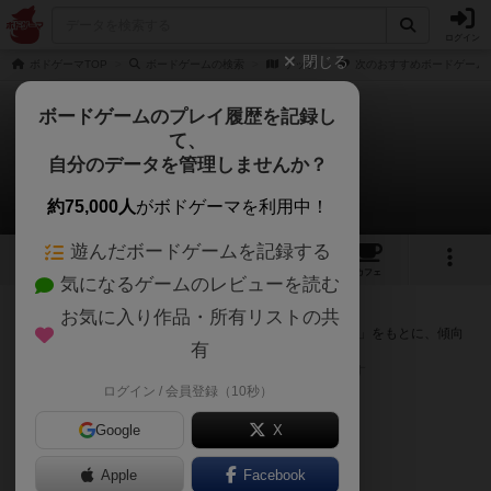
ログイン
閉じる
ボドゲーマTOP
ボードゲームの検索
ゲップ
次のおすすめボードゲーム
ボードゲームのプレイ履歴を記録し
て、
ゲップ
自分のデータを管理しませんか？
次のおすすめボードゲーム
約75,000人
がボドゲーマを利用中！
遊んだボードゲームを記録する
2
3
1
トップ
画像
動画
レビュー
カフェ
気になるゲームのレビューを読む
『ゲップ』が好きな方へのおすすめ
お気に入り作品・所有リストの共
このゲームのトップページで投票された「プレイ感の評価」をもとに、傾向
有
が近いボードゲームをランキング形式で紹介します。
※リストには一定の投票数がある作品のみを表示しています
ログイン / 会員登録（10秒）
Google
X
Apple
Facebook