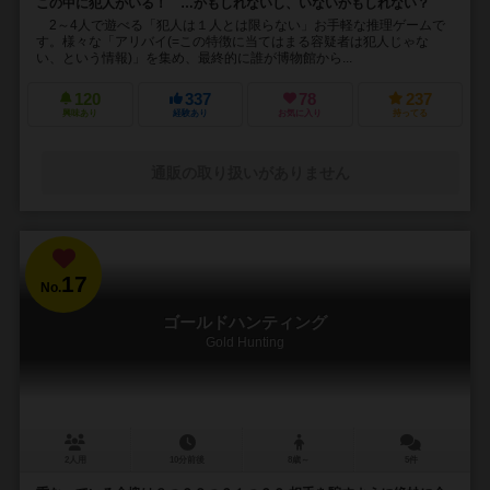
この中に犯人がいる！ …かもしれないし、いないかもしれない？
2～4人で遊べる「犯人は１人とは限らない」お手軽な推理ゲームで
す。様々な「アリバイ(=この特徴に当てはまる容疑者は犯人じゃな
い、という情報)」を集め、最終的に誰が博物館から...
120
337
78
237
興味あり
経験あり
お気に入り
持ってる
通販の取り扱いがありません
17
No.
ゴールドハンティング
Gold Hunting
2人用
10分前後
8歳～
5件