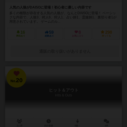
人気の人狼がDAISOに登場！初心者に優しい内容です
多くの種類が存在する人気の人狼が、なんとDAISOに登場！ ベーシッ
クな内容で、人狼3、村人6、狩人1、占い師1、霊媒師1、裏切り者1が
用意されています。 ゲームのル...
16
59
8
298
興味あり
経験あり
お気に入り
持ってる
通販の取り扱いがありません
20
No.
ヒット＆アウト
Hits & Outs
2人用
15分前後
8歳～
6件