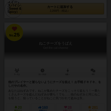
カートに追加する
2,200円（税込）
25
No.
ねこチーズをうばえ
Get the cat cheese
3～5人
10～20分
6歳～
8件
他のプレイヤーと被らないようにチーズを狙え！ お手軽ドキドキ、を
しだやの名作。
あなたはねずみです。ねこが集めたチーズをこっそり盗もう！一番た
くさんチーズを盗んだねずみが勝ち！でも……他のねずみと同じねこ
を狙うと、狙っていることがねこに気づかれて盗みは失...
20
160
28
281
興味あり
経験あり
お気に入り
持ってる