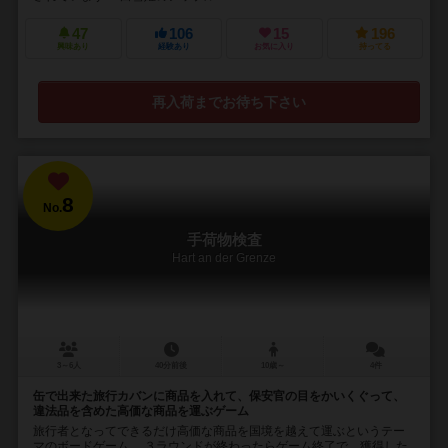
47
106
15
196
興味あり
経験あり
お気に入り
持ってる
再入荷までお待ち下さい
8
No.
手荷物検査
Hart an der Grenze
3～6人
40分前後
10歳～
4件
缶で出来た旅行カバンに商品を入れて、保安官の目をかいくぐって、
違法品を含めた高価な商品を運ぶゲーム
旅行者となってできるだけ高価な商品を国境を越えて運ぶというテー
マのボードゲーム。 ３ラウンドが終わったらゲーム終了で、獲得した