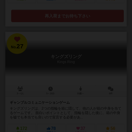
再入荷までお待ち下さい
27
No.
キングズリング
Kings Ring
3～4人
5～10分
10歳～
6件
ギャンブルコミュニケーションゲーム
キングズリングは、2つの指輪を箱に隠して、他の人が箱の中身を当て
るゲームです。 面白いポイントとして、指輪を隠した後に、箱の中身
を嘘でも本当でも良いので宣言する必要があ...
172
78
37
56