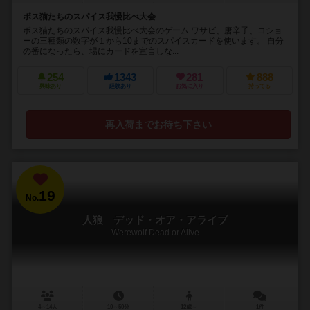
ボス猫たちのスパイス我慢比べ大会
ボス猫たちのスパイス我慢比べ大会のゲーム ワサビ、唐辛子、コショ
ーの三種類の数字が１から10までのスパイスカードを使います。 自分
の番になったら、場にカードを宣言しな...
254
1343
281
888
興味あり
経験あり
お気に入り
持ってる
再入荷までお待ち下さい
19
No.
人狼 デッド・オア・アライブ
Werewolf Dead or Alive
4～14人
10～50分
12歳～
1件