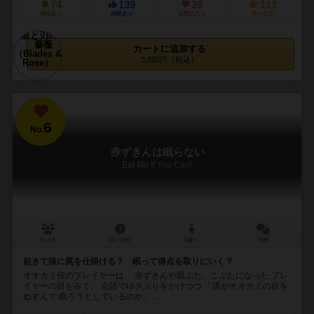
74
139
29
113
興味あり
経験あり
お気に入り
持ってる
カートに追加する
3,850円（税込）
6
No.
赤ずきんは眠らない
Eat Me If You Can!
3～6人
15～30分
6歳～
36件
起きて狼に罠を仕掛ける？ 眠って得点を取りにいく？
オオカミ役のプレイヤーは、 赤ずきんや親ぶた、こぶたになった プレ
イヤーの目をみて、 会話でゆさぶりをかけつつ 「誰がオオカミの目を
ぬすんで 眠ろうとしているのか」...