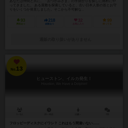
あなたは仲間と共に、「おつかみさま」の手掛かりを探しに廃村にや
ってきました。 ある屋敷を探索していると、古い日本人形の首とお守
りをいくつか発見しました。そこから不可解な...
93
218
32
99
興味あり
経験あり
お気に入り
持ってる
通販の取り扱いがありません
13
No.
ヒューストン、イルカ発生！
Houston, We Have a Dolphin!
3～5人
20～40分
12歳～
7件
フロッピーディスクにイワシ？ これはもう間違いない……