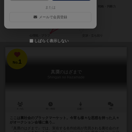
または
メールで会員登録
しばらく表示しない
1
No.
真贋のはざまで
Shingan no Hazamade
4～9人
40～90分
12歳～
4件
ここは裏社会のブラックマーケット。今宵も様々な思惑を持った人々
がオークション会場に集う...
『真贋のはざまで』では、実在する名作絵画が売買される裏社会のオ