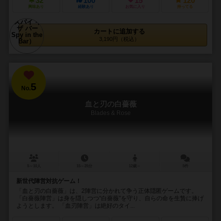
32
100
15
120
興味あり
経験あり
お気に入り
持ってる
カートに追加する
3,190円（税込）
5
No.
血と刃の白薔薇
Blades & Rose
5～10人
15～25分
12歳～
5件
新世代陣営対抗ゲーム！
「血と刃の白薔薇」は、2陣営に分かれて争う正体隠匿ゲームです。
「白薔薇陣営」は身を隠しつつ“白薔薇”を守り、自らの命を生贄に捧げ
ようとします。 「血刃陣営」は絶好のタイ...