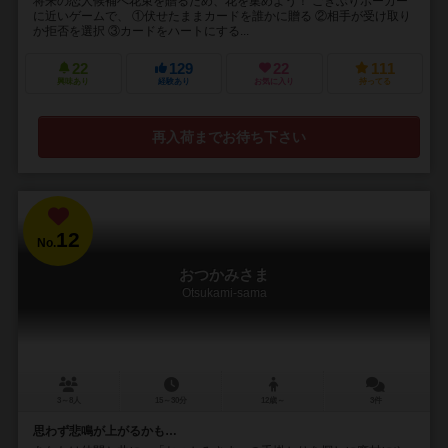
将来の恋人候補へ花束を贈るため、花を集めよう！ ごきぶりポーカー
に近いゲームで、 ①伏せたままカードを誰かに贈る ②相手が受け取り
か拒否を選択 ③カードをハートにする...
22
129
22
111
興味あり
経験あり
お気に入り
持ってる
再入荷までお待ち下さい
12
No.
おつかみさま
Otsukami-sama
3～8人
15～30分
12歳～
3件
思わず悲鳴が上がるかも…