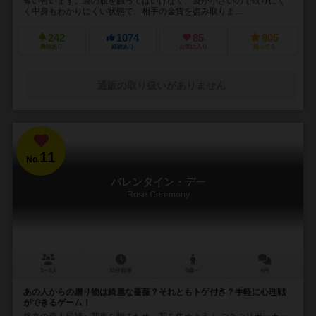
奪い合います。袋の底を触ってはいけなく、袋が小さいので取りにく
く中身もわかりにくい状態で、相手の金貨を盗み取りま...
242
1074
85
805
興味あり
経験あり
お気に入り
持ってる
通販の取り扱いがありません
11
No.
バレンタイン・デー
Rose Ceremony
3～6人
15分前後
8歳～
6件
あの人からの贈り物は綺麗な薔薇？それともトゲ付き？手軽に心理戦
ができるゲーム！