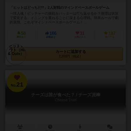
「ヒットはどっちだ⁉︎」2人対戦のマインドベースボールゲーム
一球入魂！ピッチャーの挑戦をバッターは打ち返せるか？推理は状況
で変化する。イニングを重ねるごとに深まる心理戦。簡単ルールで劇
的展開。これぞマインドベースボールゲーム！ ...
58
166
31
187
興味あり
経験あり
お気に入り
持ってる
カートに追加する
2,200円（税込）
21
No.
チーズは誰が食べた？ / チーズ泥棒
Cheese Thief