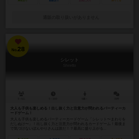
興味あり
経験あり
お気に入り
持ってる
通販の取り扱いがありません
28
No.
シレット
Shiretto
3～6人
5～15分
6歳～
15件
大人も子供も楽しめる！出し抜く力と注意力が問われるパーティーカ
ードゲーム！
大人も子供も楽しめるパーティーカードゲーム「シレット〜まわりを
だしぬけ〜」！出し抜く力と注意力が問われるカードゲーム！最後ま
で気づけないぼんやりさんは誰だ！？最高に盛り上がる...