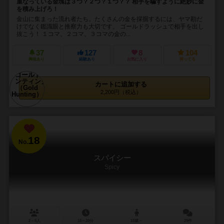
重なっている金塊は３つ？２つ？１つ？？ 相手を騙すように絶妙に金
を積み上げろ！
金山に集まった流れ者たち。たくさんの金を採掘するには、ヤマ勘だ
けでなく鑑識眼と推察力も大切です。 ゴールドラッシュで相手を出し
抜こう！ １コマ、２コマ、３コマの金の...
37
127
8
104
興味あり
経験あり
お気に入り
持ってる
カートに追加する
2,200円（税込）
18
No.
スパイシー
Spicy
2～6人
15～20分
10歳～
29件