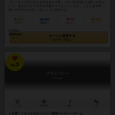
プレイヤーは王に仕える犬好きの大臣。 それぞれ大臣には推しの犬が
いて、自分だけがその犬を可愛がろうとしています。 しかしある時、
飼い犬が王のそばにいないことに気付きま...
127
440
58
480
興味あり
経験あり
お気に入り
持ってる
カートに追加する
2,970円（税込）
3
No.
プライバシー
Privacy
5～12人
45分前後
16歳～
5件
１８禁！？オトナのスパイシー質問パーティーゲーム