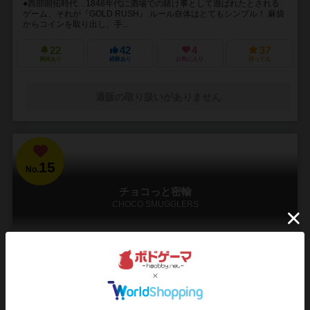
●西部開拓時代…1848年代に酒場での賭け事として遊ばれたとされる
ゲーム、それが『GOLD RUSH』 ルール自体はとてもシンプル！ 麻袋
からコインを取り出し、手...
22
42
4
37
興味あり
経験あり
お気に入り
持ってる
通販の取り扱いがありません
15
No.
チョコっと密輸
CHOCO SMUGGLERS
3～8人
30～60分
12歳～
10件
みんなでチョコを密輸しよう。でも警備員にはバレちゃダメ。賄賂を