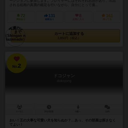
ークションに参加します。プレイヤーにはそれぞれ思惑があり、出品
される絵画の真贋の鑑定を行いながら、自分にとって価...
72
131
8
161
興味あり
経験あり
お気に入り
持ってる
カートに追加する
3,850円（税込）
2
No.
ドコジャン
dokojong
2～5人
20分前後
9歳～
10件
おい！王の大事な可愛い犬を知らぬか？…あっ、その部屋は探さなく
てよい！