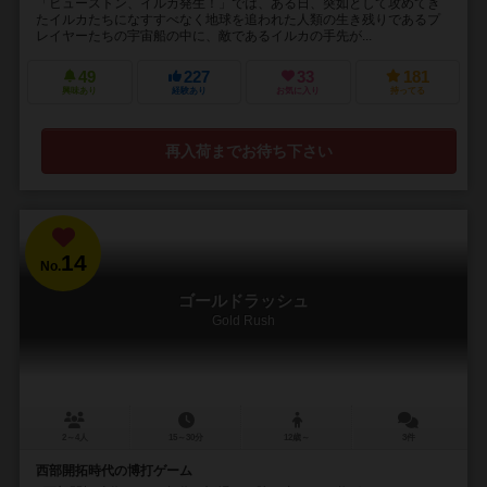
「ヒューストン、イルカ発生！」では、ある日、突如として攻めてき
たイルカたちになすすべなく地球を追われた人類の生き残りであるプ
レイヤーたちの宇宙船の中に、敵であるイルカの手先が...
49
227
33
181
興味あり
経験あり
お気に入り
持ってる
再入荷までお待ち下さい
14
No.
ゴールドラッシュ
Gold Rush
2～4人
15～30分
12歳～
3件
西部開拓時代の博打ゲーム