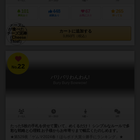
4～8人
10～15分
8歳～
7件
101
448
67
265
興味あり
経験あり
お気に入り
持ってる
カートに追加する
3,850円（税込）
22
No.
バリバリわんわん!
Bury Bury Bowwow!
2～6人
10～20分
6歳～
5件
たった5枚の手札を伏せて置いて、めくるだけ！ シンプルなルールで多
彩な戦略と心理戦 お子様からお年寄りまで幅広くたのしめます。
★第529夜「ゲムマ2024春！ほらボド大賞☆勝手にランキング」★