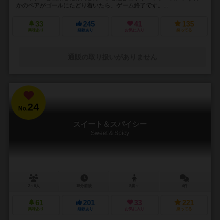
かのペアがゴールにたどり着いたら、ゲーム終了です。...
33
245
41
135
興味あり
経験あり
お気に入り
持ってる
通販の取り扱いがありません
24
No.
スイート＆スパイシー
Sweet & Spicy
2～6人
15分前後
8歳～
4件
61
201
33
221
興味あり
経験あり
お気に入り
持ってる