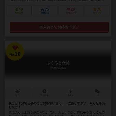
49
75
20
76
興味あり
経験あり
お気に入り
持ってる
再入荷までお待ち下さい
10
No.
ふくろと金貨
Moneybags
3～6人
30分前後
9歳～
13件
親分と子分で仕事の分け前を奪い合え！ 欲張りすぎず、みんなを出
し抜け！
袋に入った金貨を親分が分け与え、お互いの分け前に手を突っ込んで