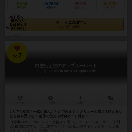
484
2684
316
1700
興味あり
経験あり
お気に入り
持ってる
カートに追加する
2,200円（税込）
7
No.
白雪姫と謎のアップルーレット
Shirayukihime to nazo no Approulette
1～6人
40～90分
12歳～
2件
1人でも友達と一緒に遊ぶことができます！ ボリューム満点の謎があな
たを待ち受ける！ 前作で使える特典カード付き！
白雪姫のアップルーレットと合せて 遊べるプロモーションカードが封
入! 白雪姫陣営も・女王陣営も！ さらに第三陣営キャラクターも 追加
されています！ 白雪姫のアップル...