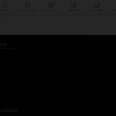
索
新着レビュー
ボードゲーム会
コミュニティ
掲示板一覧
データ
025年～
グの登録/分布