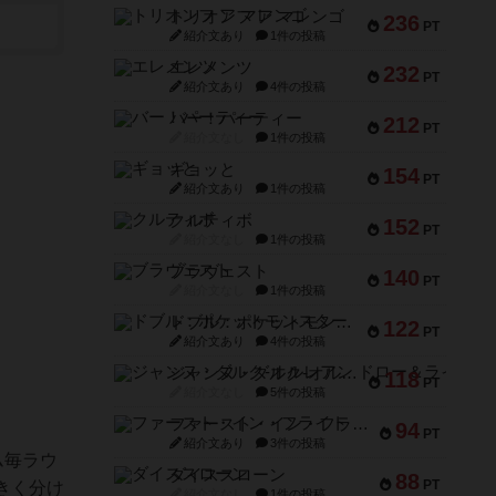
トリオンフ ア マレンゴ
236
PT
紹介文あり
1件の投稿
エレメンツ
232
PT
紹介文あり
4件の投稿
バー！パーティー
212
PT
紹介文なし
1件の投稿
ギョッと
154
PT
紹介文あり
1件の投稿
クルティボ
152
PT
紹介文なし
1件の投稿
ブラヴェスト
140
PT
紹介文なし
1件の投稿
ドブル：ポケットモンスター
122
PT
紹介文あり
4件の投稿
ジャンヌ・ダルク-オルレアン ドロー＆ライト
118
PT
紹介文なし
5件の投稿
ファースト・イン・フライト
94
PT
紹介文あり
3件の投稿
ム毎ラウ
ダイススローン
88
PT
きく分け
紹介文なし
1件の投稿