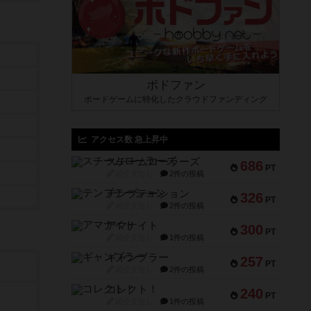
ボドファン
ボードゲームに特化したクラウドファンディング
アクセス数 急上昇中
スチームローラーズ
686
PT
紹介文なし
2件の投稿
テンプテーション
326
PT
紹介文なし
2件の投稿
アマナイト
300
PT
紹介文なし
1件の投稿
ギャンブラー
257
PT
紹介文なし
2件の投稿
コレクト！
240
PT
紹介文なし
1件の投稿