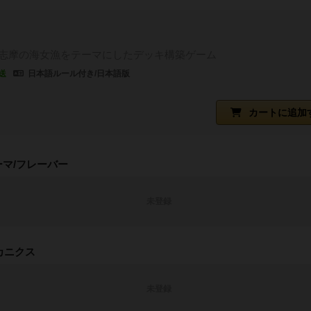
志摩の海女漁をテーマにしたデッキ構築ゲーム
送
日本語ルール付き/日本語版
カートに追加
ーマ/フレーバー
未登録
カニクス
未登録