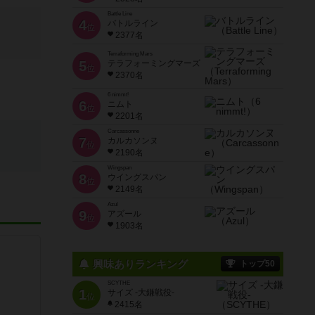
Battle Line
4
バトルライン
位
2377名
Terraforming Mars
5
テラフォーミングマーズ
位
2370名
6 nimmt!
6
ニムト
位
2201名
Carcassonne
7
カルカソンヌ
位
2190名
Wingspan
8
ウイングスパン
位
2149名
Azul
9
アズール
位
1903名
興味ありランキング
トップ50
SCYTHE
1
サイズ -大鎌戦役-
位
2415名