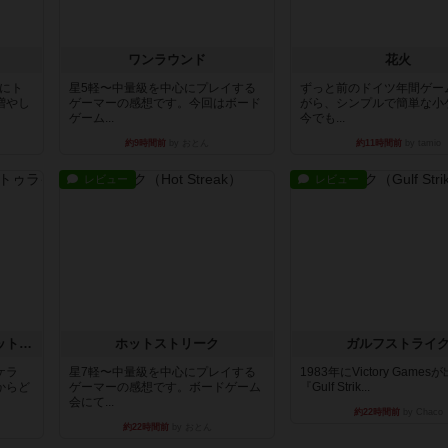
ワンラウンド
花火
魔にト
星5軽〜中量級を中心にプレイする
ずっと前のドイツ年間ゲー
増やし
ゲーマーの感想です。今回はボード
がら、シンプルで簡単な小
ゲーム...
今でも...
約9時間前
by おとん
約11時間前
by tamio
レビュー
レビュー
チケットトゥライド / チケットトゥライドアメリカ
ホットストリーク
ガルフストライ
ケラ
星7軽〜中量級を中心にプレイする
1983年にVictory Game
からど
ゲーマーの感想です。ボードゲーム
『Gulf Strik...
会にて...
約22時間前
by Chaco
約22時間前
by おとん