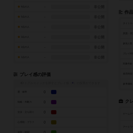
-
非公開
6点の人
作
-
非公開
5点の人
タイトル
-
非公開
4点の人
原題・英
-
非公開
3点の人
参加人数
-
非公開
2点の人
プレイ時
-
非公開
1点の人
対象年齢
プレイ感の評価
発売時期
トグルスイッチを押すとプレイ感（
※
）の投票ができます
参考価格
0
運・確率
ク
0
戦略・判断力
0
交渉・立ち回り
ゲームデ
0
心理戦・ブラフ
アートワ
0
攻防・戦闘