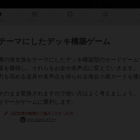
ュー
店舗/
カフェ
リプレイ
日記
戦略
・コツ
ルール
テーマにしたデッキ構築ゲーム
摩の海女漁をテーマにしたデッキ構築型のカードゲーム
藻を獲得し、それらをお金や名声点に変えていきます。
力を高める道具や名声点を得られる海女小屋カードを獲
そのまま変換されますので使い方はよく考えましょう。
イヤーがゲームに勝利します。
上記文章の執筆にご協力くださった方
わたるorらすぴー