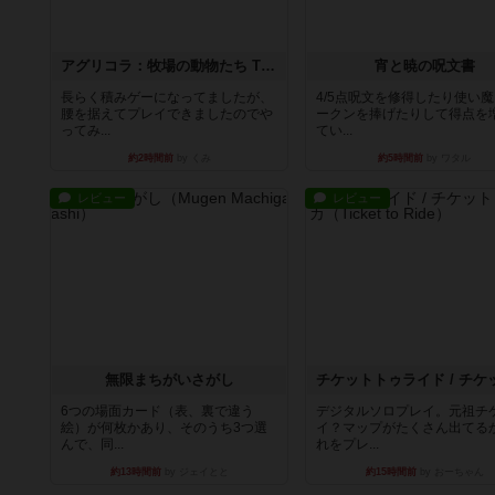
アグリコラ：牧場の動物たち THE BIG BOX
宵と暁の呪文書
長らく積みゲーになってましたが、
4/5点呪文を修得したり使い
腰を据えてプレイできましたのでや
ークンを捧げたりして得点を
ってみ...
てい...
約2時間前
by くみ
約5時間前
by ワタル
レビュー
レビュー
無限まちがいさがし
6つの場面カード（表、裏で違う
デジタルソロプレイ。元祖チ
絵）が何枚かあり、そのうち3つ選
イ？マップがたくさん出てる
んで、同...
れをプレ...
約13時間前
by ジェイとと
約15時間前
by おーちゃん