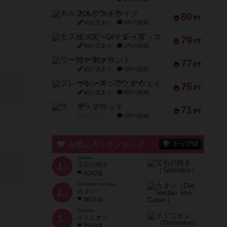
ガルフストライク
80
PT
紹介文あり
1件の投稿
モズビ－ズ・レイダ－ズ
79
PT
紹介文あり
1件の投稿
リー対グラント
77
PT
紹介文あり
1件の投稿
ブレーキング・アウェイ
75
PT
紹介文あり
4件の投稿
ザ・フラッド
71
PT
紹介文なし
1件の投稿
お気に入りランキング
トップ50
Splendor
1
宝石の煌き
位
4040名
Die Siedler von Catan
2
カタン
位
3616名
Dominion
3
ドミニオン
位
2528名