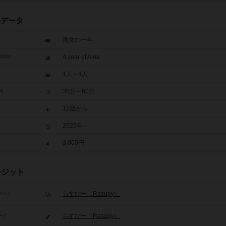
品データ
海女の一年
A year of Ama
題表記
1人～4人
30分～60分
間
12歳から
2025年～
3,000円
レジット
らすぴー（Rasupy）
ザイン
らすぴー（Rasupy）
ーク