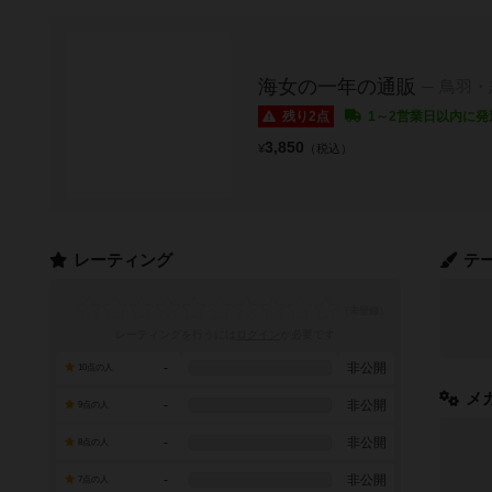
海女の一年の通販
鳥羽・
残り2点
1～2営業日以内に発
3,850
¥
（税込）
レーティング
テ
レーティングを行うには
ログイン
が必要です
-
非公開
10点の人
メ
-
非公開
9点の人
-
非公開
8点の人
-
非公開
7点の人