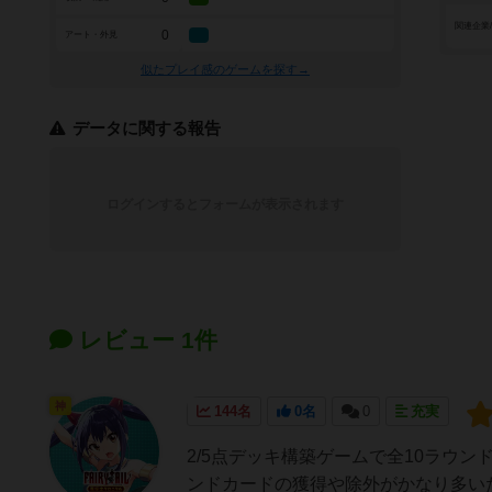
関連企業
0
アート・外見
似たプレイ感のゲームを探す→
データに関する報告
ログインするとフォームが表示されます
レビュー 1件
神
144名
0名
0
充実
2/5点デッキ構築ゲームで全10ラウ
ンドカードの獲得や除外がかなり多い