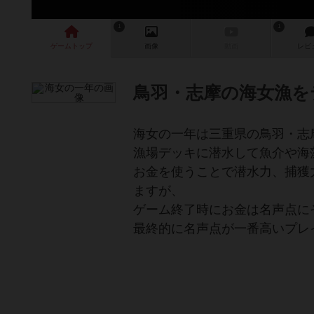
1
1
ゲーム
トップ
画像
動画
レビ
鳥羽・志摩の海女漁を
海女の一年は三重県の鳥羽・志
漁場デッキに潜水して魚介や海
お金を使うことで潜水力、捕獲
ますが、
ゲーム終了時にお金は名声点に
最終的に名声点が一番高いプレ