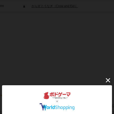
からすとうなぎ（Crow and Eel）
/団体
ンド（10ヶ月）で最も名声点を稼いだ人が勝ち。ただしこのゲー
ため毎ラウンドデッキの中身がコロコロ変動する。カードは大