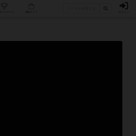
ログイン
カフェ/店舗
人気ボードゲーム
通販ストア