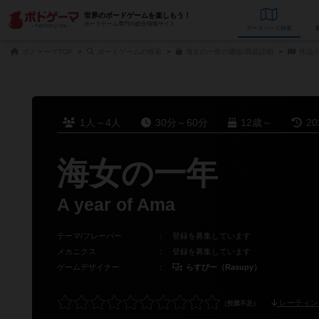
世界のボードゲームを楽しもう！
ボードゲーム専門の総合情報サイト
データベース
検
ボドゲーマTOP
ボードゲームの検索
海女の一年の通販/商品詳細
作品
1人～4人
30分～60分
12歳～
2
海女の一年
A year of Ama
テーマ/フレーバー
：
登録を募集しています
メカニクス
：
登録を募集しています
ゲームデザイナー
：
らすぴー（Rasupy）
レーティン