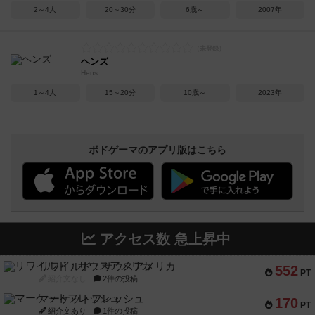
2～4人
20～30分
6歳～
2007年
ヘンズ
Hens
1～4人
15～20分
10歳～
2023年
ボドゲーマのアプリ版はこちら
アクセス数 急上昇中
リワイルド：サウスアメリカ
552
PT
紹介文なし
2件の投稿
マーケットフレッシュ
170
PT
紹介文あり
1件の投稿