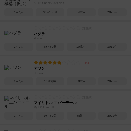
SETI: Space Agencies
1～4人
40～160分
14歳～
2025年
ハダラ
Hadara
2～5人
45～60分
10歳～
2019年
デワン
Dewan
2～4人
40分前後
10歳～
2025年
マイリトル エバーデール
My Lil' Everdell
1～4人
30～60分
6歳～
2022年