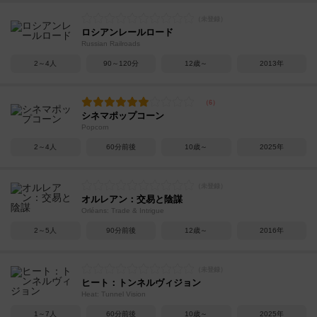
ロシアンレールロード
Russian Railroads
2～4人
90～120分
12歳～
2013年
シネマポップコーン
Popcorn
2～4人
60分前後
10歳～
2025年
オルレアン：交易と陰謀
Orléans: Trade & Intrigue
2～5人
90分前後
12歳～
2016年
ヒート：トンネルヴィジョン
Heat: Tunnel Vision
1～7人
60分前後
10歳～
2025年