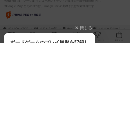
※Android は、グーグル インコーポレイテッドの商標または登録商標です。
※Google Play とそのロゴは、Google Inc.の商標または登録商標です。
閉じる
ボドゲーマTOP
ボドとも一覧
チャンコスズメ
マイボードゲーム
ボドゲーマTOP
ボードゲームのプレイ履歴を記録し
て、
ボードゲームを検索する
自分のデータを管理しませんか？
約75,000人
がボドゲーマを利用中！
ボードゲームの新着レビュー
遊んだボードゲームを記録する
ボードゲーム会情報
気になるゲームのレビューを読む
お気に入り作品・所有リストの共
メカニクス特集
有
掲示板・トピックス
ログイン / 会員登録（10秒）
Google
X
ボドとも・会員一覧