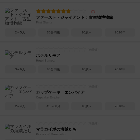
ファースト・ジャイアント：古生物博物館
First Giants
2～5人
30分前後
10歳～
2026年
ホテルサモア
Hotel Samoa
3～6人
60分前後
10歳～
2010年
カップケーキ エンパイア
Cupcake Empire
2～4人
45～60分
10歳～
2018年
マラカイボの海賊たち
Pirates of Maracaibo