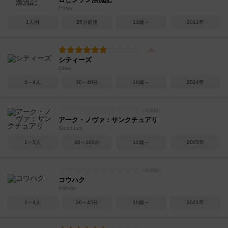
Friday
1人用
25分前後
13歳～
2011年
シティーズ
Cities
2～4人
30～40分
10歳～
2024年
アーク・ノヴァ：サンクチュアリ
Sanctuary
1～5人
40～100分
12歳～
2025年
コウハク
Kōhaku
1～4人
30～45分
10歳～
2021年