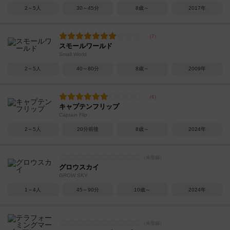
2～5人
30～45分
8歳～
2017年
スモールワールド
Small World
2～5人
40～80分
8歳～
2009年
キャプテンフリップ
Captain Flip
2～5人
20分前後
8歳～
2024年
グロウスカイ
GROW SKY
1～4人
45～90分
10歳～
2024年