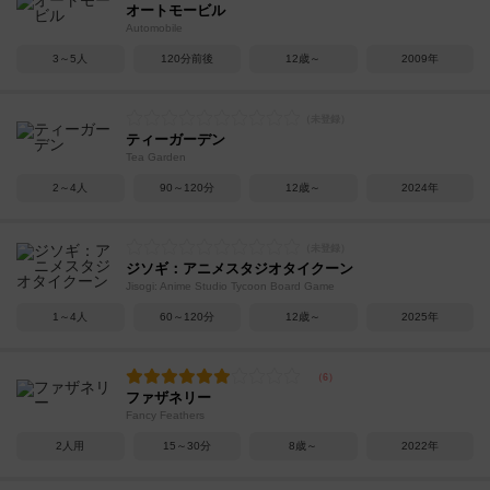
オートモービル
Automobile
3～5人
120分前後
12歳～
2009年
ティーガーデン
Tea Garden
2～4人
90～120分
12歳～
2024年
ジソギ：アニメスタジオタイクーン
Jisogi: Anime Studio Tycoon Board Game
1～4人
60～120分
12歳～
2025年
ファザネリー
Fancy Feathers
2人用
15～30分
8歳～
2022年