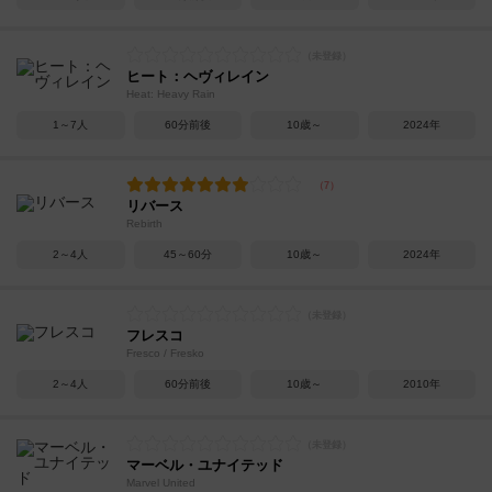
ヒート：ヘヴィレイン
Heat: Heavy Rain
1～7人
60分前後
10歳～
2024年
リバース
Rebirth
2～4人
45～60分
10歳～
2024年
フレスコ
Fresco / Fresko
2～4人
60分前後
10歳～
2010年
マーベル・ユナイテッド
Marvel United