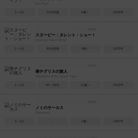
Got Five!
2～4人
15分前後
8歳～
2026年
スヌーピー：タレント・ショー！
Peanuts Talent Show!
2～4人
30分前後
8歳～
2025年
南チグリスの旅人
Wayfarers of the South Tigris
1～4人
60～90分
12歳～
2022年
ノミのサーカス
Flohzirkus
2～4人
－
5歳～
1997年