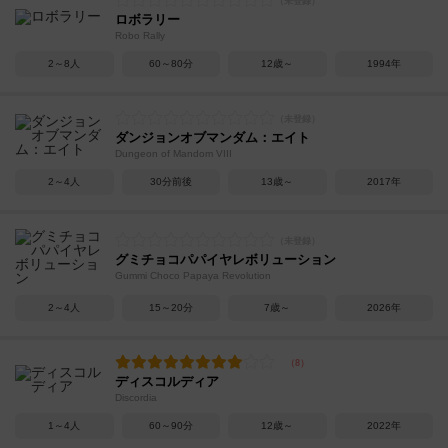
ロボラリー
Robo Rally
2～8人
60～80分
12歳～
1994年
ダンジョンオブマンダム：エイト
Dungeon of Mandom VIII
2～4人
30分前後
13歳～
2017年
グミチョコパパイヤレボリューション
Gummi Choco Papaya Revolution
2～4人
15～20分
7歳～
2026年
ディスコルディア
Discordia
1～4人
60～90分
12歳～
2022年