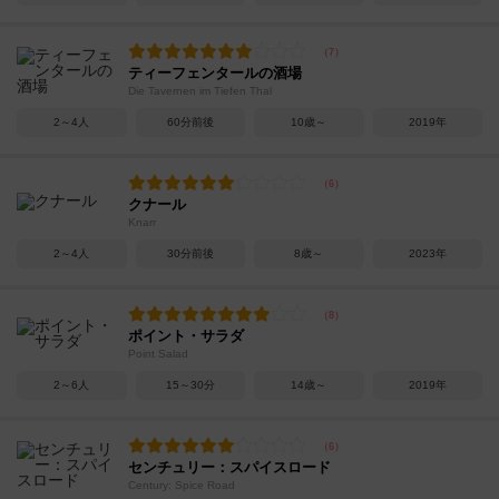
ティーフェンタールの酒場
Die Tavernen im Tiefen Thal
2～4人
60分前後
10歳～
2019年
クナール
Knarr
2～4人
30分前後
8歳～
2023年
ポイント・サラダ
Point Salad
2～6人
15～30分
14歳～
2019年
センチュリー：スパイスロード
Century: Spice Road