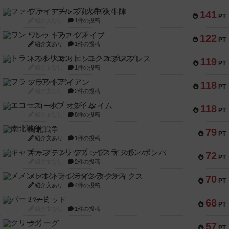
ファイアー・ブルズ / 火牛陣
141
PT
紹介文なし
1件の投稿
ワン・トゥ・ファイブ
122
PT
紹介文あり
1件の投稿
トランスオリエント・エクスプレス
119
PT
紹介文なし
1件の投稿
フラットアイアン
118
PT
紹介文なし
2件の投稿
エコーズ・オブ・タイム
118
PT
紹介文なし
8件の投稿
南北戦争
79
PT
紹介文あり
1件の投稿
キャプテン・フリップ：イスラ・ボンバ
72
PT
紹介文なし
2件の投稿
メメントオンラインタクティクス
70
PT
紹介文あり
4件の投稿
パーミッド
68
PT
紹介文なし
1件の投稿
クリーグ
57
PT