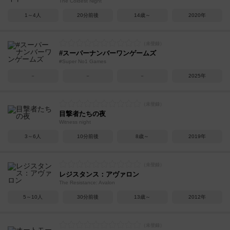
The Coldest Night
1～4人
20分前後
14歳～
2020年
#スーパーナンバーワンゲームズ
#Super No1 Games
－
－
－
2025年
目撃者たちの夜
Witness night
3～6人
10分前後
8歳～
2019年
レジスタンス：アヴァロン
The Resistance: Avalon
5～10人
30分前後
13歳～
2012年