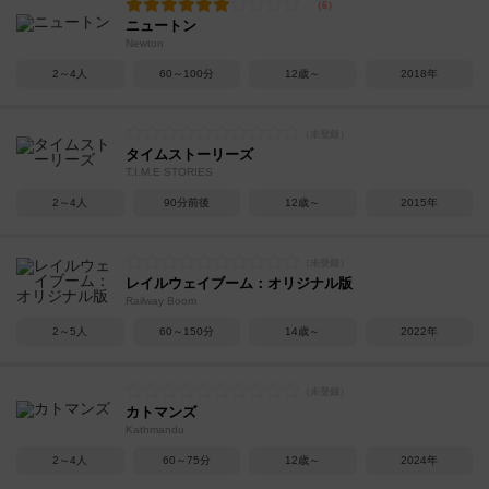
ニュートン
Newton
2～4人
60～100分
12歳～
2018年
タイムストーリーズ
T.I.M.E STORIES
2～4人
90分前後
12歳～
2015年
レイルウェイブーム：オリジナル版
Railway Boom
2～5人
60～150分
14歳～
2022年
カトマンズ
Kathmandu
2～4人
60～75分
12歳～
2024年