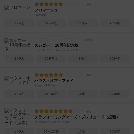
フロマージュ
Fromage
1～4人
30～45分
14歳～
2024年
スシゴー！ 10周年記念版
Sushi Go! 10th Anniversary Edition
2～5人
15分前後
8歳～
2024年
ハウス・オブ・ファド
House of Fado
1～4人
30～60分
14歳～
2025年
テラフォーミングマーズ：プレリュード（拡張）
Terraforming Mars: Prelude
1～5人
90～120分
12歳～
2018年