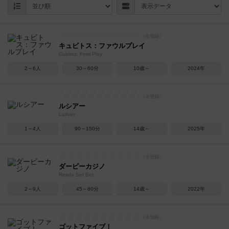
キュビトス：ファウルプレイ
Cubitos: Fowl Play
2～6人
30～60分
10歳～
2024年
ルシアー
Luthier
1～4人
90～150分
14歳～
2025年
ダービーカジノ
Ready Set Bet
2～9人
45～60分
14歳～
2022年
ゴットファイブ！