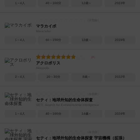
1～4人
40～100分
12歳～
2023年
マラカイボ
Maracaibo
1～4人
60～150分
12歳～
2019年
アクロポリス
Akropolis
2～4人
20～30分
8歳～
2022年
セティ：地球外知的生命体探査
SETI: Search for Extraterrestrial Intelligence
1～4人
40～160分
14歳～
2024年
セティ：地球外知的生命体探査 宇宙機構（拡張）