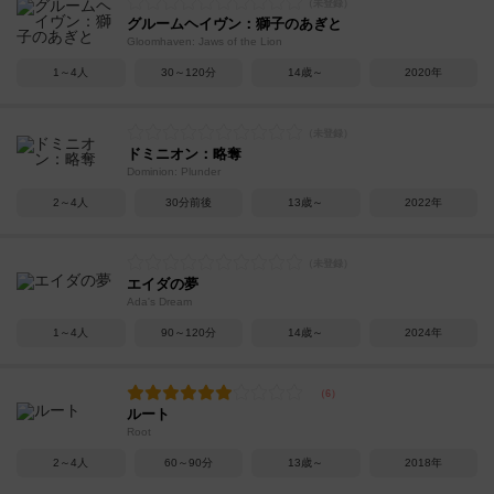
グルームヘイヴン：獅子のあぎと
Gloomhaven: Jaws of the Lion
1～4人
30～120分
14歳～
2020年
ドミニオン：略奪
Dominion: Plunder
2～4人
30分前後
13歳～
2022年
エイダの夢
Ada's Dream
1～4人
90～120分
14歳～
2024年
ルート
Root
2～4人
60～90分
13歳～
2018年