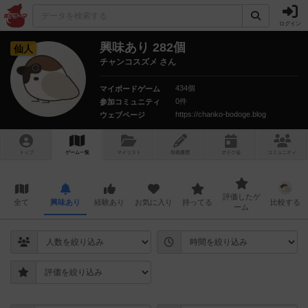
ログイン
興味あり 282個
仙人
チャンコスズメ さん
434個
マイボードゲーム
0件
参加コミュニティ
https://chanko-bodoge.blog
ウェブページ
トップ
ゲーム一覧
マイリスト
投稿履歴
ボ
ドゲ
会
コミュニティ
評価したゲ
全て
興味あり
経験あり
お気に入り
持ってる
比較する
ーム