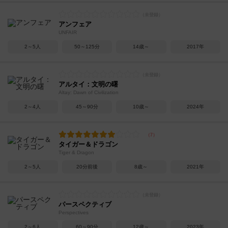
アンフェア
UNFAIR
2～5人
50～125分
14歳～
2017年
アルタイ：文明の曙
Altay: Dawn of Civilization
2～4人
45～90分
10歳～
2024年
タイガー＆ドラゴン
Tiger & Dragon
2～5人
20分前後
8歳～
2021年
パースペクティブ
Perspectives
2～6人
60～90分
12歳～
2023年