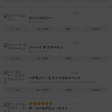
スノーコロニー
Snow Colony
2～5人
30～60分
6歳～
2025年
フィード ザ クラーケン
Feed the Kraken
5～11人
45～90分
12歳～
2022年
ヘゲモニー：ヒストリカルイベント
Hegemony: Lead Your Class to Victory – Historical Events
1～4人
90～180分
14歳～
2023年
ザ・コールデスト・ナイト