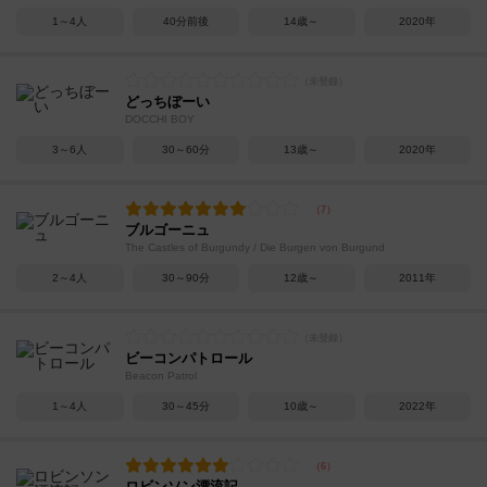
1～4人
40分前後
14歳～
2020年
どっちぼーい
DOCCHI BOY
3～6人
30～60分
13歳～
2020年
ブルゴーニュ
The Castles of Burgundy / Die Burgen von Burgund
2～4人
30～90分
12歳～
2011年
ビーコンパトロール
Beacon Patrol
1～4人
30～45分
10歳～
2022年
ロビンソン漂流記