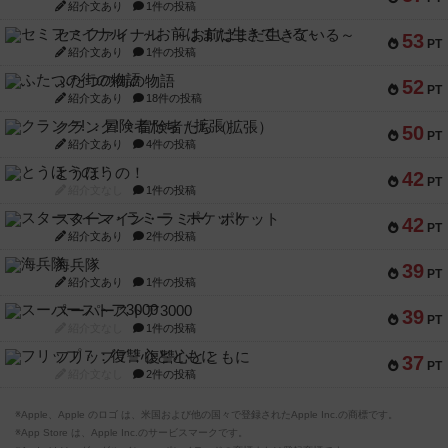
紹介文あり
1件の投稿
セミファイナル ～お前はまだ生きている～
53
PT
紹介文あり
1件の投稿
ふたつの街の物語
52
PT
紹介文あり
18件の投稿
クランク! ：冒険者たち（拡張）
50
PT
紹介文あり
4件の投稿
とうほうの！
42
PT
紹介文なし
1件の投稿
スターマイン・ラミー ポケット
42
PT
紹介文あり
2件の投稿
海兵隊
39
PT
紹介文あり
1件の投稿
スーパーストア3000
39
PT
紹介文なし
1件の投稿
フリップ７：復讐心とともに
37
PT
紹介文なし
2件の投稿
※Apple、Apple のロゴ は、米国および他の国々で登録されたApple Inc.の商標です。
※App Store は、Apple Inc.のサービスマークです。