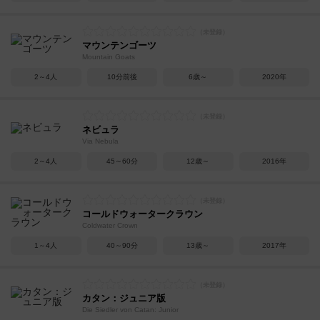
マウンテンゴーツ
Mountain Goats
2～4人
10分前後
6歳～
2020年
ネビュラ
Via Nebula
2～4人
45～60分
12歳～
2016年
コールドウォータークラウン
Coldwater Crown
1～4人
40～90分
13歳～
2017年
カタン：ジュニア版
Die Siedler von Catan: Junior