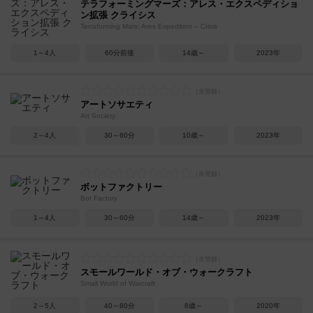
テラフォーミングマーズ：アレス・エクスペディショ
ン拡張 クライシス
Terraforming Mars: Ares Expedition – Crisis
1～4人
60分前後
14歳～
2023年
アートソサエティ
Art Society
2～4人
30～60分
10歳～
2023年
ボットファクトリー
Bot Factory
1～4人
30～60分
14歳～
2023年
スモールワールド・オブ・ウォークラフト
Small World of Warcraft
2～5人
40～80分
8歳～
2020年