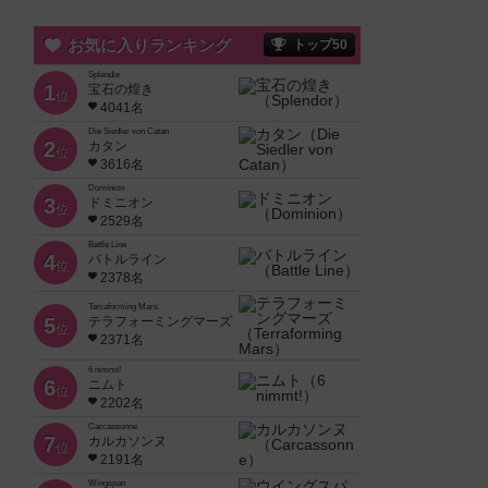
お気に入りランキング
トップ50
Splendor
1
宝石の煌き
位
4041名
Die Siedler von Catan
2
カタン
位
3616名
Dominion
3
ドミニオン
位
2529名
Battle Line
4
バトルライン
位
2378名
Terraforming Mars
5
テラフォーミングマーズ
位
2371名
6 nimmt!
6
ニムト
位
2202名
Carcassonne
7
カルカソンヌ
位
2191名
Wingspan