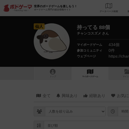
世界のボードゲームを楽しもう！
ボードゲーム専門の総合情報サイト
データベース
検
仙人
持ってる 88個
チャンコスズメ さん
434個
マイボードゲーム
0件
参加コミュニティ
https://ch
ウェブページ
トップ
マイボードゲーム
マイリ
全て
興味あり
経験あり
お気に