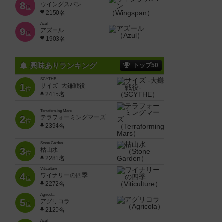
8
ウイングスパン
位
2150名
Azul
9
アズール
位
1903名
興味ありランキング
トップ50
SCYTHE
1
サイズ -大鎌戦役-
位
2415名
Terraforming Mars
2
テラフォーミングマーズ
位
2394名
Stone Garden
3
枯山水
位
2281名
Viticulture
4
ワイナリーの四季
位
2272名
Agricola
5
アグリコラ
位
2120名
Azul