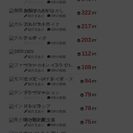
紹介文なし
1件の投稿
無限まちがいさがし
322
PT
紹介文あり
2件の投稿
ガルフストライク
217
PT
紹介文あり
1件の投稿
クルティボ
203
PT
紹介文なし
1件の投稿
1809
112
PT
紹介文あり
1件の投稿
ファースト・イン・フライト
108
PT
紹介文あり
3件の投稿
モズビ－ズ・レイダ－ズ
94
PT
紹介文あり
1件の投稿
テンプテーション
79
PT
紹介文なし
2件の投稿
インドネシア
78
PT
紹介文あり
2件の投稿
宵と暁の呪文書
75
PT
紹介文あり
8件の投稿