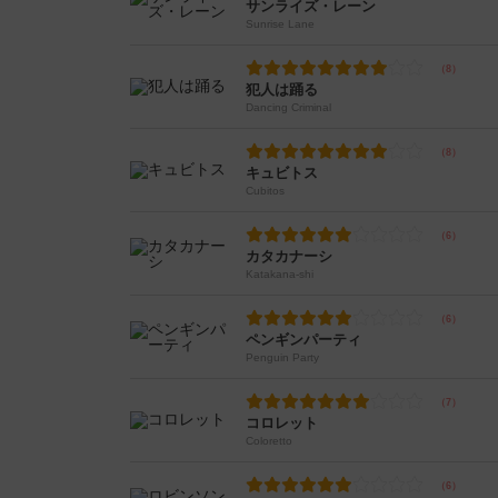
サンライズ・レーン
Sunrise Lane
犯人は踊る
Dancing Criminal
キュビトス
Cubitos
カタカナーシ
Katakana-shi
ペンギンパーティ
Penguin Party
コロレット
Coloretto