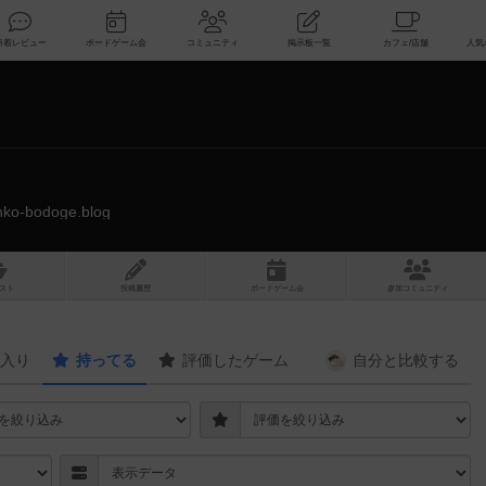
索
新着レビュー
ボードゲーム会
コミュニティ
掲示板一覧
anko-bodoge.blog
スト
投稿履歴
ボ
ー
ドゲ
ーム
会
参加
コミュニティ
入り
持ってる
評価したゲーム
自分と
比較する