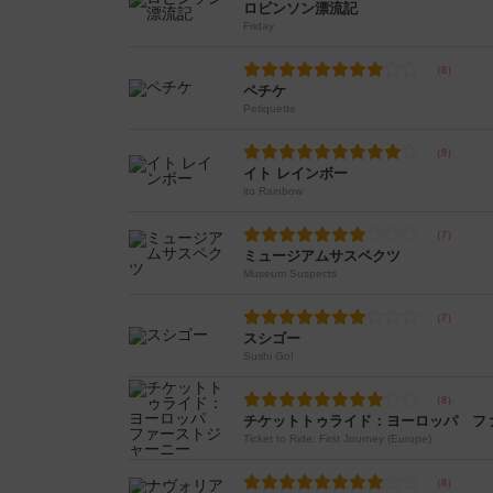
ロビンソン漂流記
Friday
ペチケ
Petiquette
イト レインボー
ito Rainbow
ミュージアムサスペクツ
Museum Suspects
スシゴー
Sushi Go!
チケットトゥライド：ヨーロッパ フ
Ticket to Ride: First Journey (Europe)