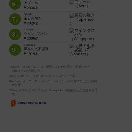
6
アズール
位
2034名
Splendor
7
宝石の煌き
位
2028名
Wingspan
8
ウイングスパン
位
2006名
7 Wonders
9
世界の七不思議
位
1919名
※Apple、Apple のロゴ は、米国および他の国々で登録された
Apple Inc.の商標です。
※App Store は、Apple Inc.のサービスマークです。
※Android は、グーグル インコーポレイテッドの商標または登録商
標です。
※Google Play とそのロゴは、Google Inc.の商標または登録商標で
す。