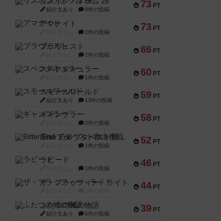
リスボン・トラム 28
73
PT
紹介文あり
9件の投稿
アマナイト
73
PT
紹介文なし
1件の投稿
ブラヴェスト
66
PT
紹介文なし
1件の投稿
スペクタキュラー
60
PT
紹介文なし
1件の投稿
スモールワールド
59
PT
紹介文あり
13件の投稿
ギャンブラー
58
PT
紹介文なし
2件の投稿
Bitter End ブタペスト救出作戦
52
PT
紹介文なし
1件の投稿
ラピード
46
PT
紹介文なし
1件の投稿
ザ・フラッフィー・ライト
44
PT
紹介文なし
0件の投稿
ふたつの城の物語
39
PT
紹介文あり
6件の投稿