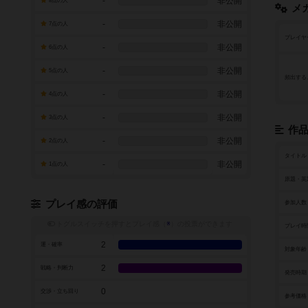
-
非公開
8点の人
メ
-
非公開
7点の人
プレイヤ
-
非公開
6点の人
-
非公開
5点の人
頻出する
-
非公開
4点の人
-
非公開
3点の人
作
-
非公開
2点の人
タイトル
-
非公開
1点の人
原題・英
プレイ感の評価
参加人数
トグルスイッチを押すとプレイ感（
※
）の投票ができます
プレイ時
2
運・確率
対象年齢
2
戦略・判断力
発売時期
0
交渉・立ち回り
参考価格