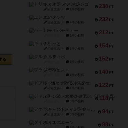
トリオンフ ア マレンゴ
236
PT
紹介文あり
1件の投稿
エレメンツ
232
PT
紹介文あり
4件の投稿
バー！パーティー
212
PT
紹介文なし
1件の投稿
ギョッと
154
PT
紹介文あり
1件の投稿
クルティボ
152
する
PT
紹介文なし
1件の投稿
ブラヴェスト
140
PT
紹介文なし
1件の投稿
ドブル：ポケットモンスター
122
PT
紹介文あり
4件の投稿
ジャンヌ・ダルク-オルレアン ドロー＆ライト
118
PT
紹介文なし
5件の投稿
ファースト・イン・フライト
94
PT
紹介文あり
3件の投稿
ダイススローン
88
PT
紹介文なし
1件の投稿