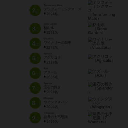
Terraforming Mars
2
テラフォーミングマーズ
位
2394名
Stone Garden
3
枯山水
位
2281名
Viticulture
4
ワイナリーの四季
位
2272名
Agricola
5
アグリコラ
位
2119名
Azul
6
アズール
位
2035名
Splendor
7
宝石の煌き
位
2028名
Wingspan
8
ウイングスパン
位
2006名
7 Wonders
9
世界の七不思議
位
1919名