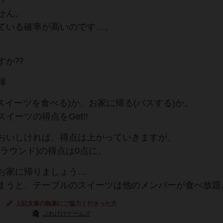
⁇
せん。
ている確率が高いのです…。
すか⁇
弾
スイーツを食べる)か、お家に帰る(パスする)か。
ーツの得点をGet!!
おいしければ、得点は上がっていきますが、
ラウンド)の得点は0点に。
お家に帰りましょう…
しまうと、テーブルのスイーツは他のメンバーが食べ放題
上記文章の執筆にご協力くださった方
ぶれけけゲームズ