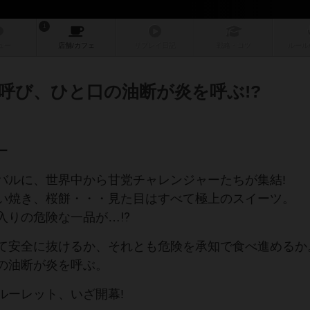
1
ュー
店舗/
カフェ
リプレイ
日記
戦略
・コツ
ルール
呼び、ひと口の油断が炎を呼ぶ!?
ー
バルに、世界中から甘党チャレンジャーたちが集結!
い焼き、桜餅・・・見た目はすべて極上のスイーツ。
入りの危険な一品が…⁉
て安全に抜けるか、それとも危険を承知で食べ進めるか
の油断が炎を呼ぶ。
ルーレット、いざ開幕!