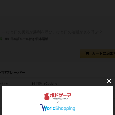
販
ひと口の勇気が勝利を呼び、ひと口の油断が炎を呼ぶ!?
送
日本語ルール付き/日本語版
カートに追加
ーマ/フレーバー
料理（Cooking）
基本目的
パーティゲーム（Party）
コンセプト
子供向け（Kids）