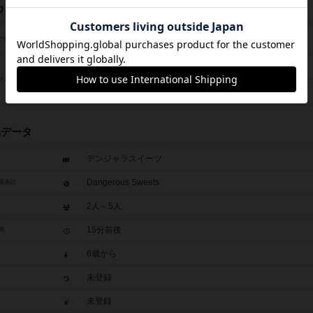
カニクス
プレイヤーの脱落（Player Elimination）
ーの干渉/影響アクション
チキンレース（Press Your Luck）
メカニクス
ドラフト（Drafting）
品データ
デンジャラスイーツ
Dangerous Sweets
題表記
2人～5人
15分前後
間
6歳から
未登録
未登録