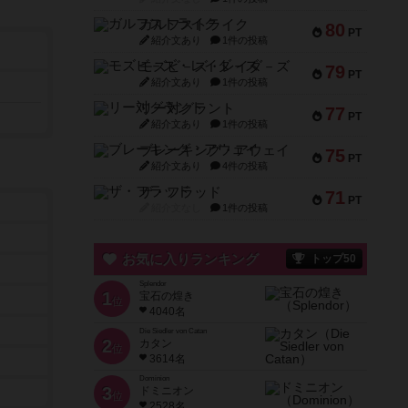
ガルフストライク
80
PT
紹介文あり
1件の投稿
モズビ－ズ・レイダ－ズ
79
PT
紹介文あり
1件の投稿
リー対グラント
77
PT
紹介文あり
1件の投稿
ブレーキング・アウェイ
75
PT
紹介文あり
4件の投稿
ザ・フラッド
71
PT
紹介文なし
1件の投稿
お気に入りランキング
トップ50
Splendor
1
宝石の煌き
位
4040名
Die Siedler von Catan
2
カタン
位
3614名
Dominion
3
ドミニオン
位
2528名