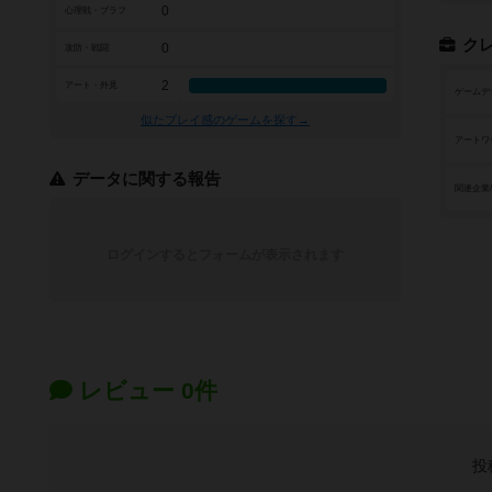
0
心理戦・ブラフ
ク
0
攻防・戦闘
2
アート・外見
ゲームデ
似たプレイ感のゲームを探す→
アートワ
データに関する報告
関連企業
ログインするとフォームが表示されます
レビュー 0件
投