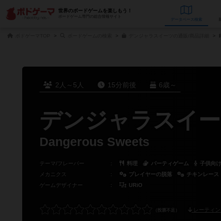
世界のボードゲームを楽しもう！
ボードゲーム専門の総合情報サイト
データベース
検
ボドゲーマTOP
ボードゲームの検索
デンジャラスイーツの通販/商品詳細
2人～5人
15分前後
6歳～
デンジャラスイー
Dangerous Sweets
テーマ/フレーバー
：
料理
パーティゲーム
子供向
メカニクス
：
プレイヤーの脱落
チキンレース
ゲームデザイナー
：
URiO
レーティン