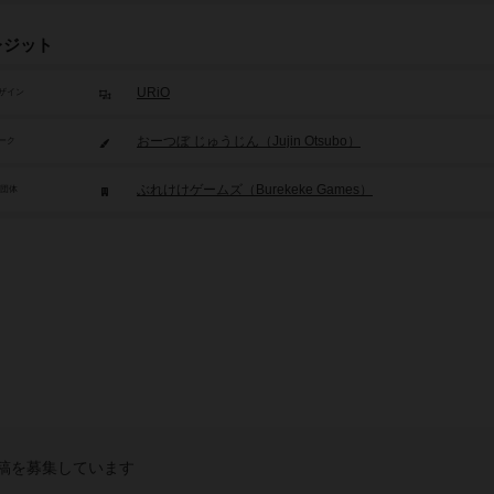
レジット
URiO
ザイン
おーつぼ じゅうじん（Jujin Otsubo）
ーク
​ぶれけけゲームズ（Burekeke Games）
/団体
稿を募集しています