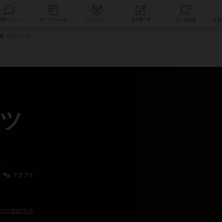
索
新着レビュー
ボードゲーム会
コミュニティ
掲示板一覧
作品データ
ツ
け
ドラフト
グの登録/分布