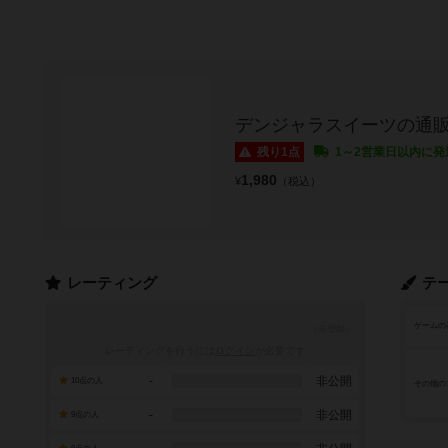
デンジャラスイーツの通
残り1点
1～2営業日以内に発
1,980
¥
（税込）
レーティング
テ
ゲームの
レーティングを行うには
ログイン
が必要です
-
非公開
10点の人
その他の
-
非公開
9点の人