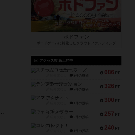
ボドファン
ボードゲームに特化したクラウドファンディング
アクセス数 急上昇中
スチームローラーズ
686
PT
紹介文なし
2件の投稿
テンプテーション
326
PT
紹介文なし
2件の投稿
アマナイト
300
PT
紹介文なし
1件の投稿
…
ギャンブラー
257
PT
紹介文なし
2件の投稿
コレクト！
240
PT
紹介文なし
1件の投稿