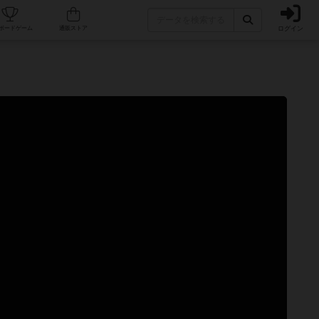
ログイン
カフェ/店舗
人気ボードゲーム
通販ストア