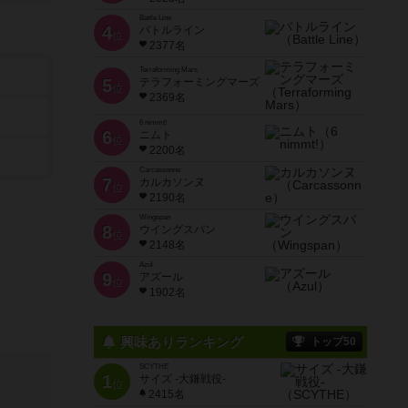
Battle Line
4
バトルライン
位
2377名
Terraforming Mars
5
テラフォーミングマーズ
位
2369名
6 nimmt!
6
ニムト
位
2200名
Carcassonne
7
カルカソンヌ
位
2190名
Wingspan
8
ウイングスパン
位
2148名
Azul
9
アズール
位
1902名
興味ありランキング
トップ50
SCYTHE
1
サイズ -大鎌戦役-
位
2415名