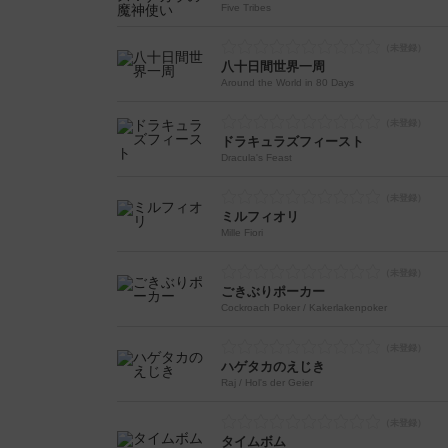
Five Tribes
八十日間世界一周
Around the World in 80 Days
ドラキュラズフィースト
Dracula's Feast
ミルフィオリ
Mille Fiori
ごきぶりポーカー
Cockroach Poker / Kakerlakenpoker
ハゲタカのえじき
Raj / Hol's der Geier
タイムボム