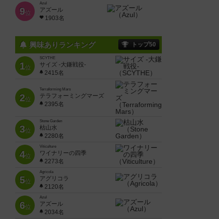
Azul
9
アズール
位
1903名
興味ありランキング
トップ50
SCYTHE
1
サイズ -大鎌戦役-
位
2415名
Terraforming Mars
2
テラフォーミングマーズ
位
2395名
Stone Garden
3
枯山水
位
2280名
Viticulture
4
ワイナリーの四季
位
2273名
Agricola
5
アグリコラ
位
2120名
Azul
6
アズール
位
2034名