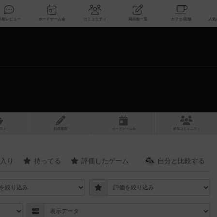
索
新着レビュー
ボードゲーム会
コミュニティ
掲示板一覧
スト
投稿履歴
ボ
ー
ドゲ
ーム
会
参加
コミュニティ
入り
持ってる
評価したゲーム
自分と
比較する