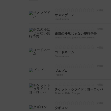
サメマゲドン
Shark gedon
正気の沙汰じゃない犯行予告
shouki no sata janai hankouyokoku
コードネーム
Codenames
プエブロ
Pueblo
チケットトゥライド：ヨーロッパ
Ticket to Ride: Europe
タギロン