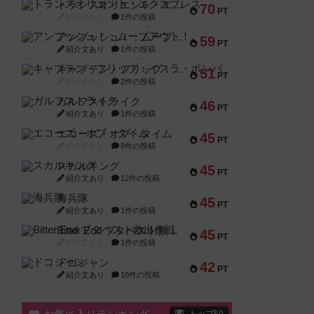
トランスオリエント・エクスプレス
70
PT
紹介文なし
1件の投稿
アンブッシュ！：ムーブアウト！
59
PT
紹介文あり
1件の投稿
キャプテン・フリップ：イスラ・ボンバ
51
PT
紹介文なし
2件の投稿
ガルフストライク
46
PT
紹介文あり
1件の投稿
エコーズ・オブ・タイム
45
PT
紹介文なし
8件の投稿
スカルキング
45
PT
紹介文あり
12件の投稿
海兵隊
45
PT
紹介文あり
1件の投稿
Bitter End ブタペスト救出作戦
45
PT
紹介文なし
1件の投稿
ドコジャン
42
PT
紹介文あり
10件の投稿