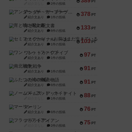
389
PT
紹介文なし
2件の投稿
アンダー・ザ・テーブラー
378
PT
紹介文あり
1件の投稿
宵と暁の呪文書
133
PT
紹介文あり
8件の投稿
セミファイナル ～お前はまだ生きている～
103
PT
紹介文あり
1件の投稿
ワン・トゥ・ファイブ
97
PT
紹介文あり
1件の投稿
南北戦争
91
PT
紹介文あり
1件の投稿
ふたつの城の物語
91
PT
紹介文あり
6件の投稿
ノームズ・アット・ナイト
88
PT
紹介文なし
1件の投稿
マーリン
76
PT
紹介文あり
6件の投稿
フラットアイアン
75
PT
紹介文なし
2件の投稿