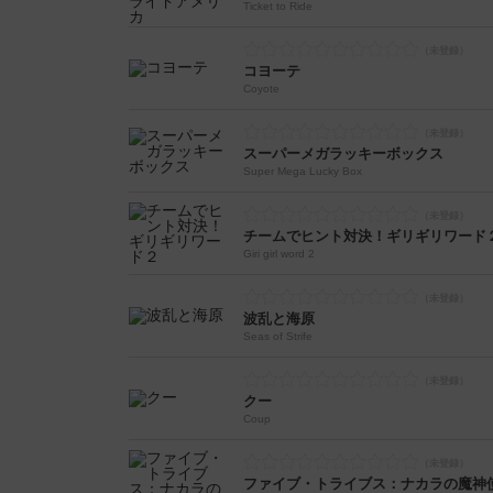
Ticket to Ride
コヨーテ
Coyote
スーパーメガラッキーボックス
Super Mega Lucky Box
チームでヒント対決！ギリギリワード
Giri girl word 2
波乱と海原
Seas of Strife
クー
Coup
ファイブ・トライブス：ナカラの魔神