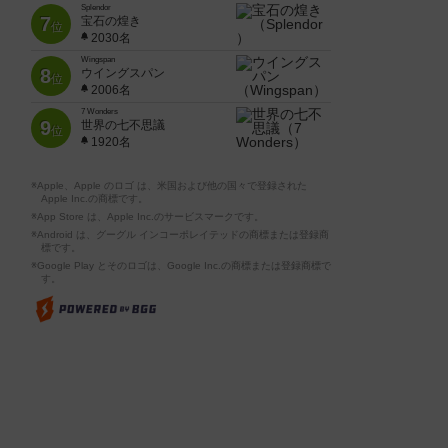
Splendor
7
宝石の煌き
位
2030名
Wingspan
8
ウイングスパン
位
2006名
7 Wonders
9
世界の七不思議
位
1920名
※Apple、Apple のロゴ は、米国および他の国々で登録された
Apple Inc.の商標です。
※App Store は、Apple Inc.のサービスマークです。
※Android は、グーグル インコーポレイテッドの商標または登録商
標です。
※Google Play とそのロゴは、Google Inc.の商標または登録商標で
す。