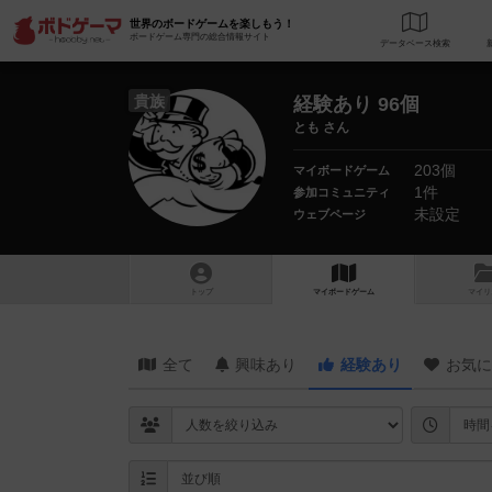
世界のボードゲームを楽しもう！
ボードゲーム専門の総合情報サイト
データベース
検
貴族
経験あり 96個
とも さん
203個
マイボードゲーム
1件
参加コミュニティ
未設定
ウェブページ
トップ
マイボードゲーム
マイリ
全て
興味あり
経験あり
お気に