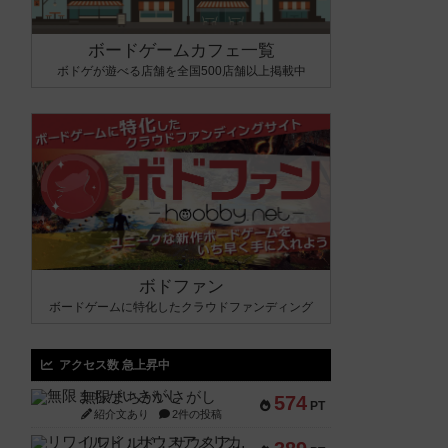
ボードゲームカフェ一覧
ボドゲが遊べる店舗を全国500店舗以上掲載中
ボドファン
ボードゲームに特化したクラウドファンディング
アクセス数 急上昇中
無限まちがいさがし
574
PT
紹介文あり
2件の投稿
リワイルド：サウスアメリカ