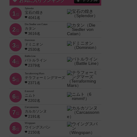
お気に入りランキング
トップ50
Splendor
1
宝石の煌き
位
4041名
Die Siedler von Catan
2
カタン
位
3616名
Dominion
3
ドミニオン
位
2530名
Battle Line
4
バトルライン
位
2379名
Terraforming Mars
5
テラフォーミングマーズ
位
2371名
6 nimmt!
6
ニムト
位
2202名
Carcassonne
7
カルカソンヌ
位
2191名
Wingspan
8
ウイングスパン
位
2150名