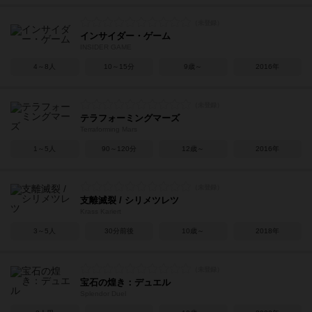
インサイダー・ゲーム
INSIDER GAME
4～8人
10～15分
9歳～
2016年
テラフォーミングマーズ
Terraforming Mars
1～5人
90～120分
12歳～
2016年
支離滅裂 / シリメツレツ
Krass Kariert
3～5人
30分前後
10歳～
2018年
宝石の煌き：デュエル
Splendor Duel