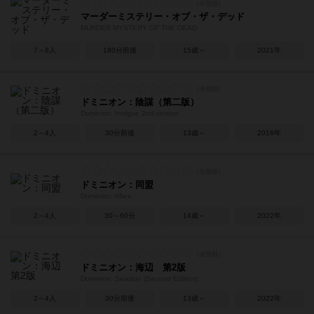
マーダーミステリー・オブ・ザ・デッド
MURDER MYSTERY OF THE DEAD
7～8人
180分前後
15歳～
2021年
ドミニオン：陰謀（第二版）
Dominion: Intrigue 2nd version
2～4人
30分前後
13歳～
2016年
ドミニオン：同盟
Dominion: Allies
2～4人
30～60分
14歳～
2022年
ドミニオン：海辺 第2版
Dominion: Seaside (Second Edition)
2～4人
30分前後
13歳～
2022年