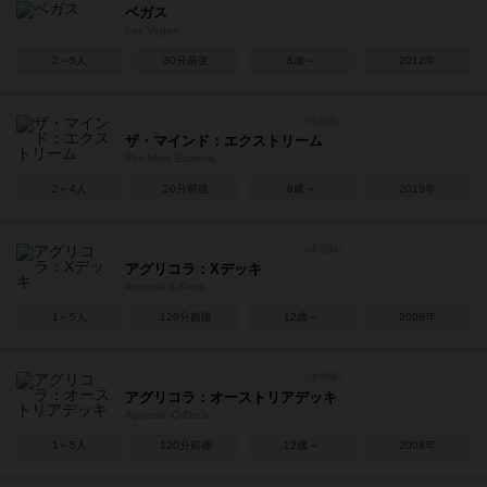
ベガス
Las Vegas
2～5人
30分前後
8歳～
2012年
ザ・マインド：エクストリーム
The Mind Extreme
2～4人
20分前後
8歳～
2019年
アグリコラ：Xデッキ
Agricola X-Deck
1～5人
120分前後
12歳～
2008年
アグリコラ：オーストリアデッキ
Agricola: Ö-Deck
1～5人
120分前後
12歳～
2008年