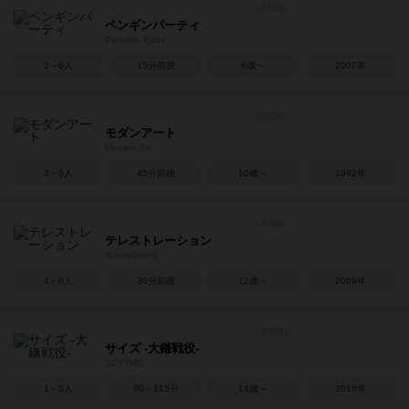
ペンギンパーティ
Penguin Party
2～6人
15分前後
6歳～
2007年
モダンアート
Modern Art
3～5人
45分前後
10歳～
1992年
テレストレーション
Telestrations
4～8人
30分前後
12歳～
2009年
サイズ -大鎌戦役-
SCYTHE
1～5人
90～115分
14歳～
2016年