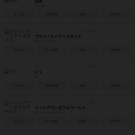
花火
Hanabi
2～5人
25分前後
8歳～
2010年
ブラフ / ライアーズダイス
Bluff / Liar's Dice
2～6人
15～30分
8歳～
1993年
イト
ito
2～10人
30分前後
8歳～
2019年
イッツアワンダフルワールド
It's a Wonderful World
1～5人
30～60分
14歳～
2019年