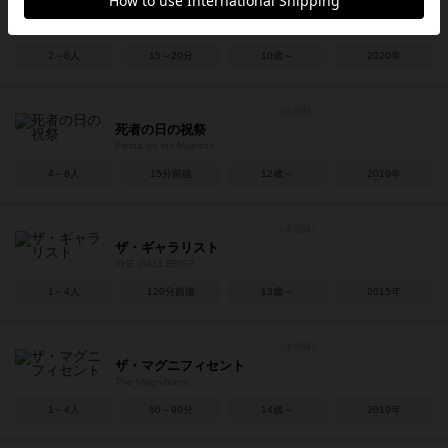
スパイシー
Spicy
2～6人
15～20分
10歳～
2020年
死者の日の祝祭
Fiesta de los Muertos
4～8人
15分前後
12歳～
2019年
ザ・ギャラリスト
THE GALLERIST
1～4人
120分前後
13歳～
2015年
ザ・マグニフィセント
The Magnificent
1～4人
60～90分
14歳～
2019年