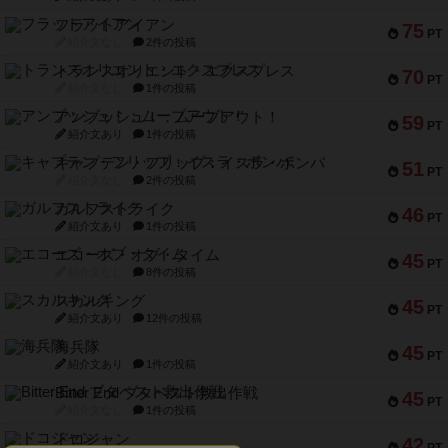
フラットアイアン
75
PT
紹介文なし
2件の投稿
トランスオリエント・エクスプレス
70
PT
紹介文なし
1件の投稿
アンブッシュ！：ムーブアウト！
59
PT
紹介文あり
1件の投稿
キャプテン・フリップ：イスラ・ボンバ
51
PT
紹介文なし
2件の投稿
ガルフストライク
46
PT
紹介文あり
1件の投稿
エコーズ・オブ・タイム
45
PT
紹介文なし
8件の投稿
スカルキング
45
PT
紹介文あり
12件の投稿
海兵隊
45
PT
紹介文あり
1件の投稿
Bitter End ブタペスト救出作戦
45
PT
紹介文なし
1件の投稿
ドコジャン
42