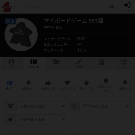
ログイン
マイボードゲーム 553個
国王
tact74 さん
553個
マイボードゲーム
0件
参加コミュニティ
未設定
ウェブページ
トップ
ゲーム一覧
マイリスト
投稿履歴
ボ
ドゲ
会
コミュニティ
評価したゲ
全て
興味あり
経験あり
お気に入り
持ってる
比較する
ーム