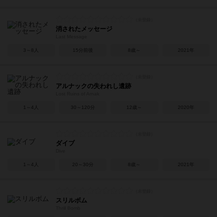
消されたメッセージ
Last Message
3～8人
15分前後
8歳～
2021年
アルナックの失われし遺跡
Lost Ruins of Arnak
1～4人
30～120分
12歳～
2020年
ダイブ
Dive
1～4人
20～30分
8歳～
2021年
スリルボム
Thrill Bomb