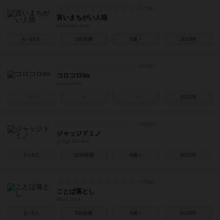
言いまちがい人狼
iimachigai jinro
4～10人
3分前後
6歳～
2023年
コロコロito
korokoroito
－
－
－
2023年
ジャッジドミノ
Judge Domino
2～5人
15分前後
8歳～
2022年
ことば落とし
Word Drop
2～8人
5分前後
8歳～
2023年