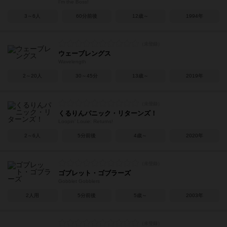
I'm the Boss!
3～6人
60分前後
12歳～
1994年
ウェーブレングス
Wavelength
2～20人
30～45分
13歳～
2019年
くるりんパニック・リターンズ！
Loopin' Louie: Returns!
2～6人
5分前後
4歳～
2020年
ゴブレット・ゴブラーズ
Gobblet Gobblers
2人用
5分前後
5歳～
2003年