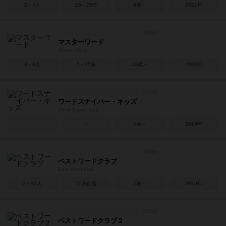
2～4人
15～25分
6歳～
2021年
マスターワード
Master Word
3～6人
5～15分
12歳～
2020年
ワードスナイパー・キッズ
Word Sniper Kids
－
－
4歳～
2019年
ベストワードクラブ
Best Word Club
3～10人
15分前後
7歳～
2019年
ベストワードクラブ２