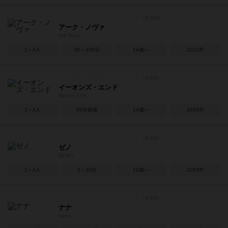
アーク・ノヴァ
Ark Nova
1～4人
90～150分
14歳～
2021年
イーオンズ・エンド
Aeon's End
1～4人
60分前後
14歳～
2016年
ゼノ
XENO
2～4人
3～10分
10歳～
2019年
ナナ
nana