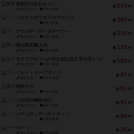
無限まちがいさがし
574
PT
紹介文あり
2件の投稿
リワイルド：サウスアメリカ
389
PT
紹介文なし
2件の投稿
アンダー・ザ・テーブラー
378
PT
紹介文あり
1件の投稿
宵と暁の呪文書
133
PT
紹介文あり
8件の投稿
セミファイナル ～お前はまだ生きている～
103
PT
紹介文あり
1件の投稿
ワン・トゥ・ファイブ
97
PT
紹介文あり
1件の投稿
南北戦争
91
PT
紹介文あり
1件の投稿
ふたつの城の物語
91
PT
紹介文あり
6件の投稿
ノームズ・アット・ナイト
88
PT
紹介文なし
1件の投稿
マーリン
76
PT
紹介文あり
6件の投稿