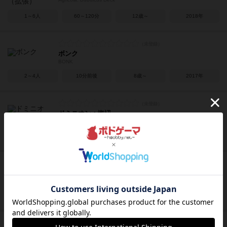
1～6人
60～120分
12歳～
2018年
ボンク
BONK
2～4人
10分前後
8歳～
2017年
ドミニオン：海辺
Dominion: Seaside
2～4人
30分前後
13歳～
2008年
アズール：ジョーカータイル
Azul: Joker Tiles
2～4人
30～45分
8歳～
2017年