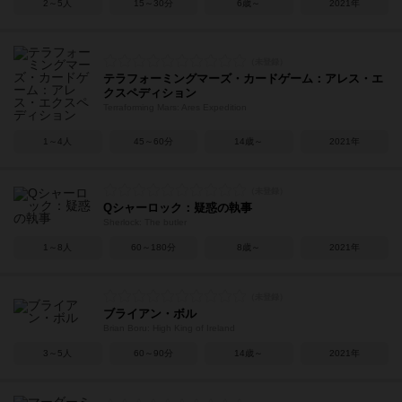
2～5人
15～30分
6歳～
2021年
テラフォーミングマーズ・カードゲーム：アレス・エ
クスペディション
Terraforming Mars: Ares Expedition
1～4人
45～60分
14歳～
2021年
Qシャーロック：疑惑の執事
Sherlock: The butler
1～8人
60～180分
8歳～
2021年
ブライアン・ボル
Brian Boru: High King of Ireland
3～5人
60～90分
14歳～
2021年