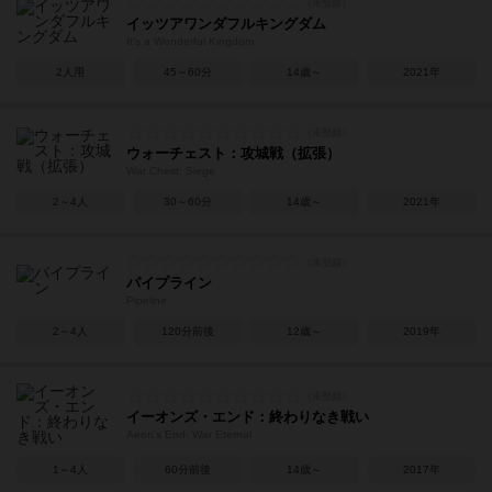
イッツアワンダフルキングダム
It's a Wonderful Kingdom
2人用
45～60分
14歳～
2021年
ウォーチェスト：攻城戦（拡張）
War Chest: Siege
2～4人
30～60分
14歳～
2021年
パイプライン
Pipeline
2～4人
120分前後
12歳～
2019年
イーオンズ・エンド：終わりなき戦い
Aeon's End: War Eternal
1～4人
60分前後
14歳～
2017年