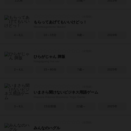
2人用
－
10歳～
2022年
もらってあげてもいいけどっ！
Moratteagetemo Iikedo!
4～8人
10～15分
8歳～
2023年
ひらがじゃん 牌版
hiragajyang hai ver
2～4人
15～60分
7歳～
2025年
いまさら聞けないビジネス用語ゲーム
Imasara Kikenai Business Yogo Game
3～8人
15分前後
22歳～
2025年
みんなのハグル