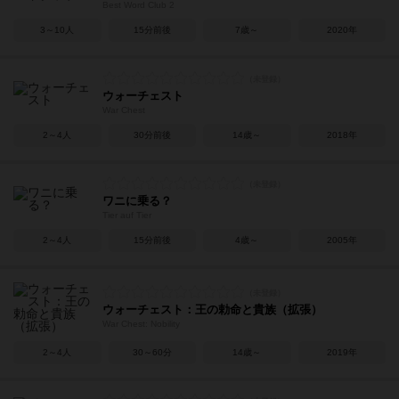
Best Word Club 2
3～10人
15分前後
7歳～
2020年
ウォーチェスト
War Chest
2～4人
30分前後
14歳～
2018年
ワニに乗る？
Tier auf Tier
2～4人
15分前後
4歳～
2005年
ウォーチェスト：王の勅命と貴族（拡張）
War Chest: Nobility
2～4人
30～60分
14歳～
2019年