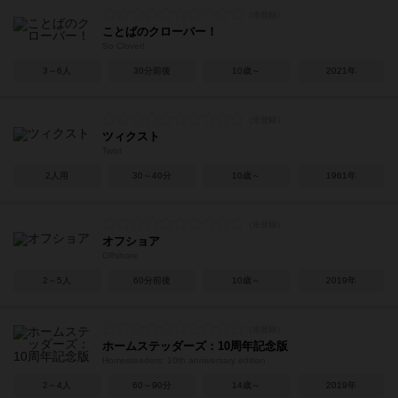
ことばのクローバー！
So Clover!
3～6人
30分前後
10歳～
2021年
ツィクスト
Twixt
2人用
30～40分
10歳～
1961年
オフショア
Offshore
2～5人
60分前後
10歳～
2019年
ホームステッダーズ：10周年記念版
Homesteaders: 10th anniversary edition
2～4人
60～90分
14歳～
2019年