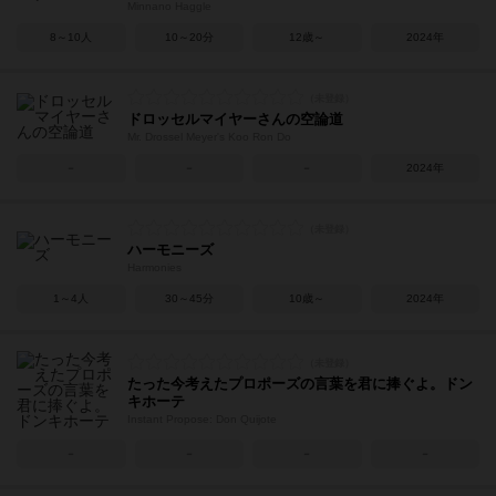
Minnano Haggle
8～10人
10～20分
12歳～
2024年
ドロッセルマイヤーさんの空論道
Mr. Drossel Meyer's Koo Ron Do
－
－
－
2024年
ハーモニーズ
Harmonies
1～4人
30～45分
10歳～
2024年
たった今考えたプロポーズの言葉を君に捧ぐよ。ドン
キホーテ
Instant Propose: Don Quijote
－
－
－
－