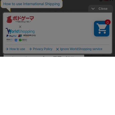
PT
紹介文あり
10件の投稿
※Apple、Apple のロゴ は、米国および他の国々で登録されたApple Inc.の商標です。
※App Store は、Apple Inc.のサービスマークです。
※Android は、グーグル インコーポレイテッドの商標または登録商標です。
※Google Play とそのロゴは、Google Inc.の商標または登録商標です。
閉じる
ボドゲーマTOP
ボドとも一覧
tact74
マイボードゲーム
ボドゲーマTOP
ボードゲームのプレイ履歴を記録し
て、
ボードゲームを検索する
自分のデータを管理しませんか？
約75,000人
がボドゲーマを利用中！
ボードゲームの新着レビュー
遊んだボードゲームを記録する
ボードゲーム会情報
気になるゲームのレビューを読む
お気に入り作品・所有リストの共
メカニクス特集
有