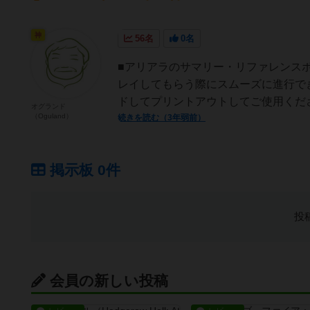
神
56名
0名
■アリアラのサマリー・リファレンス
レイしてもらう際にスムーズに進行で
ドしてプリントアウトしてご使用くだ
オグランド
（Oguland）
続きを読む（3年弱前）
掲示板 0件
投
会員の新しい投稿