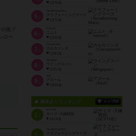
2379名
Terraforming Mars
5
テラフォーミングマーズ
位
2372名
その後プ
6 nimmt!
6
ニムト
位
ンロー
2202名
Carcassonne
7
カルカソンヌ
位
2191名
Wingspan
8
ウイングスパン
位
2151名
Azul
9
アズール
位
1904名
興味ありランキング
トップ50
SCYTHE
1
サイズ -大鎌戦役-
位
2416名
Terraforming Mars
2
テラフォーミングマーズ
位