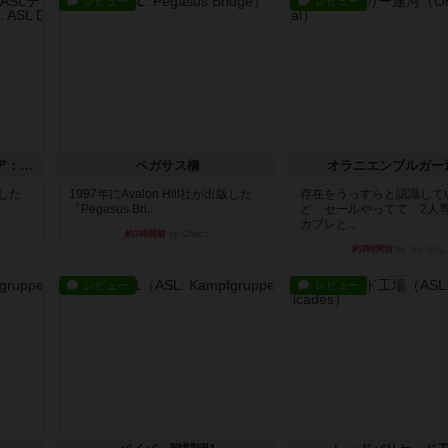
レビュー
レビュー
ストリート・オブ・ファイア：ASLデラックスモジュール1
ペガサス橋
オラニエンブルガー
版した
1997年にAvalon Hill社が出版した
存在をうっすらと認識して
『Pegasus Bri...
ど、セールやってて、2人
カプレと...
約3時間前
by Chaco
約3時間前
by みいやん
レビュー
レビュー