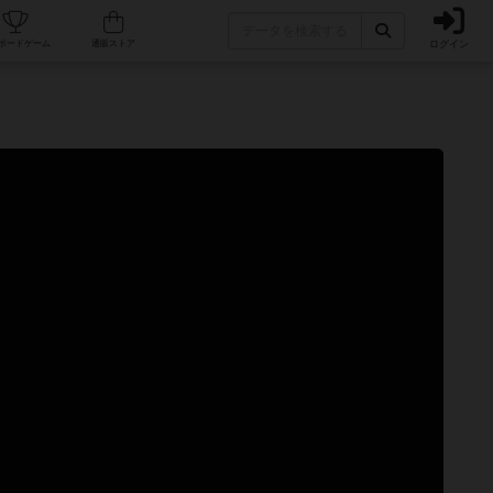
ログイン
カフェ/店舗
人気ボードゲーム
通販ストア