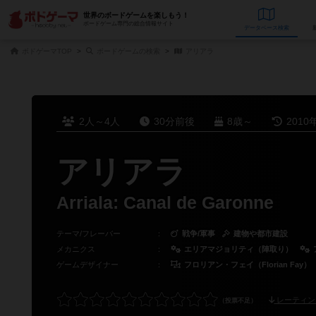
世界のボードゲームを楽しもう！
ボードゲーム専門の総合情報サイト
データベース
検
ボドゲーマTOP
ボードゲームの検索
アリアラ
2人～4人
30分前後
8歳～
2010
アリアラ
Arriala: Canal de Garonne
テーマ/フレーバー
：
戦争/軍事
建物や都市建設
メカニクス
：
エリアマジョリティ（陣取り）
ゲームデザイナー
：
フロリアン・フェイ（Florian Fay）
レーティン