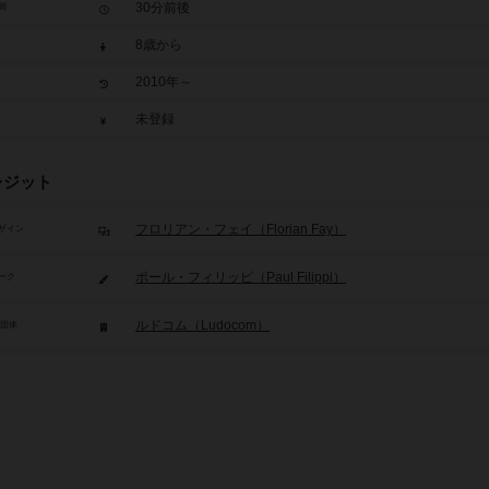
30分前後
間
8歳から
2010年～
未登録
レジット
フロリアン・フェイ（Florian Fay）
ザイン
ポール・フィリッピ（Paul Filippi）
ーク
ルドコム（Ludocom）
/団体