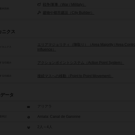
戦争/軍事（War / Militaly）
基本目的
建物や都市建設（City Builder）
カニクス
エリアマジョリティ（陣取り）（Area Majority / Area Control 
メカニクス
influence）
アクションポイントシステム（Action Point System）
する仕組み
接続マスへの移動（Point to Point Movement）
する仕組み
品データ
アリアラ
Arriala: Canal de Garonne
題表記
2人～4人