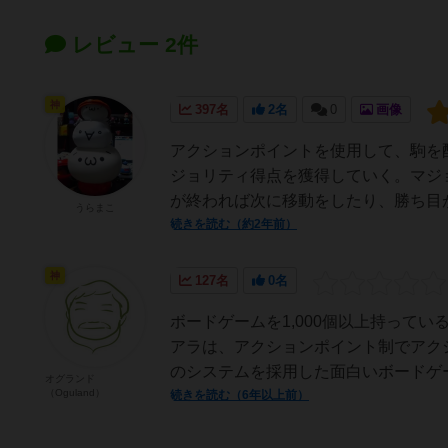
レビュー 2件
神
397名
2名
0
画像
アクションポイントを使用して、駒を
ジョリティ得点を獲得していく。マジ
が終われば次に移動をしたり、勝ち目が
うらまこ
続きを読む（約2年前）
神
127名
0名
ボードゲームを1,000個以上持って
アラは、アクションポイント制でアク
のシステムを採用した面白いボードゲー
オグランド
（Oguland）
続きを読む（6年以上前）