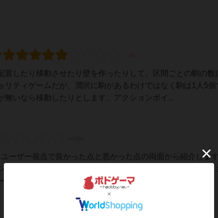
配置したり移動させたり壁を作ったりして、区間ごとの駒の数
ョリティゲームだが、潤沢に駒があるわけではなく駒は1人5個
無いなら移動したりとします。アクションポイ...
いるユーザー視点で良かった点と悪かった点の両面から紹介しま
ションを組み合わせて、各エリア内の最大数を狙うエリアマジ
ムです！壁を置いて区間を短くして名声ポ...