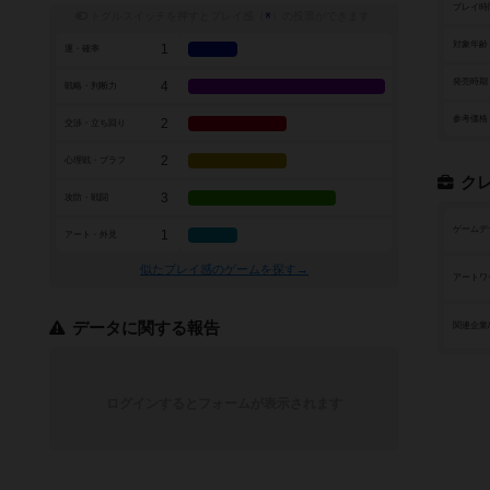
プレイ時
トグルスイッチを押すとプレイ感（
※
）の投票ができます
対象年齢
1
運・確率
発売時期
4
戦略・判断力
参考価格
2
交渉・立ち回り
2
心理戦・ブラフ
ク
3
攻防・戦闘
ゲームデ
1
アート・外見
似たプレイ感のゲームを探す→
アートワ
データに関する報告
関連企業
ログインするとフォームが表示されます