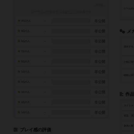
ゲームの
レーティングを行うには
ログイン
が必要です
-
非公開
10点の人
-
非公開
メ
9点の人
-
非公開
8点の人
頻出する
-
非公開
7点の人
-
非公開
6点の人
行動に関
-
非公開
5点の人
移動に関
-
非公開
4点の人
-
非公開
3点の人
作
-
非公開
2点の人
タイトル
-
非公開
1点の人
原題・英
参加人数
プレイ感の評価