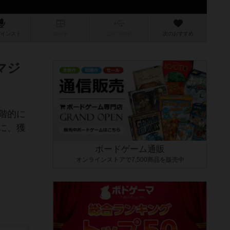
/インスト
掲示板
拡張/関連
作
次のおすすめ
マジ
階的に
に、獲
ボードゲーム通販
オンラインストアで7,500商品を販売中