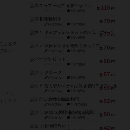
エコーズ・オブ・タイム
118
PT
紹介文なし
8件の投稿
南北戦争
79
PT
紹介文あり
1件の投稿
キャプテン・フリップ：イスラ・ボンバ
72
PT
紹介文なし
2件の投稿
によるマ
メメントオンラインタクティクス
70
PT
で争い
紹介文あり
4件の投稿
パーミッド
68
PT
紹介文なし
1件の投稿
クリーグ
57
PT
紹介文あり
1件の投稿
セミファイナル ～お前はまだ生きている～
53
PT
紹介文あり
1件の投稿
す！アリ
ふたつの街の物語
52
ョリティ
PT
紹介文あり
18件の投稿
クランク! ：冒険者たち（拡張）
50
PT
紹介文あり
4件の投稿
とうほうの！
42
PT