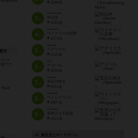
2396名
Stone Garden
3
枯山水
位
2281名
Viticulture
4
ワイナリーの四季
位
2273名
Agricola
5
アグリコラ
運河
位
2120名
いたけ
Azul
専用でワ
6
アズール
位
2034名
Splendor
7
宝石の煌き
位
2031名
Wingspan
8
ウイングスパン
位
2007名
7 Wonders
9
世界の七不思議
位
1921名
最近見たボードゲーム