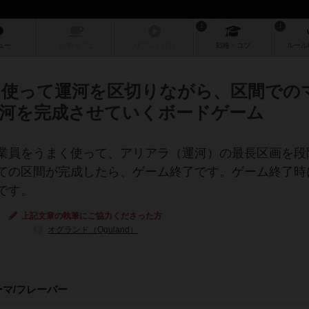
1
1
ュー
店舗/
カフェ
リプレイ
日記
戦略
・コツ
ルール
使って運河を区切りながら、区間での
河を完成させていくボードゲーム
業員をうまく使って、アリアラ（運河）の最長区画を段
ての区間が完成したら、ゲーム終了です。ゲーム終了時
です。
上記文章の執筆にご協力くださった方
オグランド（Oguland）
ーマ/フレーバー