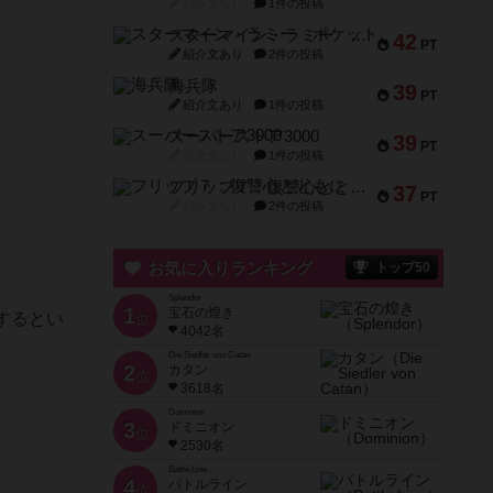
紹介文なし
1件の投稿
スターマイン・ラミー ポケット
42
PT
紹介文あり
2件の投稿
海兵隊
39
PT
紹介文あり
1件の投稿
スーパーストア3000
39
PT
紹介文なし
1件の投稿
フリップ７：復讐心とともに
37
PT
紹介文なし
2件の投稿
お気に入りランキング
トップ50
Splendor
1
宝石の煌き
するとい
位
4042名
Die Siedler von Catan
2
カタン
位
3618名
Dominion
3
ドミニオン
位
2530名
Battle Line
4
バトルライン
位