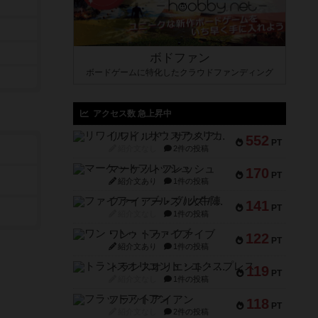
ボドファン
ボードゲームに特化したクラウドファンディング
アクセス数 急上昇中
リワイルド：サウスアメリカ
552
PT
紹介文なし
2件の投稿
マーケットフレッシュ
170
PT
紹介文あり
1件の投稿
ファイアー・ブルズ / 火牛陣
141
PT
紹介文なし
1件の投稿
ワン・トゥ・ファイブ
122
PT
紹介文あり
1件の投稿
トランスオリエント・エクスプレス
119
PT
紹介文なし
1件の投稿
フラットアイアン
118
PT
紹介文なし
2件の投稿