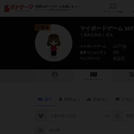
世界のボードゲームを楽しもう！
ボードゲーム専門の総合情報サイト
データベース
検
大賢者
マイボードゲーム 107
くるみとみるく さん
1077個
マイボードゲーム
1件
参加コミュニティ
未設定
ウェブページ
トップ
マイボードゲーム
マイリ
全て
興味あり
経験あり
お気に