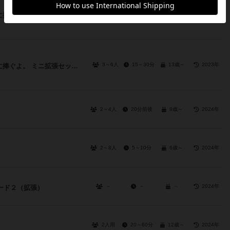
3～6人
15～35分
13歳～
2023年
たった今考えたプロポーズの言葉を君に捧ぐよ。ミニ拡張セット ─ココフォリア─
3～6人
15～30分
13歳～
2023年
たった今考えたプロポーズの言葉を君に捧ぐよ。 ミニ拡張セット ─for コスプレイヤー─
2～4人
20分前後
8歳～
2024年
2～8人
5～10分
6歳～
2024年
－
－
－
2024年
ード２（拡張）
2人用
20～60分
12歳～
2024年