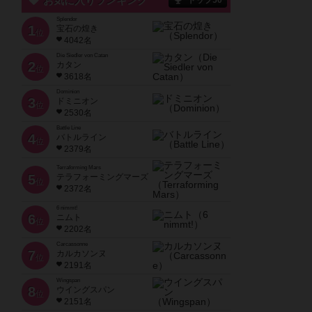
お気に入りランキング
トップ50
Splendor
1
宝石の煌き
位
4042名
Die Siedler von Catan
2
カタン
位
3618名
Dominion
3
ドミニオン
位
2530名
Battle Line
4
バトルライン
位
2379名
Terraforming Mars
5
テラフォーミングマーズ
位
2372名
6 nimmt!
6
ニムト
位
2202名
Carcassonne
7
カルカソンヌ
位
2191名
Wingspan
8
ウイングスパン
位
2151名