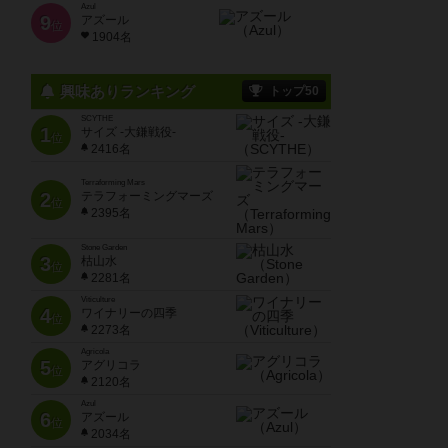
Azul
9
アズール
位
1904名
興味ありランキング
トップ50
SCYTHE
1
サイズ -大鎌戦役-
位
2416名
Terraforming Mars
2
テラフォーミングマーズ
位
2395名
Stone Garden
3
枯山水
位
2281名
Viticulture
4
ワイナリーの四季
位
2273名
Agricola
5
アグリコラ
位
2120名
Azul
6
アズール
位
2034名