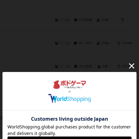
2～6人
15分前後
15歳～
－
1～4人
40～90分
10歳～
2024年
1～4人
45分前後
9歳～
2023年
2～8人
20～45分
8歳～
2020年
3～6人
15～35分
13歳～
2023年
たった今考えたプロポーズの言葉を君に捧ぐよ。ミニ拡張セット ─for クズメン─