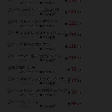
170
PT
紹介文あり
1件の投稿
ファイアー・ブルズ / 火牛陣
141
PT
紹介文なし
1件の投稿
ワン・トゥ・ファイブ
122
PT
紹介文あり
1件の投稿
トランスオリエント・エクスプレス
119
PT
紹介文なし
1件の投稿
フラットアイアン
118
PT
紹介文なし
2件の投稿
エコーズ・オブ・タイム
118
PT
紹介文なし
8件の投稿
南北戦争
79
PT
紹介文あり
1件の投稿
キャプテン・フリップ：イスラ・ボンバ
72
PT
紹介文なし
2件の投稿
メメントオンラインタクティクス
70
PT
紹介文あり
4件の投稿
パーミッド
68
PT
紹介文なし
1件の投稿