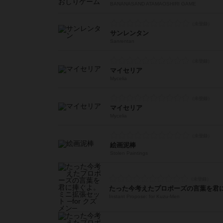
BANANASAND ATAMAOSHIRI GAME
サンレンタン
Sanrentan
マイセリア
Mycelia
マイセリア
Mycelia
絵画泥棒
Stolen Paintings
Instant Propose: for Kuzu-Men