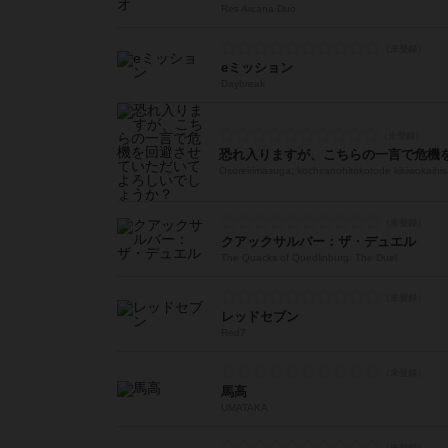
Res Arcana Duo
eミッション
Daybreak
Osoreirimasuga, kochiranohitokotode kikiwokaihi
クアックサルバー：ザ・デュエル
The Quacks of Quedlinburg: The Duel
レッドセブン
Red7
馬高
UMATAKA