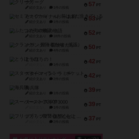
クリーグ
57
PT
紹介文あり
1件の投稿
セミファイナル ～お前はまだ生きている～
53
PT
紹介文あり
1件の投稿
ふたつの街の物語
52
PT
紹介文あり
18件の投稿
クランク! ：冒険者たち（拡張）
50
PT
紹介文あり
4件の投稿
とうほうの！
42
PT
紹介文なし
1件の投稿
スターマイン・ラミー ポケット
42
PT
紹介文あり
2件の投稿
海兵隊
39
PT
紹介文あり
1件の投稿
スーパーストア3000
39
PT
紹介文なし
1件の投稿
フリップ７：復讐心とともに
37
PT
紹介文なし
2件の投稿