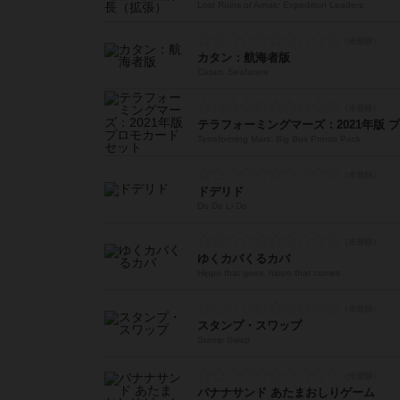
Lost Ruins of Arnak: Expedition Leaders
カタン：航海者版
Catan: Seafarers
テラフォーミングマーズ：2021年版 
Terraforming Mars: Big Box Promo Pack
ドデリド
Do De Li Do
ゆくカバくるカバ
Hippo that goes, hippo that comes
スタンプ・スワップ
Stamp Swap
バナナサンド あたまおしりゲーム