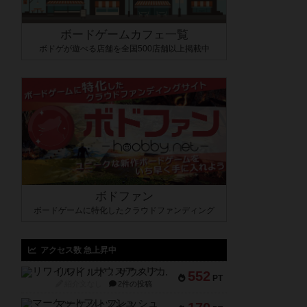
ボードゲームカフェ一覧
ボドゲが遊べる店舗を全国500店舗以上掲載中
ボドファン
ボードゲームに特化したクラウドファンディング
アクセス数 急上昇中
リワイルド：サウスアメリカ
552
PT
紹介文なし
2件の投稿
マーケットフレッシュ