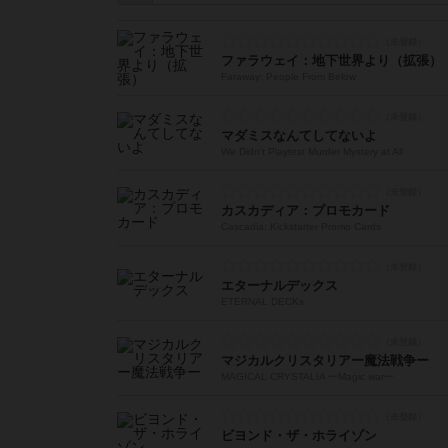
ファラウェイ：地下世界より（拡張）
Faraway: People From Below
マダミスなんてしてないよ
We Didn't Playtest Murder Mystery at All
カスカディア：プロモカード
Cascadia: Kickstarter Promo Cards
エターナルデックス
ETERNAL DECKs
マジカルクリスタリアー魔法戦争ー
MAGICAL CRYSTALIA ーMagic warー
ビヨンド・ザ・ホライゾン