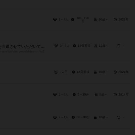
60～120
1～4人
10歳～
2023年
分
3～6人
15分前後
12歳～
－
恐れ入りますが、こちらの一言で危機を回避させていただいてよろしいでしょうか？
saseteitadaite yoroshiidesyouka?
2人用
45分前後
10歳～
2024年
2～4人
5～30分
9歳～
2014年
2～4人
60～90分
10歳～
－