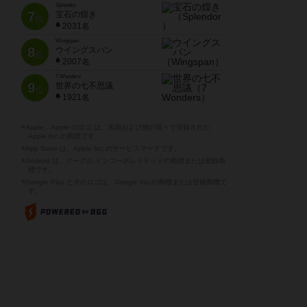
Splendor
7
宝石の煌き
位
2031名
Wingspan
8
ウイングスパン
位
2007名
7 Wonders
9
世界の七不思議
位
1921名
※Apple、Apple のロゴ は、米国および他の国々で登録された
Apple Inc.の商標です。
※App Store は、Apple Inc.のサービスマークです。
※Android は、グーグル インコーポレイテッドの商標または登録商
標です。
※Google Play とそのロゴは、Google Inc.の商標または登録商標で
す。