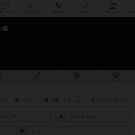
索
新着レビュー
ボードゲーム会
コミュニティ
掲示板一覧
7個
スト
投稿履歴
ボ
ー
ドゲ
ーム
会
参加
コミュニティ
入り
持ってる
評価したゲーム
自分と
比較する