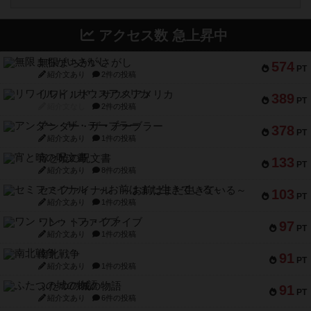
アクセス数 急上昇中
無限まちがいさがし
574
PT
紹介文あり
2件の投稿
リワイルド：サウスアメリカ
389
PT
紹介文なし
2件の投稿
アンダー・ザ・テーブラー
378
PT
紹介文あり
1件の投稿
宵と暁の呪文書
133
PT
紹介文あり
8件の投稿
セミファイナル ～お前はまだ生きている～
103
PT
紹介文あり
1件の投稿
ワン・トゥ・ファイブ
97
PT
紹介文あり
1件の投稿
南北戦争
91
PT
紹介文あり
1件の投稿
ふたつの城の物語
91
PT
紹介文あり
6件の投稿