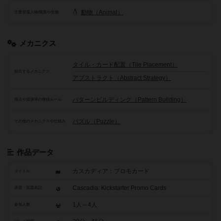
動物（Animal）
主要登場人物/職業や生物
メカニクス
タイル・カード配置（Tile Placement）
頻出するメカニクス
アブストラクト（Abstract Strategy）
パターンビルディング（Pattern Building）
得点や資源等の獲得ルール
パズル（Puzzle）
その他のメカニクスや仕組み
作品データ
カスカディア：プロモカード
タイトル
Cascadia: Kickstarter Promo Cards
原題・英題表記
1人～4人
参加人数