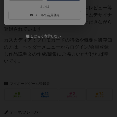
または
当サイトに掲載されている作品説明文やレビュー等
の情報は、ボドゲーマ運営事務局・ゲームデザイナ
メールで会員登録
ーご本人様・有志の皆様にご協力をいただきながら
登録されています。
しばらく表示しない
カスカディア：プロモカードの特徴や概要を御存知
の方は、ヘッダーメニューからログイン/会員登録
し作品説明文の作成/編集にご協力いただければ幸
いです。
マイボードゲーム登録者
5
22
2
74
興味あり
経験あり
お気に入り
持ってる
テーマ/フレーバー