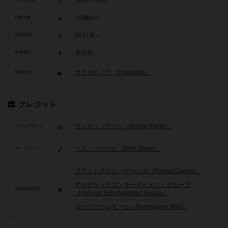
30分～45分
プレイ時間
10歳から
対象年齢
2021年～
発売時期
未登録
参考価格
カスカディア（Cascadia）
関連作品
クレジット
ランディ・フリン（Randy Flynn）
ゲームデザイン
ベス・ソーベル（Beth Sobel）
アートワーク
フラットアウト・ゲームズ（Flatout Games）
アルデラックエンターテイメントグループ
関連企業/団体
（Alderac Entertainment Group）
ボードゲームモール（Boardgame Mall）