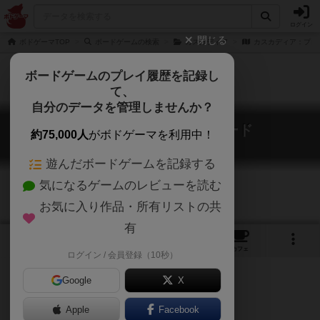
ログイン
閉じる
ボドゲーマTOP
ボードゲームの検索
カスカディア
カスカディア：プロ
ボードゲームのプレイ履歴を記録し
て、
自分のデータを管理しませんか？
カスカディア：プロモカード
約75,000人
がボドゲーマを利用中！
Cascadia: Kickstarter Promo Cards
遊んだボードゲームを記録する
気になるゲームのレビューを読む
お気に入り作品・所有リストの共
有
1
5
トップ
画像
動画
レビュー
カフェ
ログイン / 会員登録（10秒）
Google
X
Apple
ご協力ください
Facebook