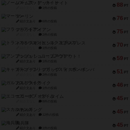
ノームズ・アット・ナイト
88
PT
紹介文なし
1件の投稿
マーリン
76
PT
紹介文あり
6件の投稿
フラットアイアン
75
PT
紹介文なし
2件の投稿
トランスオリエント・エクスプレス
70
PT
紹介文なし
1件の投稿
アンブッシュ！：ムーブアウト！
59
PT
紹介文あり
1件の投稿
キャプテン・フリップ：イスラ・ボンバ
51
PT
紹介文なし
2件の投稿
ガルフストライク
46
PT
紹介文あり
1件の投稿
エコーズ・オブ・タイム
45
PT
紹介文なし
8件の投稿
スカルキング
45
PT
紹介文あり
12件の投稿
海兵隊
45
PT
紹介文あり
1件の投稿