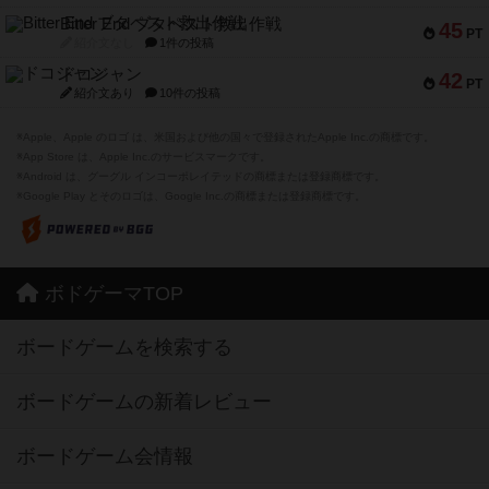
Bitter End ブタペスト救出作戦
45
PT
紹介文なし
1件の投稿
ドコジャン
42
PT
紹介文あり
10件の投稿
※Apple、Apple のロゴ は、米国および他の国々で登録されたApple Inc.の商標です。
※App Store は、Apple Inc.のサービスマークです。
※Android は、グーグル インコーポレイテッドの商標または登録商標です。
※Google Play とそのロゴは、Google Inc.の商標または登録商標です。
ボドゲーマTOP
ボードゲームを検索する
ボードゲームの新着レビュー
ボードゲーム会情報