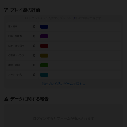
プレイ感の評価
トグルスイッチを押すとプレイ感（
※
）の投票ができます
0
運・確率
0
戦略・判断力
0
交渉・立ち回り
0
心理戦・ブラフ
0
攻防・戦闘
0
アート・外見
似たプレイ感のゲームを探す→
データに関する報告
ログインするとフォームが表示されます