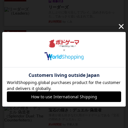
画像付き
リーダーズ
久しぶりに取り出してプレイ。詰めきれなかっ
た…であっさり追い込まれて負...
約2時間前
by くみ
リプレイ
画像付き
ブリックス
久しぶりに取り出してプレイ。記号担当と色担当
に分かれてプレイ。あかんか...
約2時間前
by くみ
レビュー
画像付き
ダグエイトチェス
チェスなのに、ほんの10分で終わります。動きで
敵のコマの種類が分かれば...
約3時間前
by くみ
レビュー
画像付き
充実
宝石の煌き：デュエル 偽造者
筆者が最も好きな2人用ボードゲームである『宝石
の煌めき デュエル』に、...
約4時間前
by 手動人形