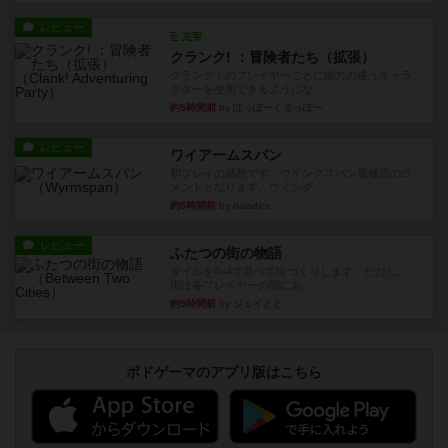
レビュー
充実
クランク! ：冒険者たち（拡張）
クランク！のプレイヤーごとに能力の違うキャラ
クターを使用できるようにな...
約5時間前
by ぽっぽーくるっぽー
レビュー
ワイアームスパン
初プレイの感想です。ウイングスパン履修済のコ
メントとなります。ウイング...
約5時間前
by daisdice
レビュー
ふたつの街の物語
タイルを4×4で並べて街づくりします。ただし、
街は各プレイヤーの間にあ...
約9時間前
by ジェイとと
ボドゲーマのアプリ版はこちら