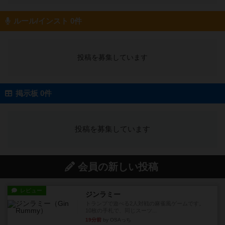
ルール/インスト 0件
投稿を募集しています
掲示板 0件
投稿を募集しています
会員の新しい投稿
レビュー
ジンラミー
トランプで遊べる2人対戦の麻雀風ゲームです。
10枚の手札で、同じスーツ...
19分前
by OSAっち