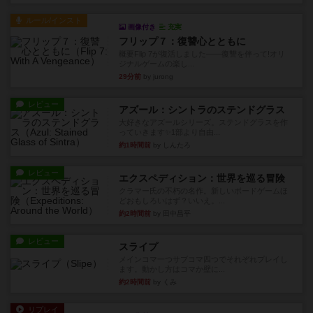
ルール/インスト
画像付き
充実
フリップ７：復讐心とともに
概要Flip 7が復活しました――復讐を伴って!オリ
ジナルゲームの楽し...
29分前
by jurong
レビュー
アズール：シントラのステンドグラス
大好きなアズールシリーズ。ステンドグラスを作
っていきます✨1部より自由...
約1時間前
by しんたろ
レビュー
エクスペディション：世界を巡る冒険
クラマー氏の不朽の名作。新しいボードゲームほ
どおもしろいはず？いいえ。...
約2時間前
by 田中昌平
レビュー
スライプ
メインコマ一つサブコマ四つでそれぞれプレイし
ます。動かし方はコマか壁に...
約2時間前
by くみ
リプレイ