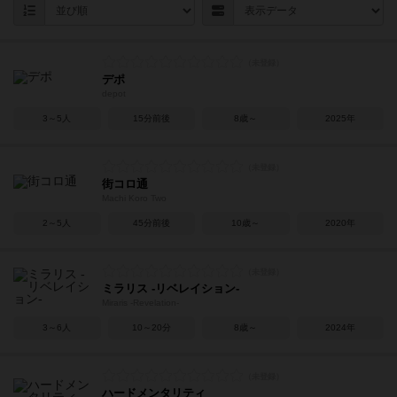
デポ
depot
3～5人
15分前後
8歳～
2025年
街コロ通
Machi Koro Two
2～5人
45分前後
10歳～
2020年
ミラリス -リベレイション-
Miraris -Revelation-
3～6人
10～20分
8歳～
2024年
ハードメンタリティ