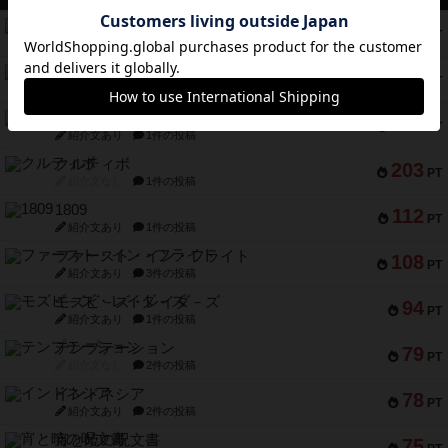
コレクト！
340
PT
紹介文なし
1件の投稿
無限まちがいさがし
322
PT
紹介文あり
2件の投稿
ガルフストライク
217
PT
紹介文あり
1件の投稿
クルティボ
203
PT
紹介文なし
1件の投稿
1809
112
PT
紹介文あり
1件の投稿
ファースト・イン・フライト
108
PT
紹介文あり
3件の投稿
モズビ－ズ・レイダ－ズ
94
PT
紹介文あり
1件の投稿
テンプテーション
79
PT
紹介文なし
2件の投稿
インドネシア
78
PT
紹介文あり
2件の投稿
宵と暁の呪文書
75