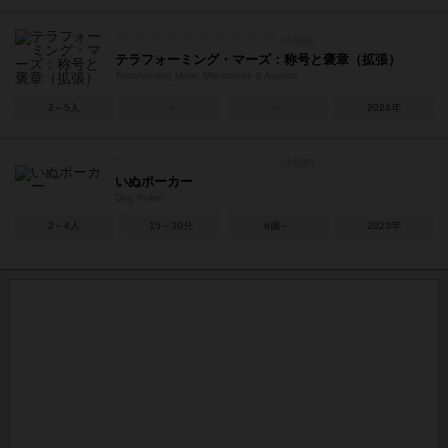
テラフォーミング・マーズ：称号と褒章（拡張）
Terraforming Mars: Milestones & Awards
2～5人
－
－
2024年
いぬポーカー
Dog Poker
2～4人
15～30分
6歳～
2023年