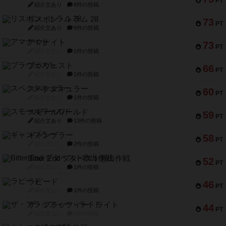
PT
紹介文あり
8件の投稿
リスボン・トラム 28
73
PT
紹介文あり
9件の投稿
アマナイト
73
PT
紹介文なし
1件の投稿
ブラヴェスト
66
PT
紹介文なし
1件の投稿
スペクタキュラー
60
PT
紹介文なし
1件の投稿
スモールワールド
59
PT
紹介文あり
13件の投稿
ギャンブラー
58
PT
紹介文なし
2件の投稿
Bitter End ブタペスト救出作戦
52
PT
紹介文なし
1件の投稿
ラピード
46
PT
紹介文なし
1件の投稿
ザ・フラッフィー・ライト
44
PT
紹介文なし
0件の投稿