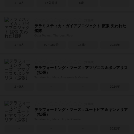
1～4人
15分前後
6歳～
－
テラミスティカ：ガイアプロジェクト 拡張 失われた
艦隊
Gaia Project: The Lost Fleet
1～4人
60～150分
14歳～
2024年
テラフォーミング・マーズ：アマゾニス＆ボレアリス
（拡張）
Terraforming Mars: Amazonis & Vastitas
2～5人
－
－
2024年
テラフォーミング・マーズ：ユートピア＆キンメリア
（拡張）
Terraforming Mars: Utopia Planitia
－
－
－
2022年