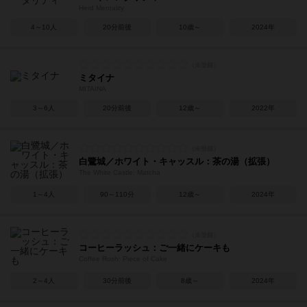
Herd Mentality
4～10人
20分前後
10歳～
2024年
ミタイナ
MITAINA
3～6人
20分前後
12歳～
2022年
白鷺城／ホワイト・キャッスル：茶の湯（拡張）
The White Castle: Matcha
1～4人
90～110分
12歳～
2024年
コーヒーラッシュ：ご一緒にケーキも
Coffee Rush: Piece of Cake
2～4人
30分前後
8歳～
2024年