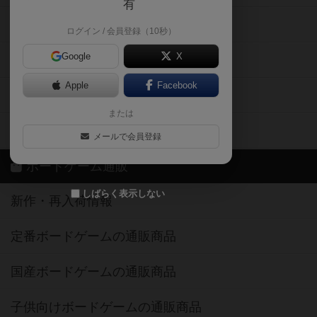
有
掲示板・トピックス
ログイン / 会員登録（10秒）
Google
X
ボドとも・会員一覧
Apple
Facebook
ボードゲーム業界コラム
または
ボドゲーマご利用案内
メールで会員登録
ボードゲーム通販
しばらく表示しない
新作・再入荷情報
定番ボードゲームの通販商品
国産ボードゲームの通販商品
子供向けボードゲームの通販商品