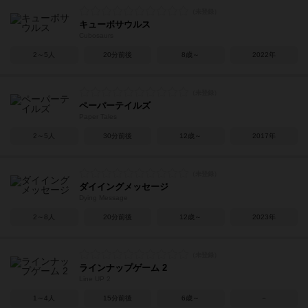
キューボサウルス
Cubosaurs
2～5人
20分前後
8歳～
2022年
ペーパーテイルズ
Paper Tales
2～5人
30分前後
12歳～
2017年
ダイイングメッセージ
Dying Message
2～8人
20分前後
12歳～
2023年
ラインナップゲーム 2
Line UP 2
1～4人
15分前後
6歳～
－