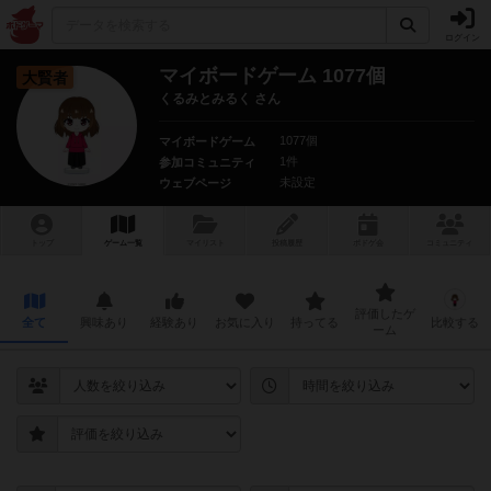
ログイン
マイボードゲーム 1077個
大賢者
くるみとみるく さん
1077個
マイボードゲーム
1件
参加コミュニティ
未設定
ウェブページ
トップ
ゲーム一覧
マイリスト
投稿履歴
ボ
ドゲ
会
コミュニティ
評価したゲ
全て
興味あり
経験あり
お気に入り
持ってる
比較する
ーム