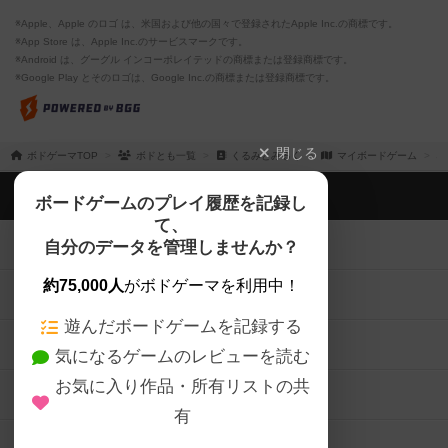
※Apple、Apple のロゴ は、米国および他の国々で登録されたApple Inc.の商標です。
※App Store は、Apple Inc.のサービスマークです。
※Android は、グーグル インコーポレイテッドの商標または登録商標です。
※Google Play とそのロゴは、Google Inc.の商標または登録商標です。
閉じる
ボドゲーマTOP
ボドとも一覧
くるみとみるく
マイボードゲーム
ボドゲーマTOP
ボードゲームのプレイ履歴を記録し
て、
ボードゲームを検索する
自分のデータを管理しませんか？
約75,000人
がボドゲーマを利用中！
ボードゲームの新着レビュー
遊んだボードゲームを記録する
ボードゲーム会情報
気になるゲームのレビューを読む
お気に入り作品・所有リストの共
メカニクス特集
有
掲示板・トピックス