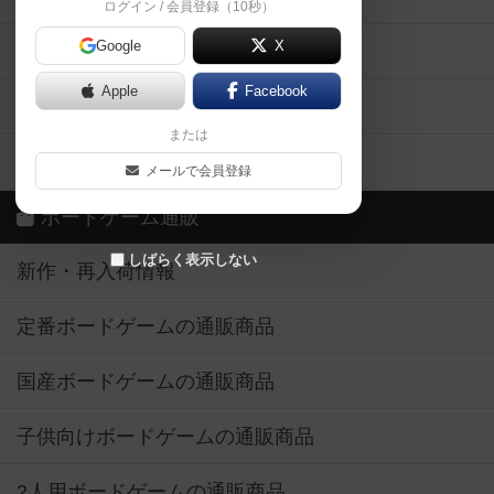
ログイン / 会員登録（10秒）
Google
X
ボドとも・会員一覧
Apple
Facebook
ボードゲーム業界コラム
または
ボドゲーマご利用案内
メールで会員登録
ボードゲーム通販
しばらく表示しない
新作・再入荷情報
定番ボードゲームの通販商品
国産ボードゲームの通販商品
子供向けボードゲームの通販商品
2人用ボードゲームの通販商品