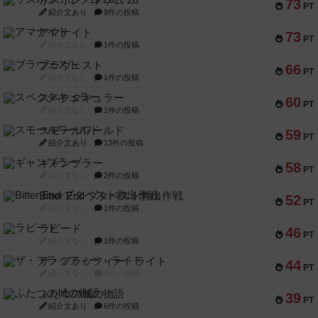
リスボン・トラム 28
73
PT
紹介文あり
9件の投稿
アマナイト
73
PT
紹介文なし
1件の投稿
ブラヴェスト
66
PT
紹介文なし
1件の投稿
スペクタキュラー
60
PT
紹介文なし
1件の投稿
スモールワールド
59
PT
紹介文あり
13件の投稿
ギャンブラー
58
PT
紹介文なし
2件の投稿
Bitter End ブタペスト救出作戦
52
PT
紹介文なし
1件の投稿
ラピード
46
PT
紹介文なし
1件の投稿
ザ・フラッフィー・ライト
44
PT
紹介文なし
0件の投稿
ふたつの城の物語
39
PT
紹介文あり
6件の投稿