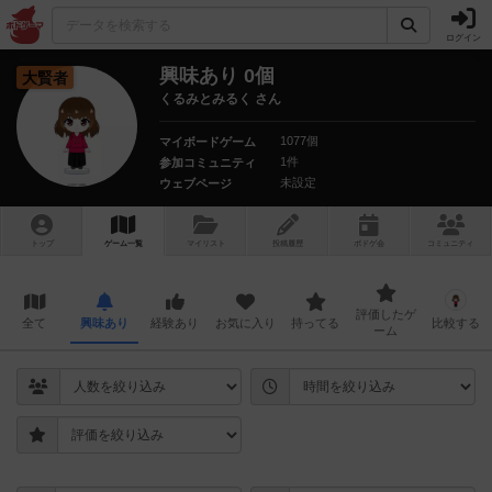
ログイン
興味あり 0個
大賢者
くるみとみるく さん
1077個
マイボードゲーム
1件
参加コミュニティ
未設定
ウェブページ
トップ
ゲーム一覧
マイリスト
投稿履歴
ボ
ドゲ
会
コミュニティ
評価したゲ
全て
興味あり
経験あり
お気に入り
持ってる
比較する
ーム