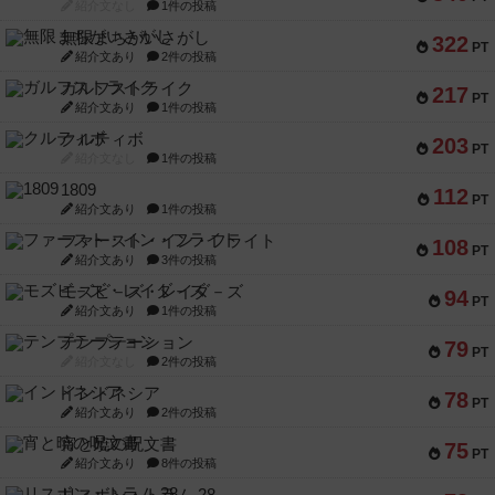
紹介文なし
1件の投稿
無限まちがいさがし
322
PT
紹介文あり
2件の投稿
ガルフストライク
217
PT
紹介文あり
1件の投稿
クルティボ
203
PT
紹介文なし
1件の投稿
1809
112
PT
紹介文あり
1件の投稿
ファースト・イン・フライト
108
PT
紹介文あり
3件の投稿
モズビ－ズ・レイダ－ズ
94
PT
紹介文あり
1件の投稿
テンプテーション
79
PT
紹介文なし
2件の投稿
インドネシア
78
PT
紹介文あり
2件の投稿
宵と暁の呪文書
75
PT
紹介文あり
8件の投稿