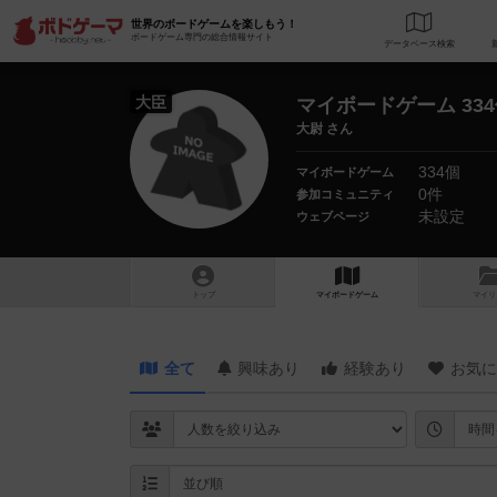
世界のボードゲームを楽しもう！
ボードゲーム専門の総合情報サイト
データベース
検
大臣
マイボードゲーム 33
大尉 さん
334個
マイボードゲーム
0件
参加コミュニティ
未設定
ウェブページ
トップ
マイボードゲーム
マイリ
全て
興味あり
経験あり
お気に