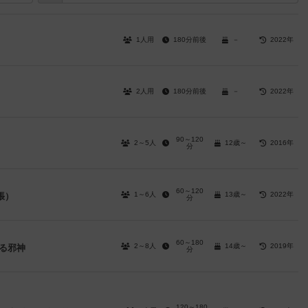
1人用
180分前後
－
2022年
2人用
180分前後
－
2022年
90～120
2～5人
12歳～
2016年
分
60～120
1～6人
13歳～
2022年
張）
分
60～180
2～8人
14歳～
2019年
る邪神
分
120～180