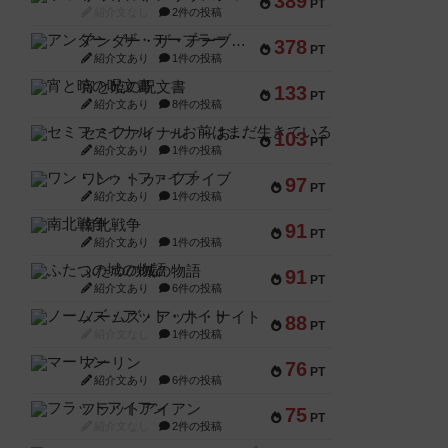
389
PT
紹介文なし
2件の投稿
アンダー・ザ・テーブラー
378
PT
紹介文あり
1件の投稿
宵と暁の呪文書
133
PT
紹介文あり
8件の投稿
セミファイナル ～お前はまだ生きている～
103
PT
紹介文あり
1件の投稿
ワン・トゥ・ファイブ
97
PT
紹介文あり
1件の投稿
南北戦争
91
PT
紹介文あり
1件の投稿
ふたつの城の物語
91
PT
紹介文あり
6件の投稿
ノームズ・アット・ナイト
88
PT
紹介文なし
1件の投稿
マーリン
76
PT
紹介文あり
6件の投稿
フラットアイアン
75
PT
紹介文なし
2件の投稿