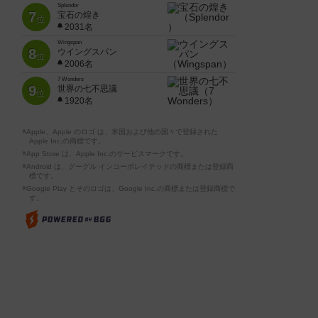
Splendor
7
宝石の煌き
位
2031名
Wingspan
8
ウイングスパン
位
2006名
7 Wonders
9
世界の七不思議
位
1920名
※Apple、Apple のロゴ は、米国および他の国々で登録された
Apple Inc.の商標です。
※App Store は、Apple Inc.のサービスマークです。
※Android は、グーグル インコーポレイテッドの商標または登録商
標です。
※Google Play とそのロゴは、Google Inc.の商標または登録商標で
す。