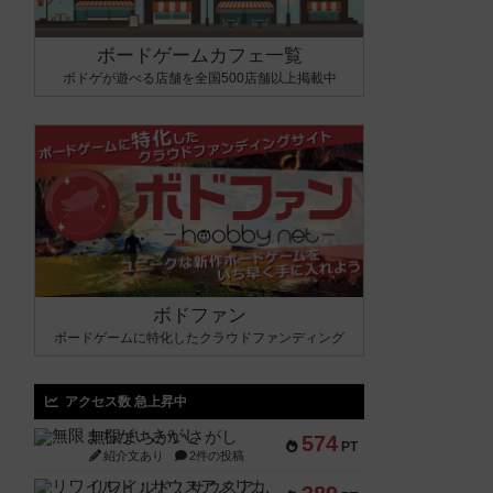
ボードゲームカフェ一覧
ボドゲが遊べる店舗を全国500店舗以上掲載中
ボドファン
ボードゲームに特化したクラウドファンディング
アクセス数 急上昇中
無限まちがいさがし
574
PT
紹介文あり
2件の投稿
リワイルド：サウスアメリカ