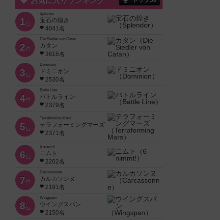
お気に入りランキング
トップ50
Splendor
1
宝石の煌き
位
4041名
Die Siedler von Catan
2
カタン
位
3616名
Dominion
3
ドミニオン
位
2530名
Battle Line
4
バトルライン
位
2379名
Terraforming Mars
5
テラフォーミングマーズ
位
2371名
6 nimmt!
6
ニムト
位
2202名
Carcassonne
7
カルカソンヌ
位
2191名
Wingspan
8
ウイングスパン
位
2150名