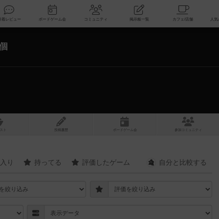
索
新着レビュー
ボードゲーム会
コミュニティ
掲示板一覧
4個
スト
投稿履歴
ボ
ー
ドゲ
ーム
会
参加
コミュニティ
入り
持ってる
評価したゲーム
自分と
比較する