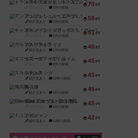
トランスオリエント・エクスプレス
70
PT
紹介文なし
1件の投稿
アンブッシュ！：ムーブアウト！
59
PT
紹介文あり
1件の投稿
キャプテン・フリップ：イスラ・ボンバ
51
PT
紹介文なし
2件の投稿
ガルフストライク
46
PT
紹介文あり
1件の投稿
エコーズ・オブ・タイム
45
PT
紹介文なし
8件の投稿
スカルキング
45
PT
紹介文あり
12件の投稿
海兵隊
45
PT
紹介文あり
1件の投稿
Bitter End ブタペスト救出作戦
45
PT
紹介文なし
1件の投稿
ドコジャン
42
PT
紹介文あり
10件の投稿