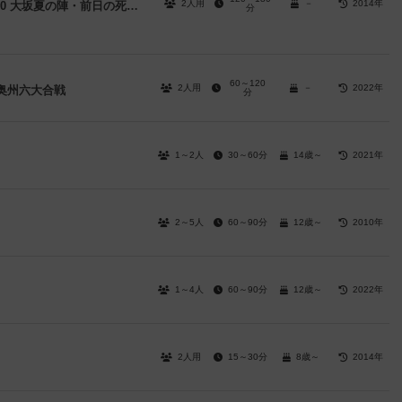
2人用
－
2014年
ゲームジャーナル71 幸村外伝Episode-0 大坂夏の陣・前日の死闘 八尾若江＋道明寺合戦
分
60～120
2人用
－
2022年
奥州六大合戦
分
1～2人
30～60分
14歳～
2021年
2～5人
60～90分
12歳～
2010年
1～4人
60～90分
12歳～
2022年
2人用
15～30分
8歳～
2014年