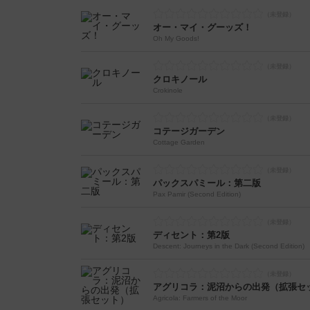
オー・マイ・グーッズ！
Oh My Goods!
クロキノール
Crokinole
コテージガーデン
Cottage Garden
パックスパミール：第二版
Pax Pamir (Second Edition)
ディセント：第2版
Descent: Journeys in the Dark (Second Edition)
アグリコラ：泥沼からの出発（拡張セ
Agricola: Farmers of the Moor