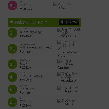
Azul
9
アズール
位
1903名
興味ありランキング
トップ50
SCYTHE
1
サイズ -大鎌戦役-
位
2415名
Terraforming Mars
2
テラフォーミングマーズ
位
2396名
Stone Garden
3
枯山水
位
2281名
Viticulture
4
ワイナリーの四季
位
2272名
Agricola
5
アグリコラ
位
2120名
Azul
6
アズール
位
2034名