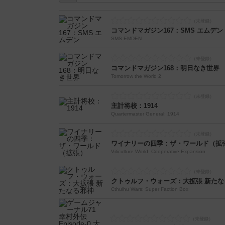
コマンドマガジン167：SMS エムデン
SMS EMDEN
コマンドマガジン168：明日なき世界
Tomorrow the World 2
主計将校：1914
Quartermaster General: 1914
ワイナリーの四季：ザ・ワールド（拡
Viticulture World: Cooperative Expansion
クトゥルフ・ウォーズ：大拡張 新たな
Cthulhu Wars: Super Faction Box