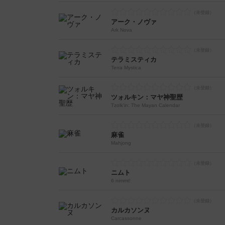
アーク・ノヴァ
Ark Nova
テラミスティカ
Terra Mystica
ツォルキン：マヤ神聖歴
Tzolk'in: The Mayan Calendar
麻雀
Mahjong
ニムト
6 nimmt!
カルカソンヌ
Carcassonne