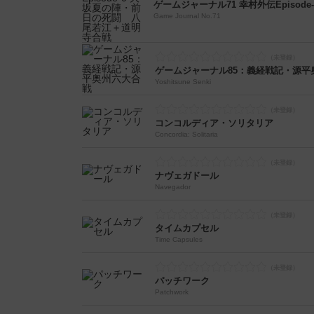
Game Journal No.71
ゲームジャーナル85：義経戦記・源平
Yoshitsune Senki
コンコルディア・ソリタリア
Concordia: Solitaria
ナヴェガドール
Navegador
タイムカプセル
Time Capsules
パッチワーク
Patchwork