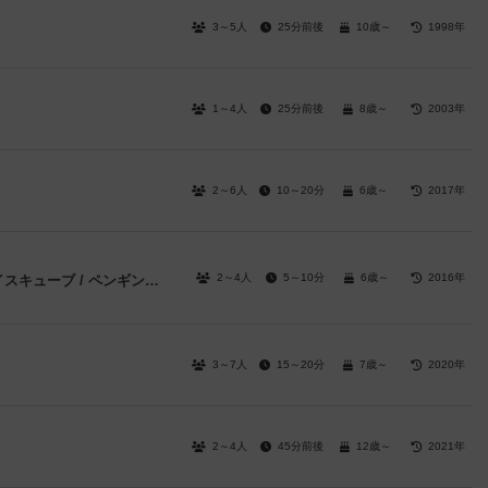
3～5人
25分前後
10歳～
1998年
1～4人
25分前後
8歳～
2003年
2～6人
10～20分
6歳～
2017年
2～4人
5～10分
6歳～
2016年
クラッシュアイスゲーム / バランスアイスキューブ / ペンギントラップ
3～7人
15～20分
7歳～
2020年
2～4人
45分前後
12歳～
2021年